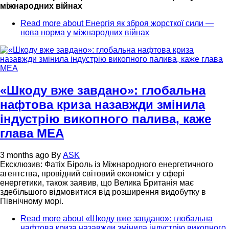
міжнародних війнах
Read more
about Енергія як зброя жорсткої сили —
нова норма у міжнародних війнах
«Шкоду вже завдано»: глобальна
нафтова криза назавжди змінила
індустрію викопного палива, каже
глава МЕА
3 months ago
By
ASK
Ексклюзив: Фатіх Біроль із Міжнародного енергетичного
агентства, провідний світовий економіст у сфері
енергетики, також заявив, що Велика Британія має
здебільшого відмовитися від розширення видобутку в
Північному морі.
Read more
about «Шкоду вже завдано»: глобальна
нафтова криза назавжди змінила індустрію викопного