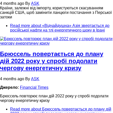
4 months ago
By
ASK
Країни, залежні від імпорту, користуються скасуванням
санкцій США, щоб замінити ланцюги постачання з Перської
затоки
Read more
about «Відчайдушна» Азія звертається до
російської нафти на тлі енергетичного шоку в Ірані
Брюссель повертається до плану
дій 2022 року у спробі подолати
чергову енергетичну кризу
4 months ago
By
ASK
Джерело:
Financial Times
Брюссель повторює план дій 2022 року у спробі подолати
чергову енергетичну кризу
Read more
about Брюссель повертається до плану дій