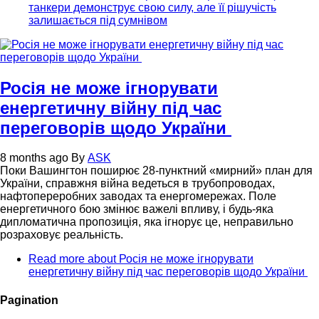
танкери демонструє свою силу, але її рішучість
залишається під сумнівом
Росія не може ігнорувати
енергетичну війну під час
переговорів щодо України
8 months ago
By
ASK
Поки Вашингтон поширює 28-пунктний «мирний» план для
України, справжня війна ведеться в трубопроводах,
нафтопереробних заводах та енергомережах. Поле
енергетичного бою змінює важелі впливу, і будь-яка
дипломатична пропозиція, яка ігнорує це, неправильно
розраховує реальність.
Read more
about Росія не може ігнорувати
енергетичну війну під час переговорів щодо України
Pagination