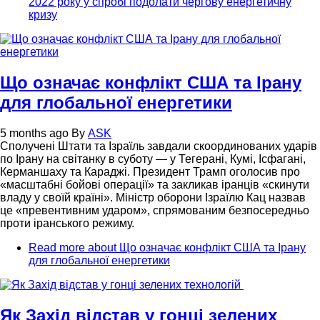
2022 року у спробі подолати чергову енергетичну
кризу
Що означає конфлікт США та Ірану
для глобальної енергетики
5 months ago
By
ASK
Сполучені Штати та Ізраїль завдали скоординованих ударів
по Ірану на світанку в суботу — у Тегерані, Кумі, Ісфагані,
Керманшаху та Караджі. Президент Трамп оголосив про
«масштабні бойові операції» та закликав іранців «скинути
владу у своїй країні». Міністр оборони Ізраїлю Кац назвав
це «превентивним ударом», спрямованим безпосередньо
проти іранського режиму.
Read more
about Що означає конфлікт США та Ірану
для глобальної енергетики
Як Захід відстав у гонці зелених