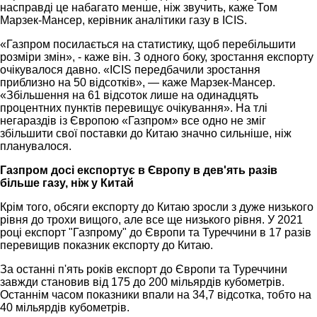
насправді це набагато менше, ніж звучить, каже Том
Марзек-Мансер, керівник аналітики газу в ICIS.
«Газпром посилається на статистику, щоб перебільшити
розміри змін», - каже він. З одного боку, зростання експорту
очікувалося давно. «ICIS передбачили зростання
приблизно на 50 відсотків», — каже Марзек-Мансер.
«Збільшення на 61 відсоток лише на одинадцять
процентних пунктів перевищує очікування». На тлі
негараздів із Європою «Газпром» все одно не зміг
збільшити свої поставки до Китаю значно сильніше, ніж
планувалося.
Газпром досі експортує в Європу в дев'ять разів
більше газу, ніж у Китай
Крім того, обсяги експорту до Китаю зросли з дуже низького
рівня до трохи вищого, але все ще низького рівня. У 2021
році експорт "Газпрому" до Європи та Туреччини в 17 разів
перевищив показник експорту до Китаю.
За останні п'ять років експорт до Європи та Туреччини
завжди становив від 175 до 200 мільярдів кубометрів.
Останнім часом показники впали на 34,7 відсотка, тобто на
40 мільярдів кубометрів.