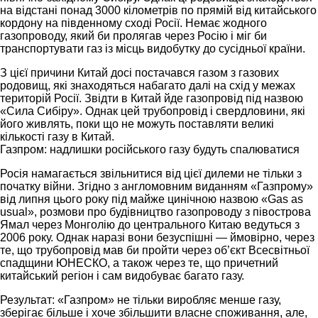
на відстані понад 3000 кілометрів по прямій від китайського
кордону на південному сході Росії. Немає жодного
газопроводу, який би пролягав через Росію і міг би
транспортувати газ із місць видобутку до сусідньої країни.
З цієї причини Китай досі постачався газом з газових
родовищ, які знаходяться набагато далі на схід у межах
територій Росії. Звідти в Китай йде газопровід під назвою
«Сила Сибіру». Однак цей трубопровід і свердловини, які
його живлять, поки що не можуть поставляти великі
кількості газу в Китай.
Газпром: надлишки російського газу будуть спалюватися
Росія намагається звільнитися від цієї дилеми не тільки з
початку війни. Згідно з англомовним виданням «Газпрому»
від липня цього року під майже цинічною назвою «Gas as
usual», розмови про будівництво газопроводу з півострова
Ямал через Монголію до центрального Китаю ведуться з
2006 року. Однак наразі вони безуспішні — ймовірно, через
те, що трубопровід мав би пройти через об’єкт Всесвітньої
спадщини ЮНЕСКО, а також через те, що причетний
китайський регіон і сам видобуває багато газу.
Результат: «Газпром» не тільки виробляє менше газу,
зберігає більше і хоче збільшити власне споживання, але,