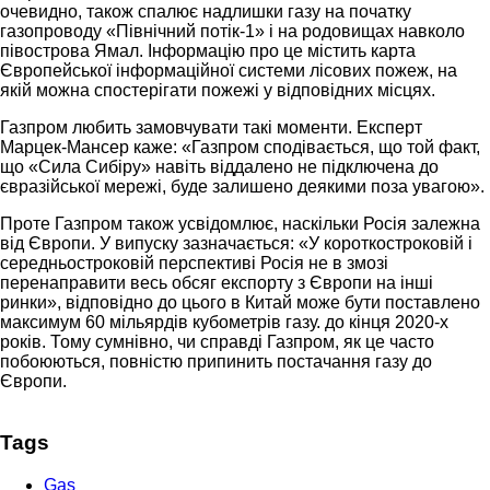
очевидно, також спалює надлишки газу на початку
газопроводу «Північний потік-1» і на родовищах навколо
півострова Ямал. Інформацію про це містить карта
Європейської інформаційної сиcтеми лісових пожеж, на
якій можна спостерігати пожежі у відповідних місцях.
Газпром любить замовчувати такі моменти. Експерт
Марцек-Мансер каже: «Газпром сподівається, що той факт,
що «Сила Сибіру» навіть віддалено не підключена до
євразійської мережі, буде залишено деякими поза увагою».
Проте Газпром також усвідомлює, наскільки Росія залежна
від Європи. У випуску зазначається: «У короткостроковій і
середньостроковій перспективі Росія не в змозі
перенаправити весь обсяг експорту з Європи на інші
ринки», відповідно до цього в Китай може бути поставлено
максимум 60 мільярдів кубометрів газу. до кінця 2020-х
років. Тому сумнівно, чи справді Газпром, як це часто
побоюються, повністю припинить постачання газу до
Європи.
Tags
Gas