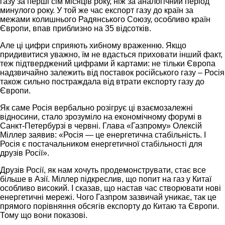
газу за перші сім місяців року, ніж за аналогічний період
минулого року. У той же час експорт газу до країн за
межами колишнього Радянського Союзу, особливо країн
Європи, впав приблизно на 35 відсотків.
Але ці цифри сприяють хибному враженню. Якщо
придивитися уважно, їм не вдасться приховати інший факт,
теж підтверджений цифрами й картами: не тільки Європа
надзвичайно залежить від поставок російського газу – Росія
також сильно постраждала від втрати експорту газу до
Європи.
Як саме Росія вербально розігрує ці взаємозалежні
відносини, стало зрозуміло на економічному форумі в
Санкт-Петербурзі в червні. Глава «Газпрому» Олексій
Міллер заявив: «Росія — це енергетична стабільність. І
Росія є постачальником енергетичної стабільності для
друзів Росії».
Друзів Росії, як нам хочуть продемонструвати, стає все
більше в Азії. Міллер підкреслив, що попит на газ у Китаї
особливо високий. І сказав, що настав час створювати нові
енергетичні мережі. Чого Газпром зазвичай уникає, так це
прямого порівняння обсягів експорту до Китаю та Європи.
Тому що вони показові.