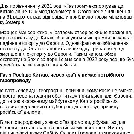
Для порівняння: у 2021 році «Газпром» експортував до
Китаю лише 10,6 млрд кубометрів. Оголошене збільшення
на 61 відсоток має відповідати приблизно трьом мільярдам
кубометрів.
Марцек-Мансер каже: «Газпром» створює хибне враження,
що потоки газу до Китаю збільшуються як прямий результат
падіння експорту до Європи. Однак фактично збільшення
експорту до Китаю становить лише одну тринадцяту від
зменшення експорту до Європи. Таким чином, обсяг
експорту на Захід за перші сім місяців 2022 року все ще був
у дев’ять разів вищим, ніж у Китай.
Газ з Росії до Китаю: через країну немає потрібного
газопроводу
Існують очевидні географічні причини, чому Росія не зможе
просто перенаправити обсяги газу, призначені для Європи,
до Китаю в осяжному майбутньому. Карта російських
газових свердловин і трубопроводів показує причину
російської дилеми.
Більшість родовищ, з яких «Газпром» видобуває газ для
Європи, розташовані на російському півострові Ямал у
північно-західному Сибіру. Однак ці родовища знаходяться