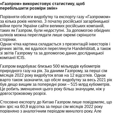
«Газпром» використовує статистику, щоб
перебільшити розміри змін»
Порівняти обсяги видобутку та експорту газу «Газпромом»
за кілька років нелегко. З початку російської загарбницької
війни проти України сайти великих російських компаній,
таких як Газпром, були недоступні. За допомогою обхідних
шляхів можна переглядати лише окремі скріншоти
сторінки.
Однак чітка картина складається з презентацій інвесторів і
річних звітів, які вдалося переглянути Handelsblatt, а також
зі звітів Газпрому та за допомогою даних дослідницької
компанії ICIS.
Газпром видобуває близько 500 мільярдів кубометрів
природного газу на рік. За даними Газпрому, за перші сім
місяців 2022 року видобуток впав на 12 відсотків. Однак
варто також зазначити, що обсяг видобутку за весь 2021 рік
був дещо вищим за попередні роки – 515 млрд кубометрів.
Це робить зменшення цього року більш значущим, ніж у
довгостроковому розрізі.
Стосовно експорту до Китаю Газпром лише повідомляє, що
він зріс на 60,9 відсотка за перші сім місяців 2022 року
порівняно з аналогічним періодом минулого року. Але