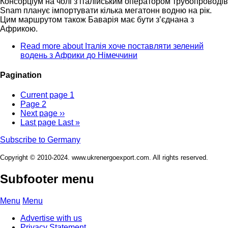
Консорціум на чолі з італійським оператором трубопроводів
Snam планує імпортувати кілька мегатонн водню на рік.
Цим маршрутом також Баварія має бути з’єднана з
Африкою.
Read more
about Італія хоче поставляти зелений
водень з Африки до Німеччини
Pagination
Current page
1
Page
2
Next page
››
Last page
Last »
Subscribe to Germany
Copyright © 2010-2024. www.ukrenergoexport.com. All rights reserved.
Subfooter menu
Menu
Menu
Advertise with us
Privacy Statement