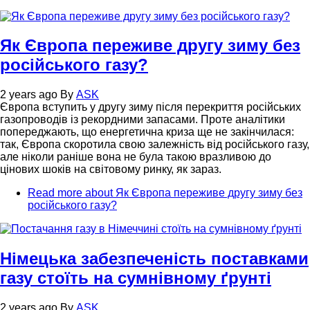
Як Європа переживе другу зиму без
російського газу?
2 years ago
By
ASK
Європа вступить у другу зиму після перекриття російських
газопроводів із рекордними запасами. Проте аналітики
попереджають, що енергетична криза ще не закінчилася:
так, Європа скоротила свою залежність від російського газу,
але ніколи раніше вона не була такою вразливою до
цінових шоків на світовому ринку, як зараз.
Read more
about Як Європа переживе другу зиму без
російського газу?
Німецька забезпеченість поставками
газу стоїть на сумнівному ґрунті
2 years ago
By
ASK