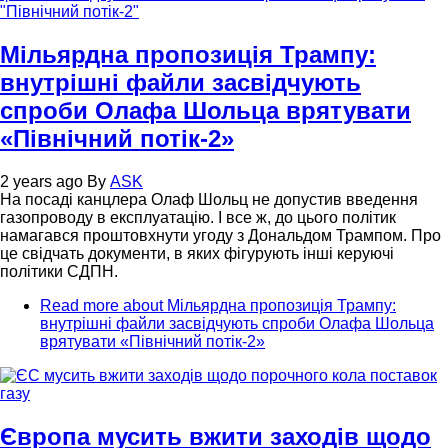
Мільярдна пропозиція Трампу:
внутрішні файли засвідчують
спроби Олафа Шольца врятувати
«Північний потік-2»
2 years ago
By
ASK
На посаді канцлера Олаф Шольц не допустив введення
газопроводу в експлуатацію. І все ж, до цього політик
намагався проштовхнути угоду з Дональдом Трампом. Про
це свідчать документи, в яких фігурують інші керуючі
політики СДПН.
Read more
about Мільярдна пропозиція Трампу:
внутрішні файли засвідчують спроби Олафа Шольца
врятувати «Північний потік-2»
Європа мусить вжити заходів щодо