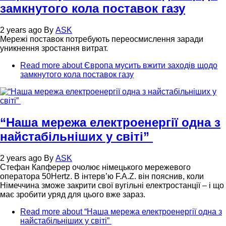
замкнутого кола поставок газу
2 years ago
By
ASK
Мережі поставок потребують переосмислення заради
уникнення зростання витрат.
Read more
about Європа мусить вжити заходів щодо
замкнутого кола поставок газу
“Наша мережа електроенергії одна з
найстабільніших у світі”
2 years ago
By
ASK
Стефан Капферер очолює німецького мережевого
оператора 50Hertz. В інтерв’ю F.A.Z. він пояснив, коли
Німеччина зможе закрити свої вугільні електростанції – і що
має зробити уряд для цього вже зараз.
Read more
about “Наша мережа електроенергії одна з
найстабільніших у світі”