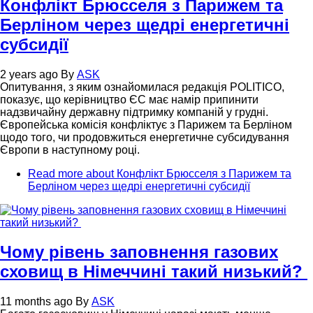
Конфлікт Брюсселя з Парижем та
Берліном через щедрі енергетичні
субсидії
2 years ago
By
ASK
Опитування, з яким ознайомилася редакція POLITICO,
показує, що керівництво ЄС має намір припинити
надзвичайну державну підтримку компаній у грудні.
Європейська комісія конфліктує з Парижем та Берліном
щодо того, чи продовжиться енергетичне субсидування
Європи в наступному році.
Read more
about Конфлікт Брюсселя з Парижем та
Берліном через щедрі енергетичні субсидії
Чому рівень заповнення газових
сховищ в Німеччині такий низький?
11 months ago
By
ASK