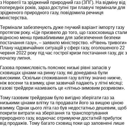
з Норвегії та зріджений природний газ (ЗПГ). На відміну від
попередніх років, зараз доступні три плавучі термінали для
зрідженого природного газу, повідомила речниця
міністерства.
Термінали забезпечують дуже гнучкий варіант імпорту газу
протягом року. «Це призвело до того, що газосховища стали
відносно менш привабливими для забезпечення безпеки
постачання газу», – заявило міністерство. «Рівень тривоги»
Плану надзвичайних ситуацій у сфері газу, оголошеного 22
червня 2022 року під час гострої кризи постачання газу, діє з
початку липня.
Газова промисловість пояснює низькі рівні запасів у
сховищах цінами на ринку газу, які донедавна були
високими. Оскільки споживання газу влітку значно нижче,
ніж восени та взимку, ціни зазвичай падають у літні місяці;
газові трейдери називають це «літньо-зимовим розривом».
Тому газовим трейдерам було вигідно зберігати газ за
низькими цінами влітку та продавати його за вищою ціною
взимку. Однак цього літа газ був недостатньо дешевим, щоб
покрити витрати на зберігання та транспортування
природного газу, водночас отримуючи достатній прибуток
від продажів. Тому багато сховищ поки що заповнені лише