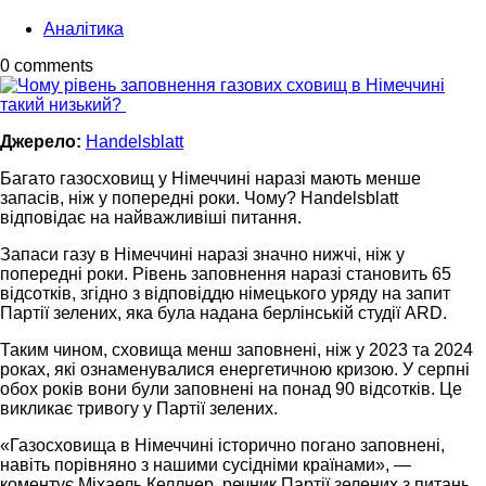
Аналітика
0 comments
Джерело:
Handelsblatt
Багато газосховищ у Німеччині наразі мають менше
запасів, ніж у попередні роки. Чому? Handelsblatt
відповідає на найважливіші питання.
Запаси газу в Німеччині наразі значно нижчі, ніж у
попередні роки. Рівень заповнення наразі становить 65
відсотків, згідно з відповіддю німецького уряду на запит
Партії зелених, яка була надана берлінській студії ARD.
Таким чином, сховища менш заповнені, ніж у 2023 та 2024
роках, які ознаменувалися енергетичною кризою. У серпні
обох років вони були заповнені на понад 90 відсотків. Це
викликає тривогу у Партії зелених.
«Газосховища в Німеччині історично погано заповнені,
навіть порівняно з нашими сусідніми країнами», —
коментує Міхаель Келлнер, речник Партії зелених з питань