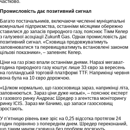
частково.
Промисловість дає позитивний сигнал
Багато постачальників, включаючи численні муніципальні
комунальні підприємства, останніми місяцями обережно
ставилися до запасів природного газу, пояснює Тімм Келер
з галузевої асоціації Zukunft Gas. Однак промисловість дає
позитивний сигнал. «Сховища продовжуватимуть
заповнюватися та перевищуватимуть встановлені законом
цільові показники», – запевняє Келер.
Ціни на газ різко впали останніми днями. Наразі мегават-
година природного газу коштує лише 33 євро за вересень
на голландській торговій платформі TTF. Наприкінці червня
вона була на 10 євро дорожчою.
«Цілком нормально, що газосховища зараз, наприкінці літа,
заповнюються. Зараз ціни дуже низькі», – пояснює експерт
з газового ринку Андреас Шредер з агентства моніторингу
ринку ICIS. Зараз ми бачимо, що запаси газосховищ
зростають.
У п’ятницю рівень вже зріс на 0,25 відсотка протягом 24
годин порівняно з попереднім днем. Шредер переконаний,
що таким чином сховища без проблем досягнуть