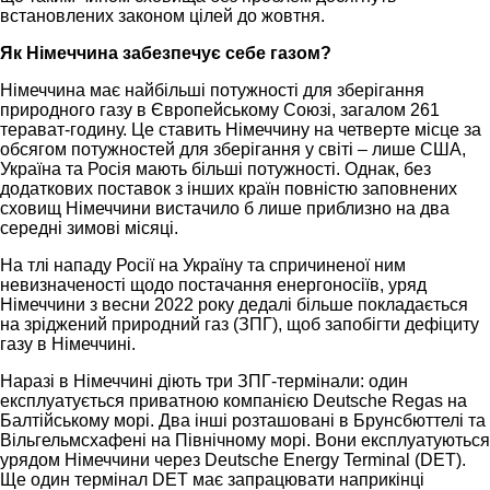
встановлених законом цілей до жовтня.
Як Німеччина забезпечує себе газом?
Німеччина має найбільші потужності для зберігання
природного газу в Європейському Союзі, загалом 261
терават-годину. Це ставить Німеччину на четверте місце за
обсягом потужностей для зберігання у світі – лише США,
Україна та Росія мають більші потужності. Однак, без
додаткових поставок з інших країн повністю заповнених
сховищ Німеччини вистачило б лише приблизно на два
середні зимові місяці.
На тлі нападу Росії на Україну та спричиненої ним
невизначеності щодо постачання енергоносіїв, уряд
Німеччини з весни 2022 року дедалі більше покладається
на зріджений природний газ (ЗПГ), щоб запобігти дефіциту
газу в Німеччині.
Наразі в Німеччині діють три ЗПГ-термінали: один
експлуатується приватною компанією Deutsche Regas на
Балтійському морі. Два інші розташовані в Брунсбюттелі та
Вільгельмсхафені на Північному морі. Вони експлуатуються
урядом Німеччини через Deutsche Energy Terminal (DET).
Ще один термінал DET має запрацювати наприкінці