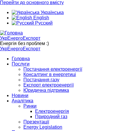
Перейти до основного вмісту
Українська
English
Русский
УкрЕнергоЕкспорт
Енергія без проблем :)
УкрЕнергоЕкспорт
Головна
Послуги
Постачання електроенергії
Консалтинг в енергетиці
Постачання газу
Експорт електроенергії
Юридична підтримка
Новини
Аналітика
Ринки
Електроенергія
Природний газ
Презентації
Energy Legislation