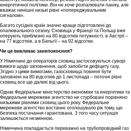
енергетичної політики. Він не хоче розпалювати паніку, але
вважає нинішні низькі рівні «попереджувальним
сигналом».
Багато сусідніх країн значно краще підготовлені до
опалювального сезону. Сховища у Франції та Польщі вже
оперують приблизно на 80 відсотків потужності, в Австрії –
на 77 відсотків, а в Бельгії – на 92 відсотки.
Чи це викликає занепокоєння?
У Німеччині до операторів сховищ застосовуються суворі
вимоги щодо заповнення, щоб запобігти дефіциту газу.
Згідно з цими вимогами, газосховища повинні бути
заповнені на 80 відсотків до 1 листопада – поточні рівні
сховищ все ще далекі від цього.
Однак Федеральне міністерство економіки та енергетики та
Федеральне мережеве агентство не стурбовані порівняно
низькими рівнями сховищ цього року. Федеральне
мережеве агентство востаннє оголошувало рік тому, що
безпека постачання гарантована. З того часу ситуація
залишається незмінною.
Німеччина покладається переважно на трубопровідний газ