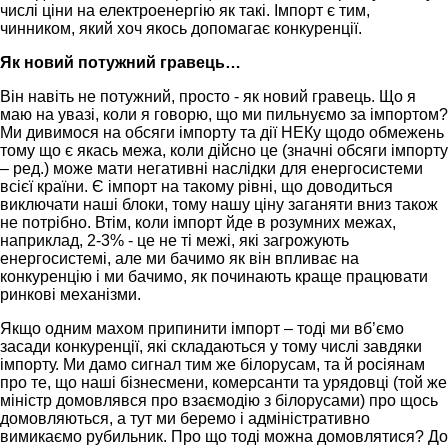
числі ціни на електроенергію як такі. Імпорт є тим,
чинником, який хоч якось допомагає конкуренції.
Як новий потужний гравець…
Він навіть не потужний, просто - як новий гравець. Що я
маю на увазі, коли я говорю, що ми пильнуємо за імпортом?
Ми дивимося на обсяги імпорту та дії НЕКу щодо обмежень
тому що є якась межа, коли дійсно це (значні обсяги імпорту
– ред.) може мати негативні наслідки для енергосистеми
всієї країни. Є імпорт на такому рівні, що доводиться
виключати наші блоки, тому нашу ціну заганяти вниз також
не потрібно. Втім, коли імпорт йде в розумних межах,
наприклад, 2-3% - це не ті межі, які загрожують
енергосистемі, але ми бачимо як він впливає на
конкуренцію і ми бачимо, як починають краще працювати
ринкові механізми.
Якщо одним махом припинити імпорт – тоді ми вб’ємо
засади конкуренції, які складаються у тому числі завдяки
імпорту. Ми дамо сигнал тим же білорусам, та й росіянам
про те, що наші бізнесмени, комерсанти та урядовці (той же
міністр домовлявся про взаємодію з білорусами) про щось
домовляються, а тут ми беремо і адміністративно
вимикаємо рубильник. Про що тоді можна домовлятися? До