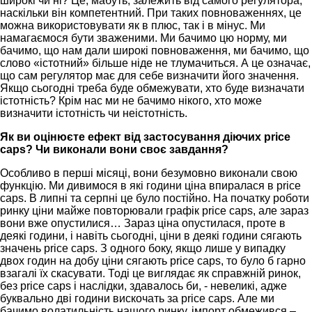
широкі чи ні? Це, мабуть, залежить від самого регулятора,
наскільки він компетентний. При таких повноваженнях, це
можна використовувати як в плюс, так і в мінус. Ми
намагаємося бути зваженими. Ми бачимо цю норму, ми
бачимо, що нам дали широкі повноваження, ми бачимо, що
слово «істотний» більше ніде не тлумачиться. А це означає,
що сам регулятор має для себе визначити його значення.
Якщо сьогодні треба буде обмежувати, хто буде визначати
істотність? Крім нас ми не бачимо нікого, хто може
визначити істотність чи неістотність.
Як ви оцінюєте ефект від застосування діючих price
caps? Чи виконали вони своє завдання?
Особливо в перші місяці, вони безумовно виконали свою
функцію. Ми дивимося в які години ціна впиралася в price
caps. В липні та серпні це було постійно. На початку роботи
ринку ціни майже повторювали графік price caps, але зараз
вони вже опустилися… Зараз ціна опустилася, проте в
деякі години, і навіть сьогодні, ціни в деякі години сягають
значень price caps. З одного боку, якщо лише у випадку
двох годин на добу ціни сягають price caps, то було б гарно
взагалі їх скасувати. Тоді це виглядає як справжній ринок,
без price caps і наслідки, здавалось би, - невеликі, адже
буквально дві години вискочать за price caps. Але ми
бачимо волатильність нашого ринку, імпорт обмежився –