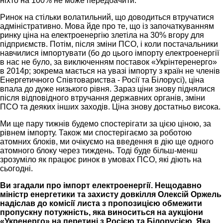
ніхто на 100% не може передбачити.
Ринок на стільки волатильний, що доводиться втручатися
адміністративно. Мова йде про те, що із започаткуванням
ринку ціна на електроенергію злетіла на 30% вгору для
підприємств. Потім, після зміни ПСО, і коли постачальники
навчилися імпортувати (бо до цього імпорту електроенергії
в нас не було, за виключенням поставок «Укрінтеренерго»
в 2014р; зокрема мається на увазі імпорту з країн не членів
Eнергетичного Співтовариства - Росії та Білорусі), ціна
впала до дуже низького рівня. Зараз ціни знову піднялися
після відповідного втручання державних органів, зміни
ПСО та деяких інших заходів. Ціна знову достатньо висока.
Ми ще пару тижнів будемо спостерігати за цією ціною, за
рівнем імпорту. Також ми спостерігаємо за роботою
атомних блоків, ми очікуємо на введення в дію ще одного
атомного блоку через тиждень. Тоді буде більш-менш
зрозуміло як працює ринок в умовах ПСО, які діють на
сьогодні.
Ви згадали про імпорт електроенергії. Нещодавно
міністр енергетики та захисту довкілля Олексій Оржель
надіслав до комісії листа з пропозицією обмежити
пропускну потужність, яка виноситься на аукціони
«Укренерго» на перетині з Росією та Білорусією. Яка