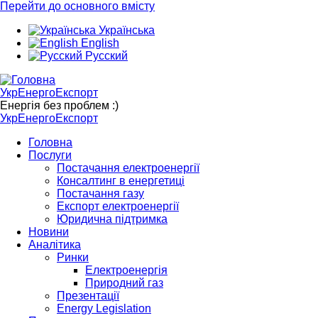
Перейти до основного вмісту
Українська
English
Русский
УкрЕнергоЕкспорт
Енергія без проблем :)
УкрЕнергоЕкспорт
Головна
Послуги
Постачання електроенергії
Консалтинг в енергетиці
Постачання газу
Експорт електроенергії
Юридична підтримка
Новини
Аналітика
Ринки
Електроенергія
Природний газ
Презентації
Energy Legislation