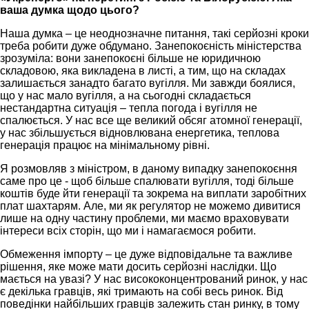
ваша думка щодо цього?
Наша думка – це неоднозначне питання, такі серйозні кроки
треба робити дуже обдумано. Занепокоєність міністерства
зрозуміла: вони занепокоєні більше не юридичною
складовою, яка викладена в листі, а тим, що на складах
залишається занадто багато вугілля. Ми завжди боялися,
що у нас мало вугілля, а на сьогодні складається
нестандартна ситуація – тепла погода і вугілля не
спалюється. У нас все ще великий обсяг атомної генерації,
у нас збільшується відновлювана енергетика, теплова
генерація працює на мінімальному рівні.
Я розмовляв з міністром, в даному випадку занепокоєння
саме про це - щоб більше спалювати вугілля, тоді більше
коштів буде йти генерації та зокрема на виплати заробітних
плат шахтарям. Але, ми як регулятор не можемо дивитися
лише на одну частину проблеми, ми маємо враховувати
інтереси всіх сторін, що ми і намагаємося робити.
Обмеження імпорту – це дуже відповідальне та важливе
рішення, яке може мати досить серйозні наслідки. Що
мається на увазі? У нас висококонцентрований ринок, у нас
є декілька гравців, які тримають на собі весь ринок. Від
поведінки найбільших гравців залежить стан ринку, в тому