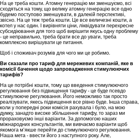
На це треба кошти. Атомну генерацію ми зменшуємо, всі
сходяться на тому, що велику атомну генерацію все одно
будемо поступово зменшувати, в далекій перспективі,
звісно. На це теж треба кошти. Це все величезні кошти, а
котел у нас один. І вирівняти ціни, ліквідувати перехресне
субсидіювання для того щоб вирішити якусь одну проблему
- це неправильно, треба брати все до уваги, треба
комплексно вирішувати це питання.
Щоб і споживач розумів для чого ми це робимо.
Ви сказали про тариф для мережевих компаній, яке в
комісії бачення щодо запровадження стимулюючих
тарифів?
На це потрібні кошти, тому що введення стимулюючого
регулювання без підвищення тарифу - це буде псевдо
стимулююче регулювання. Його неможливо так просто
реалізувати, якесь підвищення все рівно буде. Інша справа,
коли у попередні роки комісія рахувала і було, на мою
думку, занадто високе збільшення тарифу, то зараз ми
прораховуємо інші варіанти. За допомогою наших
міжнародних консультантів, ми вивчаємо варіанти щоб
якомога м’якше перейти до стимулюючого регулювання.
Наша мета - ввести його з наступного року. Але,