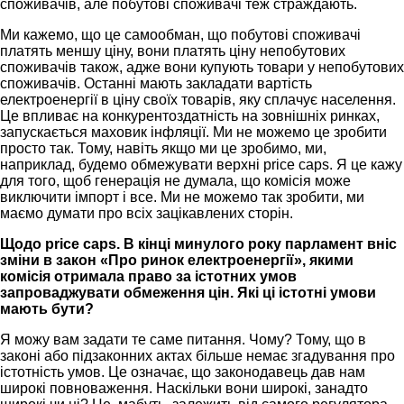
споживачів, але побутові споживачі теж страждають.
Ми кажемо, що це самообман, що побутові споживачі
платять меншу ціну, вони платять ціну непобутових
споживачів також, адже вони купують товари у непобутових
споживачів. Останні мають закладати вартість
електроенергії в ціну своїх товарів, яку сплачує населення.
Це впливає на конкурентоздатність на зовнішніх ринках,
запускається маховик інфляції. Ми не можемо це зробити
просто так. Тому, навіть якщо ми це зробимо, ми,
наприклад, будемо обмежувати верхні price caps. Я це кажу
для того, щоб генерація не думала, що комісія може
виключити імпорт і все. Ми не можемо так зробити, ми
маємо думати про всіх зацікавлених сторін.
Щодо price caps. В кінці минулого року парламент вніс
зміни в закон «Про ринок електроенергії», якими
комісія отримала право за істотних умов
запроваджувати обмеження цін. Які ці істотні умови
мають бути?
Я можу вам задати те саме питання. Чому? Тому, що в
законі або підзаконних актах більше немає згадування про
істотність умов. Це означає, що законодавець дав нам
широкі повноваження. Наскільки вони широкі, занадто