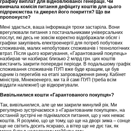
графіку виплат для відновлюваної генерації. Чи
вивчала комісія питання дефіциту коштів для цього
підприємства та джерел його покриття? Що ви
пропонуєте?
Мені здається, ваша інформація трохи застаріла. Вони
врегулювали питання з постачальниками універсальних
послуг, які десь не зовсім коректно відображали обсяг і
графіки закупівель електроенергії для потреб побутових
споживачів, малих непобутових споживачів і технологічних
втрат. Після цього коригування, «Гарантований покупець»
назбирав чи назбирає близько 2 млрд грн. цих коштів
вистачить закрити попередні періоди. В подальшому графік
споживання споживачів ПУП вже буде кращим, це був
одним із перегибів на етапі запровадження ринку. Кабінет
міністрів, Мінекоенерго, ми та й самі ПУП (треба всім
віддати належне!) це відкоригували.
Вивільнилися кошти «Гарантованого покупця»?
Так, вивільнилися, але це ми закрили минулий рік. Ми
регулярно зустрічаємося з «Гарантованим покупцем», на
останній зустрічі не піднімалося питання, що у них немає
коштів. Я розумію, що це тому, що ще на дворі зима – сонце
ще не світить досить яскраво, а вітер ще не дує так, як