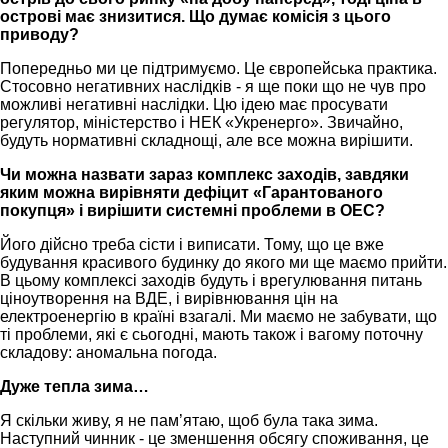
острові має знизитися. Що думає комісія з цього
приводу?
Попередньо ми це підтримуємо. Це європейська практика.
Стосовно негативних наслідків - я ще поки що не чув про
можливі негативні наслідки. Цю ідею має просувати
регулятор, міністерство і НЕК «Укренерго». Звичайно,
будуть нормативні складнощі, але все можна вирішити.
Чи можна назвати зараз комплекс заходів, завдяки
яким можна вирівняти дефіцит «Гарантованого
покупця» і вирішити системні проблеми в ОЕС?
Його дійсно треба сісти і виписати. Тому, що це вже
будування красивого будинку до якого ми ще маємо прийти.
В цьому комплексі заходів будуть і врегулювання питань
ціноутворення на ВДЕ, і вирівнювання цін на
електроенергію в країні взагалі. Ми маємо не забувати, що
ті проблеми, які є сьогодні, мають також і вагому поточну
складову: аномальна погода.
Дуже тепла зима…
Я скільки живу, я не пам’ятаю, щоб була така зима.
Наступний чинник - це зменшення обсягу споживання, це