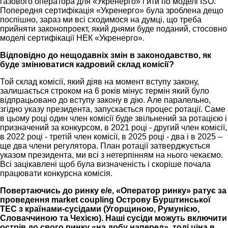
газового оператора для «Укренерго» і йти по моделі ISO.
Попередня сертифікація «Укренерго» була зроблена дещо
поспішно, зараз ми всі сходимося на думці, що треба
прийняти законопроект, який днями буде поданий, стосовно
моделі сертифікації НЕК «Укренерго».
Відповідно до нещодавніх змін в законодавство, як
буде змінюватися кадровий склад комісії?
Той склад комісії, який діяв на момент вступу закону,
залишається строком на 6 років мінус термін який було
відпрацьовано до вступу закону в дію. Але паралельно,
згідно указу президента, запускається процес ротації. Саме
в цьому році один член комісії буде звільнений за ротацією і
призначений за конкурсом, в 2021 році - другий член комісії,
в 2022 році - третій член комісії, в 2025 році - два і в 2025 –
ще два члени регулятора. План ротації затверджується
указом президента, ми всі з нетерпінням на нього чекаємо.
Всі зацікавлені щоб була визначеність і скоріше почала
працювати конкурсна комісія.
Повертаючись до ринку е/е, «Оператор ринку» ратує за
проведення market coupling Острову Бурштинської
ТЕС з країнами-сусідами (Угорщиною, Румунією,
Словаччиною та Чехією). Наші сусіди можуть включити
острів до свого ринку «на добу наперед», тоді ціна в