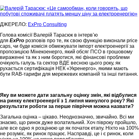
ДЖЕРЕЛО:
ExPro Consulting
Голова комісії Валерій Тарасюк в інтерв’ю
для
ExPro
розповів про те, як свою функцію виконали price
caps, чи буде комісія обмежувати імпорт електроенергії за
пропозицією Мінекоенерго, який обсяг ПСО в грошовому
вираженні та як з ним боротися, які фінансові проблеми
очікують галузь та сектор ВДЕ весною цього року, як
рухається сертифікація НЕК «Укренерго», якими мають
бути RAB-тарифи для мережевих компаній та інші питання.
Яку ви можете дати загальну оцінку змін, які відбулися
на ринку електроенергії з 1 липня минулого року? Які
результати роботи за перше півріччя можна назвати?
Загальна оцінка – цікаво. Неоднозначно, звичайно. Всі ми
знаємо, що ринок дуже волатильний. Хоч півроку пройшло,
але все одно я розцінюю це як початок етапу. Ніхто на 100%
не розуміє, як ринок працює. Насправді, це і є ринок, коли