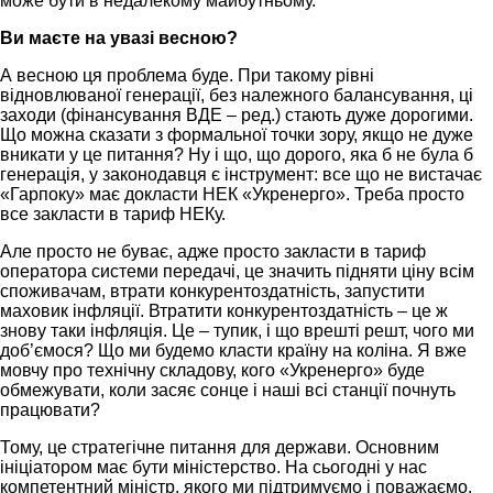
може бути в недалекому майбутньому.
Ви маєте на увазі весною?
А весною ця проблема буде. При такому рівні
відновлюваної генерації, без належного балансування, ці
заходи (фінансування ВДЕ – ред.) стають дуже дорогими.
Що можна сказати з формальної точки зору, якщо не дуже
вникати у це питання? Ну і що, що дорого, яка б не була б
генерація, у законодавця є інструмент: все що не вистачає
«Гарпоку» має докласти НЕК «Укренерго». Треба просто
все закласти в тариф НЕКу.
Але просто не буває, адже просто закласти в тариф
оператора системи передачі, це значить підняти ціну всім
споживачам, втрати конкурентоздатність, запустити
маховик інфляції. Втратити конкурентоздатність – це ж
знову таки інфляція. Це – тупик, і що врешті решт, чого ми
доб’ємося? Що ми будемо класти країну на коліна. Я вже
мовчу про технічну складову, кого «Укренерго» буде
обмежувати, коли засяє сонце і наші всі станції почнуть
працювати?
Тому, це стратегічне питання для держави. Основним
ініціатором має бути міністерство. На сьогодні у нас
компетентний міністр, якого ми підтримуємо і поважаємо.