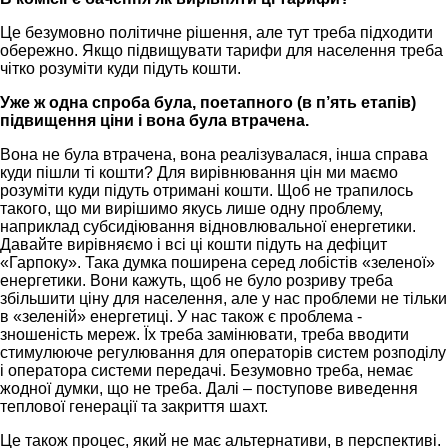
Це безумовно політичне рішення, але тут треба підходити
обережно. Якщо підвищувати тарифи для населення треба
чітко розуміти куди підуть кошти.
Уже ж одна спроба була, поетапного (в п’ять етапів)
підвищення ціни і вона була втрачена.
Вона не була втрачена, вона реалізувалася, інша справа
куди пішли ті кошти? Для вирівнювання цін ми маємо
розуміти куди підуть отримані кошти. Щоб не трапилось
такого, що ми вирішимо якусь лише одну проблему,
наприклад субсидіювання відновлювальної енергетики.
Давайте вирівняємо і всі ці кошти підуть на дефіцит
«Гарпоку». Така думка поширена серед лобістів «зеленої»
енергетики. Вони кажуть, щоб не було розриву треба
збільшити ціну для населення, але у нас проблеми не тільки
в «зеленій» енергетиці. У нас також є проблема -
зношеність мереж. Їх треба замінювати, треба вводити
стимулююче регулювання для операторів систем розподілу
і оператора системи передачі. Безумовно треба, немає
жодної думки, що не треба. Далі – поступове виведення
теплової генерації та закриття шахт.
Це також процес, який не має альтернативи, в перспективі.