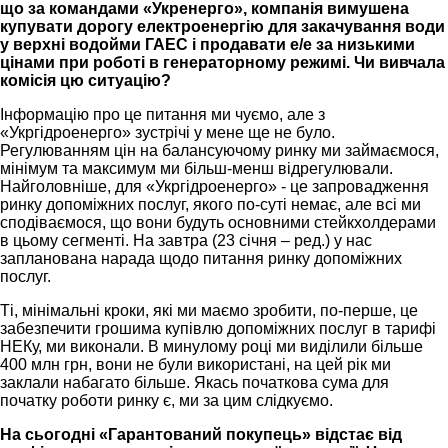
що за командами «Укренерго», компанія вимушена
купувати дорогу електроенергію для закачування води
у верхні водойми ГАЕС і продавати е/е за низькими
цінами при роботі в генераторному режимі. Чи вивчала
комісія цю ситуацію?
Інформацію про це питання ми чуємо, але з
«Укргідроенерго» зустрічі у мене ще не було.
Регулюванням цін на балансуючому ринку ми займаємося,
мінімум та максимум ми більш-менш відрегулювали.
Найголовніше, для «Укргідроенерго» - це запровадження
ринку допоміжних послуг, якого по-суті немає, але всі ми
сподіваємося, що вони будуть основними стейкхолдерами
в цьому сегменті. На завтра (23 січня – ред.) у нас
запланована нарада щодо питання ринку допоміжних
послуг.
Ті, мінімальні кроки, які ми маємо зробити, по-перше, це
забезпечити грошима купівлю допоміжних послуг в тарифі
НЕКу, ми виконали. В минулому році ми виділили більше
400 млн грн, вони не були використані, на цей рік ми
заклали набагато більше. Якась початкова сума для
початку роботи ринку є, ми за цим слідкуємо.
На сьогодні «Гарантований покупець» відстає від