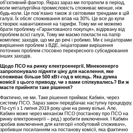
об’єктивний фактор. Якраз зараз ми потрапили в період,
коли металургійна промисловість споживає менше, ніж
будь-коли. Це пов’язано також зі світовими трендами в цій
галузі. Їх обсяг споживання впав на 30%. Це все до купи
створює навантаження на тарифи. Тому ми не можемо
брати проблему «Гарантованого покупця», відірвану від
проблем всієї галузі, Тому ми маємо покласти на папір
комплекс заходів, що ми до речі і робимо. Ми є ініціаторами
вирішення проблем з ВДЕ, ініціаторами вирішення
поточних проблем стосовно перехресного субсидіювання
інших заходів.
Щодо ПСО на ринку електроенергії, Мінекоенерго
запропонувало підняти ціну для населення, яке
споживає більше 500 кВт-год в місяць. Яка думка
комісії з цього приводу, чи з вами спілкувались? Ви ж
маєте прийняти таке рішення?
Фактично, не ми. Таке рішення приймає Кабмін, через
систему ПСО. Зараз закон передбачає наступну процедуру.
По-суті з 1 липня 2019 року ціни на ринку вільні. Але,
Кабмін може через механізм ПСО (постанову про ПСО на
ринку електроенергії – ред.) зробити виключення. І Кабмін
зробив виключення для категорії «побутовий споживач»,
зробивши посиланням на постанову комісії, яка фактично