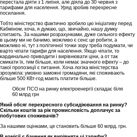
перестала діяти з 1 липня, але діяла до 30 червня з
тарифами для населення. Уряд зробив перехресне
посилання.
Тобто міністерство фактично зробило цю ініціативу перед
Кабміном, хоча, я думаю, що, звичайно, нашу думку
спитають. За нашими розрахунками, дуже сильного ефекту
в цьому ми не бачимо. можливо є сенс це робити, а
можливо ні, тут з політичної точки зору треба подумати, чи
варто чіпати тарифи для населення. Якщо чіпати, то
кардинально приводити і вирівнювати ціни, а от так
смикати їх, тим більше, коли немає значного ефекту – до
такої пропозиції є питання. Хоча логіка міністерства
зрозуміла: умовно заможні громадяни, які споживають
більше 500 КВт-год мають платити більше.
Обсяг ПСО на ринку електроенергії складає біля
60 млрд грн
Який обсяг перехресного субсидіювання на ринку?
Скільки коштів за рік промисловість доплачує за
побутових споживачів?
За нашими оцінками, це становить більше 60 млрд. грн.
В комісії є бачення як вирівняти ці тарифи?