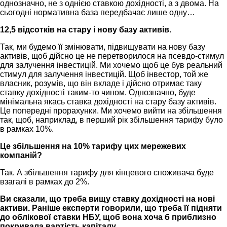
однозначно, не з однією ставкою дохідності, а з двома. На
сьогодні нормативна база передбачає лише одну…
12,5 відсотків на стару і нову базу активів.
Так, ми будемо її змінювати, підвищувати на нову базу
активів, щоб дійсно це не перетворилося на псевдо-стимул
для залучення інвестицій. Ми хочемо щоб це був реальний
стимул для залучення інвестицій. Щоб інвестор, той же
власник, розумів, що він вкладе і дійсно отримає таку
ставку дохідності таким-то чином. Однозначно, буде
мінімальна якась ставка дохідності на стару базу активів.
Це попередні прорахунки. Ми хочемо вийти на збільшення
так, щоб, наприклад, в перший рік збільшення тарифу було
в рамках 10%.
Це збільшення на 10% тарифу цих мережевих
компаній?
Так. А збільшення тарифу для кінцевого споживача буде
взагалі в рамках до 2%.
Ви сказали, що треба вищу ставку дохідності на нові
активи. Раніше експерти говорили, що треба її підняти
до облікової ставки НБУ, щоб вона хоча б приблизно
покривала вартість капіталу…