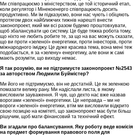
Ми співпрацюємо з міністерством, це той історичний етап,
коли регулятор і Мінекоенерго співпрацюють досить
продуктивно. Ми їм підказуємо, вони нас чують і обіцяють
протягом двох найближчих тижнів нарешті внести
законопроект, який ми всі разом будемо проштовхувати,
щоб збалансувати цю систему. Це буде тяжка робота тому,
що ніхто не любить робите те, за що на вас можуть сказати,
що ви проти «зеленої» енергетики, проти інвесторів, проти
міжнародного іміджу. Це дуже красива тема, вона мені теж
подобається, я за «зелену» енергетику, але вони ж самі
мають розуміти, що виходу немає.
Я так розумію, ви не підтримуєте законопроект №2543
за авторством Людмили Буймістер?
Ми його не підтримуємо, він не достатній. Це як зеленкою
помазати велику рану. Ми надіслали листа, в якому
висловили зауваження. Я чув, що дехто нас вже назвав
ворогами «зеленої» енергетики. Це неправда – ми не
вороги «зеленої» енергетики, втім ми висловили відкрито
свою позицію на комітеті, що законопроект має бути більш
рішучим, щоб мати фінансовий та технічний ефект.
Ви згадали про балансування. Яку роботу веде комісія
на предмет формування правового поля для