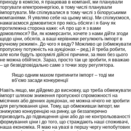
приходу в комісію, я працював в компанії, ми планували
торгувати електроенергією, в тому числі планували
імпортувати. Ми спілкувалися в тому числі з білоруськими
компаніями. Я уявляю себе на цьому місці. Ми спілкуємося,
намагаємося домовитися про якісь обсяги і я бачу як
протилежна сторона каже: «А про що я з вами
домовляюся? Ви, як комерсанти, хочете з нами дійти згоди
щодо ціни, обсягів, а ваші керівники регулюють імпорт в
ручному режимі». До чого я веду? Можливо це (обмежувати
пропускну потужність на аукціонах – ред.) й треба робити,
але коли будуть зрозумілі дійсні причини, за яких без цього
не можна обійтися. Зараз, просто так це зробити, я вважаю
– це безвідповідально саме з точки зору регулятора.
Якщо одним махом припинити імпорт – тоді ми
вб’ємо засади конкуренції
Навіть якщо, ми дійдемо до висновку, що треба обмежувати
імпорт шляхом зниження пропускної спроможності на
місячних або денних аукціонах, не можна нічого не зробити
для регулювання ціни. Тому, що обмеживши імпорт, ми
знижуємо конкуренцію на ринку, це беззаперечно
призводить до підвищення ціни або до не контрольованості
формування ціни і до того, що страждають наші споживачі,
наша економіка. Я маю на увазі в першу чергу непобутових