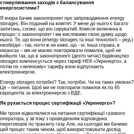
стимулювання заходів з балансування
енергосистеми?
Я вчора бачив законопроект про запровадження energy
storages. Він поданий на комітет. У мене до нього є багато
запитань, схоже, що він сируватий. Комісія включена в
процес: є законопроект і ми висловимо свою думку щодо
нього. Те, що вони (energy storages та інші технології – ред.)
необхідні - так, ніхто ж не каже, що - ні. Інша справа, в
нюансах – ми не маємо повторювати помилок, щоб не
вийшло так, що в законопроекті (дехто читає) будівництво
storages компенсується через тариф НЕК «Укренерго», а
потім по «зеленому» тарифу вони відпускають
електроенергію.
Еnergy storages потрібні? Так, потрібні. Чи на таких умовах?
Це – питання. Щоб ми не повторили помилок як по 45
євроцентів за електроенергію з ВДЕ.
Як рухається процес сертифікації «Укренерго»?
Ми трохи відволіклися на питання сертифікації газового
оператора, у зв’язку з проведенням відповідних
переговорів по транзиту газу. Але, на сьогодні ми бачимо
цей процес таким чином, щоб використовувати досвід