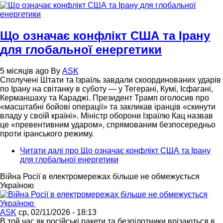
Що означає конфлікт США та Ірану
для глобальної енергетики
5 місяців ago
By
ASK
Сполучені Штати та Ізраїль завдали скоординованих ударів
по Ірану на світанку в суботу — у Тегерані, Кумі, Ісфагані,
Керманшаху та Караджі. Президент Трамп оголосив про
«масштабні бойові операції» та закликав іранців «скинути
владу у своїй країні». Міністр оборони Ізраїлю Кац назвав
це «превентивним ударом», спрямованим безпосередньо
проти іранського режиму.
Читати далі
про Що означає конфлікт США та Ірану
для глобальної енергетики
Війна Росії в електромережах більше не обмежується
Україною
ASK
ср, 02/11/2026 - 18:13
В той час як російські ракети та безпілотники врізаються в