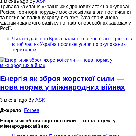
1 місяць ago
By
ASK
Тривала кампанія українських дронових атак на окуповані
Росією території порушує московські ланцюги постачання
та посилює паливну кризу, яка вже була спричинена
ударами далекого радіусу по нафтопереробних заводах у
Росії.
Читати далі
про Криза пального в Росії загострюється,
в той час як Україна посилює удари по окупованих
територіях.
Енергія як зброя жорсткої сили —
нова норма у міжнародних війнах
3 місяці ago
By
ASK
Джерело:
Forbes
Енергія як зброя жорсткої сили — нова норма у
міжнародних війнах