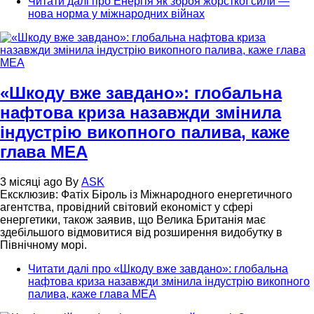
Читати далі
про Енергія як зброя жорсткої сили —
нова норма у міжнародних війнах
«Шкоду вже завдано»: глобальна
нафтова криза назавжди змінила
індустрію викопного палива, каже
глава МЕА
3 місяці ago
By
ASK
Ексклюзив: Фатіх Біроль із Міжнародного енергетичного
агентства, провідний світовий економіст у сфері
енергетики, також заявив, що Велика Британія має
здебільшого відмовитися від розширення видобутку в
Північному морі.
Читати далі
про «Шкоду вже завдано»: глобальна
нафтова криза назавжди змінила індустрію викопного
палива, каже глава МЕА