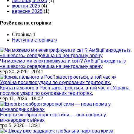
листопада 2025
(1)
жовтня 2025
(4)
вересня 2025
(1)
Розбивка на сторінки
Сторінка 1
Наступна сторінка
››
Чи можемо ми електрифікувати світ? Амбіції виходять із
«нішевого» середовища на центральну арену
чер 20, 2026 - 20:41
Криза пального в Росії загострюється, в той час як Україна
посилює удари по окупованих територіях.
чер 11, 2026 - 18:02
Енергія як зброя жорсткої сили — нова норма у
міжнародних війнах
тра 5, 2026 - 13:21