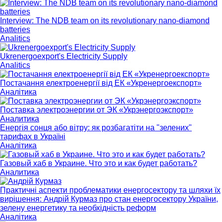
Interview: The NDB team on its revolutionary nano-diamond
batteries
Analitics
Ukrenergoexport's Electricity Supply
Analitics
Постачання електроенергії від ЕК «Укренергоекспорт»
Аналітика
Поставка электроэнергии от ЭК «Укрэнергоэкспорт»
Аналитика
Енергія сонця або вітру: як розбагатіти на "зелених"
тарифах в Україні
Аналітика
Газовый хаб в Украине. Что это и как будет работать?
Аналитика
Практичні аспекти проблематики енергосектору та шляхи їх
вирішення: Андрій Курмаз про стан енергосектору України,
зелену енергетику та необхідність реформ
Аналітика