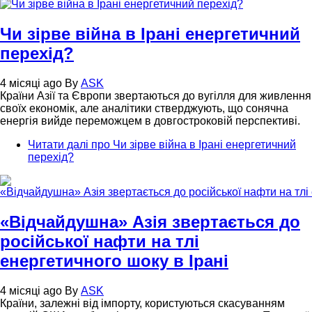
Чи зірве війна в Ірані енергетичний
перехід?
4 місяці ago
By
ASK
Країни Азії та Європи звертаються до вугілля для живлення
своїх економік, але аналітики стверджують, що сонячна
енергія вийде переможцем в довгостроковій перспективі.
Читати далі
про Чи зірве війна в Ірані енергетичний
перехід?
«Відчайдушна» Азія звертається до
російської нафти на тлі
енергетичного шоку в Ірані
4 місяці ago
By
ASK
Країни, залежні від імпорту, користуються скасуванням