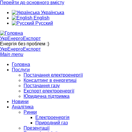
Перейти до основного вмісту
Українська
English
Русский
УкрЕнергоЕкспорт
Енергія без проблем :)
УкрЕнергоЕкспорт
Main menu
Головна
Послуги
Постачання електроенергії
Консалтинг в енергетиці
Постачання газу
Експорт електроенергії
Юридична підтримка
Новини
Аналітика
Ринки
Електроенергія
Природний газ
Презентації