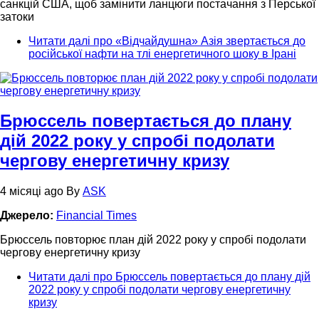
санкцій США, щоб замінити ланцюги постачання з Перської
затоки
Читати далі
про «Відчайдушна» Азія звертається до
російської нафти на тлі енергетичного шоку в Ірані
Брюссель повертається до плану
дій 2022 року у спробі подолати
чергову енергетичну кризу
4 місяці ago
By
ASK
Джерело:
Financial Times
Брюссель повторює план дій 2022 року у спробі подолати
чергову енергетичну кризу
Читати далі
про Брюссель повертається до плану дій
2022 року у спробі подолати чергову енергетичну
кризу