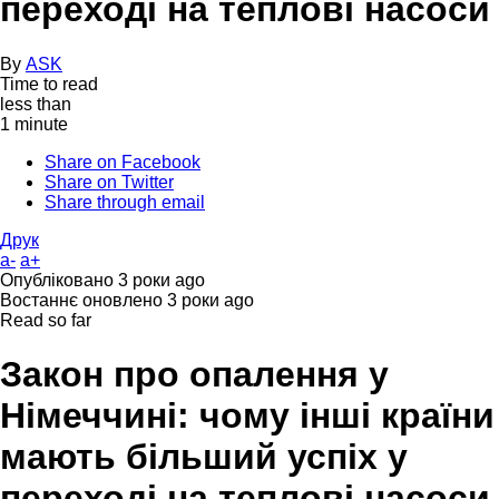
переході на теплові насоси
By
ASK
Time to read
less than
1 minute
Share on Facebook
Share on Twitter
Share through email
Друк
a-
a+
Опубліковано
3 роки ago
Востаннє оновлено
3 роки ago
Read so far
Закон про опалення у
Німеччині: чому інші країни
мають більший успіх у
переході на теплові насоси