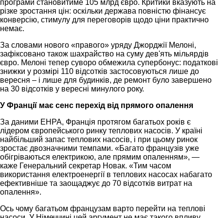
програми становитиме 105 млрд євро. Критики вказують на
різке зростання цін: оскільки держава повністю фінансує
конверсію, cтимулу для переговорів щодо ціни практично
немає.
За словами нового «правого» уряду Джорджії Мелоні,
зафіксовано також шахрайство на суму дев'ять мільярдів
євро. Мелоні тепер суворо обмежила супербонус: податкові
знижки у розмірі 110 відсотків застосовуються лише до
вересня – і лише для будинків, де ремонт було завершено
на 30 відсотків у вересні минулого року.
У Франції має сенс перехід від прямого опалення
За даними EHPA, Франція протягом багатьох років є
лідером європейського ринку теплових насосів. У країні
найбільший запас теплових насосів, і при цьому ринок
зростає двозначними темпами. «Багато французів уже
обігріваються електрикою, але прямим опаленням», —
каже Генеральний секретар Новак. «Тим часом
використання електроенергії в теплових насосах набагато
ефективніше та заощаджує до 70 відсотків витрат на
опалення».
Ось чому багатьом французам варто перейти на теплові
насоси. У Німеччині цей аргумент не має такого впливу,