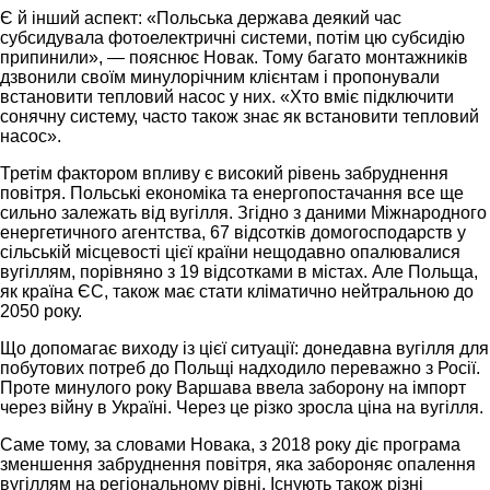
Є й інший аспект: «Польська держава деякий час
субсидувала фотоелектричні системи, потім цю субсидію
припинили», — пояснює Новак. Тому багато монтажників
дзвонили своїм минулорічним клієнтам і пропонували
встановити тепловий насос у них. «Хто вміє підключити
сонячну систему, часто також знає як встановити тепловий
насос».
Третім фактором впливу є високий рівень забруднення
повітря. Польські економіка та енергопостачання все ще
сильно залежать від вугілля. Згідно з даними Міжнародного
енергетичного агентства, 67 відсотків домогосподарств у
сільській місцевості цієї країни нещодавно опалювалися
вугіллям, порівняно з 19 відсотками в містах. Але Польща,
як країна ЄС, також має стати кліматично нейтральною до
2050 року.
Що допомагає виходу із цієї ситуації: донедавна вугілля для
побутових потреб до Польщі надходило переважно з Росії.
Проте минулого року Варшава ввела заборону на імпорт
через війну в Україні. Через це різко зросла ціна на вугілля.
Саме тому, за словами Новака, з 2018 року діє програма
зменшення забруднення повітря, яка забороняє опалення
вугіллям на регіональному рівні. Існують також різні