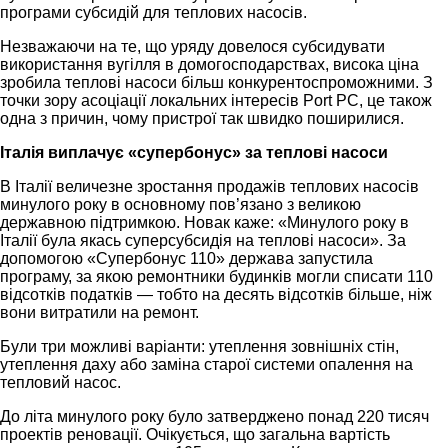
програми субсидій для теплових насосів.
Незважаючи на те, що уряду довелося субсидувати
використання вугілля в домогосподарствах, висока ціна
зробила теплові насоси більш конкурентоспроможними. З
точки зору асоціації локальних інтересів Port PC, це також
одна з причин, чому пристрої так швидко поширилися.
Італія виплачує «супербонус» за теплові насоси
В Італії величезне зростання продажів теплових насосів
минулого року в основному пов’язано з великою
державною підтримкою. Новак каже: «Минулого року в
Італії була якась суперсубсидія на теплові насоси». За
допомогою «Супербонус 110» держава запустила
програму, за якою ремонтники будинків могли списати 110
відсотків податків — тобто на десять відсотків більше, ніж
вони витратили на ремонт.
Були три можливі варіанти: утеплення зовнішніх стін,
утеплення даху або заміна старої системи опалення на
тепловий насос.
До літа минулого року було затверджено понад 220 тисяч
проектів реновації. Очікується, що загальна вартість