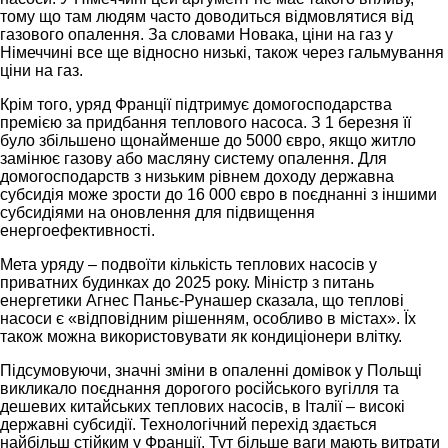
тому що там людям часто доводиться відмовлятися від
газового опалення. За словами Новака, ціни на газ у
Німеччині все ще відносно низькі, також через гальмування
ціни на газ.
Крім того, уряд Франції підтримує домогосподарства
премією за придбання теплового насоса. З 1 березня її
було збільшено щонайменше до 5000 євро, якщо житло
замінює газову або масляну систему опалення. Для
домогосподарств з низьким рівнем доходу державна
субсидія може зрости до 16 000 євро в поєднанні з іншими
субсидіями на оновлення для підвищення
енергоефективності.
Мета уряду – подвоїти кількість теплових насосів у
приватних будинках до 2025 року. Міністр з питань
енергетики Агнес Паньє-Рунашер сказала, що теплові
насоси є «відповідним рішенням, особливо в містах». Їх
також можна використовувати як кондиціонери влітку.
Підсумовуючи, значні зміни в опаленні домівок у Польщі
викликало поєднання дорогого російського вугілля та
дешевих китайських теплових насосів, в Італії – високі
державні субсидії. Технологічний перехід здається
найбільш стійким у Франції. Тут більше ваги мають витрати