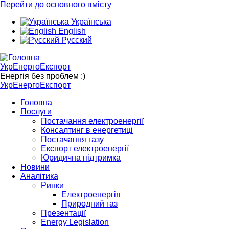
Перейти до основного вмісту
Українська
English
Русский
УкрЕнергоЕкспорт
Енергія без проблем :)
УкрЕнергоЕкспорт
Головна
Послуги
Постачання електроенергії
Консалтинг в енергетиці
Постачання газу
Експорт електроенергії
Юридична підтримка
Новини
Аналітика
Ринки
Електроенергія
Природний газ
Презентації
Energy Legislation