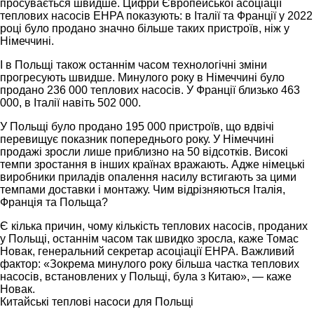
просувається швидше. Цифри Європейської асоціації
теплових насосів EHPA показують: в Італії та Франції у 2022
році було продано значно більше таких пристроїв, ніж у
Німеччині.
І в Польщі також останнім часом технологічні зміни
прогресують швидше. Минулого року в Німеччині було
продано 236 000 теплових насосів. У Франції близько 463
000, в Італії навіть 502 000.
У Польщі було продано 195 000 пристроїв, що вдвічі
перевищує показник попереднього року. У Німеччині
продажі зросли лише приблизно на 50 відсотків. Високі
темпи зростання в інших країнах вражають. Адже німецькі
виробники приладів опалення насилу встигають за цими
темпами доставки і монтажу. Чим відрізняються Італія,
Франція та Польща?
Є кілька причин, чому кількість теплових насосів, проданих
у Польщі, останнім часом так швидко зросла, каже Томас
Новак, генеральний секретар асоціації EHPA. Важливий
фактор: «Зокрема минулого року більша частка теплових
насосів, встановлених у Польщі, була з Китаю», — каже
Новак.
Китайські теплові насоси для Польщі