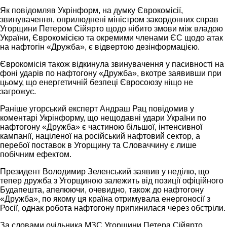
Як повідомляв Укрінформ, на думку Єврокомісії,
звинувачення, оприлюднені міністром закордонних справ
Угорщини Петером Сійярто щодо нібито змови між владою
України, Єврокомісією та окремими членами ЄС щодо атак
на нафтогін «Дружба», є відвертою дезінформацією.
Єврокомісія також відкинула звинувачення у пасивності на
фоні ударів по нафтогону «Дружба», вкотре заявивши при
цьому, що енергетичній безпеці Євросоюзу ніщо не
загрожує.
Раніше угорський експерт Андраш Рац повідомив у
коментарі Укрінформу, що нещодавні удари України по
нафтогону «Дружба» є частиною більшої, інтенсивної
кампанії, націленої на російський нафтовий сектор, а
перебої поставок в Угорщину та Словаччину є лише
побічним ефектом.
Президент Володимир Зеленський заявив у неділю, що
тепер дружба з Угорщиною залежить від позиції офіційного
Будапешта, апелюючи, очевидно, також до нафтогону
«Дружба», по якому ця країна отримувала енергоносії з
Росії, однак робота нафтогону припинилася через обстріли.
За словами очільника МЗС Угорщини Петера Сійярто,