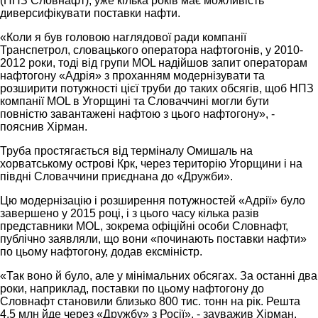
(НПЗ Словнафт), уже кілька років має можливість
диверсифікувати поставки нафти.
«Коли я був головою наглядової ради компанії
Транспетрол, словацького оператора нафтогонів, у 2010-
2012 роки, тоді від групи MOL надійшов запит операторам
нафтогону «Адрія» з проханням модернізувати та
розширити потужності цієї труби до таких обсягів, щоб НПЗ
компанії MOL в Угорщині та Словаччині могли бути
повністю завантажені нафтою з цього нафтогону», -
пояснив Хірман.
Труба простягається від терміналу Омишаль на
хорватському острові Крк, через територію Угорщини і на
півдні Словаччини приєднана до «Дружби».
Цю модернізацію і розширення потужностей «Адрії» було
завершено у 2015 році, і з цього часу кілька разів
представники MOL, зокрема офіційні особи Словнафт,
публічно заявляли, що вони «починають поставки нафти»
по цьому нафтогону, додав ексміністр.
«Так воно й було, але у мінімальних обсягах. За останні два
роки, наприклад, поставки по цьому нафтогону до
Словнафт становили близько 800 тис. тонн на рік. Решта
4,5 млн йде через «Дружбу» з Росії», - зауважив Хірман.