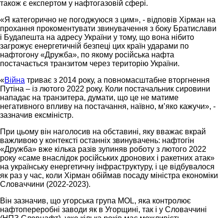
також є експертом у нафтогазовій сфері.
«Я категорично не погоджуюся з цим», - відповів Хірман на
прохання прокоментувати звинувачення з боку Братислави
і Будапешта на адресу України у тому, що вона нібито
загрожує енергетичній безпеці цих країн ударами по
нафтогону «Дружба», по якому російська нафта
постачається транзитом через територію України.
«
Війна
триває з 2014 року, а повномасштабне вторгнення
Путіна – із лютого 2022 року. Коли постачальник сировини
нападає на транзитера, думати, що це не матиме
негативного впливу на постачання, наївно, м’яко кажучи», -
зазначив ексміністр.
При цьому він наголосив на обставині, яку вважає вкрай
важливою у контексті останніх звинувачень: нафтогін
«Дружба» вже кілька разів зупиняв роботу з лютого 2022
року «саме внаслідок російських дронових і ракетних атак»
на українську енергетичну інфраструктуру, і це відбувалося
як раз у час, коли Хірман обіймав посаду міністра економіки
Словаччини (2022-2023).
Він зазначив, що угорська група MOL, яка контролює
нафтопереробні заводи як в Угорщині, так і у Словаччині