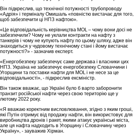
Він підкреслив, що технічної потужності трубопроводу
«Адрія» і терміналу Омишаль «повністю вистачає для того,
щоб забезпечити ці НПЗ нафтою».
«Це відповідальність керівництва MOL – чому вони досі не
забезпечили? Чому не уклали контракти на нафту з
танкерів і чому не купують нафту по цьому шляху, адже він
знаходиться у чудовому технічному стані і йому вистачає
потужності?» - зазначив експерт.
«Енергобезпеку забезпечує саме держава і власники цих
НПЗ. Україна не забезпечує енергобезпеку Словаччини і
Угорщини та поставки нафти для MOL і не несе за це
відповідальності», - підкреслив ексміністр.
Він також вважає, що Україні було б варто заборонити
транзит російської нафти через свою територію ще у
лютому 2022 року.
«Я вважаю коректним висловлювання, згідно з яким гроші,
які Путін отримує від продажу нафти, він використовує для
виробництва дронів і ракет, якими атакує українські міста,
але ця нафта надходить в Угорщину і Словаччину через
Україну», - зауважив Хірман.