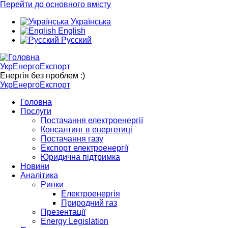
Перейти до основного вмісту
Українська
English
Русский
УкрЕнергоЕкспорт
Енергія без проблем :)
УкрЕнергоЕкспорт
Головна
Послуги
Постачання електроенергії
Консалтинг в енергетиці
Постачання газу
Експорт електроенергії
Юридична підтримка
Новини
Аналітика
Ринки
Електроенергія
Природний газ
Презентації
Energy Legislation