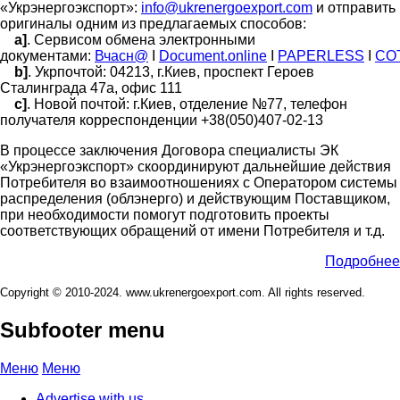
«Укрэнергоэкспорт»:
info@ukrenergoexport.com
и отправить
оригиналы одним из предлагаемых способов:
a]
. Сервисом обмена электронными
документами:
Вчасн@
I
Document.online
I
PAPERLESS
I
СО
b]
. Укрпочтой: 04213, г.Киев, проспект Героев
Сталинграда 47а, офис 111
c]
. Новой почтой: г.Киев, отделение №77, телефон
получателя корреспонденции +38(050)407-02-13
В процессе заключения Договора специалисты ЭК
«Укрэнергоэкспорт» скоординируют дальнейшие действия
Потребителя во взаимоотношениях с Оператором системы
распределения (облэнерго) и действующим Поставщиком,
при необходимости помогут подготовить проекты
соответствующих обращений от имени Потребителя и т.д.
Подробнее
Copyright © 2010-2024. www.ukrenergoexport.com. All rights reserved.
Subfooter menu
Меню
Меню
Advertise with us