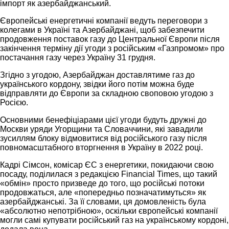
імпорт як азербайджанський.
Європейські енергетичні компанії ведуть переговори з
колегами в Україні та Азербайджані, щоб забезпечити
продовження поставок газу до Центральної Європи після
закінчення терміну дії угоди з російським «Газпромом» про
постачання газу через Україну 31 грудня.
Згідно з угодою, Азербайджан доставлятиме газ до
українського кордону, звідки його потім можна буде
відправляти до Європи за складною своповою угодою з
Росією.
Основними бенефіціарами цієї угоди будуть дружні до
Москви уряди Угорщини та Словаччини, які завадили
зусиллям блоку відмовитися від російського газу після
повномасштабного вторгнення в Україну в 2022 році.
Кадрі Сімсон, комісар ЄС з енергетики, покидаючи свою
посаду, поділилася з редакцією Financial Times, що такий
«обмін» просто призведе до того, що російські потоки
продовжаться, але «попередньо позначатимуться» як
азербайджанські. За її словами, ця домовленість була
«абсолютно непотрібною», оскільки європейські компанії
могли самі купувати російський газ на українському кордоні,