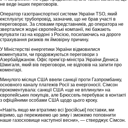
не веде інших переговорів.
Оператор газотранспортної системи України TSO, який
експлуатує трубопровід, зазначив, що не брав участі в
переговорах. За словами представників, до оператора не
зверталися жодні європейські компанії, які бажають
купувати газ на кордоні з Росією, посилаючись на дороге
страхування ризиків як ймовірну причину.
У Міністерстві енергетики України відмовилися
коментувати, чи продовжуються переговори з
Азербайджаном. Офіс прем’єр-міністра України Дениса
Шмигаля, який вів переговори, не відповів на запити про
коментарі.
Минулого місяця США ввели санкції проти Газпромбанку,
основного каналу платежів Росії за енергоносії. Сімсон
прокоментувала: санкції США «ще не вплинули» на
європейських покупців, але Брюссель перебуває в контакті
з офіційними особами США щодо цього кроку.
«Навіть якщо ми втратимо всі [російські] поставки, ми
віримо, що переживемо цю зиму і зможемо поповнити
наше газосховище наступної весни», — стверджує Сімсон.