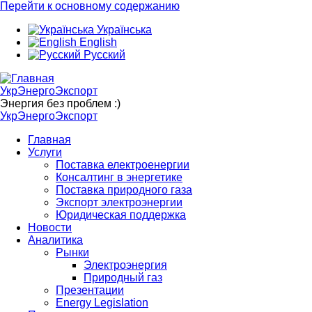
Перейти к основному содержанию
Українська
English
Русский
УкрЭнергоЭкспорт
Энергия без проблем :)
УкрЭнергоЭкспорт
Главная
Услуги
Поставка електроенергии
Консалтинг в энергетике
Поставка природного газа
Экспорт электроэнергии
Юридическая поддержка
Новости
Аналитика
Рынки
Электроэнергия
Природный газ
Презентации
Energy Legislation