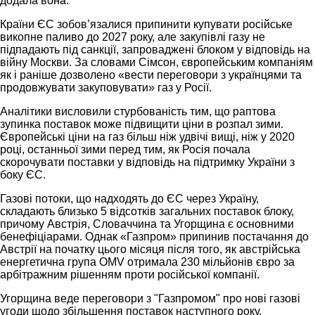
додала вона.
Країни ЄС зобов’язалися припинити купувати російське
викопне паливо до 2027 року, але закупівлі газу не
підпадають під санкції, запроваджені блоком у відповідь на
війну Москви. За словами Сімсон, європейським компаніям
як і раніше дозволено «вести переговори з українцями та
продовжувати закуповувати» газ у Росії.
Аналітики висловили стурбованість тим, що раптова
зупинка поставок може підвищити ціни в розпал зими.
Європейські ціни на газ більш ніж удвічі вищі, ніж у 2020
році, останньої зими перед тим, як Росія почала
скорочувати поставки у відповідь на підтримку України з
боку ЄС.
Газові потоки, що надходять до ЄС через Україну,
складають близько 5 відсотків загальних поставок блоку,
причому Австрія, Словаччина та Угорщина є основними
бенефіціарами. Однак «Газпром» припинив постачання до
Австрії на початку цього місяця після того, як австрійська
енергетична група OMV отримала 230 мільйонів євро за
арбітражним рішенням проти російської компанії.
Угорщина веде переговори з "Газпромом" про нові газові
угоди щодо збільшення поставок наступного року.