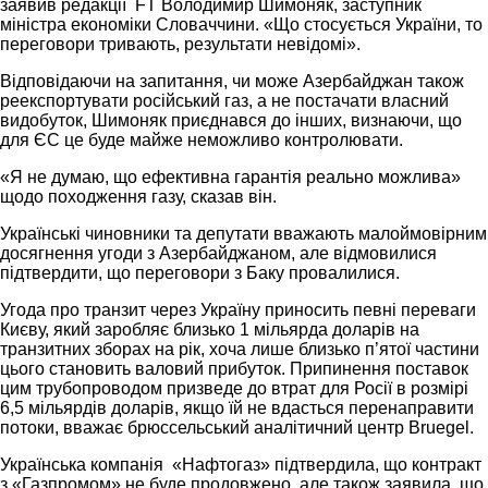
заявив редакції FT Володимир Шимоняк, заступник
міністра економіки Словаччини. «Що стосується України, то
переговори тривають, результати невідомі».
Відповідаючи на запитання, чи може Азербайджан також
реекспортувати російський газ, а не постачати власний
видобуток, Шимоняк приєднався до інших, визнаючи, що
для ЄС це буде майже неможливо контролювати.
«Я не думаю, що ефективна гарантія реально можлива»
щодо походження газу, сказав він.
Українські чиновники та депутати вважають малоймовірним
досягнення угоди з Азербайджаном, але відмовилися
підтвердити, що переговори з Баку провалилися.
Угода про транзит через Україну приносить певні переваги
Києву, який заробляє близько 1 мільярда доларів на
транзитних зборах на рік, хоча лише близько п’ятої частини
цього становить валовий прибуток. Припинення поставок
цим трубопроводом призведе до втрат для Росії в розмірі
6,5 мільярдів доларів, якщо їй не вдасться перенаправити
потоки, вважає брюссельський аналітичний центр Bruegel.
Українська компанія «Нафтогаз» підтвердила, що контракт
з «Газпромом» не буде продовжено, але також заявила, що