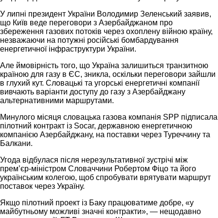
У липні президент України Володимир Зеленський заявив,
що Київ веде переговори з Азербайджаном про
збереження газових потоків через охоплену війною країну,
незважаючи на потужні російські бомбардування
енергетичної інфраструктури України.
Але ймовірність того, що Україна залишиться транзитною
країною для газу в ЄС, зникла, оскільки переговори зайшли
в глухий кут. Словацькі та угорські енергетичні компанії
вивчають варіанти доступу до газу з Азербайджану
альтернативними маршрутами.
Минулого місяця словацька газова компанія SPP підписала
пілотний контракт із Socar, державною енергетичною
компанією Азербайджану, на поставки через Туреччину та
Балкани.
Угода відбулася після нерезультативної зустрічі між
прем’єр-міністром Словаччини Робертом Фіцо та його
українським колегою, щоб спробувати врятувати маршрут
поставок через Україну.
Якщо пілотний проект із Баку працюватиме добре, «у
майбутньому можливі значні контракти», — нещодавно