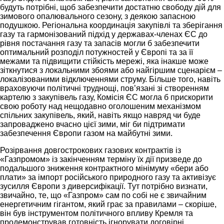
будуть потрібні, щоб забезпечити достатню свободу дій для
зимового опалювального сезону, з деякою запасною
подушкою. Регіональна координація закупівлі та зберігання
газу та гармонізований підхід у державах-членах ЄС до
рівня постачання газу та запасів могли б забезпечити
оптимальний розподіл потужностей у Європі та за її
межами та підвищити стійкість мережі, яка інакше може
зіткнутися з локальними збоями або найгіршим сценарієм –
локалізованими відключеннями струму. Більше того, навіть
враховуючи політичні труднощі, пов’язані зі створенням
картелю з закупівель газу, Комісія ЄС могла б прискорити
свою роботу над нещодавно оголошеним механізмом
спільних закупівель, який, навіть якщо навряд чи буде
запроваджено вчасно цієї зими, міг би підтримати
забезпечення Європи газом на майбутні зими.
Розірвання довгострокових газових контрактів із
«Газпромом» із закінченням терміну їх дії призведе до
подальшого зниження контрактного мінімуму «бери або
плати» за імпорт російського природного газу та активізує
зусилля Європи з диверсифікації. Тут потрібно визнати,
звичайно, те, що «Газпром» сам по собі не є звичайним
енергетичним гігантом, який грає за правилами – скоріше,
він був інструментом політичного впливу Кремля та
продемонстрував готовність ігнорувати договірні