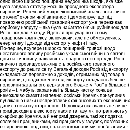
одночасно широко поширена недооцінка шкоди, яка вже
була завдана статусу Росії як провідного експортера
сировини. Ретельний макроекономічний аналіз показників
поточної економічної активності демонструє, що під
поверхнею російський товарний експорт уже переживає
серйозну напругу – яка була набагато більш руйнівною для
Росії, ніж для Заходу. Йдеться про удар по всьому
товарному комплексу, включаючи, але не обмежуючись,
енергетику і доходи від експорту нафти і газу.
По-перше, всупереч широко поширеній тривозі щодо
негативного впливу російсько-української війни на світові
ціни на сировину, важливість товарного експорту до Росії
значно перевищує важливість російського товарного
експорту до решти світу. Загальні доходи Росії від експорту
складаються переважно з доходів, отриманих від товарів і
сировини; ці надходження від експорту складають більше
половини загального державного бюджету Росії в більшості
років – і, мабуть, зараз навіть більшу частку, хоча це
неможливо сказати напевно, оскільки Кремль призупинив
публікацію низки несприятливих фінансових та економічних
даних з початку вторгнення. Ці доходи включають не лише
прямі доходи від експорту нафти та газу, які потрапляють у
скарбницю Кремля, а й непрямі джерела, такі як податки,
сплачені працівниками, які працюють у галузях, пов’язаних
із сировиною, податки, сплачені компаніями, пов’язаними з