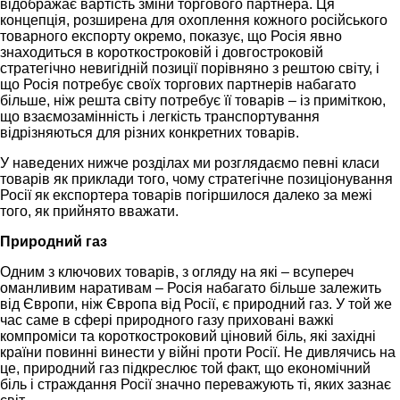
відображає вартість зміни торгового партнера. Ця
концепція, розширена для охоплення кожного російського
товарного експорту окремо, показує, що Росія явно
знаходиться в короткостроковій і довгостроковій
стратегічно невигідній позиції порівняно з рештою світу, і
що Росія потребує своїх торгових партнерів набагато
більше, ніж решта світу потребує її товарів – із приміткою,
що взаємозамінність і легкість транспортування
відрізняються для різних конкретних товарів.
У наведених нижче розділах ми розглядаємо певні класи
товарів як приклади того, чому стратегічне позиціонування
Росії як експортера товарів погіршилося далеко за межі
того, як прийнято вважати.
Природний газ
Одним з ключових товарів, з огляду на які – всупереч
оманливим наративам – Росія набагато більше залежить
від Європи, ніж Європа від Росії, є природний газ. У той же
час саме в сфері природного газу приховані важкі
компроміси та короткостроковий ціновий біль, які західні
країни повинні винести у війні проти Росії. Не дивлячись на
це, природний газ підкреслює той факт, що економічний
біль і страждання Росії значно переважують ті, яких зазнає