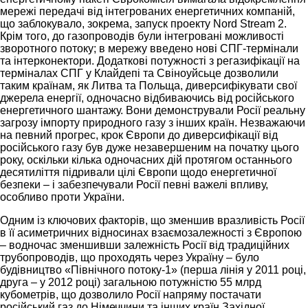
мережі передачі від інтегрованих енергетичних компаній,
що заблокувало, зокрема, запуск проекту Nord Stream 2.
Крім того, до газопроводів були інтегровані можливості
зворотного потоку; в мережу введено нові СПГ-термінали
та інтерконектори. Додаткові потужності з регазифікації на
терміналах СПГ у Клайдепі та Свіноуйсьце дозволили
таким країнам, як Литва та Польща, диверсифікувати свої
джерела енергії, одночасно відбиваючись від російського
енергетичного шантажу. Вони демонстрували Росії реальну
загрозу імпорту природного газу з інших країн. Незважаючи
на певний прогрес, крок Європи до диверсифікації від
російського газу був дуже незавершеним на початку цього
року, оскільки кілька одночасних дій протягом останнього
десятиліття підривали цілі Європи щодо енергетичної
безпеки – і забезпечували Росії певні важелі впливу,
особливо проти України.
Одним із ключових факторів, що зменшив вразливість Росії
в її асиметричних відносинах взаємозалежності з Європою
– водночас зменшивши залежність Росії від традиційних
трубопроводів, що проходять через Україну – було
будівництво «Північного потоку-1» (перша лінія у 2011 році,
друга – у 2012 році) загальною потужністю 55 млрд
кубометрів, що дозволило Росії напряму постачати
російський газ до Німеччини та інших країн Західної