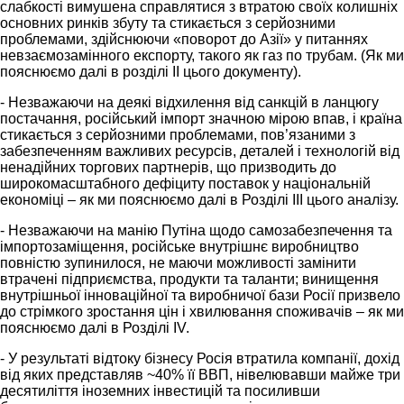
слабкості вимушена справлятися з втратою своїх колишніх
основних ринків збуту та стикається з серйозними
проблемами, здійснюючи «поворот до Азії» у питаннях
невзаємозамінного експорту, такого як газ по трубам. (Як ми
пояснюємо далі в розділі II цього документу).
- Незважаючи на деякі відхилення від санкцій в ланцюгу
постачання, російський імпорт значною мірою впав, і країна
стикається з серйозними проблемами, пов’язаними з
забезпеченням важливих ресурсів, деталей і технологій від
ненадійних торгових партнерів, що призводить до
широкомасштабного дефіциту поставок у національній
економіці – як ми пояснюємо далі в Розділі III цього аналізу.
- Незважаючи на манію Путіна щодо самозабезпечення та
імпортозаміщення, російське внутрішнє виробництво
повністю зупинилося, не маючи можливості замінити
втрачені підприємства, продукти та таланти; винищення
внутрішньої інноваційної та виробничої бази Росії призвело
до стрімкого зростання цін і хвилювання споживачів – як ми
пояснюємо далі в Розділі IV.
- У результаті відтоку бізнесу Росія втратила компанії, дохід
від яких представляв ~40% її ВВП, нівелювавши майже три
десятиліття іноземних інвестицій та посиливши