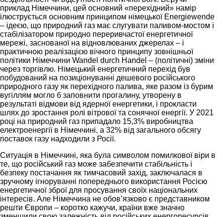
приклад Німеччини, цей основний «перехідний» намір
ілюструється основним принципом німецької Energiewende
– ідеєю, що природний газ має слугувати паливом-мостом і
стабілізатором природно переривчастої енергетичної
мережі, заснованої на відновлюваних джерелах – і
практичною реалізацією вічного принципу зовнішньої
політики Німеччини Wandel durch Handel – (політичні) зміни
через торгівлю. Німецький енергетичний перехід був
побудований на позиціонуванні дешевого російського
природного газу як перехідного палива, яке разом із бурим
вугіллям могло б заповнити прогалину, утворену в
результаті відмови від ядерної енергетики, і прокласти
шлях до зростання ролі вітрової та сонячної енергії. У 2021
році на природний газ припадало 15,3% виробництва
електроенергії в Німеччині, а 32% від загального обсягу
поставок газу надходили з Росії.
Ситуація в Німеччині, яка була символом помилкової віри в
те, що російський газ може забезпечити стабільність і
безпеку постачання як тимчасовий захід, заключалася в
зручному ігноруванні попереднього використання Росією
енергетичної зброї для просування своїх національних
інтересів. Але Німеччина не обов’язково є представником
решти Європи – коротко кажучи, країни вже значно
зменшили свою залежність від російських енергоресурсів.