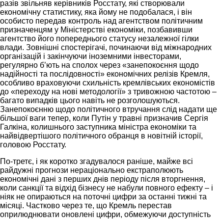
разів звільняв керівників Росстату, які створювали
економічну статистику, яка йому не подобалася, і він
особисто передав контроль над агентством політичним
призначенцям у Міністерстві економіки, позбавивши
агентство його попереднього статусу незалежної гілки
влади. Зовнішні спостерігачі, починаючи від міжнародних
організацій і закінчуючи іноземними інвесторами,
регулярно б’ють на сполох через «занепокоєння щодо
надійності та послідовності» економічних релізів Кремля,
особливо враховуючи схильність кремлівських економістів
до «переходу на нові методології» з тривожною частотою –
багато випадків цього навіть не розголошуються.
Занепокоєнню щодо політичного втручання слід надати ще
більшої ваги тепер, коли Путін у травні призначив Сергія
Галкіна, колишнього заступника міністра економіки та
найвідвертішого політичного обранця в новітній історії,
головою Росстату.
По-третє, і як коротко згадувалося раніше, майже всі
райдужні прогнози нераціонально екстраполюють
економічні дані з перших днів періоду після вторгнення,
коли санкції та відхід бізнесу не набули повного ефекту – і
ніяк не опираються на поточні цифри за останні тижні та
місяці. Частково через те, що Кремль перестав
оприлюднювати оновлені цифри, обмежуючи доступність