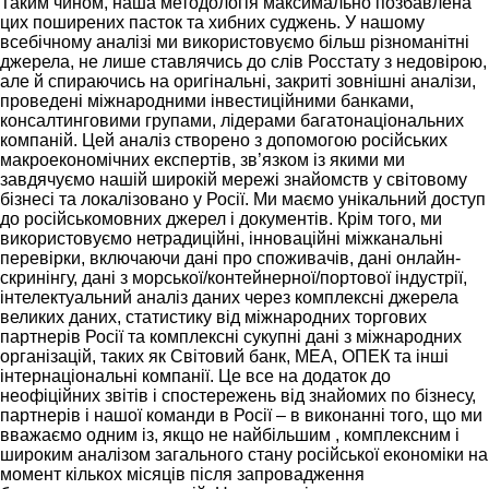
Таким чином, наша методологія максимально позбавлена
цих поширених пасток та хибних суджень. У нашому
всебічному аналізі ми використовуємо більш різноманітні
джерела, не лише ставлячись до слів Росстату з недовірою,
але й спираючись на оригінальні, закриті зовнішні аналізи,
проведені міжнародними інвестиційними банками,
консалтинговими групами, лідерами багатонаціональних
компаній. Цей аналіз створено з допомогою російських
макроекономічних експертів, зв’язком із якими ми
завдячуємо нашій широкій мережі знайомств у світовому
бізнесі та локалізовано у Росії. Ми маємо унікальний доступ
до російськомовних джерел і документів. Крім того, ми
використовуємо нетрадиційні, інноваційні міжканальні
перевірки, включаючи дані про споживачів, дані онлайн-
скринінгу, дані з морської/контейнерної/портової індустрії,
інтелектуальний аналіз даних через комплексні джерела
великих даних, статистику від міжнародних торгових
партнерів Росії та комплексні сукупні дані з міжнародних
організацій, таких як Світовий банк, МЕА, ОПЕК та інші
інтернаціональні компанії. Це все на додаток до
неофіційних звітів і спостережень від знайомих по бізнесу,
партнерів і нашої команди в Росії – в виконанні того, що ми
вважаємо одним із, якщо не найбільшим , комплексним і
широким аналізом загального стану російської економіки на
момент кількох місяців після запровадження