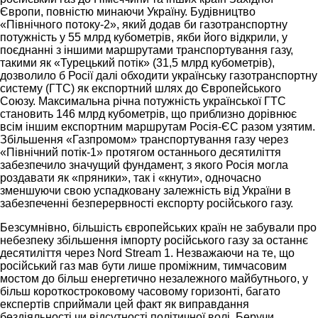
Європи, повністю минаючи Україну. Будівництво
«Північного потоку-2», який додав би газотранспортну
потужність у 55 млрд кубометрів, якби його відкрили, у
поєднанні з іншими маршрутами транспортування газу,
такими як «Турецький потік» (31,5 млрд кубометрів),
дозволило б Росії далі обходити українську газотранспортну
систему (ГТС) як експортний шлях до Європейського
Союзу. Максимальна річна потужність української ГТС
становить 146 млрд кубометрів, що приблизно дорівнює
всім іншим експортним маршрутам Росія-ЄС разом узятим.
Збільшення «Газпромом» транспортування газу через
«Північний потік-1» протягом останнього десятиліття
забезпечило значущий фундамент, з якого Росія могла
роздавати як «пряники», так і «кнути», одночасно
зменшуючи свою успадковану залежність від України в
забезпеченні безперервності експорту російського газу.
Безсумнівно, більшість європейських країн не забували про
небезпеку збільшення імпорту російського газу за останнє
десятиліття через Nord Stream 1. Незважаючи на те, що
російський газ мав бути лише проміжним, тимчасовим
мостом до більш енергетично незалежного майбутнього, у
більш короткостроковому часовому горизонті, багато
експертів сприймали цей факт як виправдання
бездіяльності чи відсутності політичної волі. Беручи