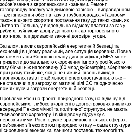
зобов’язання з європейськими країнами. Ремонт
газопроводу послугував димовою завісою – виправданням
– для зниження обсягів газу в трубопроводах. «Газпром»
також відкрито скоротив постачання газу до таких країн, як
Литва та Польща, у відповідь на відмову платити за газ у
рублях, руйнуючи довіру до нього як до торговельного
партнера та підриваючи законні договірні угоди.
Загалом, виклик європейській енергетичній безпеці та
економіці в цілому реальний, але ситуація керована. Повна
імплементація Європою плану диверсифікації МЕА може
призвести до загального скорочення імпорту російського
газу більш ніж наполовину (80 млрд кубометрів), зберігаючи
при цьому такий же, якщо не нижчий, рівень викидів
парникових газів і стабільності енергопостачання, отже –
не ставлячи під загрозу кліматичні цілі ЄС та одночасно
пом’якшуючи загрози енергетичній безпеці.
Проблеми Росії на фронті природного газу, на відміну від
європейських, глибоко вкорінені в довгострокових викликах
всередині її економічної та політичної структури, не мають
тимчасового характеру, і в кінцевому підсумку є
нерозв’язними. Росія є дуже вразливою в кількох сферах,
пов’язаних з її експортом природного газу – сама структура
її сировинної економіки, ланцюги поставок, технології та,