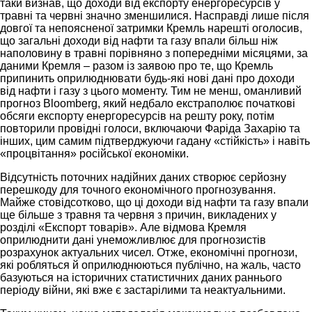
таки визнав, що доходи від експорту енергоресурсів у
травні та червні значно зменшилися. Насправді лише після
довгої та непоясненої затримки Кремль нарешті оголосив,
що загальні доходи від нафти та газу впали більш ніж
наполовину в травні порівняно з попередніми місяцями, за
даними Кремля – разом із заявою про те, що Кремль
припинить оприлюднювати будь-які нові дані про доходи
від нафти і газу з цього моменту. Тим не менш, оманливий
прогноз Bloomberg, який недбало екстраполює початкові
обсяги експорту енергоресурсів на решту року, потім
повторили провідні голоси, включаючи Фаріда Захарію та
інших, цим самим підтверджуючи гадану «стійкість» і навіть
«процвітання» російської економіки.
Відсутність поточних надійних даних створює серйозну
перешкоду для точного економічного прогнозування.
Майже стовідсотково, що ці доходи від нафти та газу впали
ще більше з травня та червня з причин, викладених у
розділі «Експорт товарів». Але відмова Кремля
оприлюднити дані унеможливлює для прогнозистів
розрахунок актуальних чисел. Отже, економічні прогнози,
які робляться й оприлюднюються публічно, на жаль, часто
базуються на історичних статистичних даних раннього
періоду війни, які вже є застарілими та неактуальними.