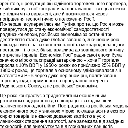
зрештою, її репутація як надійного торговельного партнера,
який виконує свої контракти на постачання – всі ці аспекти
не тільки чітко виражені, але й посилюються через
погіршення геополітичного положення Росії.
По-перше, всупереч ілюзіям Путіна про те, що Росія може
повернутися до стану економічної самодостатності
радянської епохи, російська економіка за останні три
десятиліття стала дуже глобалізованою, значною мірою
покладаючись на західні технології та міжнародні ланцюги
поставок – і, отже, більш вразлива до зовнішнього впливу,
потрясінь і зривів. Економіка Росії радянської епохи була
значною мірою та справді автаркічною – хоча її торгівля
зросла з 10% ВВП у 1950-х роках до приблизно 25% ВВП у
1980-х роках, ця торгівля в основному здійснювалася з її
сателітами РЕВ через дуже нерівномірні, політизовані
торгові угоди, спрямовані на просування інтересів
Радянського Союзу, а не російської економіки.
Це різко контрастує з тридцятилітнім економічним
розвитком і відкритістю до співпраці із заходом після
закінчення холодної війни. Пострадянська російська модель
економічного росту значною мірою покладалася на експорт
сирих товарів із низькою доданою вартістю в усіх
ланцюжках створення вартості, але залежала від західних
технологій для видобутку та від глобальних ланцюгів