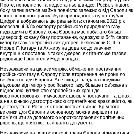
Проте, неповністю та недостатньо швидко. Росія, з іншого
боку, залишається майже повністю залежною від Європи як
свого основного ринку збуту природного газу по трубах.
Цифри відображають цю реальність: станом на 2021 рік
колосальні 83% експорту російського природного газу
надходили в Європу, хоча Європа має набагато більш
диверсифіковану базу постачання, одержуючи 54% свого
імпорту газу з неросійських джерел, включаючи СПГ з
Норвегії, Катару та Алжиру на додаток до значних
внутрішніх поставок із таких джерел, як гігантське газове
родовище Гронінген у Нідерландах.
Незважаючи на цю асиметрію, обмеження постачання
російського газу в Європу після вторгнення не пройшло
безболісно для Європи. Але шкода, завдана швидким
відходом від імпорту російського газу, більше пов’язана з
відносною чутливістю європейських країн до
короткострокових, тимчасових шоків у постачанні та цінах,
а не з їхньою довгостроковою стратегічною вразливістю, як
це стосується Росії, і як пояснюється нижче. Крім того,
виклики для Європи в основному можна вирішити та
пом’якшити за допомогою короткострокових політичних
рішень, що пояснюється далі в документі.
Незважаючи на довгострокові плани Європи відмовитися