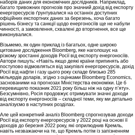
наборів даних для економічних дослідників. Наприклад,
багато тривожних прогнозів про значний дохід від експорту
енергоресурсів ґрунтувалися на останніх доступних
офіційних експортних даних за березень, хоча багато
рішень бізнесу та санкції щодо енергоносіїв ще не набули
чинності, а замовлення, схвалені до вторгнення, все ще
виконувалися.
Візьмемо, як один приклад із багатьох, одне широко
цитоване дослідження Bloomberg, яке наголошує на
різкому зростанні доходів Росії від експорту енергоносіїв.
Автори пишуть: «Навіть якщо деякі країни припинять або
поступово відмовляться від закупівлі енергоресурсів, дохід
Росії від нафти і газу цього року складе близько 285
мільярдів доларів, згідно з оцінками Bloomberg Economics,
заснованими на прогнозах Міністерства економіки. Це б
перевищило показник 2021 року більш ніж на одну п’яту».
Безсумнівно, Росія продовжує отримувати значні доходи
від експорту енергоносіїв – складної теми, яку ми детально
аналізуємо в наступних розділах.
Але цей конкретний аналіз Bloomberg спрогнозував доходи
Росії від експорту енергоресурсів у 2022 році на основі її
доходів до березня 2022 року, які оприлюднив Кремль,
навіть незважаючи на те, що Кремль потім із запізненням