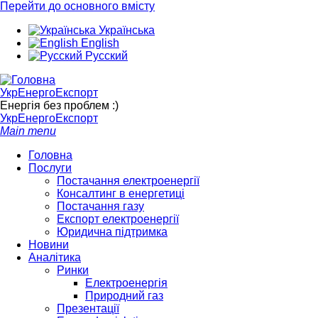
Перейти до основного вмісту
Українська
English
Русский
УкрЕнергоЕкспорт
Енергія без проблем :)
УкрЕнергоЕкспорт
Main menu
Головна
Послуги
Постачання електроенергії
Консалтинг в енергетиці
Постачання газу
Експорт електроенергії
Юридична підтримка
Новини
Аналітика
Ринки
Електроенергія
Природний газ
Презентації