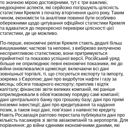
то значною мірою достовірними, тут є три важливі,
недооцінені аспекти, які серйозно погіршують цілісність
статистики Кремля з початку вторгнення цього року. Таким
чином, економісти та аналітики повинні бути особливо
обережними щодо цитування офіційної статистики Кремля
та вдаватися до перехресної перевірки цілісності цієї
статистики, де це можливо.
По-перше, економічні релізи Кремля стають дедалі більш
вишуканими; часткові та неповні, з вибірково вилученою
несприятливою статистикою, вони притримуються
прийнятної та показово успішної версії. Російський уряд
більше не оприлюднює певні економічні показники, які до
війни оновлювалися щомісяця: включаючи всі дані
зовнішньої торгівлі, ті, що стосуються експорту та імпорту,
зокрема з Європою; дані про видобуток нафти і газу за
місяць; обсяги товарного експорту; приплив і відтік
капіталу; фінансові звіти великих компаній, які раніше
оприлюднювали в обов'язковому порядку самі компанії;
дані центрального банку про грошову базу; дані про прямі
іноземні інвестиції; дані про кредитування та надання
позик, а також інші дані, пов’язані з наявністю кредиту.
Навіть Росавіація раптово перестала публікувати дані про
кількість пасажирів зі звітів авіакомпаній та аеропортів. Для
порівняння: до війни єдиними економічними даними, які