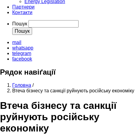
Energy Legislation
Партнери
Контакти
Пошук
mail
whatsapp
telegram
facebook
Рядок навіґації
Головна
/
Втеча бізнесу та санкції руйнують російську економіку
Втеча бізнесу та санкції
руйнують російську
економіку