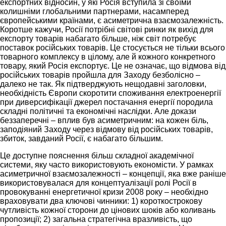
експортних відносин, у які Росія вступила зі своїми
колишніми глобальними партнерами, насамперед
європейськими країнами, є асиметрична взаємозалежність.
Коротше кажучи, Росії потрібні світові ринки як вихід для
експорту товарів набагато більше, ніж світ потребує
поставок російських товарів. Це стосується не тільки всього
товарного комплексу в цілому, але й кожного конкретного
товару, який Росія експортує. Це не означає, що відмова від
російських товарів пройшла для Заходу безболісно –
далеко не так. Як підтверджують нещодавні заголовки,
необхідність Європи скоротити споживання електроенергії
при диверсифікації джерел постачання енергії породила
складні політичні та економічні наслідки. Але докази
беззаперечні – вплив був асиметричним: на кожен біль,
заподіяний Заходу через відмову від російських товарів,
збиток, завданий Росії, є набагато більшим.
Це доступне пояснення більш складної академічної
системи, яку часто використовують економісти. У рамках
асиметричної взаємозалежності – концепції, яка вже раніше
використовувалася для концептуалізації ролі Росії в
провокуванні енергетичної кризи 2008 року – необхідно
враховувати два ключові чинники: 1) короткострокову
чутливість кожної сторони до цінових шоків або коливань
пропозиції; 2) загальна стратегічна вразливість, що