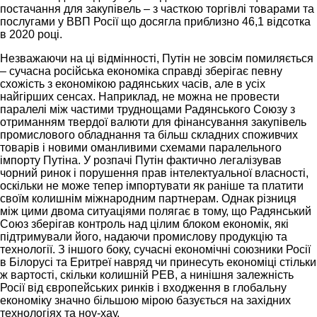
постачання для закупівель – з часткою торгівлі товарами та
послугами у ВВП Росії що досягла приблизно 46,1 відсотка
в 2020 році.
Незважаючи на ці відмінності, Путін не зовсім помиляється
– сучасна російська економіка справді зберігає певну
схожість з економікою радянських часів, але в усіх
найгірших сенсах. Наприклад, не можна не провести
паралелі між частими труднощами Радянського Союзу з
отриманням твердої валюти для фінансування закупівель
промислового обладнання та більш складних споживчих
товарів і новими оманливими схемами паралельного
імпорту Путіна. У розпачі Путін фактично легалізував
чорний ринок і порушення прав інтелектуальної власності,
оскільки не може тепер імпортувати як раніше та платити
своїм колишнім міжнародним партнерам. Однак різниця
між цими двома ситуаціями полягає в тому, що Радянський
Союз зберігав контроль над цілим блоком економік, які
підтримували його, надаючи промислову продукцію та
технології. З іншого боку, сучасні економічні союзники Росії
в Білорусі та Еритреї навряд чи принесуть економіці стільки
ж вартості, скільки колишній РЕВ, а нинішня залежність
Росії від європейських ринків і входження в глобальну
економіку значно більшою мірою базується на західних
технологіях та ноу-хау.