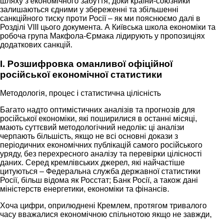
шляху з економічного забуття, доки країни-союзники
залишаються єдними у збереженні та збільшенні
санкційного тиску проти Росії – як ми пояснюємо далі в
Розділі VIII цього документа. А Київська школа економіки та
робоча група Макфола-Єрмака лідирують у пропозиціях
додаткових санкцій.
I. Розшифровка оманливої офіційної
російської економічної статистики
Методологія, процес і статистична цілісність
Багато надто оптимістичних аналізів та прогнозів для
російської економіки, які поширилися в останні місяці,
мають суттєвий методологічний недолік: ці аналізи
черпають більшість, якщо не всі основні докази з
періодичних економічних публікацій самого російського
уряду, без перехресного аналізу та перевірки цілісності
даних. Серед кремлівських джерел, які найчастіше
цитуються – Федеральна служба державної статистики
Росії, більш відома як Росстат; Банк Росії, а також дані
міністерств енергетики, економіки та фінансів.
Хоча цифри, оприлюднені Кремлем, протягом тривалого
часу вважалися економічною спільнотою якщо не завжди,