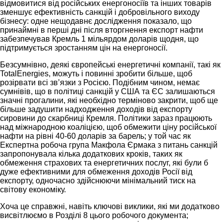
відмовитися від російських енергоносіїв та інших товарів
зменшує ефективність санкцій і добровільного виходу
бізнесу: одне нещодавнє дослідження показало, що
принаймні в перші дні після вторгнення експорт нафти
забезпечував Кремль 1 мільярдом доларів щодня, що
підтримується зростанням цін на енергоносії.
Безсумнівно, деякі європейські енергетичні компанії, такі як
TotalEnergies, можуть і повинні зробити більше, щоб
розірвати всі зв’язки з Росією. Подібним чином, немає
сумнівів, що в політиці санкцій у США та ЄС залишаються
значні прогалини, які необхідно терміново закрити, щоб ще
більше задушити надходження доходів від експорту
сировини до скарбниці Кремля. Політики зараз працюють
над міжнародною коаліцією, щоб обмежити ціну російської
нафти на рівні 40-60 доларів за барель; у той час як
Експертна робоча група Макфола Єрмака з питань санкцій
запропонувала кілька додаткових кроків, таких як
обмеження страхових та енергетичних послуг, які були б
дуже ефективними для обмеження доходів Росії від
експорту, одночасно здійснюючи мінімальний тиск на
світову економіку.
Хоча це справжні, навіть ключові виклики, які ми додатково
висвітлюємо в Розділі 8 цього робочого документа;