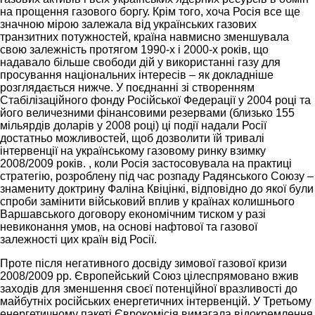
на прощення газового боргу. Крім того, хоча Росія все ще
значною мірою залежала від українських газових
транзитних потужностей, країна навмисно зменшувала
свою залежність протягом 1990-х і 2000-х років, що
надавало більше свободи дій у використанні газу для
просування національних інтересів – як докладніше
розглядається нижче. У поєднанні зі створенням
Стабілізаційного фонду Російської Федерації у 2004 році та
його величезними фінансовими резервами (близько 155
мільярдів доларів у 2008 році) ці події надали Росії
достатньо можливостей, щоб дозволити їй тривалі
інтервенції на українському газовому ринку взимку
2008/2009 років. , коли Росія застосовувала на практиці
стратегію, розроблену під час розпаду Радянського Союзу –
знамениту доктрину Фаліна Квіцінкі, відповідно до якої були
спроби замінити військовий вплив у країнах колишнього
Варшавського договору економічним тиском у разі
невиконання умов, на основі нафтової та газової
залежності цих країн від Росії.
Проте після негативного досвіду зимової газової кризи
2008/2009 рр. Європейський Союз цілеспрямовано вжив
заходів для зменшення своєї потенційної вразливості до
майбутніх російських енергетичних інтервенцій. У Третьому
енергетичному пакеті Єврокомісія вимагала відокремлення