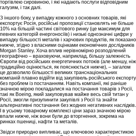
торгівлею сировиною, і які надають послуги відповідним
галузям, і так далі.
З іншого боку, у випадку кожного з основних товарів, які
експортує Росія, російські пропозиції становлять не більше
10% на більшій частині світового ринку (це максимум для
певних категорій енергоносіїв) і низькі однозначні цифри у
випадку більшості металів і харчових продуктів, як показано
нижче, згідно з власними оцінками економічних дослідників
Morgan Stanley. Хоча вплив нерівномірно розподілений
географічно – враховуючи, наприклад, більшу залежність
Європи від російських енергетичних потоків (але меншу, ніж
традиційно оцінюється, як пояснюється нижче), – загалом
це дозволило більшості великих транснаціональних
компаній плавно відійти від закупівель російського експорту
без проблем із постачанням. Навіть компанії, які раніше
значною мірою покладалися на постачання товарів з Росії,
такі як Boeing, який закуповував майже весь свій титан у
Росії, змогли призупинити закупівлі з Росії та знайти
альтернативні постачання без жодних негативних наслідків.
І в усьому товарному комплексі ціни зараз значною мірою
впали нижче, ніж вони були до вторгнення, зокрема на
ринках пшениці, нафти та металів.
Звідси природно випливає, що ключовою характеристикою