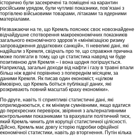
історично були засекречені та поміщені на карантин
російським урядом, були чутливі показники, пов’язані з
торгівлею військовими товарами, літаками та ядерними
матеріалами.
Незважаючи на те, що Кремль пояснює своє новознайдене
відчайдушне спотворення макроекономічних показників
загального економічного здоров’я «мінімізацією ризику
запровадження додаткових санкцій», ті невеликі дані, які
надійшли з Кремля, свідчать про те, що справжня причина
може полягати в тому, що ця статистика навряд чи буде
позитивною для Кремля – і вона щодня погіршується.
Наприклад, загальні доходи від нафти і газу в травні впали
більш ніж вдвічі порівняно з попереднім місяцем, за
даними Кремля. Як писав один економіст, «цілком
ймовірно, що Кремль боїться публікації даних, які
розкривають повний масштаб краху економіки».
По-друге, навіть ті сприятливі статистичні дані, які
оприлюднюються, є як мінімум сумнівними, якщо вдатися
до перехресних перевірок, звіряння з альтернативними
контрольними показниками та врахувати політичний тиск,
який Кремль чинить для корупції статистичної цілісності.
Дійсно, Кремль має довгу історію підробки офіційної
економічної статистики, навіть до вторгнення. Путін кілька