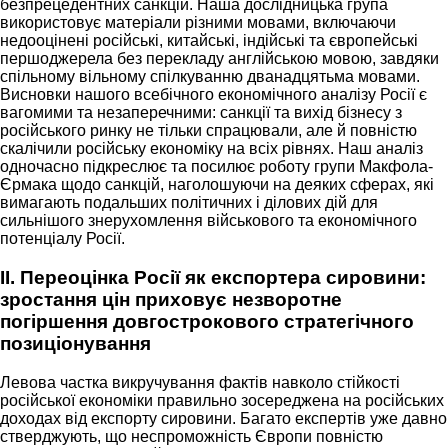
безпрецедентних санкцій. Наша дослідницька група
використовує матеріали різними мовами, включаючи
недооцінені російські, китайські, індійські та європейські
першоджерела без перекладу англійською мовою, завдяки
спільному вільному спілкуванню дванадцятьма мовами.
Висновки нашого всебічного економічного аналізу Росії є
вагомими та незаперечними: санкції та вихід бізнесу з
російського ринку не тільки спрацювали, але й повністю
скалічили російську економіку на всіх рівнях. Наш аналіз
одночасно підкреслює та посилює роботу групи Макфола-
Єрмака щодо санкцій, наголошуючи на деяких сферах, які
вимагають подальших політичних і ділових дій для
сильнішого знерухомлення військового та економічного
потенціалу Росії.
II. Переоцінка Росії як експортера сировини:
зростання цін приховує незворотне
погіршення довгострокового стратегічного
позиціонування
Левова частка викручування фактів навколо стійкості
російської економіки правильно зосереджена на російських
доходах від експорту сировини. Багато експертів уже давно
стверджують, що неспроможність Європи повністю