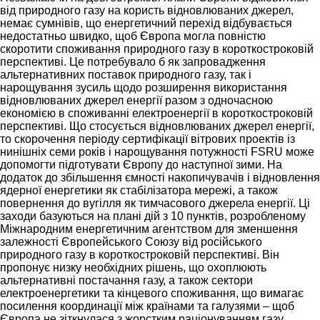
від природного газу на користь відновлюваних джерел,
немає сумнівів, що енергетичний перехід відбувається
недостатньо швидко, щоб Європа могла повністю
скоротити споживання природного газу в короткостроковій
перспективі. Це потребувало б як запровадження
альтернативних поставок природного газу, так і
нарощування зусиль щодо розширення використання
відновлюваних джерел енергії разом з одночасною
економією в споживанні електроенергії в короткостроковій
перспективі. Що стосується відновлюваних джерел енергії,
то скорочення періоду сертифікації вітрових проектів із
нинішніх семи років і нарощування потужності FSRU може
допомогти підготувати Європу до наступної зими. На
додаток до збільшення ємності накопичувачів і відновлення
ядерної енергетики як стабілізатора мережі, а також
повернення до вугілля як тимчасового джерела енергії. Ці
заходи базуються на плані дій з 10 пунктів, розробленому
Міжнародним енергетичним агентством для зменшення
залежності Європейського Союзу від російського
природного газу в короткостроковій перспективі. Він
пропонує низку необхідних рішень, що охоплюють
альтернативні постачання газу, а також сектори
електроенергетики та кінцевого споживання, що вимагає
посилення координації між країнами та галузями – щоб
Європа не зіткнулася з жорстким раціонуванням газу