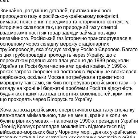
світ.
Звичайно, розуміння деталей, притаманних ролі
природного газу в російсько-українському конфлікті,
вимагає пояснення передумов та історичного контексту.
Історично склалося так, що природний газ у спектрі
взаємозамінності як товар завжди займав позицію
незамінного. Російський газ історично транспортувався в
основному через складну мережу стаціонарних
трубопроводів, яка з’єднує західну Росію з Європою. Багато
з цих трубопроводів проходять через Україну, що є
пережитком радянського планування до 1989 року, коли
Україна та Росія були частинами однієї країни. У 1990-х
роках загроза скорочення поставок в Україну не вважалася
серйозною, оскільки Москва потребувала транзитного
маршруту так само, як Київ потребував російського газу – з
огляду на хронічні бюджетні проблеми Росії та відсутність
будь-яких інших газотранспортних можливостей, крім тих,
що проходять через Білорусь та Україну.
Хоча загроза російського енергетичного шантажу спочатку
вважалася мінімальною, тим не менш, країни ніколи не
були в рівних умовах – на початку 1990-х президент України
Леонід Кравчук розглядав можливість відмовитися від
військово-морських баз у Чорному морі, деяких українських
газових активів і всіх українських ядерних ресурсів в обмін