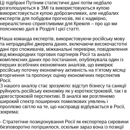
Ці підібрані Путіним статистичні дані потім недбало
розголошуються в ЗМІ та використовуються купою
використовується купою доброзичливих, але недбалих
експертів для побудови прогнозів, які є надмірно,
нереалістично сприятливими для Кремля – про що ми
пояснюємо далі в Розділі I цієї статті.
Наша команда експертів, використовуючи російську мову
та нетрадиційні джерела даних, включаючи високочастотні
дані про споживачів, міжканальні перевірки, повідомлення
від міжнародних торгових партнерів Росії та аналіз
комплексних даних про постачання, опублікувала один із
перших всебічних економічних аналізів, що вимірює
російську поточну економічну активність на п’ятому місяці
вторгнення та пропонує оцінку економічних перспектив
Росії.
З нашого аналізу стає зрозуміло: відступ бізнесу та санкції
руйнують російську економіку як у короткостроковій, так і в
довгостроковій перспективі. В аналізі ми розглянемо
широкий спектр поширених помилкових уявлень і
проллємо світло на те, що насправді відбувається в Росії,
зокрема:
- Стратегічне позиціонування Росії як експортера сировини
безповоротно погіршилося, оскільки зараз вона із позиції