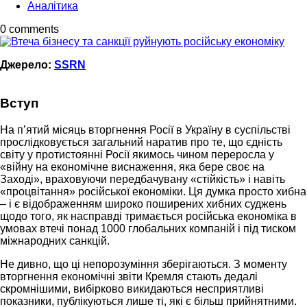
Аналітика
0 comments
Джерело:
SSRN
Вступ
На п’ятий місяць вторгнення Росії в Україну в суспільстві
прослідковується загальний наратив про те, що єдність
світу у протистоянні Росії якимось чином переросла у
«війну на економічне виснаження, яка бере своє на
Заході», враховуючи передбачувану «стійкість» і навіть
«процвітання» російської економіки. Ця думка просто хибна
– і є відображенням широко поширених хибних суджень
щодо того, як насправді тримається російська економіка в
умовах втечі понад 1000 глобальних компаній і під тиском
міжнародних санкцій.
Не дивно, що ці непорозуміння зберігаються. З моменту
вторгнення економічні звіти Кремля стають дедалі
скромнішими, вибірково викидаються несприятливі
показники, публікуються лише ті, які є більш прийнятними.