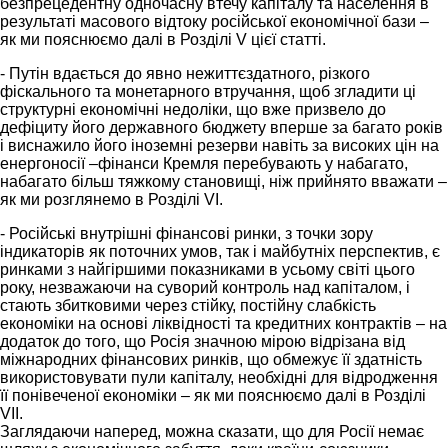
безпрецедентну одночасну втечу капіталу та населення в
результаті масового відтоку російської економічної бази –
як ми пояснюємо далі в Розділі V цієї статті.
- Путін вдається до явно нежиттєздатного, різкого
фіскального та монетарного втручання, щоб згладити ці
структурні економічні недоліки, що вже призвело до
дефіциту його державного бюджету вперше за багато років
і виснажило його іноземні резерви навіть за високих цін на
енергоносії –фінанси Кремля перебувають у набагато,
набагато більш тяжкому становищі, ніж прийнято вважати –
як ми розглянемо в Розділі VI.
- Російські внутрішні фінансові ринки, з точки зору
індикаторів як поточних умов, так і майбутніх перспектив, є
ринками з найгіршими показниками в усьому світі цього
року, незважаючи на суворий контроль над капіталом, і
стають збитковими через стійку, постійну слабкість
економіки на основі ліквідності та кредитних контрактів – на
додаток до того, що Росія значною мірою відрізана від
міжнародних фінансових ринків, що обмежує її здатність
використовувати пули капіталу, необхідні для відродження
її понівеченої економіки – як ми пояснюємо далі в Розділі
VII.
Заглядаючи наперед, можна сказати, що для Росії немає