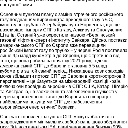
наступної зими.
Основним пунктом плану є заміна втраченого російського
газу поєднанням виробництва природного газу в ЄС,
імпорту по трубах з Азербайджану та Норвегії та, що ще
важливіше, імпорту СПГ з Катару, Алжиру та Сполучених
Штатів. Останній уже охрестили назвою «Берлінський
газовий ліфт» експерти Інституту Бейкера. Дійсно, поставки
американського СПГ до Європи вже перевищили
російський імпорт газу по трубах – у червні Росія поставила
лише 4,5 млрд кубометрів до Європи, що є третиною від
того, що вона робила на початку 2021 року, тоді як
американський СПГ до Європи становив 5,5 млрд
кубометрів за той самий період. Низка додаткових заходів
може збільшити потоки СПГ до Європи в короткостроковій
перспективі – це базується на міжнародній коаліції країн,
включаючи провідних виробників СПГ: США, Катар, Нігерію
та Австралію, і в заохоченні та забезпеченні гнучкості у
перенаправленні поставок до Європи та співпраці з
найбільшими покупцями СПГ для забезпечення
європейської енергетичної безпеки.
Своєчасні посилені закупівлі СПГ можуть збігатися із
запровадженням мінімальних зобов’язань щодо зберігання
газу. Згідно з аналізом IEA, рівні заповнення близько 90%