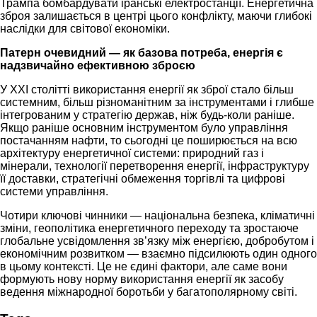
Трампа бомбардувати іранські електростанції. Енергетична
зброя залишається в центрі цього конфлікту, маючи глибокі
наслідки для світової економіки.
Патерн очевидний — як базова потреба, енергія є
надзвичайно ефективною зброєю
У XXI столітті використання енергії як зброї стало більш
системним, більш різноманітним за інструментами і глибше
інтегрованим у стратегію держав, ніж будь-коли раніше.
Якщо раніше основним інструментом було управління
постачанням нафти, то сьогодні це поширюється на всю
архітектуру енергетичної системи: природний газ і
мінерали, технології перетворення енергії, інфраструктуру
її доставки, стратегічні обмеження торгівлі та цифрові
системи управління.
Чотири ключові чинники — національна безпека, кліматичні
зміни, геополітика енергетичного переходу та зростаюче
глобальне усвідомлення зв’язку між енергією, добробутом і
економічним розвитком — взаємно підсилюють один одного
в цьому контексті. Це не єдині фактори, але саме вони
формують нову норму використання енергії як засобу
ведення міжнародної боротьби у багатополярному світі.