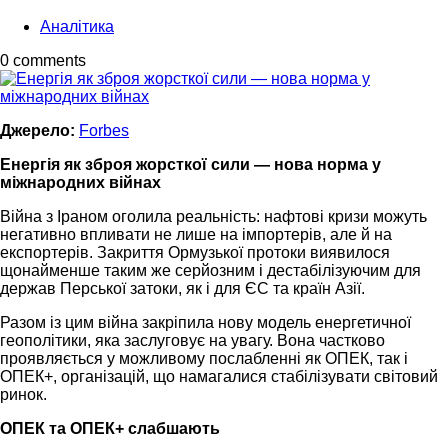
Аналітика
0 comments
Джерело:
Forbes
Енергія як зброя жорсткої сили — нова норма у
міжнародних війнах
Війна з Іраном оголила реальність: нафтові кризи можуть
негативно впливати не лише на імпортерів, але й на
експортерів. Закриття Ормузької протоки виявилося
щонайменше таким же серйозним і дестабілізуючим для
держав Перської затоки, як і для ЄС та країн Азії.
Разом із цим війна закріпила нову модель енергетичної
геополітики, яка заслуговує на увагу. Вона частково
проявляється у можливому послабленні як ОПЕК, так і
ОПЕК+, організацій, що намагалися стабілізувати світовий
ринок.
ОПЕК та ОПЕК+ слабшають