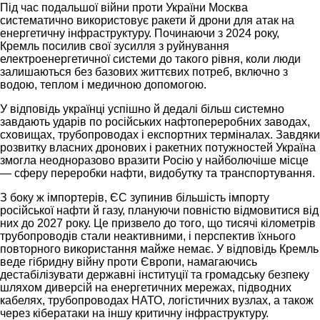
Під час подальшої війни проти України Москва
систематично використовує ракети й дрони для атак на
енергетичну інфраструктуру. Починаючи з 2024 року,
Кремль посилив свої зусилля з руйнування
електроенергетичної системи до такого рівня, коли люди
залишаються без базових життєвих потреб, включно з
водою, теплом і медичною допомогою.
У відповідь українці успішно й дедалі більш системно
завдають ударів по російських нафтопереробних заводах,
сховищах, трубопроводах і експортних терміналах. Завдяки
розвитку власних дронових і ракетних потужностей Україна
змогла неодноразово вразити Росію у найболючіше місце
— сферу переробки нафти, видобутку та транспортування.
З боку ж імпортерів, ЄС зупинив більшість імпорту
російської нафти й газу, плануючи повністю відмовитися від
них до 2027 року. Це призвело до того, що тисячі кілометрів
трубопроводів стали неактивними, і перспектив їхнього
повторного використання майже немає. У відповідь Кремль
веде гібридну війну проти Європи, намагаючись
дестабілізувати державні інституції та громадську безпеку
шляхом диверсій на енергетичних мережах, підводних
кабелях, трубопроводах НАТО, логістичних вузлах, а також
через кібератаки на іншу критичну інфраструктуру.