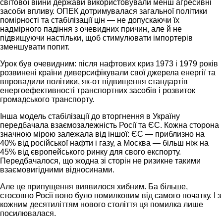
світової війни держави використовували менш агресивні
засоби впливу. ОПЕК дотримувалася загальної політики
помірності та стабілізації цін — не допускаючи їх
надмірного падіння з очевидних причин, але й не
підвищуючи настільки, щоб стимулювати імпортерів
зменшувати попит.
Урок був очевидним: після нафтових криз 1973 і 1979 років
розвинені країни диверсифікували свої джерела енергії та
впровадили політики, як-от підвищення стандартів
енергоефективності транспортних засобів і розвиток
громадського транспорту.
Інша модель стабілізації до вторгнення в Україну
передбачала взаємозалежність Росії та ЄС. Кожна сторона
значною мірою залежала від іншої: ЄС — приблизно на
40% від російської нафти і газу, а Москва — більш ніж на
45% від європейського ринку для свого експорту.
Передбачалося, що жодна зі сторін не ризикне такими
взаємовигідними відносинами.
Але це припущення виявилося хибним. Ба більше,
стосовно Росії воно було помилковим від самого початку. І з
кожним десятиліттям нового століття ця помилка лише
посилювалася.