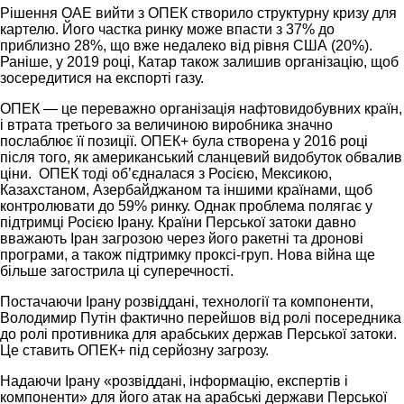
Рішення ОАЕ вийти з ОПЕК створило структурну кризу для
картелю. Його частка ринку може впасти з 37% до
приблизно 28%, що вже недалеко від рівня США (20%).
Раніше, у 2019 році, Катар також залишив організацію, щоб
зосередитися на експорті газу.
ОПЕК — це переважно організація нафтовидобувних країн,
і втрата третього за величиною виробника значно
послаблює її позиції. ОПЕК+ була створена у 2016 році
після того, як американський сланцевий видобуток обвалив
ціни. ОПЕК тоді об’єдналася з Росією, Мексикою,
Казахстаном, Азербайджаном та іншими країнами, щоб
контролювати до 59% ринку. Однак проблема полягає у
підтримці Росією Ірану. Країни Перської затоки давно
вважають Іран загрозою через його ракетні та дронові
програми, а також підтримку проксі-груп. Нова війна ще
більше загострила ці суперечності.
Постачаючи Ірану розвіддані, технології та компоненти,
Володимир Путін фактично перейшов від ролі посередника
до ролі противника для арабських держав Перської затоки.
Це ставить ОПЕК+ під серйозну загрозу.
Надаючи Ірану «розвіддані, інформацію, експертів і
компоненти» для його атак на арабські держави Перської