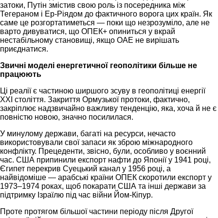
затоки, Путін змістив свою роль із посередника між
Тегераном і Ер-Ріядом до фактичного ворога цих країн. Як
саме це розгортатиметься — поки що незрозуміло, але не
варто дивуватися, що ОПЕК+ опиниться у вкрай
нестабільному становищі, якщо ОАЕ не вирішать
приєднатися.
Звичні моделі енергетичної геополітики більше не
працюють
Ці реалії є частиною ширшого зсуву в геополітиці енергії
XXI століття. Закриття Ормузької протоки, фактично,
закріплює надзвичайно важливу тенденцію, яка, хоча й не є
повністю новою, значно посилилася.
У минулому держави, багаті на ресурси, нечасто
використовували свої запаси як зброю міжнародного
конфлікту. Прецеденти, звісно, були, особливо у воєнний
час. США припинили експорт нафти до Японії у 1941 році,
Єгипет перекрив Суецький канал у 1956 році, а
найвідоміше — арабські країни ОПЕК скоротили експорт у
1973–1974 роках, щоб покарати США та інші держави за
підтримку Ізраїлю під час війни Йом-Кіпур.
Проте протягом більшої частини періоду після Другої