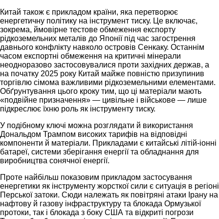
Китай також є прикладом країни, яка перетворює
енергетичну політику на інструмент тиску. Це включає,
зокрема, ймовірне тестове обмеження експорту
рідкоземельних металів до Японії під час загострення
давнього конфлікту навколо островів Сенкаку. Останнім
часом експортні обмеження на критичні мінерали
неодноразово застосовувалися проти західних держав, а
на початку 2025 року Китай майже повністю призупинив
торгівлю сімома важливими рідкоземельними елементами.
Обґрунтування цього кроку тим, що ці матеріали мають
«подвійне призначення» — цивільне і військове — лише
підкреслює їхню роль як інструменту тиску.
У подібному ключі можна розглядати й використання
Дональдом Трампом високих тарифів на відповідні
компоненти й матеріали. Прикладами є китайські літій-іонні
батареї, системи зберігання енергії та обладнання для
виробництва сонячної енергії.
Проте найбільш показовим прикладом застосування
енергетики як інструменту жорсткої сили є ситуація в регіоні
Перської затоки. Сюди належать як повітряні атаки Ірану на
нафтову й газову інфраструктуру та блокада Ормузької
протоки, так і блокада з боку США та відкриті погрози