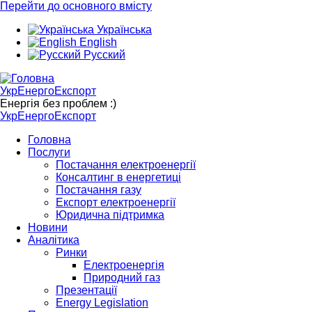
Перейти до основного вмісту
Українська
English
Русский
УкрЕнергоЕкспорт
Енергія без проблем :)
УкрЕнергоЕкспорт
Головна
Послуги
Постачання електроенергії
Консалтинг в енергетиці
Постачання газу
Експорт електроенергії
Юридична підтримка
Новини
Аналітика
Ринки
Електроенергія
Природний газ
Презентації
Energy Legislation