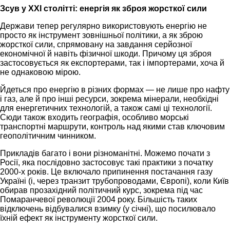
Зсув у XXI столітті: енергія як зброя жорсткої сили
Держави тепер регулярно використовують енергію не
просто як інструмент зовнішньої політики, а як зброю
жорсткої сили, спрямовану на завдання серйозної
економічної й навіть фізичної шкоди. Причому ця зброя
застосовується як експортерами, так і імпортерами, хоча й
не однаковою мірою.
Йдеться про енергію в різних формах — не лише про нафту
і газ, але й про інші ресурси, зокрема мінерали, необхідні
для енергетичних технологій, а також самі ці технології.
Сюди також входить географія, особливо морські
транспортні маршрути, контроль над якими став ключовим
геополітичним чинником.
Прикладів багато і вони різноманітні. Можемо почати з
Росії, яка послідовно застосовує такі практики з початку
2000-х років. Це включало припинення постачання газу
Україні (і, через транзит трубопроводами, Європі), коли Київ
обирав прозахідний політичний курс, зокрема під час
Помаранчевої революції 2004 року. Більшість таких
відключень відбувалися взимку (у січні), що посилювало
їхній ефект як інструменту жорсткої сили.