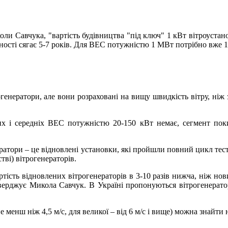
и Савчука, "вартість будівництва "під ключ" 1 кВт вітроустанов
ості сягає 5-7 років. Для ВЕС потужністю 1 МВт потрібно вже 1 3
ератори, але вони розраховані на вищу швидкість вітру, ніж заз
их і середніх ВЕС потужністю 20-150 кВт немає, сегмент поки
ратори – це відновлені установки, які пройшли повний цикл тест
ві) вітрогенераторів.
тість відновлених вітрогенераторів в 3-10 разів нижча, ніж нови
– стверджує Микола Савчук. В Україні пропонуються вітрогенера
не менш ніж 4,5 м/с, для великої – від 6 м/с і вище) можна знайти 