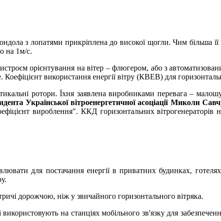
 Гондола з лопатями прикріплена до високої щогли. Чим більша її
 на 1м/с.
истроєм орієнтування на вітер – флюгером, або з автоматизова
е. Коефіцієнт використання енергії вітру (КВЕВ) для горизонталь
ертикальні ротори. Їхня заявлена виробниками перевага – малошу
идента Української вітроенергетичної асоціації Миколи Савч
коефіцієнт вироблення". ККД горизонтальних вітрогенераторів 
влювати для постачання енергії в приватних будинках, готеля
у.
втричі дорожчою, ніж у звичайного горизонтального вітряка.
 використовують на станціях мобільного зв'язку для забезпеченн