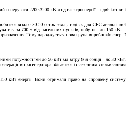
ий генерувати 2200-3200 кВт/год електроенергії – вдвічі-втричі
биться всього 30-50 соток землі, тоді як для СЕС аналогічної
тися за 700 м від населених пунктів, побутова до 150 кВт –
 призначення. Тому народжується нова група виробників енергії
ими потужностями до 50 кВт від вітру (від сонця – до 30 кВт,
 генерації вітрогенератора збігається із сезонним споживанням
о 150 кВт енергії. Вони отримали право на спрощену систему