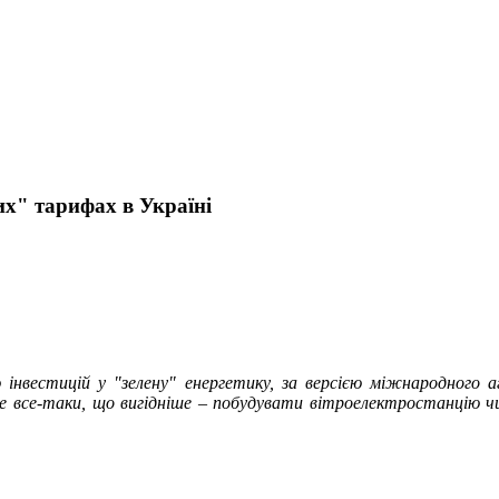
них" тарифах в Україні
ю інвестицій у "зелену" енергетику, за версією міжнародного
ле все-таки, що вигідніше – побудувати вітроелектростанцію чи