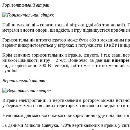
Горизонтальний вiтряк
Найпопулярніші – горизонтальні вітряки (дві або три лопаті).
метрами висоти опори, швидкість вітру підвищується приблизно
Горизонтальний вітрогенератор може бути або з механічним пр
варіант використовується у вітряках з потужністю 10 кВт і вищ
Крім звичних горизонтальних вітряків, існують і так звані в
низької швидкості вітру – 2 м/с. Водночас, за даними
віцепрез
видає орієнтовно 300 Вт енергії, тобто має істотно менший 
гучніші.
Вертикальний вiтряк
Вітряні електростанції з вертикальним ротором можна встано
узбережжях чи на великих територіях з високою швидкістю вітр
Недоліком для масового їхнього використання буде ціна, що є 
За даними Миколи Савчука, "20% вертикальних вітряків у світі