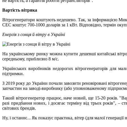
не вартість, а гарантія роботи ретрансляторів".
Вартість вітряка
Вітрогенератори коштують недешево. Так, за інформацією Микол
СЕС коштує 700-1000 доларів за 1 кВт. Відповідно, термін окупн
Енергія з сонця й вітру в Україні
На українському ринку можна купити дешевші китайські вітроген
середньому, приблизно 8 м/с.
Українських виробників недорогих вітрогенераторів для мал
підтримки.
З 2019 року до України почали завозити реновіровані вітрогене
запчастин на заводі-виробнику (або уповноваженому підприємст
Такий вітрогенератор працює, наче новий, ще 15-20 років. "Вар
разі придбання нових, і досягає терміну від трьох років", 
світових брендів.
Ну, і останнє... Як показує практика, вітер (для малої генерації 