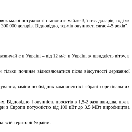
ок малої потужності становить майже 3,5 тис. доларів, тоді як
00 000 доларів. Відповідно, термін окупності сягає 4-5 років".
вичай є в Україні – від 12 м/с, в Україні ж швидкість вітру, в
 тільки починає відновлюватися після відсутності державної
ування, заміни необхідних компонентів і зібрані з оригінальних
х. Відповідно, і окупність проєктів в 1,5-2 рази швидша, ніж в
тори з Європи потужністю від 100 кВт до 3,5 МВт виробництва
на всій території України.