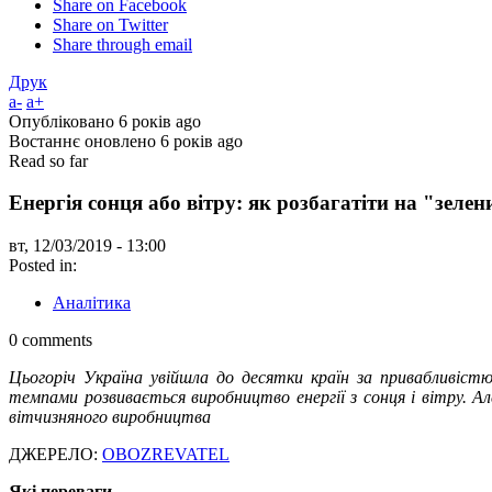
Share on Facebook
Share on Twitter
Share through email
Друк
a-
a+
Опубліковано
6 років ago
Востаннє оновлено
6 років ago
Read so far
Енергія сонця або вітру: як розбагатіти на "зеле
вт, 12/03/2019 - 13:00
Posted in:
Аналітика
0 comments
Цьогоріч Україна увійшла до десятки країн за привабливіст
темпами розвивається виробництво енергії з сонця і вітру. А
вітчизняного виробництва
ДЖЕРЕЛО:
OBOZREVATEL
Які переваги