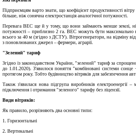
Підприємцям варто знати, що коефіцієнт продуктивності вітру в
більше, ніж сонячна електростанція аналогічної потужності.
Перевага ВЕС ще й у тому, що вони займають менше землі, ніж
потужності – приблизно 2 га. ВЕС можуть бути максимально 
всього за 40 м (згідно з ДСТУ). Вітрогенератори, на відміну 
з поновлюваних джерел – фермери, аграрії.
"Зелений" тариф
Згідно із законодавством України, "зелений" тариф за спроще
до 1.01.2020). З'явилося поняття "комбіновані системи сонце 
протягом року. Тобто будівництво вітряків для забезпечення а
Також з'явилася нова підгрупа виробників електроенергії –
підключення і отримання "зеленого" тарифу без ліцензії.
Види вітряків:
Як правило, розрізняють два основні типи:
1. Горизонтальні
2. Вертикальні