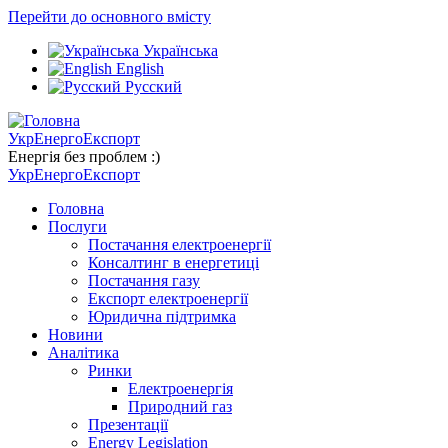
Перейти до основного вмісту
Українська
English
Русский
УкрЕнергоЕкспорт
Енергія без проблем :)
УкрЕнергоЕкспорт
Головна
Послуги
Постачання електроенергії
Консалтинг в енергетиці
Постачання газу
Експорт електроенергії
Юридична підтримка
Новини
Аналітика
Ринки
Електроенергія
Природний газ
Презентації
Energy Legislation