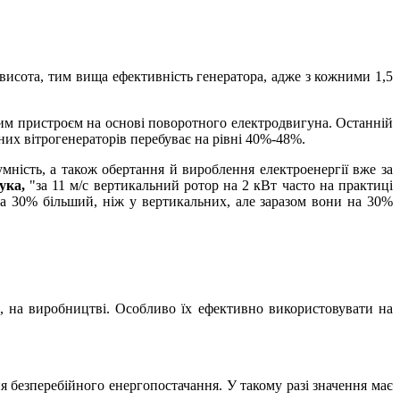
 висота, тим вища ефективність генератора, адже з кожними 1,5
ним пристроєм на основі поворотного електродвигуна. Останній
них вітрогенераторів перебуває на рівні 40%-48%.
мність, а також обертання й вироблення електроенергії вже за
ука,
"за 11 м/с вертикальний ротор на 2 кВт часто на практиці
на 30% більший, ніж у вертикальних, але заразом вони на 30%
х, на виробництві. Особливо їх ефективно використовувати на
я безперебійного енергопостачання. У такому разі значення має