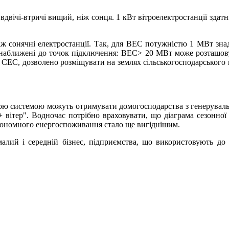
двічі-втричі вищий, ніж сонця. 1 кВт вітроелектростанції здатн
 сонячні електростанції. Так, для ВЕС потужністю 1 МВт знадо
наближені до точок підключення: ВЕС> 20 МВт може розташовува
від СЕС, дозволено розміщувати на землях сільськогосподарського
ною системою можуть отримувати домогосподарства з генерувальн
+ вітер". Водночас потрібно враховувати, що діаграма сезонної
втономного енергоспоживання стало ще вигіднішим.
 малий і середній бізнес, підприємства, що використовують д