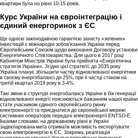
квартири була на рівні 10-15 років.
Курс України на євроінтеграцію і
єдиний енергоринок з ЄС
Ще однією законодавчою гарантією захисту «зелених»
інвестицій є міжнародні зобов'язання України перед
Європейським Союзом щодо виконання Договору установи
Енергетичного Співтовариства. Для цього в 2017 році
Кабінетом Міністрів України була прийнята «Енергетична
стратегія України». Згідно цієї стратегії, до 2035 року
Україна планує збільшити частку відновлюваної енергетики
в своєму енергобалансі до 25%, при її частці станом на
третій квартал 2019 року в 3-4%.
Такі зміни в структурі енергобалансу України в бік генерації
відновлюваної енергії пояснюються бажанням нашої країни
стати учасником єдиного європейського ринку
електроенергії та приєднатися до європейської мережі
системних операторів передачі електроенергії ENTSO-E.
Іншими словами, на державному рівні в Україні
задекларована мета отримати можливість експортувати
свою електроенергію в ЄС. Зокрема, реалізація
енергетичної стратегії України передбачає потужність