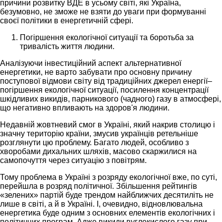
причини розвитку ВДЕ в усьому світі, які Україна,
безумовно, не зможе не взяти до уваги при формуванні
своєї політики в енергетичній сфері.
Погіршення екологічної ситуації та боротьба за
тривалість життя людини.
Аналізуючи інвестиційний аспект альтернативної
енергетики, не варто забувати про основну причину
поступової відмови світу від традиційних джерел енергії–
погіршення екологічної ситуації, посилення концентрації
шкідливих викидів, парникового (чадного) газу в атмосфері,
що негативно впливають на здоров'я людини.
Недавній жовтневий смог в Україні, який накрив столицю і
значну територію країни, змусив українців ретельніше
розглянути цю проблему. Багато людей, особливо з
хворобами дихальних шляхів, масово скаржилися на
самопочуття через ситуацію з повітрям.
Тому проблема в Україні з розряду екологічної вже, по суті,
перейшла в розряд політичної. Збільшення рейтингів
«зелених» партій буде трендом найближчих десятиліть не
лише в світі, а й в Україні. І, очевидно, відновлювальна
енергетика буде одним з основних елементів екологічних і
політичних програм. Адже викиди вуглекислого газу при