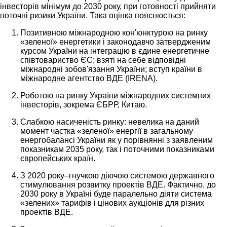
інвесторів мінімум до 2030 року, при готовності прийняти
поточні ризики України. Така оцінка пояснюється:
Позитивною міжнародною кон'юнктурою на ринку
«зеленої» енергетики і законодавчо затвердженим
курсом України на інтеграцію в єдине енергетичне
співтовариство ЄС; взяті на себе відповідні
міжнародні зобов'язання України; вступ країни в
міжнародне агентство ВДЕ (IRENA).
Роботою на ринку України міжнародних системних
інвесторів, зокрема ЄБРР, Китаю.
Слабкою насиченість ринку: невелика на даний
момент частка «зеленої» енергії в загальному
енергобалансі України як у порівнянні з заявленим
показникам 2035 року, так і поточними показниками
європейських країн.
З 2020 року–гнучкою діючою системою державного
стимулювання розвитку проектів ВДЕ. Фактично, до
2030 року в Україні буде паралельно діяти система
«зелених» тарифів і цінових аукціонів для різних
проектів ВДЕ.