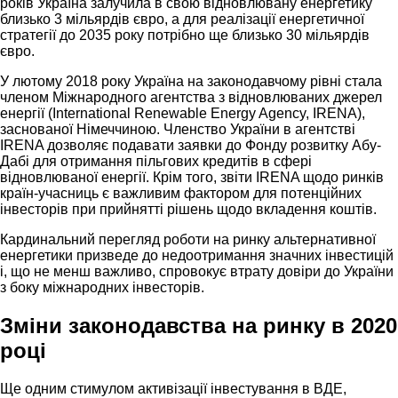
років Україна залучила в свою відновлювану енергетику
близько 3 мільярдів євро, а для реалізації енергетичної
стратегії до 2035 року потрібно ще близько 30 мільярдів
євро.
У лютому 2018 року Україна на законодавчому рівні стала
членом Міжнародного агентства з відновлюваних джерел
енергії (International Renewable Energy Agency, IRENA),
заснованої Німеччиною. Членство України в агентстві
IRENA дозволяє подавати заявки до Фонду розвитку Абу-
Дабі для отримання пільгових кредитів в сфері
відновлюваної енергії. Крім того, звіти IRENA щодо ринків
країн-учасниць є важливим фактором для потенційних
інвесторів при прийнятті рішень щодо вкладення коштів.
Кардинальний перегляд роботи на ринку альтернативної
енергетики призведе до недоотримання значних інвестицій
і, що не менш важливо, спровокує втрату довіри до України
з боку міжнародних інвесторів.
Зміни законодавства на ринку в 2020
році
Ще одним стимулом активізації інвестування в ВДЕ,