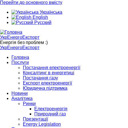
Перейти до основного вмісту
Українська
English
Русский
УкрЕнергоЕкспорт
Енергія без проблем :)
УкрЕнергоЕкспорт
Головна
Послуги
Постачання електроенергії
Консалтинг в енергетиці
Постачання газу
Експорт електроенергії
Юридична підтримка
Новини
Аналітика
Ринки
Електроенергія
Природний газ
Презентації
Energy Legislation