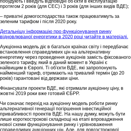
побудують і введуть відповідні об'єкти в експлуатацію
протягом 2 років (для СЕС) і 3 років (для інших видів ВДЕ);
– приватні домогосподарства також працюватимуть за
зеленим тарифом і після 2020 року.
Детальнішу інформацію про функціонування ринку
відновлюваної енергетики в 2020 році читайте в матеріалі.
Аукціонна модель діє в багатьох країнах світу і передбачає
встановлення справедливих цін на альтернативну
енергетику через проведення аукціонів замість фіксованого
зеленого тарифу, який в даний момент в Україні є
найвищим в Європі. Ті об'єкти ВДЕ, які запропонують
найменший тариф, отримають на тривалий термін (до 20
років) гарантовані від держави ціни.
Фінансувати проекти ВДЕ, які отримали аукціонну ціну, в
жовтні 2019 роки вже готовий ЄБРР.
Чи означає перехід на аукціонну модель роботи ринку
альтернативної генерації погіршення інвестиційної
привабливості проектів ВДЕ. На нашу думку, можуть бути
лише короткострокові складнощі на етапі впровадження
нової схеми функціонування ринку і урівноваження
справедливих аукціонних цін. Але, для довгострокової