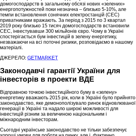
домогосподарств в загальному обсязі нових «зелених»
енергопотужностей поки незначна – близько 5-10%, але
темпи встановлення сонячних електростанцій (СЕС)
приватниками вражають. За період з 2015 по 3 квартал
2019 року близько 15 тисяч домогосподарств встановили
СЕС, інвестувавши 300 мільйонів євро. Чому в Україні
спостерігається бум інвестицій в зелену енергетику,
незважаючи на всі поточні ризики, розповідаємо в нашому
матеріалі.
ДЖЕРЕЛО:
GETMARKET
Законодавчі гарантії України для
інвесторів в проекти ВДЕ
Відправною точкою інвестиційного буму в «зелену»
енергетику вважають 2015 рік, коли в Україні було прийнято
законодавство, яке демонополізувало ринок відновлюваної
генерації в Україні та надало широкі можливості для
інвестицій різним за величиною національним і
міжнародним інвесторам.
Сьогодні українське законодавство не тільки забезпечує
хороші умови для роботи на ринку, але і, фактично,