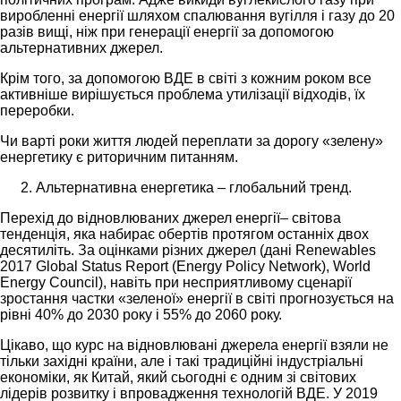
виробленні енергії шляхом спалювання вугілля і газу до 20
разів вищі, ніж при генерації енергії за допомогою
альтернативних джерел.
Крім того, за допомогою ВДЕ в світі з кожним роком все
активніше вирішується проблема утилізації відходів, їх
переробки.
Чи варті роки життя людей переплати за дорогу «зелену»
енергетику є риторичним питанням.
Альтернативна енергетика – глобальний тренд.
Перехід до відновлюваних джерел енергії– світова
тенденція, яка набирає обертів протягом останніх двох
десятиліть. За оцінками різних джерел (дані Renewables
2017 Global Status Report (Energy Policy Network), World
Energy Council), навіть при несприятливому сценарії
зростання частки «зеленої» енергії в світі прогнозується на
рівні 40% до 2030 року і 55% до 2060 року.
Цікаво, що курс на відновлювані джерела енергії взяли не
тільки західні країни, але і такі традиційні індустріальні
економіки, як Китай, який сьогодні є одним зі світових
лідерів розвитку і впровадження технологій ВДЕ. У 2019