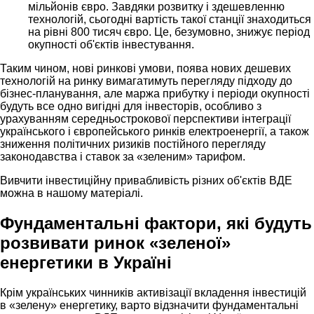
мільйонів євро. Завдяки розвитку і здешевленню
технологій, сьогодні вартість такої станції знаходиться
на рівні 800 тисяч євро. Це, безумовно, знижує період
окупності об'єктів інвестування.
Таким чином, нові ринкові умови, поява нових дешевих
технологій на ринку вимагатимуть перегляду підходу до
бізнес-планування, але маржа прибутку і періоди окупності
будуть все одно вигідні для інвесторів, особливо з
урахуванням середньострокової перспективи інтеграції
українського і європейського ринків електроенергії, а також
зниження політичних ризиків постійного перегляду
законодавства і ставок за «зеленим» тарифом.
Вивчити інвестиційну привабливість різних об'єктів ВДЕ
можна в нашому матеріалі.
Фундаментальні фактори, які будуть
розвивати ринок «зеленої»
енергетики в Україні
Крім українських чинників активізації вкладення інвестицій
в «зелену» енергетику, варто відзначити фундаментальні