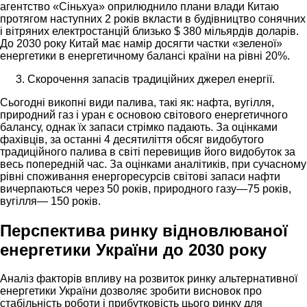
агентство «Сіньхуа» оприлюднило плани влади Китаю
протягом наступних 2 років вкласти в будівництво сонячних
і вітряних електростанцій близько $ 380 мільярдів доларів.
До 2030 року Китай має намір досягти частки «зеленої»
енергетики в енергетичному балансі країни на рівні 20%.
Скорочення запасів традиційних джерел енергії.
Сьогодні викопні види палива, такі як: нафта, вугілля,
природний газ і уран є основою світового енергетичного
балансу, однак їх запаси стрімко падають. За оцінками
фахівців, за останні 4 десятиліття обсяг видобутого
традиційного палива в світі перевищив його видобуток за
весь попередній час. За оцінками аналітиків, при сучасному
рівні споживання енергоресурсів світові запаси нафти
вичерпаються через 50 років, природного газу—75 років,
вугілля— 150 років.
Перспектива ринку відновлюваної
енергетики України до 2030 року
Аналіз факторів впливу на розвиток ринку альтернативної
енергетики України дозволяє зробити висновок про
стабільність роботи і прибутковість цього ринку для