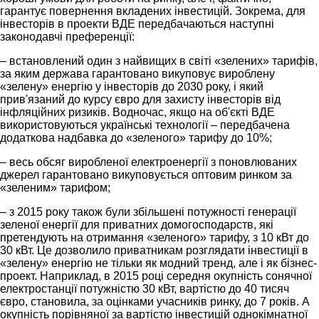
гарантує повернення вкладених інвестицій. Зокрема, для
інвесторів в проекти ВДЕ передбачаються наступні
законодавчі преференції:
– встановлений один з найвищих в світі «зелених» тарифів,
за яким держава гарантовано викуповує вироблену
«зелену» енергію у інвесторів до 2030 року, і який
прив'язаний до курсу євро для захисту інвесторів від
інфляційних ризиків. Водночас, якщо на об'єкті ВДЕ
використовуються українські технології – передбачена
додаткова надбавка до «зеленого» тарифу до 10%;
– весь обсяг виробленої електроенергії з поновлюваних
джерел гарантовано викуповується оптовим ринком за
«зеленим» тарифом;
– з 2015 року також були збільшені потужності генерації
зеленої енергії для приватних домогосподарств, які
претендують на отримання «зеленого» тарифу, з 10 кВт до
30 кВт. Це дозволило приватникам розглядати інвестиції в
«зелену» енергію не тільки як модний тренд, але і як бізнес-
проект. Наприклад, в 2015 році середня окупність сонячної
електростанції потужністю 30 кВт, вартістю до 40 тисяч
євро, становила, за оцінками учасників ринку, до 7 років. А
окупність порівняної за вартістю інвестицій однокімнатної