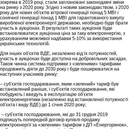
зокрема в 2019 році, стали заплановані законодавчі зміни
на ринку з 2020 року. Згідно з новим законодавством, з 2020
року для нових об'єктів вітрової генерації понад 5 МВт і
сонячної генерації понад 1 МВт для гарантованого викупу
виробленої електроенергії державою, необхідно буде брати
участь в аукціонах. В результаті таких аукціонів буде
встановлюватися аукціонна ціна за таку електроенергію, з
урахуванням можливої ​​надбавки 5-10% за використання
українських технологій.
Для інших об'єктів ВДЕ, незалежно від їх потужностей,
участь в аукціонах буде доступна на добровільних засадах.
Також чинна система підтримки з «зеленими» тарифами
продовжить діяти до 2030 року і буде поширюватися на
наступних учасників ринку:
– суб'єктів господарювання, яким «зелений» тариф був
встановлений раніше, і суб'єктів господарювання, які
побудують і введуть в експлуатацію об'єкти
електроенергетики (незалежно від встановленої потужності
об'єкта і виду ВДЕ) до 1 січня 2020 року;
– суб'єктів господарювання, які до 31 грудня 2019
підпишуть попередній договір купівлі-продажу
електроенергії за «зеленим» тарифом з ДП «Енергоринок»,