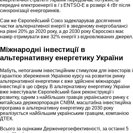
передачі електроенергії в / з ENTSO-E в розмірі 4 гВт після
синхронізації енергоринків.
Сам же Європейський Союз задекларував досягнення
частки альтернативної енергії в зведеному енергобалансі
на рівні 20% до 2020 року, а до 2030 року Євросоюз має
намір отримувати вже 32% енергії з відновлюваних джерел.
Міжнародні інвестиції в
альтернативну енергетику України
Мабуть, непоганим інвестиційним стимулом для інвесторів і
гарантією збереження Україною курсу на розвиток ринку
альтернативної енергетики є вже здійснені міжнародні
інвестиції в цю сферу. В альтернативну енергетику України
вже інвестували Європейський банк реконструкції і
розвитку, одним з найбільших гравців українського ринку є
китайська держкорпорація CNBM, масштабна інвестиційна
програма в альтернативну енергетику до 2030 року
реалізується найбільшим українським гравцем, компанією
ДТЕК.
Всього за оцінками Держенергоефективності, за останні 5