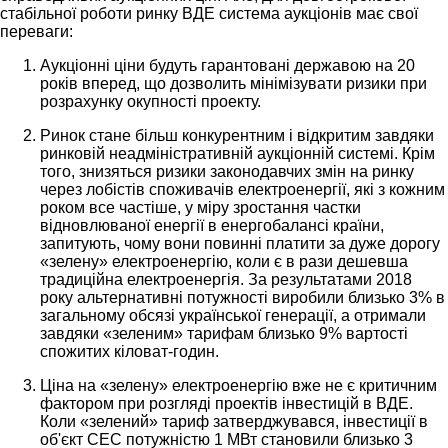
стабільної роботи ринку ВДЕ система аукціонів має свої
переваги:
Аукціонні ціни будуть гарантовані державою на 20
років вперед, що дозволить мінімізувати ризики при
розрахунку окупності проекту.
Ринок стане більш конкурентним і відкритим завдяки
ринковій неадміністративній аукціонній системі. Крім
того, знизяться ризики законодавчих змін на ринку
через лобістів споживачів електроенергії, які з кожним
роком все частіше, у міру зростання частки
відновлюваної енергії в енергобалансі країни,
запитують, чому вони повинні платити за дуже дорогу
«зелену» електроенергію, коли є в рази дешевша
традиційна електроенергія. За результатами 2018
року альтернативні потужності виробили близько 3% в
загальному обсязі української генерації, а отримали
завдяки «зеленим» тарифам близько 9% вартості
спожитих кіловат-годин.
Ціна на «зелену» електроенергію вже не є критичним
фактором при розгляді проектів інвестицій в ВДЕ.
Коли «зелений» тариф затверджувався, інвестиції в
об'єкт СЕС потужністю 1 МВт становили близько 3