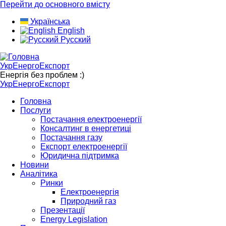
Перейти до основного вмісту
Українська
English
Русский
УкрЕнергоЕкспорт
Енергія без проблем :)
УкрЕнергоЕкспорт
Головна
Послуги
Постачання електроенергії
Консалтинг в енергетиці
Постачання газу
Експорт електроенергії
Юридична підтримка
Новини
Аналітика
Ринки
Електроенергія
Природний газ
Презентації
Energy Legislation