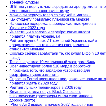
военной службы
ВПЛ могут вернуть часть средств за аренду жилья: кто
имеет право на налоговую скидку
Можно ли вернуть товар со скидкой в ​​магазин
Как студенту правильно планировать бюджет
На сколько подорожала аренда частных домов в
Украине с 2022 года
Инвестиции в золото и серебро: какие налоги
придется платить украинцам
Рейтинг крупнейших ИТ-компаний Украины: найм
продолжается, но технических специалистов
становится меньше
Сколько сейчас заработали те, кто купил Bitcoin 10 лет
назад
Tesla выпустила 10-миллионный электромобиль
Uber инвестирует более $10 млрд в роботокси
4 признака того, что зарядное устройство для
смартфона нужно заменить
Спрос на Ferrari превышает предложение: новые авто
придется ждать к 2028 году
Рейтинг лучших телевизоров в 2026 году
Smart выпустила новую Black Collection:
электрические кроссоверы стали спортивнее и
дороже (фото)
iPhone Air 2 выйдет в начале 2027 года с пятью