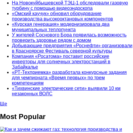
На Новокуйбышевской ТЭЦ-1 обследовали газовую
турбину с помощью видеоэндоскопа
«Омский каучук» обновил оборудование
производства высокооктановых компонентов
«Курская генерация» модернизировала два
муниципальных теплопункта
У жителей Соснового Бора появилась возможность
проверить здоровье рядом с домом
Добывающие предприятия «Роснефти» организовали
в Красноярске Фестиваль северной культуры
Компания «Росатома» поставит российские
инверторы для солнечных электростанций в
Забайкалье
«РТ-Техприемка» разработала конкурсные задания
для чемпионата «Время первых» по трем
компетенциям
«Тихвинские электрические сети» выявили 10 км
незаконных ВОЛС
Ще
Most Popular