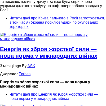
та посилює паливну кризу, яка вже була спричинена
ударами далекого радіусу по нафтопереробних заводах у
Росії.
Читати далі
про Криза пального в Росії загострюється,
в той час як Україна посилює удари по окупованих
територіях.
Енергія як зброя жорсткої сили —
нова норма у міжнародних війнах
3 місяці ago
By
ASK
Джерело:
Forbes
Енергія як зброя жорсткої сили — нова норма у
міжнародних війнах
Читати далі
про Енергія як зброя жорсткої сили —
нова норма у міжнародних війнах