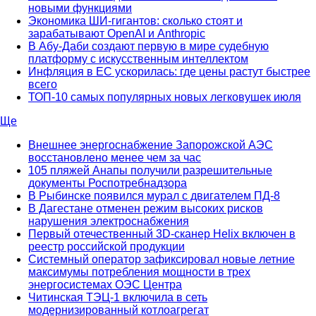
новыми функциями
Экономика ШИ-гигантов: сколько стоят и
зарабатывают OpenAI и Anthropic
В Абу-Даби создают первую в мире судебную
платформу с искусственным интеллектом
Инфляция в ЕС ускорилась: где цены растут быстрее
всего
ТОП-10 самых популярных новых легковушек июля
Ще
Внешнее энергоснабжение Запорожской АЭС
восстановлено менее чем за час
105 пляжей Анапы получили разрешительные
документы Роспотребнадзора
В Рыбинске появился мурал с двигателем ПД-8
В Дагестане отменен режим высоких рисков
нарушения электроснабжения
Первый отечественный 3D-сканер Helix включен в
реестр российской продукции
Системный оператор зафиксировал новые летние
максимумы потребления мощности в трех
энергосистемах ОЭС Центра
Читинская ТЭЦ-1 включила в сеть
модернизированный котлоагрегат