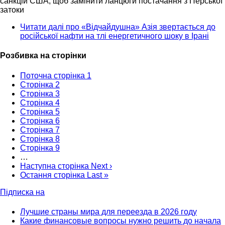
санкцій США, щоб замінити ланцюги постачання з Перської
затоки
Читати далі
про «Відчайдушна» Азія звертається до
російської нафти на тлі енергетичного шоку в Ірані
Розбивка на сторінки
Поточна сторінка
1
Сторінка
2
Сторінка
3
Сторінка
4
Сторінка
5
Сторінка
6
Сторінка
7
Сторінка
8
Сторінка
9
…
Наступна сторінка
Next ›
Остання сторінка
Last »
Підписка на
Лучшие страны мира для переезда в 2026 году
Какие финансовые вопросы нужно решить до начала