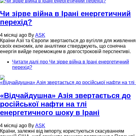
Чи зірве війна в Ірані енергетичний
перехід?
4 місяці ago
By
ASK
Країни Азії та Європи звертаються до вугілля для живлення
своїх економік, але аналітики стверджують, що сонячна
енергія вийде переможцем в довгостроковій перспективі.
Читати далі
про Чи зірве війна в Ірані енергетичний
перехід?
«Відчайдушна» Азія звертається до
російської нафти на тлі
енергетичного шоку в Ірані
4 місяці ago
By
ASK
Країни, залежні від імпорту, користуються скасуванням