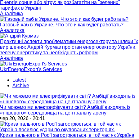
Енергія сонця або вітру: як розбагатіти на "зелених"
тарифах в Україні
Аналітика
Газовый хаб в Украине. Что это и как будет работать?
Аналитика
Практичні аспекти проблематики енергосектору та шляхи їх
вирішення: Андрій Курмаз про стан енергосектору України,
зелену енергетику та необхідність реформ
Аналітика
UkrEnergoExport's Services
Latest
Archive
Чи можемо ми електрифікувати світ? Амбіції виходять із
«нішевого» середовища на центральну арену
чер 20, 2026 - 20:41
Криза пального в Росії загострюється, в той час як Україна