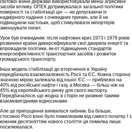
світової війни держави використовували менш агресивні
засоби впливу. ОПЕК дотримувалася загальної політики
помірності та стабілізації цін — не допускаючи їх
надмірного падіння з очевидних причин, але й не
підвищуючи настільки, щоб стимулювати імпортерів
зменшувати попит.
Урок був очевидним: після нафтових криз 1973 і 1979 років
розвинені країни диверсифікували свої джерела енергії та
впровадили політики, як-от підвищення стандартів
енергоефективності транспортних засобів і розвиток
громадського транспорту.
Інша модель стабілізації до вторгнення в Україну
передбачала взаємозалежність Росії та ЄС. Кожна сторона
значною мірою залежала від іншої: ЄС — приблизно на
40% від російської нафти і газу, а Москва — більш ніж на
45% від європейського ринку для свого експорту.
Передбачалося, що жодна зі сторін не ризикне такими
взаємовигідними відносинами.
Але це припущення виявилося хибним. Ба більше,
стосовно Росії воно було помилковим від самого початку. І з
кожним десятиліттям нового століття ця помилка лише
посилювалася.