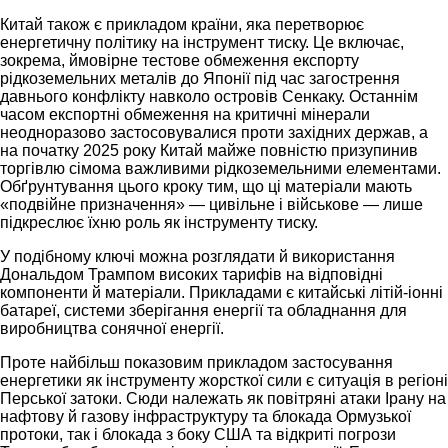
Китай також є прикладом країни, яка перетворює
енергетичну політику на інструмент тиску. Це включає,
зокрема, ймовірне тестове обмеження експорту
рідкоземельних металів до Японії під час загострення
давнього конфлікту навколо островів Сенкаку. Останнім
часом експортні обмеження на критичні мінерали
неодноразово застосовувалися проти західних держав, а
на початку 2025 року Китай майже повністю призупинив
торгівлю сімома важливими рідкоземельними елементами.
Обґрунтування цього кроку тим, що ці матеріали мають
«подвійне призначення» — цивільне і військове — лише
підкреслює їхню роль як інструменту тиску.
У подібному ключі можна розглядати й використання
Дональдом Трампом високих тарифів на відповідні
компоненти й матеріали. Прикладами є китайські літій-іонні
батареї, системи зберігання енергії та обладнання для
виробництва сонячної енергії.
Проте найбільш показовим прикладом застосування
енергетики як інструменту жорсткої сили є ситуація в регіоні
Перської затоки. Сюди належать як повітряні атаки Ірану на
нафтову й газову інфраструктуру та блокада Ормузької
протоки, так і блокада з боку США та відкриті погрози