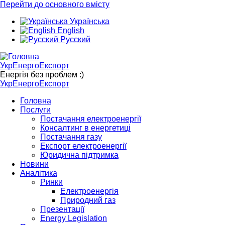
Перейти до основного вмісту
Українська
English
Русский
УкрЕнергоЕкспорт
Енергія без проблем :)
УкрЕнергоЕкспорт
Головна
Послуги
Постачання електроенергії
Консалтинг в енергетиці
Постачання газу
Експорт електроенергії
Юридична підтримка
Новини
Аналітика
Ринки
Електроенергія
Природний газ
Презентації
Energy Legislation