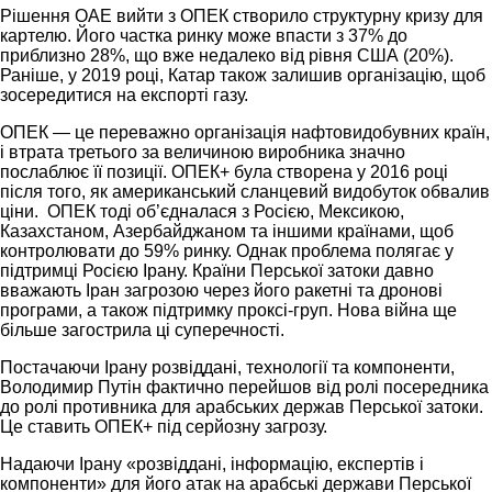
Рішення ОАЕ вийти з ОПЕК створило структурну кризу для
картелю. Його частка ринку може впасти з 37% до
приблизно 28%, що вже недалеко від рівня США (20%).
Раніше, у 2019 році, Катар також залишив організацію, щоб
зосередитися на експорті газу.
ОПЕК — це переважно організація нафтовидобувних країн,
і втрата третього за величиною виробника значно
послаблює її позиції. ОПЕК+ була створена у 2016 році
після того, як американський сланцевий видобуток обвалив
ціни. ОПЕК тоді об’єдналася з Росією, Мексикою,
Казахстаном, Азербайджаном та іншими країнами, щоб
контролювати до 59% ринку. Однак проблема полягає у
підтримці Росією Ірану. Країни Перської затоки давно
вважають Іран загрозою через його ракетні та дронові
програми, а також підтримку проксі-груп. Нова війна ще
більше загострила ці суперечності.
Постачаючи Ірану розвіддані, технології та компоненти,
Володимир Путін фактично перейшов від ролі посередника
до ролі противника для арабських держав Перської затоки.
Це ставить ОПЕК+ під серйозну загрозу.
Надаючи Ірану «розвіддані, інформацію, експертів і
компоненти» для його атак на арабські держави Перської