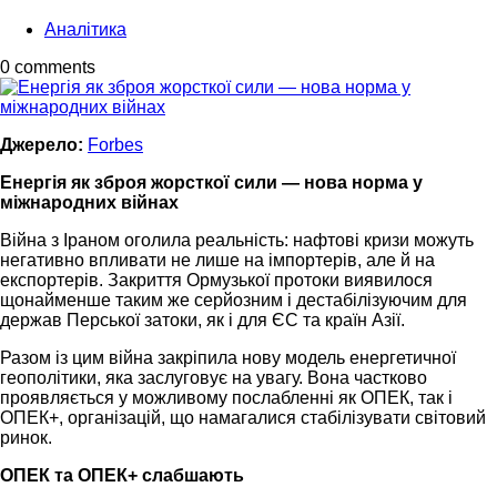
Аналітика
0 comments
Джерело:
Forbes
Енергія як зброя жорсткої сили — нова норма у
міжнародних війнах
Війна з Іраном оголила реальність: нафтові кризи можуть
негативно впливати не лише на імпортерів, але й на
експортерів. Закриття Ормузької протоки виявилося
щонайменше таким же серйозним і дестабілізуючим для
держав Перської затоки, як і для ЄС та країн Азії.
Разом із цим війна закріпила нову модель енергетичної
геополітики, яка заслуговує на увагу. Вона частково
проявляється у можливому послабленні як ОПЕК, так і
ОПЕК+, організацій, що намагалися стабілізувати світовий
ринок.
ОПЕК та ОПЕК+ слабшають