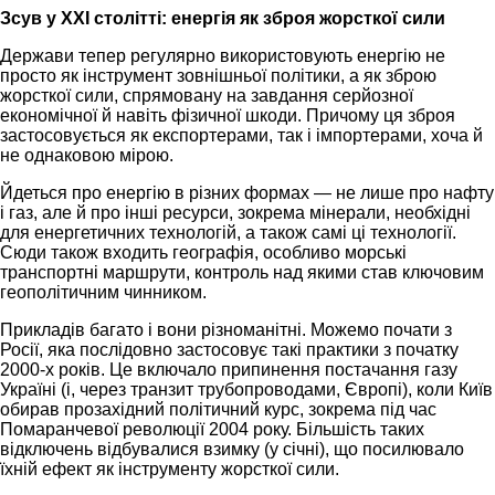
Зсув у XXI столітті: енергія як зброя жорсткої сили
Держави тепер регулярно використовують енергію не
просто як інструмент зовнішньої політики, а як зброю
жорсткої сили, спрямовану на завдання серйозної
економічної й навіть фізичної шкоди. Причому ця зброя
застосовується як експортерами, так і імпортерами, хоча й
не однаковою мірою.
Йдеться про енергію в різних формах — не лише про нафту
і газ, але й про інші ресурси, зокрема мінерали, необхідні
для енергетичних технологій, а також самі ці технології.
Сюди також входить географія, особливо морські
транспортні маршрути, контроль над якими став ключовим
геополітичним чинником.
Прикладів багато і вони різноманітні. Можемо почати з
Росії, яка послідовно застосовує такі практики з початку
2000-х років. Це включало припинення постачання газу
Україні (і, через транзит трубопроводами, Європі), коли Київ
обирав прозахідний політичний курс, зокрема під час
Помаранчевої революції 2004 року. Більшість таких
відключень відбувалися взимку (у січні), що посилювало
їхній ефект як інструменту жорсткої сили.