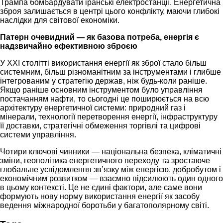
Трампа бомбардувати іранські електростанції. Енергетична
зброя залишається в центрі цього конфлікту, маючи глибокі
наслідки для світової економіки.
Патерн очевидний — як базова потреба, енергія є
надзвичайно ефективною зброєю
У XXI столітті використання енергії як зброї стало більш
системним, більш різноманітним за інструментами і глибше
інтегрованим у стратегію держав, ніж будь-коли раніше.
Якщо раніше основним інструментом було управління
постачанням нафти, то сьогодні це поширюється на всю
архітектуру енергетичної системи: природний газ і
мінерали, технології перетворення енергії, інфраструктуру
її доставки, стратегічні обмеження торгівлі та цифрові
системи управління.
Чотири ключові чинники — національна безпека, кліматичні
зміни, геополітика енергетичного переходу та зростаюче
глобальне усвідомлення зв’язку між енергією, добробутом і
економічним розвитком — взаємно підсилюють один одного
в цьому контексті. Це не єдині фактори, але саме вони
формують нову норму використання енергії як засобу
ведення міжнародної боротьби у багатополярному світі.