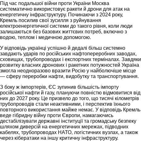
Під час подальшої війни проти України Москва
систематично використовує ракети й дрони для атак на
енергетичну інфраструктуру. Починаючи з 2024 року,
Кремль посилив свої зусилля з руйнування
електроенергетичної системи до такого рівня, коли люди
залишаються без базових життєвих потреб, включно з
водою, теплом і медичною допомогою.
У відповідь українці успішно й дедалі більш системно
завдають ударів по російських нафтопереробних заводах,
сховищах, трубопроводах і експортних терміналах. Завдяки
розвитку власних дронових і ракетних потужностей Україна
змогла неодноразово вразити Росію у найболючіше місце
— сферу переробки нафти, видобутку та транспортування.
З боку ж імпортерів, ЄС зупинив більшість імпорту
російської нафти й газу, плануючи повністю відмовитися від
них до 2027 року. Це призвело до того, що тисячі кілометрів
трубопроводів стали неактивними, і перспектив їхнього
повторного використання майже немає. У відповідь Кремль
веде гібридну війну проти Європи, намагаючись
дестабілізувати державні інституції та громадську безпеку
шляхом диверсій на енергетичних мережах, підводних
кабелях, трубопроводах НАТО, логістичних вузлах, а також
через кібератаки на іншу критичну інфраструктуру.