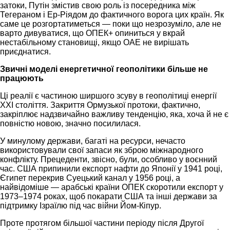
затоки, Путін змістив свою роль із посередника між
Тегераном і Ер-Ріядом до фактичного ворога цих країн. Як
саме це розгортатиметься — поки що незрозуміло, але не
варто дивуватися, що ОПЕК+ опиниться у вкрай
нестабільному становищі, якщо ОАЕ не вирішать
приєднатися.
Звичні моделі енергетичної геополітики більше не
працюють
Ці реалії є частиною ширшого зсуву в геополітиці енергії
XXI століття. Закриття Ормузької протоки, фактично,
закріплює надзвичайно важливу тенденцію, яка, хоча й не є
повністю новою, значно посилилася.
У минулому держави, багаті на ресурси, нечасто
використовували свої запаси як зброю міжнародного
конфлікту. Прецеденти, звісно, були, особливо у воєнний
час. США припинили експорт нафти до Японії у 1941 році,
Єгипет перекрив Суецький канал у 1956 році, а
найвідоміше — арабські країни ОПЕК скоротили експорт у
1973–1974 роках, щоб покарати США та інші держави за
підтримку Ізраїлю під час війни Йом-Кіпур.
Проте протягом більшої частини періоду після Другої