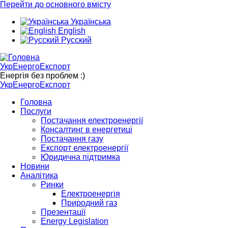
Перейти до основного вмісту
Українська
English
Русский
УкрЕнергоЕкспорт
Енергія без проблем :)
УкрЕнергоЕкспорт
Головна
Послуги
Постачання електроенергії
Консалтинг в енергетиці
Постачання газу
Експорт електроенергії
Юридична підтримка
Новини
Аналітика
Ринки
Електроенергія
Природний газ
Презентації
Energy Legislation