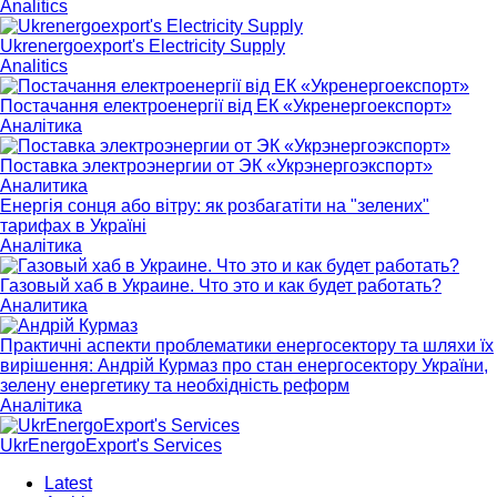
Analitics
Ukrenergoexport's Electricity Supply
Analitics
Постачання електроенергії від ЕК «Укренергоекспорт»
Аналітика
Поставка электроэнергии от ЭК «Укрэнергоэкспорт»
Аналитика
Енергія сонця або вітру: як розбагатіти на "зелених"
тарифах в Україні
Аналітика
Газовый хаб в Украине. Что это и как будет работать?
Аналитика
Практичні аспекти проблематики енергосектору та шляхи їх
вирішення: Андрій Курмаз про стан енергосектору України,
зелену енергетику та необхідність реформ
Аналітика
UkrEnergoExport's Services
Latest