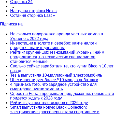
Сторінка
24
…
Наступна сторінка
Next ›
Остання сторінка
Last »
Підписка на
На сколько подорожала аренда частных домов в
Украине с 2022 года
Инвестиции в золото и серебро: какие налоги
придется платить украинцам
Рейтинг крупнейших ИТ-компаний Украины: найм
продолжается, но технических специалистов
становится меньше
Сколько сейчас заработали те, кто купил Bitcoin 10 лет
назад
Tesla выпустила 10-миллионный электромобиль
Uber инвестирует более $10 млрд в роботокси
4 признака того, что зарядное устройство для
смартфона нужно заменить
Спрос на Ferrari превышает предложение: новые авто
придется ждать к 2028 году
Рейтинг лучших телевизоров в 2026 году
Smart выпустила новую Black Collection:
электрические кроссоверы стали спортивнее и