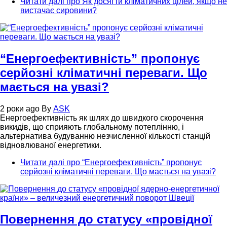
Читати далі
про Як досягти кліматичних цілей, якщо не
вистачає сировини?
“Енергоефективність” пропонує
серйозні кліматичні переваги. Що
мається на увазі?
2 роки ago
By
ASK
Енергоефективність як шлях до швидкого скорочення
викидів, що сприяють глобальному потеплінню, і
альтернатива будуванню незчисленної кількості станцій
відновлюваної енергетики.
Читати далі
про “Енергоефективність” пропонує
серйозні кліматичні переваги. Що мається на увазі?
Повернення до статусу «провідної