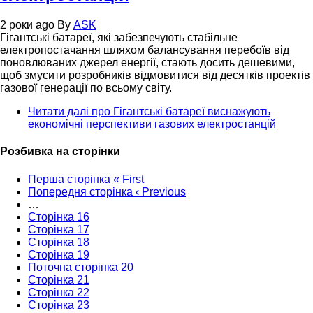
2 роки ago
By
ASK
Гігантські батареї, які забезпечують стабільне
електропостачання шляхом балансування перебоїв від
поновлюваних джерел енергії, стають досить дешевими,
щоб змусити розробників відмовитися від десятків проектів
газової генерації по всьому світу.
Читати далі
про Гігантські батареї виснажують
економічні перспективи газових електростанцій
Розбивка на сторінки
Перша сторінка
« First
Попередня сторінка
‹ Previous
…
Сторінка
16
Сторінка
17
Сторінка
18
Сторінка
19
Поточна сторінка
20
Сторінка
21
Сторінка
22
Сторінка
23