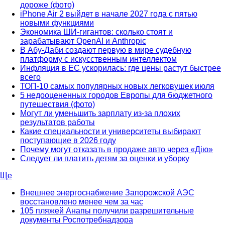
дороже (фото)
iPhone Air 2 выйдет в начале 2027 года с пятью
новыми функциями
Экономика ШИ-гигантов: сколько стоят и
зарабатывают OpenAI и Anthropic
В Абу-Даби создают первую в мире судебную
платформу с искусственным интеллектом
Инфляция в ЕС ускорилась: где цены растут быстрее
всего
ТОП-10 самых популярных новых легковушек июля
5 недооцененных городов Европы для бюджетного
путешествия (фото)
Могут ли уменьшить зарплату из-за плохих
результатов работы
Какие специальности и университеты выбирают
поступающие в 2026 году
Почему могут отказать в продаже авто через «Дію»
Следует ли платить детям за оценки и уборку
Ще
Внешнее энергоснабжение Запорожской АЭС
восстановлено менее чем за час
105 пляжей Анапы получили разрешительные
документы Роспотребнадзора