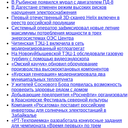
В Рыбинске появился мурал с двигателем ПД-8
В Дагестане отменен режим высоких рисков
нарушения электроснабжения
Первый отечественный 3D-сканер Helix включен в
реестр российской продукции
Системный оператор зафиксировал новые летние
максимумы потребления мощности в трех
энергосистемах ОЭС Центра
Читинская ТЭЦ-1 включила в сеть
модернизированный котлоагрегат
На Новокуйбышевской ТЭЦ-1 обследовали газовую
турбину с помощью видеоэндоскопа
«Омский каучук» обновил оборудование
производства высокооктановых компонентов
«Курская генерация» модернизировала два
муниципальных теплопункта
У жителей Соснового Бора появилась возможность
проверить здоровье рядом с домом
Добывающие предприятия «Роснефти» организовали
в Красноярске Фестиваль северной культуры
Компания «Росатома» поставит российские
инверторы для солнечных электростанций в
Забайкалье
«РТ-Техприемка» разработала конкурсные задания
для чемпионата «Время первых» по трем