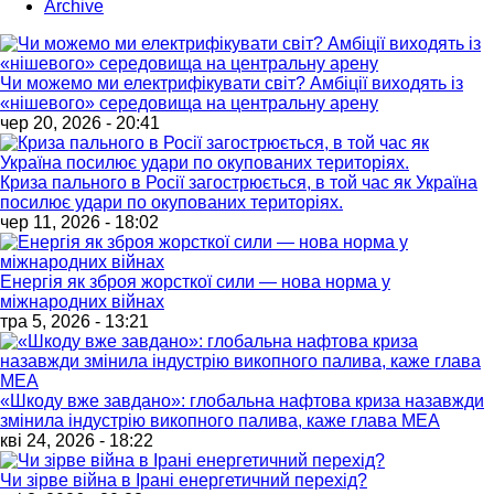
Archive
Чи можемо ми електрифікувати світ? Амбіції виходять із
«нішевого» середовища на центральну арену
чер 20, 2026 - 20:41
Криза пального в Росії загострюється, в той час як Україна
посилює удари по окупованих територіях.
чер 11, 2026 - 18:02
Енергія як зброя жорсткої сили — нова норма у
міжнародних війнах
тра 5, 2026 - 13:21
«Шкоду вже завдано»: глобальна нафтова криза назавжди
змінила індустрію викопного палива, каже глава МЕА
кві 24, 2026 - 18:22
Чи зірве війна в Ірані енергетичний перехід?