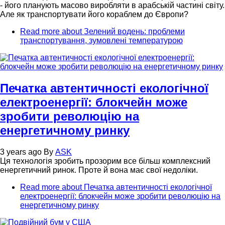
- його планують масово виробляти в арабській частині світу.
Але як транспортувати його кораблем до Європи?
Read more
about Зелений водень: проблеми
транспортування, зумовлені температурою
Печатка автентичності екологічної
електроенергії: блокчейн може
зробити революцію на
енергетичному ринку
3 years ago
By
ASK
Ця технологія зробить прозорим все більш комплексний
енергетичний ринок. Проте й вона має свої недоліки.
Read more
about Печатка автентичності екологічної
електроенергії: блокчейн може зробити революцію на
енергетичному ринку