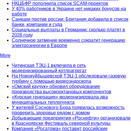
НКЦБФР пополнила список SCAM-проектов
У 40% работников в Украине нет никаких бонусов на
работе
Санкции против россии: Британия добавила в список
банки, компании и суда
Социальные выплаты в Германии: сколько платят в
2026 году
Солнечное затмение временно сократит генерацию
электроэнергии в Европе
More
Читинская ТЭЦ-1 включила в сеть
модернизированный котлоагрегат
На Новокуйбышевской ТЭЦ-1 обследовали газовую
турбину с помощью видеоэндоскопа
«Омский каучук» обновил оборудование
производства высокооктановых компонентов
«Курская генерация» модернизировала два
муниципальных теплопункта
У жителей Соснового Бора появилась возможность
проверить здоровье рядом с домом
Добывающие предприятия «Роснефти» организовали
в Красноярске Фестиваль северной культуры
Компания «Росатома» поставит российские