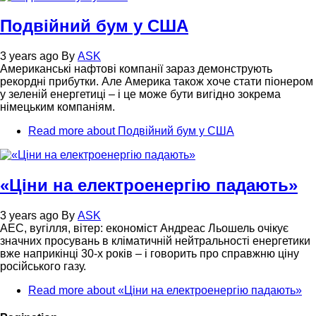
Подвійний бум у США
3 years ago
By
ASK
Американські нафтові компанії зараз демонструють
рекордні прибутки. Але Америка також хоче стати піонером
у зеленій енергетиці – і це може бути вигідно зокрема
німецьким компаніям.
Read more
about Подвійний бум у США
«Ціни на електроенергію падають»
3 years ago
By
ASK
АЕС, вугілля, вітер: економіст Андреас Льошель очікує
значних просувань в кліматичній нейтральності енергетики
вже наприкінці 30-х років – і говорить про справжню ціну
російського газу.
Read more
about «Ціни на електроенергію падають»