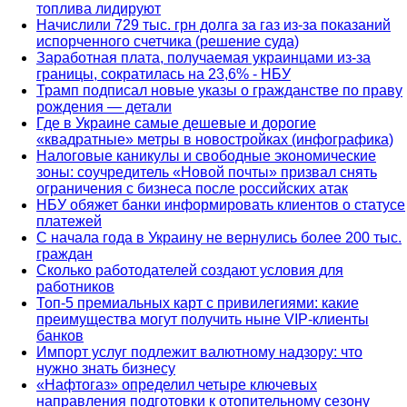
топлива лидируют
Начислили 729 тыс. грн долга за газ из-за показаний
испорченного счетчика (решение суда)
Заработная плата, получаемая украинцами из-за
границы, сократилась на 23,6% - НБУ
Трамп подписал новые указы о гражданстве по праву
рождения — детали
Где в Украине самые дешевые и дорогие
«квадратные» метры в новостройках (инфографика)
Налоговые каникулы и свободные экономические
зоны: соучредитель «Новой почты» призвал снять
ограничения с бизнеса после российских атак
НБУ обяжет банки информировать клиентов о статусе
платежей
С начала года в Украину не вернулись более 200 тыс.
граждан
Сколько работодателей создают условия для
работников
Топ-5 премиальных карт с привилегиями: какие
преимущества могут получить ныне VIP-клиенты
банков
Импорт услуг подлежит валютному надзору: что
нужно знать бизнесу
«Нафтогаз» определил четыре ключевых
направления подготовки к отопительному сезону