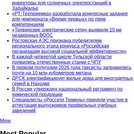
инверторы для солнечных электростанций в
Забайкалье
«РТ-Техприемка» разработала конкурсные задания
для чемпионата «Время первых» по трем
компетенциям
«Тихвинские электрические сети» выявили 10 км
незаконных ВОЛС
Ростовская АЭС признана победителем
регионального этапа конкурса «Российская
организация высокой социальной эффективности»
В каждой четвертой школе Тульской области
появились отечественные станки с ЧПУ
В первом полугодии 2026 года таксисты заправились
почти на 10 млн кубометров метана
ДРСК электрифицирует жилые дома для многодетных
семей в Находке
В России утвержден национальный регламент по
химической продукции
Специалисты «Россети Тюмень» приняли участие в
аттестации выпускников профильных учебных
заведений
More
Most Popular