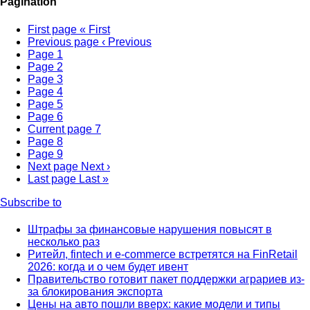
Pagination
First page
« First
Previous page
‹ Previous
Page
1
Page
2
Page
3
Page
4
Page
5
Page
6
Current page
7
Page
8
Page
9
Next page
Next ›
Last page
Last »
Subscribe to
Штрафы за финансовые нарушения повысят в
несколько раз
Ритейл, fintech и e-commerce встретятся на FinRetail
2026: когда и о чем будет ивент
Правительство готовит пакет поддержки аграриев из-
за блокирования экспорта
Цены на авто пошли вверх: какие модели и типы