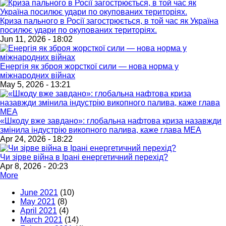
Криза пального в Росії загострюється, в той час як Україна
посилює удари по окупованих територіях.
Jun 11, 2026 - 18:02
Енергія як зброя жорсткої сили — нова норма у
міжнародних війнах
May 5, 2026 - 13:21
«Шкоду вже завдано»: глобальна нафтова криза назавжди
змінила індустрію викопного палива, каже глава МЕА
Apr 24, 2026 - 18:22
Чи зірве війна в Ірані енергетичний перехід?
Apr 8, 2026 - 20:23
More
June 2021
(10)
May 2021
(8)
April 2021
(4)
March 2021
(14)