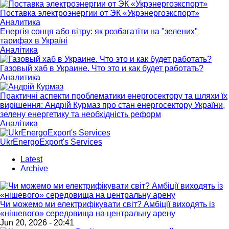
Поставка электроэнергии от ЭК «Укрэнергоэкспорт»
Аналитика
Енергія сонця або вітру: як розбагатіти на "зелених"
тарифах в Україні
Аналітика
Газовый хаб в Украине. Что это и как будет работать?
Аналитика
Практичні аспекти проблематики енергосектору та шляхи їх
вирішення: Андрій Курмаз про стан енергосектору України,
зелену енергетику та необхідність реформ
Аналітика
UkrEnergoExport's Services
Latest
Archive
Чи можемо ми електрифікувати світ? Амбіції виходять із
«нішевого» середовища на центральну арену
Jun 20, 2026 - 20:41