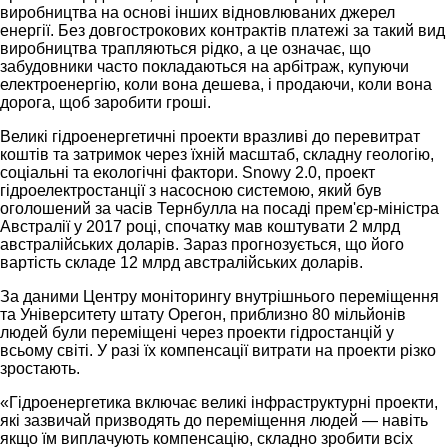
виробництва на основі інших відновлюваних джерел
енергії. Без довгострокових контрактів платежі за такий вид
виробництва трапляються рідко, а це означає, що
забудовники часто покладаються на арбітраж, купуючи
електроенергію, коли вона дешева, і продаючи, коли вона
дорога, щоб заробити гроші.
Великі гідроенергетичні проекти вразливі до перевитрат
коштів та затримок через їхній масштаб, складну геологію,
соціальні та екологічні фактори. Snowy 2.0, проект
гідроелектростанції з насосною системою, який був
оголошений за часів Тернбулла на посаді прем'єр-міністра
Австралії у 2017 році, спочатку мав коштувати 2 млрд
австралійських доларів. Зараз прогнозується, що його
вартість складе 12 млрд австралійських доларів.
За даними Центру моніторингу внутрішнього переміщення
та Університету штату Орегон, приблизно 80 мільйонів
людей були переміщені через проекти гідростанцій у
всьому світі. У разі їх компенсації витрати на проекти різко
зростають.
«Гідроенергетика включає великі інфраструктурні проекти,
які зазвичай призводять до переміщення людей — навіть
якщо їм виплачують компенсацію, складно зробити всіх