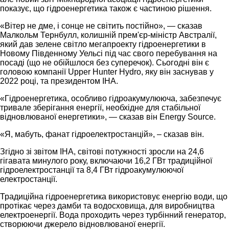
показує, що гідроенергетика також є частиною рішення.
«Вітер не дме, і сонце не світить постійно», — сказав
Малкольм Тернбулл, колишній прем'єр-міністр Австралії,
який дав зелене світло мегапроекту гідроенергетики в
Новому Південному Уельсі під час свого перебування на
посаді (що не обійшлося без суперечок). Сьогодні він є
головою компанії Upper Hunter Hydro, яку він заснував у
2022 році, та президентом IHA.
«Гідроенергетика, особливо гідроакумулююча, забезпечує
тривале зберігання енергії, необхідне для стабільної
відновлюваної енергетики», — сказав він Energy Source.
«Я, мабуть, фанат гідроелектростанцій», – сказав він.
Згідно зі звітом IHA, світові потужності зросли на 24,6
гігавата минулого року, включаючи 16,2 ГВт традиційної
гідроелектростанції та 8,4 ГВт гідроакумулюючої
електростанції.
Традиційна гідроенергетика використовує енергію води, що
протікає через дамби та водосховища, для виробництва
електроенергії. Вода проходить через турбінний генератор,
створюючи джерело відновлюваної енергії.