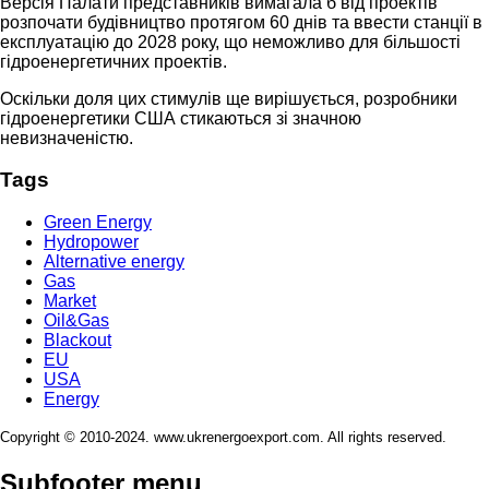
Версія Палати представників вимагала б від проектів
розпочати будівництво протягом 60 днів та ввести станції в
експлуатацію до 2028 року, що неможливо для більшості
гідроенергетичних проектів.
Оскільки доля цих стимулів ще вирішується, розробники
гідроенергетики США стикаються зі значною
невизначеністю.
Tags
Green Energy
Hydropower
Alternative energy
Gas
Market
Oil&Gas
Blackout
EU
USA
Energy
Copyright © 2010-2024. www.ukrenergoexport.com. All rights reserved.
Subfooter menu