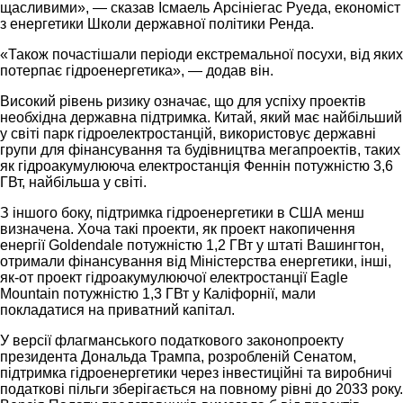
щасливими», — сказав Ісмаель Арсініегас Руеда, економіст
з енергетики Школи державної політики Ренда.
«Також почастішали періоди екстремальної посухи, від яких
потерпає гідроенергетика», — додав він.
Високий рівень ризику означає, що для успіху проектів
необхідна державна підтримка. Китай, який має найбільший
у світі парк гідроелектростанцій, використовує державні
групи для фінансування та будівництва мегапроектів, таких
як гідроакумулююча електростанція Феннін потужністю 3,6
ГВт, найбільша у світі.
З іншого боку, підтримка гідроенергетики в США менш
визначена. Хоча такі проекти, як проект накопичення
енергії Goldendale потужністю 1,2 ГВт у штаті Вашингтон,
отримали фінансування від Міністерства енергетики, інші,
як-от проект гідроакумулюючої електростанції Eagle
Mountain потужністю 1,3 ГВт у Каліфорнії, мали
покладатися на приватний капітал.
У версії флагманського податкового законопроекту
президента Дональда Трампа, розробленій Сенатом,
підтримка гідроенергетики через інвестиційні та виробничі
податкові пільги зберігається на повному рівні до 2033 року.