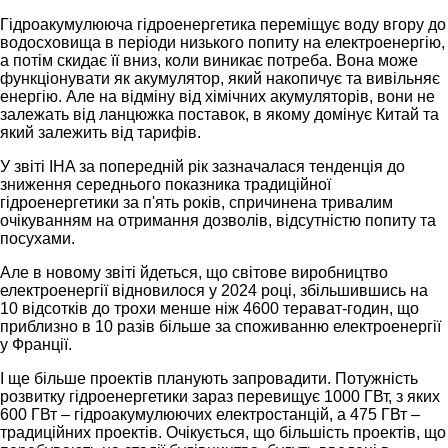
Гідроакумулююча гідроенергетика переміщує воду вгору до
водосховища в періоди низького попиту на електроенергію,
а потім скидає її вниз, коли виникає потреба. Вона може
функціонувати як акумулятор, який накопичує та вивільняє
енергію. Але на відміну від хімічних акумуляторів, вони не
залежать від ланцюжка поставок, в якому домінує Китай та
який залежить від тарифів.
У звіті IHA за попередній рік зазначалася тенденція до
зниження середнього показника традиційної
гідроенергетики за п'ять років, спричинена тривалим
очікуванням на отримання дозволів, відсутністю попиту та
посухами.
Але в новому звіті йдеться, що світове виробництво
електроенергії відновилося у 2024 році, збільшившись на
10 відсотків до трохи менше ніж 4600 терават-годин, що
приблизно в 10 разів більше за споживанню електроенергії
у Франції.
І ще більше проектів планують запровадити. Потужність
розвитку гідроенергетики зараз перевищує 1000 ГВт, з яких
600 ГВт – гідроакумулюючих електростанцій, а 475 ГВт –
традиційних проектів. Очікується, що більшість проектів, що