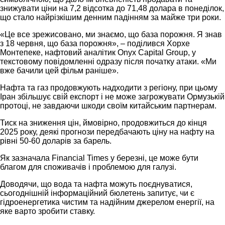
знижувати ціни на 7,2 відсотка до 71,48 долара в понеділок,
що стало найрізкішим денним падінням за майже три роки.
«Це все зрежисовано, ми знаємо, що база порожня. Я знав
з 18 червня, що база порожня», – поділився Хорхе
Монтепеке, нафтовий аналітик Onyx Capital Group, у
текстовому повідомленні одразу після початку атаки. «Ми
вже бачили цей фільм раніше».
Нафта та газ продовжують надходити з регіону, при цьому
Іран збільшує свій експорт і не може загрожувати Ормузькій
протоці, не завдаючи шкоди своїм китайським партнерам.
Тиск на зниження цін, ймовірно, продовжиться до кінця
2025 року, деякі прогнози передбачають ціну на нафту на
рівні 50-60 доларів за барель.
Як зазначала Financial Times у березні, це може бути
благом для споживачів і проблемою для галузі.
Доводячи, що вода та нафта можуть поєднуватися,
сьогоднішній інформаційний бюлетень запитує, чи є
гідроенергетика чистим та надійним джерелом енергії, на
яке варто зробити ставку.