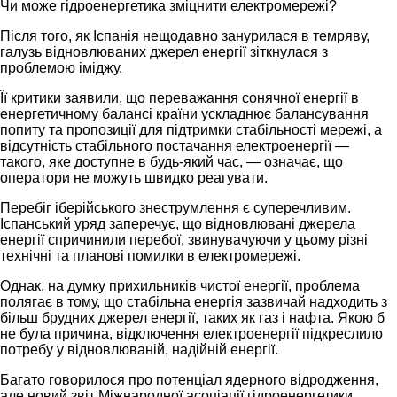
Чи може гідроенергетика зміцнити електромережі?
Після того, як Іспанія нещодавно занурилася в темряву,
галузь відновлюваних джерел енергії зіткнулася з
проблемою іміджу.
Її критики заявили, що переважання сонячної енергії в
енергетичному балансі країни ускладнює балансування
попиту та пропозиції для підтримки стабільності мережі, а
відсутність стабільного постачання електроенергії —
такого, яке доступне в будь-який час, — означає, що
оператори не можуть швидко реагувати.
Перебіг іберійського знеструмлення є суперечливим.
Іспанський уряд заперечує, що відновлювані джерела
енергії спричинили перебої, звинувачуючи у цьому різні
технічні та планові помилки в електромережі.
Однак, на думку прихильників чистої енергії, проблема
полягає в тому, що стабільна енергія зазвичай надходить з
більш брудних джерел енергії, таких як газ і нафта. Якою б
не була причина, відключення електроенергії підкреслило
потребу у відновлюваній, надійній енергії.
Багато говорилося про потенціал ядерного відродження,
але новий звіт Міжнародної асоціації гідроенергетики