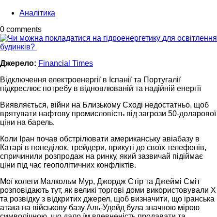
Аналітика
0 comments
Джерело:
Financial Times
Відключення електроенергії в Іспанії та Португалії
підкреслює потребу в відновлюваній та надійній енергії
Виявляється, війни на Близькому Сході недостатньо, щоб
врятувати нафтову промисловість від загрози 50-доларової
ціни на барель.
Коли Іран почав обстрілювати американську авіабазу в
Катарі в понеділок, трейдери, прикуті до своїх телефонів,
спричинили розпродаж на ринку, який зазвичай підіймає
ціни під час геополітичних конфліктів.
Мої колеги Малкольм Мур, Джордж Стір та Джеймі Сміт
розповідають тут, як великі торгові доми використовували X
та розвідку з відкритих джерел, щоб визначити, що іранська
атака на військову базу Аль-Удейд була значною мірою
символічною, що дало їм впевненість продавати та