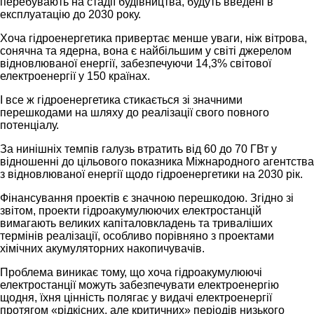
перебувають на стадії будівництва, будуть введені в
експлуатацію до 2030 року.
Хоча гідроенергетика привертає менше уваги, ніж вітрова,
сонячна та ядерна, вона є найбільшим у світі джерелом
відновлюваної енергії, забезпечуючи 14,3% світової
електроенергії у 150 країнах.
І все ж гідроенергетика стикається зі значними
перешкодами на шляху до реалізації свого повного
потенціалу.
За нинішніх темпів галузь втратить від 60 до 70 ГВт у
відношенні до цільового показника Міжнародного агентства
з відновлюваної енергії щодо гідроенергетики на 2030 рік.
Фінансування проектів є значною перешкодою. Згідно зі
звітом, проекти гідроакумулюючих електростанцій
вимагають великих капіталовкладень та триваліших
термінів реалізації, особливо порівняно з проектами
хімічних акумуляторних накопичувачів.
Проблема виникає тому, що хоча гідроакумулюючі
електростанції можуть забезпечувати електроенергію
щодня, їхня цінність полягає у видачі електроенергії
протягом «рідкісних, але критичних» періодів низького