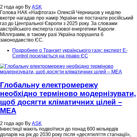
2 года ago
By
ASK
Голова НАК «Нафтогаз» Олексій Чернишов у неділю
вкотре нагадав про намір України не постачати російський
газ до Центральної Європи з 2025 року. За словами
австрійського експерта газової енергетики Кароли
Міллграмм, в такому разі Україна порушила б
законодавство ЄС.
Подробнее
о Транзит українського газу: експерт E-
Control посилається на право ЄС
Глобальну електромережу
необхідно терміново модернізувати,
щоб досягти кліматичних цілей –
МЕА
2 года ago
By
ASK
Інвестиції мають подвоїтися до понад 600 мільярдів
доларів на рік до 2030 року після «десятиліття стагнації»,