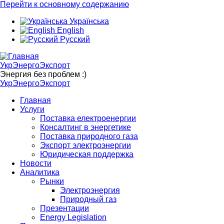
Перейти к основному содержанию
Українська
English
Русский
УкрЭнергоЭкспорт
Энергия без проблем :)
УкрЭнергоЭкспорт
Главная
Услуги
Поставка електроенергии
Консалтинг в энергетике
Поставка природного газа
Экспорт электроэнергии
Юридическая поддержка
Новости
Аналитика
Рынки
Электроэнергия
Природный газ
Презентации
Energy Legislation