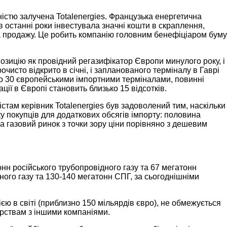
ністю залучена Totalenergies. Французька енергетична
останні роки інвестувала значні кошти в скраплення,
та продажу. Це робить компанію головним бенефіціаром буму
озицію як провідний регазифікатор Європи минулого року, і
чисто відкрито в січні, і запланованого терміналу в Гаврі
зно 30 європейськими імпортними терміналами, повинні
ції в Європі становить близько 15 відсотків.
стам керівник Totalenergies був задоволений тим, наскільки
 покупців для додаткових обсягів імпорту: половина
а газовий ринок з точки зору ціни порівняно з дешевим
нн російського трубопровідного газу та 67 мегатонн
ного газу та 130-140 мегатонн СПГ, за сьогоднішніми
ю в світі (приблизно 150 мільярдів євро), не обмежується
рствам з іншими компаніями.