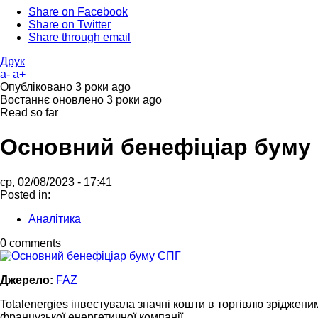
Share on Facebook
Share on Twitter
Share through email
Друк
a-
a+
Опубліковано
3 роки ago
Востаннє оновлено
3 роки ago
Read so far
Основний бенефіціар буму
ср, 02/08/2023 - 17:41
Posted in:
Аналітика
0 comments
Джерело:
FAZ
Totalenergies інвестувала значні кошти в торгівлю зріджени
французької енергетичної компанії.