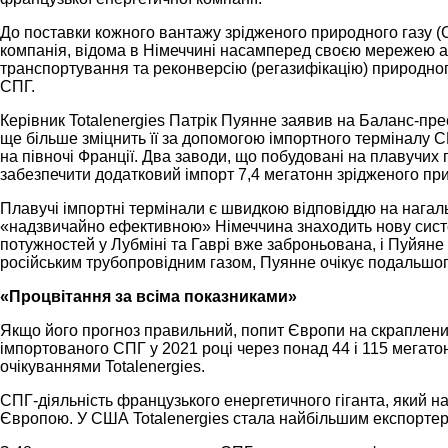
До поставки кожного вантажу зрідженого природного газу (С
компанія, відома в Німеччині насамперед своєю мережею ав
транспортування та реконверсію (регазифікацію) природног
СПГ.
Керівник Totalenergies Патрік Пуянне заявив на Баланс-пре
ще більше зміцнить її за допомогою імпортного терміналу С
на півночі Франції. Два заводи, що побудовані на плавучи
забезпечити додатковий імпорт 7,4 мегатонн зрідженого приро
Плавучі імпортні термінали є швидкою відповіддю на нагальн
«надзвичайно ефективною» Німеччина знаходить нову систем
потужностей у Лубміні та Гаврі вже заброньована, і Пуйяне 
російським трубопровідним газом, Пуянне очікує подальшог
«Процвітання за всіма показниками»
Якщо його прогноз правильний, попит Європи на скраплений 
імпортованого СПГ у 2021 році через понад 44 і 115 мегат
очікуваннями Totalenergies.
СПГ-діяльність французького енергетичного гіганта, який н
Європою. У США Totalenergies стала найбільшим експортер