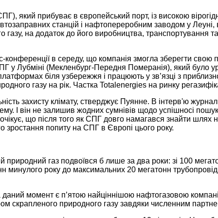
ПГ), який прибуває в європейський порт, із високою вірогід
тозаправних станцій і нафтопереробним заводом у Леуні, в 
о газу, на додаток до його виробництва, транспортування 
с-конференції в середу, що компанія змогла зберегти свою п
ПГ у Лубміні (Мекленбург-Передня Померанія), який було уро
х платформах біля узбережжя і працюють у зв’язці з прибли
дного газу на рік. Частка Totalenergies на ринку регазифіка
ість захисту клімату, стверджує Пуянне. В інтерв'ю журналі
у. І він не залишив жодних сумнівів щодо успішносі пошуку
очікує, що після того як СПГ довго намагався знайти шлях н
о зростання попиту на СПГ в Європі цього року.
природний газ подвоївся б лише за два роки: зі 100 мегато
онн минулого року до максимальних 20 мегатонн трубопровід
а даний момент є п’ятою найціннішою нафтогазовою компаніє
ом скрапленого природного газу завдяки численним партне