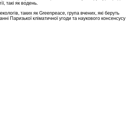
ї, такі як водень.
ологів, таких як Greenpeace, група вчених, які беруть
уванні Паризької кліматичної угоди та наукового консенсусу