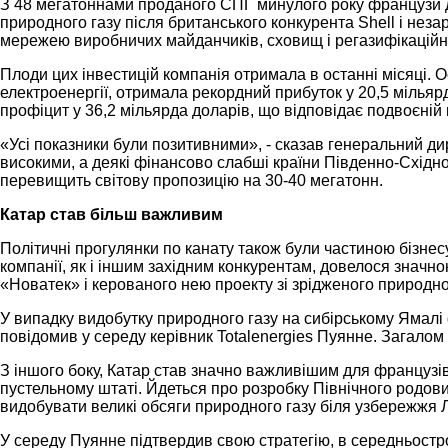
З 48 мегатоннами проданого СПГ минулого року французи дос
природного газу після британського конкурента Shell і неза
мережею виробничих майданчиків, сховищ і регазифікаційни
Плоди цих інвестицій компанія отримала в останні місяці. О
електроенергії, отримала рекордний прибуток у 20,5 мільярд
профіцит у 36,2 мільярда доларів, що відповідає подвоєній к
«Усі показники були позитивними», - сказав генеральний ди
високими, а деякі фінансово слабші країни Південно-Східної
перевищить світову пропозицію на 30-40 мегатонн.
Катар став більш важливим
Політичні прогулянки по канату також були частиною бізнесу
компанії, як і іншим західним конкурентам, довелося значн
«Новатек» і керованого нею проекту зі зрідженого природног
У випадку видобутку природного газу на сибірському Ямалі 
повідомив у середу керівник Totalenergies Пуянне. Загало
З іншого боку, Катар став значно важливішим для французів
пустельному штаті. Йдеться про розробку Північного родови
видобувати великі обсяги природного газу біля узбережжя Лів
У середу Пуянне підтвердив свою стратегію, в середньостро