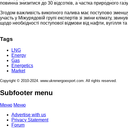
повинна знизитися до 30 відсотків, а частка природного газу
Згодом важливість викопного палива має поступово зменшуват
участь у Міжурядовій групі експертів зі зміни клімату, звин
щодо необхідності поступової відмови від нафти, вугілля та 
Tags
LNG
Energy
Gas
Energetics
Market
Copyright © 2010-2024. www.ukrenergoexport.com. All rights reserved.
Subfooter menu
Меню
Меню
Advertise with us
Privacy Statement
Forum