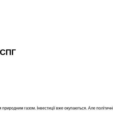
 СПГ
м природним газом. Інвестиції вже окупаються. Але політичн