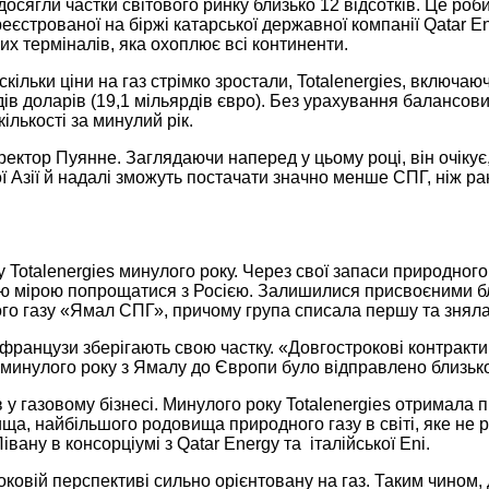
ягли частки світового ринку близько 12 відсотків. Це роби
реєстрованої на біржі катарської державної компанії Qatar 
х терміналів, яка охоплює всі континенти.
скільки ціни на газ стрімко зростали, Totalenergies, включ
ів доларів (19,1 мільярдів євро). Без урахування балансових
ількості за минулий рік.
ректор Пуянне. Заглядаючи наперед у цьому році, він очіку
 Азії й надалі зможуть постачати значно менше СПГ, ніж ран
 Totalenergies минулого року. Через свої запаси природного
ою мірою попрощатися з Росією. Залишилися присвоєними близ
о газу «Ямал СПГ», причому група списала першу та зняла її 
французи зберігають свою частку. «Довгострокові контракти 
м минулого року з Ямалу до Європи було відправлено близьк
 у газовому бізнесі. Минулого року Totalenergies отримала 
ща, найбільшого родовища природного газу в світі, яке не р
ану в консорціумі з Qatar Energy та італійської Eni.
ковій перспективі сильно орієнтовану на газ. Таким чином, 