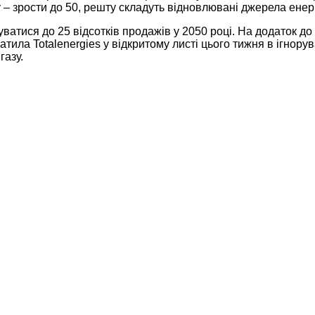
 – зрости до 50, решту складуть відновлювані джерела енергі
ися до 25 відсотків продажів у 2050 році. На додаток до ек
уватила Totalenergies у відкритому листі цього тижня в ігнор
газу.