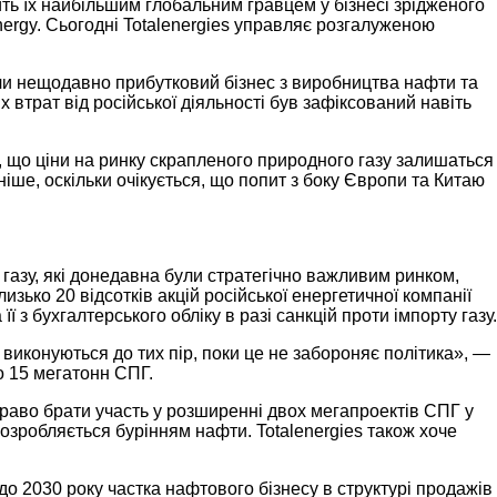
ть їх найбільшим глобальним гравцем у бізнесі зрідженого
Energy. Сьогодні Totalenergies управляє розгалуженою
аючи нещодавно прибутковий бізнес з виробництва нафти та
 втрат від російської діяльності був зафіксований навіть
є, що ціни на ринку скрапленого природного газу залишаться
іше, оскільки очікується, що попит з боку Європи та Китаю
 газу, які донедавна були стратегічно важливим ринком,
ько 20 відсотків акцій російської енергетичної компанії
з бухгалтерського обліку в разі санкцій проти імпорту газу.
виконуються до тих пір, поки це не забороняє політика», —
о 15 мегатонн СПГ.
право брати участь у розширенні двох мегапроектів СПГ у
озробляється бурінням нафти. Totalenergies також хоче
до 2030 року частка нафтового бізнесу в структурі продажів