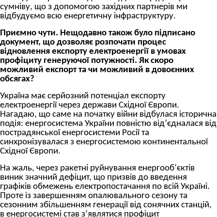
сумніву, що з допомогою західних партнерів ми
відбудуємо всю енергетичну інфраструктуру.
Приємно чути. Нещодавно також було підписано
документ, що дозволяє розпочати процес
відновлення експорту електроенергії в умовах
профіциту генеруючої потужності. Як скоро
можливий експорт та чи можливий в довоєнних
обсягах?
Україна має серйозний потенціал експорту
електроенергії через держави Східної Європи.
Нагадаю, що саме на початку війни відбулася історична
подія: енергосистема України повністю від’єдналася від
пострадянської енергосистеми Росії та
синхронізувалася з енергосистемою континентальної
Східної Європи.
На жаль, через ракетні руйнування енергооб’єктів
виник значний дефіцит, що призвів до введення
графіків обмежень електропостачання по всій Україні.
Проте із завершенням опалювального сезону та
сезонним збільшенням генерації від сонячних станцій,
в енергосистемі став з’являтися профіцит