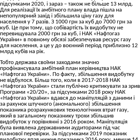
підсумками 2020, і зараз – також не більше 13 млрд.
Для реалізації їх амбітного плану влада пішла на
непопулярний захід і збільшила ціну газу для
населення у 7 разів. З 1000 грн за куб до 7000 грн за
куб. Це при тому, що собівартість їх видобутку не
перевищувала 2000 грн за куб, і НАК «Нафтогаз
України» в повному обсязі забезпечував ресурс газу
для населення, а це у до воєнний період приблизно 12
млрд кубів на рік.
Тобто держава своїми заходами значно
профінансувала амбітний план керівництва НАК
«Нафтогаз України». По факту, збільшення видобутку
не відбулося. Більш того, коли в 2017-2018 НАК
«Нафтогаз України» стали публічно критикувати за зрив
Програми «20/20», за підсумками 2018 року НАК
«Нафтогаз України» вдався до маніпуляцій з даними і
за рахунок штучного (аномального) збільшення
показника розрахункових технологічних втрат газу,
який в загальному показнику трохи збільшив
видобуток у порівнянні з 2016 роком. Маніпуляція
була виявлена державними аудиторами під час
планової перевірки. За підсумками 2019 показник
видобутку впав нижче показника 2016 року, менше 14