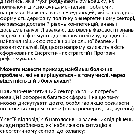
дивитись, як з мухи роздувають бульбашку, не
помічаючи дійсно фундаментальні проблеми,
напрямки. На жаль, в нас серед людей, які за посадою
формують державну політику в енергетичному секторі,
не завжди достатній рівень компетенцій, знань і
досвіду в галузі. Я вважаю, що рівень фаховості і знань
людей, які формують державну політику, це один із
найважливіших факторів національної безпеки і
розвитку галузі. Від цього напряму залежить якість
сформованих Енергетичних стратегій і Програм
реформування.
Можете навести приклад найбільш болючих
проблем, які не вирішуються – в тому числі, через
відсутність дій з боку влади?
Паливно-енергетичний сектор України потребує
новацій і реформ в багатьох сферах. І на цю тему
можна дискутувати довго, особливо якщо розкласти
по полицях окремі сфери (електроенергія, газ, вугілля).
У своїй відповіді я б наголосив на залежних від рішень
влади проблемах, які наближають ситуацію в
енергетичному секторі до колапсу: