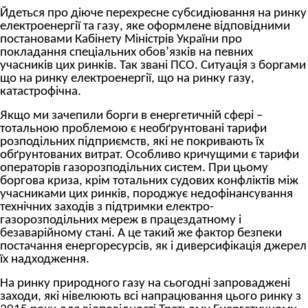
Йдеться про діюче перехресне субсидіювання на ринку
електроенергії та газу, яке оформлене відповідними
постановами Кабінету Міністрів України про
покладання спеціальних обов’язків на певних
учасників цих ринків. Так звані ПСО. Ситуація з боргами
що на ринку електроенергії, що на ринку газу,
катастрофічна.
Якщо ми зачепили борги в енергетичній сфері –
тотальною проблемою є необґрунтовані тарифи
розподільних підприємств, які не покривають їх
обґрунтованих витрат. Особливо кричущими є тарифи
операторів газорозподільних систем. При цьому
боргова криза, крім тотальних судових конфліктів між
учасниками цих ринків, породжує недофінансування
технічних заходів з підтримки електро-
газорозподільних мереж в працездатному і
безаварійному стані. А це такий же фактор безпеки
постачання енергоресурсів, як і диверсифікація джерел
їх надходження.
На ринку природного газу на сьогодні запроваджені
заходи, які нівелюють всі напрацювання цього ринку з