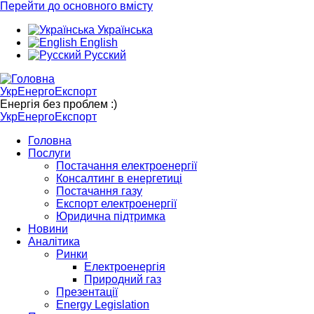
Перейти до основного вмісту
Українська
English
Русский
УкрЕнергоЕкспорт
Енергія без проблем :)
УкрЕнергоЕкспорт
Головна
Послуги
Постачання електроенергії
Консалтинг в енергетиці
Постачання газу
Експорт електроенергії
Юридична підтримка
Новини
Аналітика
Ринки
Електроенергія
Природний газ
Презентації
Energy Legislation