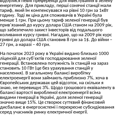
відбулися певні преференції для інвестування в зелену
енергетику. Для прикладу, перші сонячні станції мали
тариф, який їм компенсувався на рівні 10 грн за 1кВт
годину. Тоді як ціна для споживачів в Україні була
менше 1 грн. При цьому тариф зеленої генерації був
прив’язаний до курсу долара США станом на 2009 рік,
що забезпечило захист інвесторів від подальшого
коливання курсу гривні. Нагадаю, що на 2009 рік курс
гривні до долара США становив 8 грн за 1$. До війни –
27 грн, а наразі – 40 грн.
На початок 2023 року в Україні видано близько 1000
ліцензій для суб’єктів господарювання зеленої
генерації. Встановлена потужність їх станцій на зараз
становить 10 ГВт (це без урахування станцій у
населення). В загальному балансі виробітку
електроенергії вони займають приблизно 7%, хоча в
Європейських державах цей відсоток, на скільки я
знаю, не перевищує 3%. Щодо грошового еквіваленту в
балансі вартості виробленої електроенергії всіма
видами генерації в Україні, доля зеленої генерації
значно вище 15%. Це створює суттєвий фінансовий
дисбаланс в енергосистемі і перехресне субсидіювання
серед учасників ринку електричної енергії.