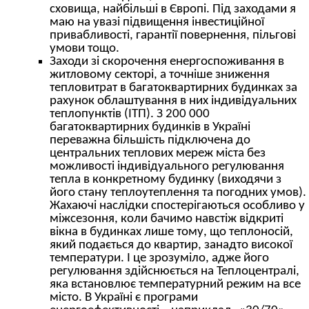
сховища, найбільші в Європі. Під заходами я
маю на увазі підвищення інвестиційної
привабливості, гарантії повернення, пільгові
умови тощо.
Заходи зі скорочення енергоспоживання в
житловому секторі, а точніше зниження
тепловитрат в багатоквартирних будинках за
рахунок облаштування в них індивідуальних
теплопунктів (ІТП). З 200 000
багатоквартирних будинків в Україні
переважна більшість підключена до
центральних теплових мереж міста без
можливості індивідуального регулювання
тепла в конкретному будинку (виходячи з
його стану теплоутеплення та погодних умов).
Жахаючі наслідки спостерігаються особливо у
міжсезоння, коли бачимо навстіж відкриті
вікна в будинках лише тому, що теплоносій,
який подається до квартир, занадто високої
температури. І це зрозуміло, адже його
регулювання здійснюється на Теплоцентралі,
яка встановлює температурний режим на все
місто. В Україні є програми