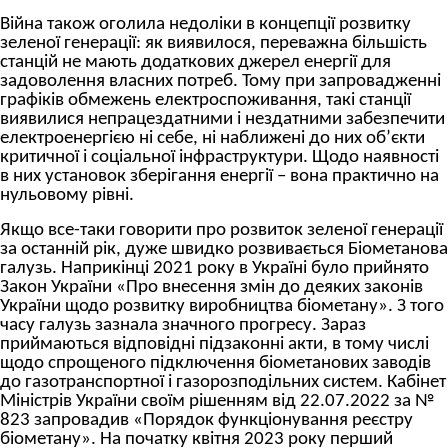
Війна також оголила недоліки в концепції розвитку
зеленої генерації: як виявилося, переважна більшість
станцій не мають додаткових джерел енергії для
задоволення власних потреб. Тому при запровадженні
графіків обмежень електроспоживання, такі станції
виявилися непрацездатними і нездатними забезпечити
електроенергією ні себе, ні наближені до них об’єкти
критичної і соціальної інфраструктури. Щодо наявності
в них установок зберігання енергії – вона практично на
нульовому рівні.
Якщо все-таки говорити про розвиток зеленої генерації
за останній рік, дуже швидко розвивається Біометанова
галузь. Наприкінці 2021 року в Україні було прийнято
Закон України «Про внесення змін до деяких законів
України щодо розвитку виробництва біометану». З того
часу галузь зазнала значного прогресу. Зараз
приймаються відповідні підзаконні акти, в тому числі
щодо спрощеного підключення біометанових заводів
до газотранспортної і газорозподільних систем. Кабінет
Міністрів України своїм рішенням від 22.07.2022 за №
823 запровадив «Порядок функціонування реєстру
біометану». На початку квітня 2023 року перший