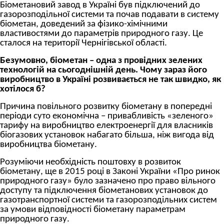
Біометановий завод в Україні був підключений до
газорозподільної системи та почав подавати в систему
біометан, доведений за фізико-хімічними
властивостями до параметрів природного газу. Це
сталося на території Чернігівської області.
Безумовно, біометан – одна з провідних зелених
технологій на сьогоднішній день. Чому зараз його
виробництво в Україні розвивається не так швидко, як
хотілося б?
Причина повільного розвитку біометану в попередні
періоди суто економічна – привабливість «зеленого»
тарифу на виробництво електроенергії для власників
біогазових установок набагато більша, ніж вигода від
виробництва біометану.
Розуміючи необхідність поштовху в розвиток
біометану, ще в 2015 році в Законі України «Про ринок
природного газу» було зазначено про право вільного
доступу та підключення біометанових установок до
газотранспортної системи та газорозподільних систем
за умови відповідності біометану параметрам
природного газу.