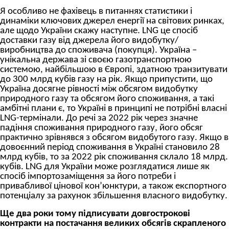
Я особливо не фахівець в питаннях статистики і
динаміки ключових джерел енергії на світових ринках,
але щодо України скажу наступне. LNG це спосіб
доставки газу від джерела його видобутку/
виробництва до споживача (покупця). Україна –
унікальна держава зі своєю газотранспортною
системою, найбільшою в Європі, здатною транзитувати
до 300 млрд кубів газу на рік. Якщо припустити, що
Україна досягне рівності між обсягом видобутку
природного газу та обсягом його споживання, а такі
амбітні плани є, то Україні в принципі не потрібні власні
LNG-термінали. До речі за 2022 рік через значне
падіння споживання природного газу, його обсяг
практично зрівнявся з обсягом видобутого газу. Якщо в
довоєнний період споживання в Україні становило 28
млрд кубів, то за 2022 рік споживання склало 18 млрд.
кубів. LNG для України може розглядатися лише як
спосіб імпортозаміщення за його потреби і
привабливої цінової кон’юнктури, а також експортного
потенціалу за рахунок збільшення власного видобутку.
Ще два роки тому підписувати довгострокові
контракти на постачання великих обсягів скрапленого