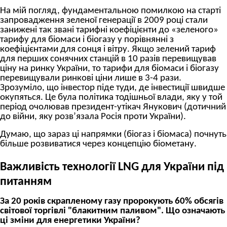
На мій погляд, фундаментальною помилкою на старті
запровадження зеленої генерації в 2009 році стали
занижені так звані тарифні коефіцієнти до «зеленого»
тарифу для біомаси і біогазу у порівнянні з
коефіцієнтами для сонця і вітру. Якщо зелений тариф
для перших сонячних станцій в 10 разів перевищував
ціну на ринку України, то тарифи для біомаси і біогазу
перевищували ринкові ціни лише в 3-4 рази.
Зрозуміло, що інвестор піде туди, де інвестиції швидше
окупяться. Це була політика тодішньої влади, яку у той
період очолював президент-утікач Янукович (дотичний
до війни, яку розв’язала Росія проти України).
Думаю, що зараз ці напрямки (біогаз і біомаса) почнуть
більше розвиватися через концепцію біометану.
Важливість технології
LNG
для України під
питанням
За 20 років скрапленому газу пророкують 60% обсягів
світової торгівлі "блакитним паливом". Що означають
ці зміни для енергетики України?