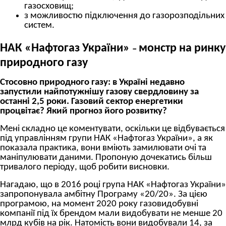
газосховищ;
з можливостю підключення до газорозподільних
систем.
НАК «Нафтогаз України»
монстр на ринку
–
природного газу
Стосовно природного газу: в Україні недавно
запустили найпотужнішу газову свердловину за
останні 2,5 роки. Газовий сектор енергетики
процвітає? Який прогноз його розвитку?
Мені складно це коментувати, оскільки це відбувається
під управлінням групи НАК «Нафтогаз України», а як
показала практика, вони вміють замилювати очі та
маніпулювати даними. Пропоную дочекатись більш
тривалого періоду, щоб робити висновки.
Нагадаю, що в 2016 році група НАК «Нафтогаз України»
запропонувала амбітну Програму «20/20». За цією
програмою, на момент 2020 року газовидобувні
компанії під їх брендом мали видобувати не менше 20
млрд кубів на рік. Натомість вони видобували 14, за