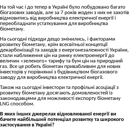
На той час і до тепер в Україні було побудовано багато
біогазових заводів, але за 7 років жоден з них не захотів
відмовитись від виробництва електричної енергії і
переобладнати устаткування для виробництва
біометану.
На сьогодні підходи дещо змінились, і факторами
розвитку біометану, крім всесвітньої концепції
декарбонізації та заходів з енергонезалежності України,
стали наближення цін на ринку електроенергії до
величин «зеленого» тарифу та бум цін на природний
газ. Все це робить біометан привабливим для нових
інвесторів у порівнянні з будівництвом біогазового
заводу для виробництва електричної енергії.
Також на сьогодні інвестори та профільні асоціації з
розвитку біометану досягають домовленостей із
законодавцями для можливості експорту біометану
LNG способом.
В яких інших джерелах відновлюваної енергії ви
бачите найбільший потенціал розвитку та широкого
застосування в Україні?