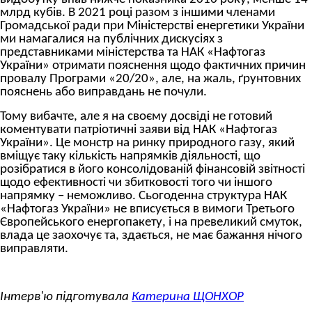
млрд кубів. В 2021 році разом з іншими членами
Громадської ради при Міністерстві енергетики України
ми намагалися на публічних дискусіях з
представниками міністерства та НАК «Нафтогаз
України» отримати пояснення щодо фактичних причин
провалу Програми «20/20», але, на жаль, ґрунтовних
пояснень або виправдань не почули.
Тому вибачте, але я на своєму досвіді не готовий
коментувати патріотичні заяви від НАК «Нафтогаз
України». Це монстр на ринку природного газу, який
вміщує таку кількість напрямків діяльності, що
розібратися в його консолідованій фінансовій звітності
щодо ефективності чи збитковості того чи іншого
напрямку – неможливо. Сьогоденна структура НАК
«Нафтогаз України» не вписується в вимоги Третього
Європейського енергопакету, і на превеликий смуток,
влада це заохочує та, здається, не має бажання нічого
виправляти.
Інтерв'ю підготувала
Катерина ЩОНХОР