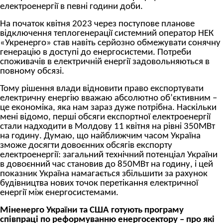
електроенергії в певні години доби.
На початок квітня 2023 через поступове планове
відключення теплогенерації системний оператор НЕК
«Укренерго» став навіть серйозно обмежувати сонячну
генерацію в доступі до енергосистеми. Потреби
споживачів в електричній енергії задовольняються в
повному обсязі.
Тому рішення влади відновити право експортувати
електричну енергію вважаю абсолютно об’єктивним –
це економіка, яка нам зараз дуже потрібна. Наскільки
мені відомо, перші обсяги експортної електроенергії
стали надходити в Молдову 11 квітня на рівні 350МВт
на годину. Думаю, що найближчим часом Україна
зможе досягти довоєнних обсягів експорту
електроенергії: загальний технічний потенціал України
в довоєнний час становив до 850МВт на годину, і цей
показник Україна намагається збільшити за рахунок
будівництва нових точок перетікання електричної
енергії між енергосистемами.
Міненерго України та США готують програму
співпраці по реформуванню енергосектору – про які