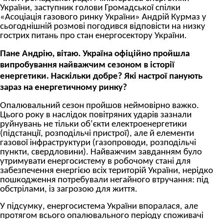
України, заступник голови Громадської спілки
«Асоціація газового ринку України» Андрій Курмаз у
сьогоднішній розмові погодився відповісти на низку
гострих питань про стан енергосектору України.
Пане Андрію, вітаю. Україна офіційно пройшла
випробування найважчим сезоном в історії
енергетики. Наскільки добре? Які настрої панують
зараз на енергетичному ринку?
Опалювальний сезон пройшов неймовірно важко.
Цього року в наслідок повітряних ударів зазнали
руйнувань не тільки об’єкти електроенергетики
(підстанції, розподільчі пристрої), але й елементи
газової інфраструктури (газопроводи, розподільчі
пункти, свердловини). Найважчим завданням було
утримувати енергосистему в робочому стані для
забезпечення енергією всіх територій України, нерідко
пошкодження потребували негайного втручання: під
обстрілами, із загрозою для життя.
У підсумку, енергосистема України впоралася, але
протягом всього опалювального періоду споживачі