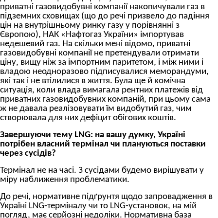
приватні газовидобувні компанії накопичували газ в
підземних сховищах (що до речі призвело до падіння
цін на внутрішньому ринку газу у порівнянні з
Європою), НАК «Нафтогаз України» імпортував
недешевий газ. На скільки мені відомо, приватні
газовидобувні компанії не претендували отримати
ціну, вищу ніж за імпортним паритетом, і між ними і
владою неодноразово підписувалися меморандуми,
які так і не втілилися в життя. Була ще й комічна
ситуація, коли влада вимагала рентних платежів від
приватних газовидобувних компаній, при цьому сама
ж не давала реалізовувати їм видобутий газ, чим
створювала для них дефіцит обігових коштів.
Завершуючи тему
LNG
: на вашу думку, Україні
потрібен власний термінал чи плануються поставки
через сусідів?
Термінал не на часі. З сусідами будемо вирішувати у
міру наближення проблематики.
До речі, нормативне підґрунтя щодо запровадження в
Україні LNG-терміналу чи то LNG-установок, на мій
погляд, має серйозні недоліки. Нормативна база