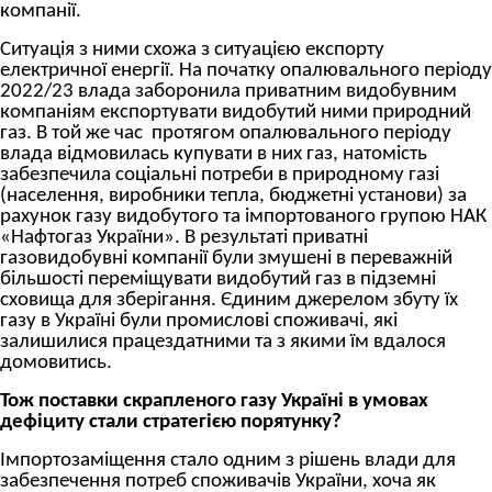
компанії.
Ситуація з ними схожа з ситуацією експорту
електричної енергії. На початку опалювального періоду
2022/23 влада заборонила приватним видобувним
компаніям експортувати видобутий ними природний
газ. В той же час протягом опалювального періоду
влада відмовилась купувати в них газ, натомість
забезпечила соціальні потреби в природному газі
(населення, виробники тепла, бюджетні установи) за
рахунок газу видобутого та імпортованого групою НАК
«Нафтогаз України». В результаті приватні
газовидобувні компанії були змушені в переважній
більшості переміщувати видобутий газ в підземні
сховища для зберігання. Єдиним джерелом збуту їх
газу в Україні були промислові споживачі, які
залишилися працездатними та з якими їм вдалося
домовитись.
Тож поставки скрапленого газу Україні в умовах
дефіциту стали стратегією порятунку?
Імпортозаміщення стало одним з рішень влади для
забезпечення потреб споживачів України, хоча як