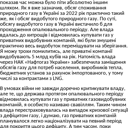
показав час можна було піти абсолютно іншим
шляхом. Як я вже зазначив, обсяг споживання
природного газу в Україні за 2022 рік практично такий
же, як і обсяг видобутого природного газу. По суті,
обсягу видобутого газу в Україні вистачило б для
проходження опалювального періоду. Але влада
вдалась до хитрощів і відмовилась купувати газ у
приватних видобувних компаній, які були змушені
практично весь видобуток переміщувати на зберігання.
Я можу трохи помилитись, але приватні компанії
видобувають 5 млрд кубів на рік. Натомість влада
через НАК «Нафтогаз України» забезпечила заміщення
обсягів газу для потреб населення, виробників тепла,
бюджетних установ за рахунок імпортованого, у тому
числі за контрактами з LNG.
В умовах війни не завжди доречно критикувати владу,
але те, що держава протягом опалювального періоду
відмовилась купувати газ у приватних газовидобувних
компаній, я особисто називаю свавіллям. Таким чином
влада перестраховувалась на випадок кризової ситуації
з дефіцитом газу, і думаю, газ приватних компаній
планувалося легко націоналізувати на певний період
для покриття цього дефіциту. А тим часом, поки