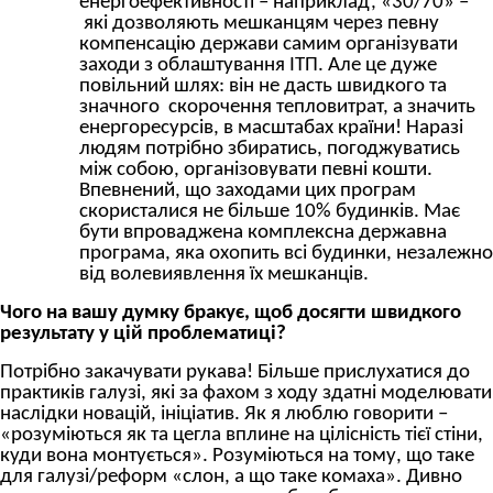
енергоефективності – наприклад, «30/70» –
які дозволяють мешканцям через певну
компенсацію держави самим організувати
заходи з облаштування ІТП. Але це дуже
повільний шлях: він не дасть швидкого та
значного скорочення тепловитрат, а значить
енергоресурсів, в масштабах країни! Наразі
людям потрібно збиратись, погоджуватись
між собою, організовувати певні кошти.
Впевнений, що заходами цих програм
скористалися не більше 10% будинків. Має
бути впроваджена комплексна державна
програма, яка охопить всі будинки, незалежно
від волевиявлення їх мешканців.
Чого на вашу думку бракує, щоб досягти швидкого
результату у цій проблематиці?
Потрібно закачувати рукава! Більше прислухатися до
практиків галузі, які за фахом з ходу здатні моделювати
наслідки новацій, ініціатив. Як я люблю говорити –
«розуміються як та цегла вплине на цілісність тієї стіни,
куди вона монтується». Розуміються на тому, що таке
для галузі/реформ «слон, а що таке комаха». Дивно