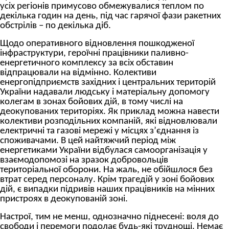
усіх регіонів примусово обмежувалися теплом по
декілька годин на день, під час гарячої фази ракетних
обстрілів
–
по декілька діб.
Щодо оперативного відновлення пошкодженої
інфраструктури, героїчні працівники паливно-
енергетичного комплексу за всіх обставин
відпрацювали на відмінно. Колективи
енергопідприємств західних і центральних територій
України надавали людську і матеріальну допомогу
колегам в зонах бойових дій, в тому числі на
деокупованих територіях. Як приклад можна навести
колективи розподільних компаній, які відновлювали
електричні та газові мережі у місцях з’єднання із
споживачами. В цей найтяжчий період між
енергетиками України відбулася самоорганізація у
взаємодопомозі на зразок добровольців
територіальної оборони. На жаль, не обійшлося без
втрат серед персоналу. Крім трагедій у зоні бойових
дій, є випадки підривів наших працівників на мінних
пристроях в деокупованій зоні.
Настрої, тим не менш, однозначно піднесені: воля до
свободи і перемоги подолає будь-які труднощі. Немає