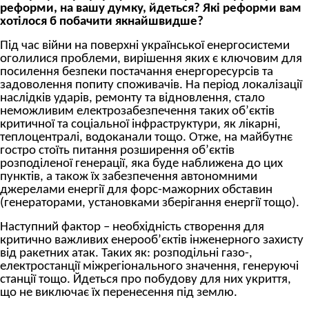
реформи, на вашу думку, йдеться? Які реформи вам
хотілося б побачити якнайшвидше?
Під час війни на поверхні української енергосистеми
оголилися проблеми, вирішення яких є ключовим для
посилення безпеки постачання енергоресурсів та
задоволення попиту споживачів. На період локалізації
наслідків ударів, ремонту та відновлення, стало
неможливим електрозабезпечення таких об’єктів
критичної та соціальної інфраструктури, як лікарні,
теплоцентралі, водоканали тощо. Отже, на майбутнє
гостро стоїть питання розширення об’єктів
розподіленої генерації, яка буде наближена до цих
пунктів, а також їх забезпечення автономними
джерелами енергії для форс-мажорних обставин
(генераторами, установками зберігання енергії тощо).
Наступний фактор – необхідність створення для
критично важливих енерооб’єктів інженерного захисту
від ракетних атак. Таких як: розподільні газо-,
електростанції міжрегіонального значення, генеруючі
станції тощо. Йдеться про побудову для них укриття,
що не виключає їх перенесення під землю.