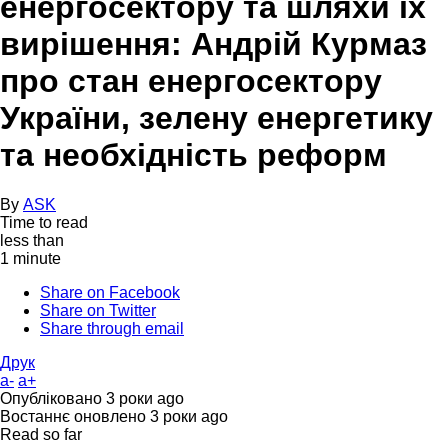
енергосектору та шляхи їх
вирішення: Андрій Курмаз
про стан енергосектору
України, зелену енергетику
та необхідність реформ
By
ASK
Time to read
less than
1 minute
Share on Facebook
Share on Twitter
Share through email
Друк
a-
a+
Опубліковано
3 роки ago
Востаннє оновлено
3 роки ago
Read so far