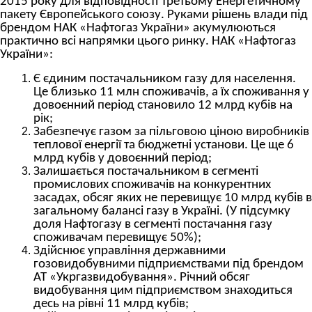
2015 року для відповідності Третьому Енергетичному
пакету Європейського союзу. Руками рішень влади під
брендом НАК «Нафтогаз України» акумулюються
практично всі напрямки цього ринку. НАК «Нафтогаз
України»:
Є єдиним постачальником газу для населення.
Це близько 11 млн споживачів, а їх споживання у
довоєнний період становило 12 млрд кубів на
рік;
Забезпечує газом за пільговою ціною виробників
теплової енергії та бюджетні установи. Це ще 6
млрд кубів у довоєнний період;
Залишається постачальником в сегменті
промислових споживачів на конкурентних
засадах, обсяг яких не перевищує 10 млрд кубів в
загальному балансі газу в Україні. (У підсумку
доля Нафтогазу в сегменті постачання газу
споживачам перевищує 50%);
Здійснює управління державними
гозовидобувними підприємствами під брендом
АТ «Укргазвидобування». Річний обсяг
видобування цим підприємством знаходиться
десь на рівні 11 млрд кубів;