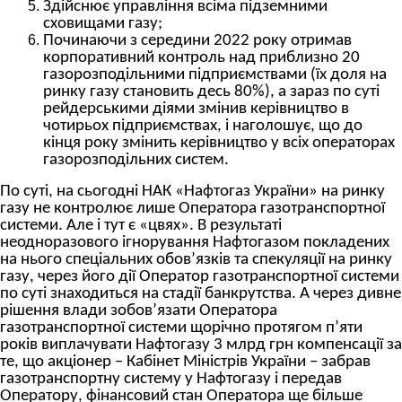
Здійснює управління всіма підземними
сховищами газу;
Починаючи з середини 2022 року отримав
корпоративний контроль над приблизно 20
газорозподільними підприємствами (їх доля на
ринку газу становить десь 80%), а зараз по суті
рейдерськими діями змінив керівництво в
чотирьох підприємствах, і наголошує, що до
кінця року змінить керівництво у всіх операторах
газорозподільних систем.
По суті, на сьогодні НАК «Нафтогаз України» на ринку
газу не контролює лише Оператора газотранспортної
системи. Але і тут є «цвях». В результаті
неодноразового ігнорування Нафтогазом покладених
на нього спеціальних обов’язків та спекуляції на ринку
газу, через його дії Оператор газотранспортної системи
по суті знаходиться на стадії банкрутства. А через дивне
рішення влади зобов’язати Оператора
газотранспортної системи щорічно протягом п’яти
років виплачувати Нафтогазу 3 млрд грн компенсації за
те, що акціонер – Кабінет Міністрів України – забрав
газотранспортну систему у Нафтогазу і передав
Оператору, фінансовий стан Оператора ще більше