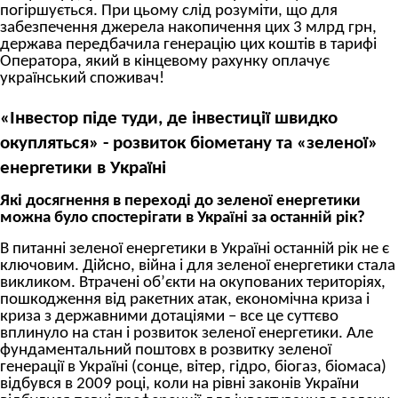
погіршується. При цьому слід розуміти, що для
забезпечення джерела накопичення цих 3 млрд грн,
держава передбачила генерацію цих коштів в тарифі
Оператора, який в кінцевому рахунку оплачує
український споживач!
«Інвестор піде туди, де інвестиції швидко
окупляться» - розвиток біометану та «зеленої»
енергетики в Україні
Які досягнення в переході до зеленої енергетики
можна було спостерігати в Україні за останній рік?
В питанні зеленої енергетики в Україні останній рік не є
ключовим. Дійсно, війна і для зеленої енергетики стала
викликом. Втрачені об’єкти на окупованих територіях,
пошкодження від ракетних атак, економічна криза і
криза з державними дотаціями – все це суттєво
вплинуло на стан і розвиток зеленої енергетики. Але
фундаментальний поштовх в розвитку зеленої
генерації в Україні (сонце, вітер, гідро, біогаз, біомаса)
відбувся в 2009 році, коли на рівні законів України