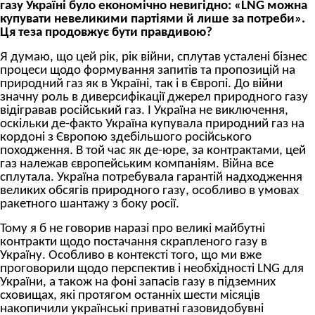
газу Україні було економічно невигідно: «LNG можна
купувати невеликими партіями й лише за потреби».
Ця теза продовжує бути правдивою?
Я думаю, що цей рік, рік війни, сплутав усталені бізнес
процеси щодо формування запитів та пропозицій на
природний газ як в Україні, так і в Європі. До війни
значну роль в диверсифікації джерел природного газу
відігравав російський газ. І Україна не виключення,
оскільки де-факто Україна купувала природний газ на
кордоні з Європою здебільшого російського
походження. В той час як де-юре, за контрактами, цей
газ належав європейським компаніям. Війна все
сплутала. Україна потребувала гарантій надходження
великих обсягів природного газу, особливо в умовах
ракетного шантажу з боку росії.
Тому я б не говорив наразі про великі майбутні
контракти щодо постачання скрапленого газу в
Україну. Особливо в контексті того, що ми вже
проговорили щодо перспектив і необхідності LNG для
України, а також на фоні запасів газу в підземних
сховищах, які протягом останніх шести місяців
накопичили українські приватні газовидобувні