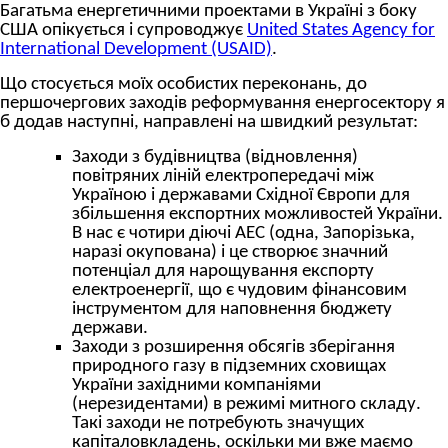
Багатьма енергетичними проектами в Україні з боку
США опікується і супроводжує
United States Agency for
International Development (USAID)
.
Що стосується моїх особистих переконань, до
першочергових заходів реформування енергосектору я
б додав наступні, направлені на швидкий результат:
Заходи з будівництва (відновлення)
повітряних ліній електропередачі між
Україною і державами Східної Європи для
збільшення експортних можливостей України.
В нас є чотири діючі АЕС (одна, Запорізька,
наразі окупована) і це створює значний
потенціал для нарощування експорту
електроенергії, що є чудовим фінансовим
інструментом для наповнення бюджету
держави.
Заходи з розширення обсягів зберігання
природного газу в підземних сховищах
України західними компаніями
(нерезидентами) в режимі митного складу.
Такі заходи не потребують значущих
капіталовкладень, оскільки ми вже маємо