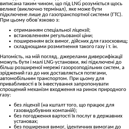
виписана таким чином, що під LNG розуміється щось
велике (виключно термінал), яке може бути
підключене лише до газотранспортної системи (ГТС).
При цьому обов’язково з:
отриманням спеціальної ліцензії;
встановленням регульованої ціни;
поширенням всіх вимог, дійсних для газосховищ;
складнощами розмитнення такого газу і т. ін.
Натомість, на мій погляд, джерелами диверсифікації
можуть бути і малі LNG-установки, які підключені до
більш розширеної мережі газорозподільних систем, а
зріджений газ до них доставляється потягами,
автомобільним транспортом. При цьому для
привабливості в їх інвестування запропонувати
спрощений механізм входження на ринок природного
газу:
без ліцензії (на кшталт того, що працює для
газовидобувних компаній);
без погодження вартості їх послуг в державних
установах;
без поширення вимог, ідентичних вимогам до