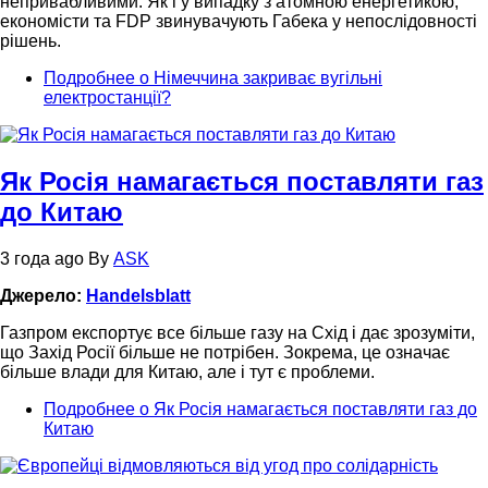
непривабливими. Як і у випадку з атомною енергетикою,
економісти та FDP звинувачують Габека у непослідовності
рішень.
Подробнее
о Німеччина закриває вугільні
електростанції?
Як Росія намагається поставляти газ
до Китаю
3 года ago
By
ASK
Джерело:
Handelsblatt
Газпром експортує все більше газу на Схід і дає зрозуміти,
що Захід Росії більше не потрібен. Зокрема, це означає
більше влади для Китаю, але і тут є проблеми.
Подробнее
о Як Росія намагається поставляти газ до
Китаю