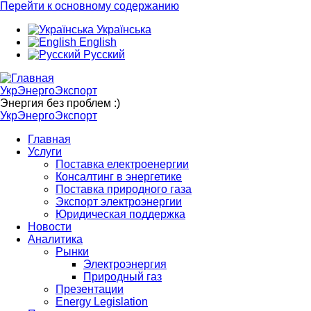
Перейти к основному содержанию
Українська
English
Русский
УкрЭнергоЭкспорт
Энергия без проблем :)
УкрЭнергоЭкспорт
Главная
Услуги
Поставка електроенергии
Консалтинг в энергетике
Поставка природного газа
Экспорт электроэнергии
Юридическая поддержка
Новости
Аналитика
Рынки
Электроэнергия
Природный газ
Презентации
Energy Legislation