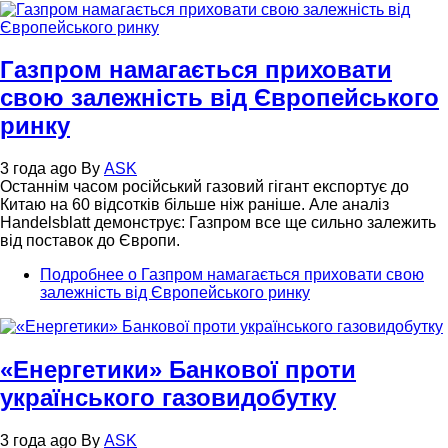
Газпром намагається приховати
свою залежність від Європейського
ринку
3 года ago
By
ASK
Останнім часом російський газовий гігант експортує до
Китаю на 60 відсотків більше ніж раніше. Але аналіз
Handelsblatt демонструє: Газпром все ще сильно залежить
від поставок до Європи.
Подробнее
о Газпром намагається приховати свою
залежність від Європейського ринку
«Енергетики» Банкової проти
українського газовидобутку
3 года ago
By
ASK