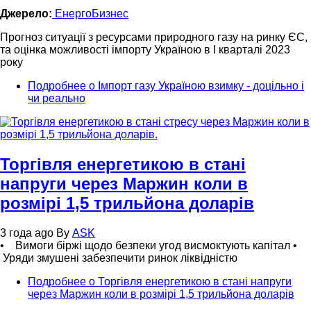
Джерело:
ЕнергоБизнес
Прогноз ситуації з ресурсами природного газу на ринку ЄС,
та оцінка можливості імпорту Україною в І кварталі 2023
року
Подробнее
о Імпорт газу Україною взимку - доцільно і
чи реально
Торгівля енергетикою в стані
напруги через Маржин коли в
розмірі 1,5 трильйона доларів
3 года ago
By
ASK
• Вимоги біржі щодо безпеки угод висмоктують капітал •
Уряди змушені забезпечити ринок ліквідністю
Подробнее
о Торгівля енергетикою в стані напруги
через Маржин коли в розмірі 1,5 трильйона доларів