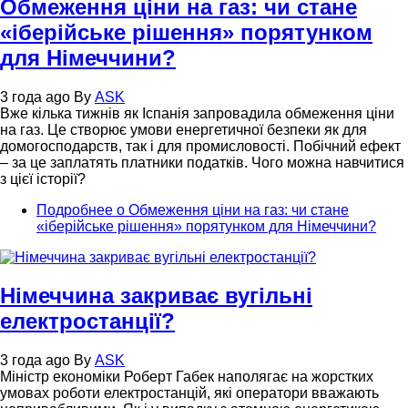
Обмеження ціни на газ: чи стане
«іберійське рішення» порятунком
для Німеччини?
3 года ago
By
ASK
Вже кілька тижнів як Іспанія запровадила обмеження ціни
на газ. Це створює умови енергетичної безпеки як для
домогосподарств, так і для промисловості. Побічний ефект
– за це заплатять платники податків. Чого можна навчитися
з цієї історії?
Подробнее
о Обмеження ціни на газ: чи стане
«іберійське рішення» порятунком для Німеччини?
Німеччина закриває вугільні
електростанції?
3 года ago
By
ASK
Міністр економіки Роберт Габек наполягає на жорстких
умовах роботи електростанцій, які оператори вважають