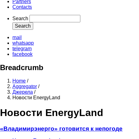
Partners
Contacts
Search
mail
whatsapp
telegram
facebook
Breadcrumb
Home
/
Aggregator
/
Джерела
/
Новости EnergyLand
Новости EnergyLand
«Владимирэнерго» готовится к непогоде