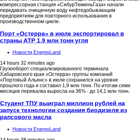
компрессорная станция «СибурТюменьГаза» начали
передавать очищенную воду нефтедобывающим
предприятиям для повторного использования в
производственном цикле.
Порт «Остерра» в июле экспортировал в
страны АТР 1,9 млн тонн угля
Новости EnergyLand
14 hours 32 minutes ago
Грузооборот специализированного терминала
Хабаровского края «Остерра» группы компаний
«Портовый Альянс» в июле сохранился на уровне
прошлого года и составил 1,9 млн тонн. По итогам семи
месяцев перевалка выросла на 36% - до 14,1 млн тонн.
Студент ТПУ выиграл миллион рублей на
запуск технологии создания биодизеля из
рапсового масла
Новости EnergyLand
14 hours 38 minutes ago