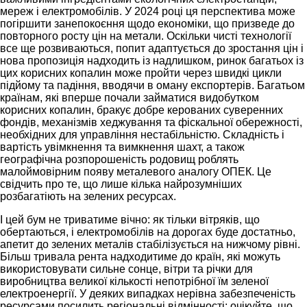
мереж і електромобілів. У 2024 році ця перспектива може
погіршити занепокоєння щодо економіки, що призведе до
повторного росту цін на метали. Оскільки чисті технології
все ще розвиваються, попит адаптується до зростання цін і
нова пропозиція надходить із надлишком, ринок багатьох із
цих корисних копалин може пройти через швидкі цикли
підйому та падіння, вводячи в оману експортерів. Багатьом
країнам, які вперше почали займатися видобутком
корисних копалин, бракує добре керованих суверенних
фондів, механізмів хеджування та фіскальної обережності,
необхідних для управління нестабільністю. Складність і
вартість увімкнення та вимкнення шахт, а також
географічна розпорошеність родовищ роблять
малоймовірним появу металевого аналогу ОПЕК. Це
свідчить про те, що лише кілька найрозумніших
розбагатіють на зелених ресурсах.
І цей бум не триватиме вічно: як тільки вітряків, що
обертаються, і електромобілів на дорогах буде достатньо,
апетит до зелених металів стабілізується на нижчому рівні.
Більш тривала рента надходитиме до країн, які можуть
використовувати сильне сонце, вітри та річки для
виробництва великої кількості непотрібної їм зеленої
електроенергії. У деяких випадках нерівна забезпеченість
ресурсами посилить регіональні відмінності: очікуйте, що