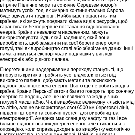
вітряне Північне море та сонячне Середземномор’я
матимуть успіх, тоді як хмарна континентальна Європа
буде відчувати труднощі. Найбільше пощастить тим
країнам, які зможуть поєднати кілька видів ресурсів, щоб
гарантувати безперервне постачання відновлюваної
енергії. Країни з невеликим населенням, можуть
використовувати будь-який надлишок, який вони
виробляють, щоб заманити на свої береги енергоємні
галузі, такі як виробництво сталі або зберігання даних. Інші
намагатимуться експортувати надлишки у вигляді
електронів або рідкого палива.
Енергетичними наддержавами переходу стануть ті, що
ігнорують критиків і роблять усе: відмовляються від
викопного палива, добувають метали та посилюють
відновлювані джерела енергії. Цього ще не робить жодна
країна. Країни Перської затоки багато говорять про сонячну
енергію та водень, але ще не взялися за жодну з цих
галузей масштабно. Чилі видобуває величезну кількість міді
та літію, але не використовує свої 6500 км берегової лінії,
південні шторми та сонячні пустелі для виробництва
електроенергії. Америка має сланцеву нафту та газ і все
більше відновлюваних джерел енергії, але стикається з
опозицією, коли справа доходить до видобутку екологічно
чистих металів на задньому дворі. Найбільші призи