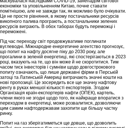
маскувалася наслідками COVID-19, занепадом світової
економіки та уповільненням Китаю, почне ставати
помітнішою, але не завжди так, як можливо було очікувати.
Це не просте рівняння, в якому постачальники ресурсів
викопного палива програють, а постачальники зелених
ресурсів виграють. В обох таборах будуть переможці і
переможені.
Під час переходу світ продовжуватиме поглинати
вуглеводні. Міжнародне енергетичне агентство прогнозує,
що попит на нафту досягне піку до 2030 року, але
прогалини в зеленій енергетиці, які спостерігаються в 2023
році, вказують на те, що він може й не скоротитися. Тим
часом тиск інвесторів і сумніви щодо довгострокового
попиту означають, що лише державні фірми в Перській
затоці та Латинській Америці витрачають значні кошти на
нові пропозиції. Це зосередить все ще значну нафтову
ренту в руках меншої кількості експортерів. Згодом
Організація країн-експортерів нафти (ОПЕК), картель,
члени якого не згодні щодо того, як найкраще впоратися з
переходом в енергетиці, може розвалитися, дозволяючи
цим самим нафтодержавам захопити ще більшу частку
ринку.
Попит на газ зберігатиметься ще довше, що дозволить