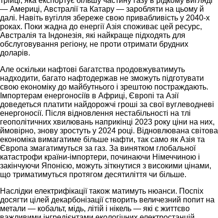
трійці, яка експортує більшу частину газу в рідкому вигляді
— Америці, Австралії та Катару — заробляти на цьому й
далі. Навіть вугілля збереже свою привабливість у 2040-х
роках. Поки жадна до енергії Азія споживає цей ресурс,
Австралія та Індонезія, які найкраще підходять для
обслуговування регіону, не проти отримати брудних
доларів.
Але оскільки нафтові багатства продовжуватимуть
надходити, багато нафтодержав не зможуть підготувати
свою економіку до майбутнього і зрештою постраждають.
Імпортерам енергоносіїв в Африці, Європі та Азії
доведеться платити найдорожчі гроші за свої вуглеводневі
енергоносії. Після відновлення нестабільності на тлі
геополітичних хвилювань наприкінці 2023 року ціни на них,
ймовірно, знову зростуть у 2024 році. Відновлювана світова
економіка вимагатиме більше нафти, так само як Азія та
Європа змагатимуться за газ. За винятком глобальної
катастрофи країни-імпортери, починаючи Німеччиною і
закінчуючи Японією, можуть зіткнутися з високими цінами,
що триматимуться протягом десятиліття чи більше.
Наслідки електрифікації також матимуть нюанси. Поспіх
досягти цілей декарбонізації створить величезний попит на
метали — кобальт, мідь, літій і нікель — які є життєво
важливими інгредієнтами екологічних електростанцій,