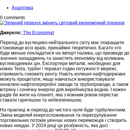
Аналітика
0 comments
Джерело:
The Economist
Перехід до вуглецево-нейтрального світу має покращити
становище всіх країн, принаймні теоретично. Багато хто
буде менше покладатися на імпорт палива, що призведе до
значних заощаджень та захистить економіку від коливань
вуглеводневих цін. Експортери металів, необхідних для
нових Tesla, турбін і терават-годин потужності мережі,
отримають соковиту ренту. Навіть колишні нафтодержави
можуть процвітати, якщо навчаться використовувати
оновлені нафтопереробні заводи та трубопроводи, а також
вітряну і сонячну енергію для виробництва водню. І кожен
радів би жити на планеті, яка з кожним роком перестає
ставати гарячішою та небезпечнішою.
На практиці ж перехід до чистого нуля буде турбулентним.
Зміна моделей енергоспоживання та перегрупування
торговельних потоків увінчає нових переможців і створить
нових невдах. У 2024 році ця розбіжність, яка досі