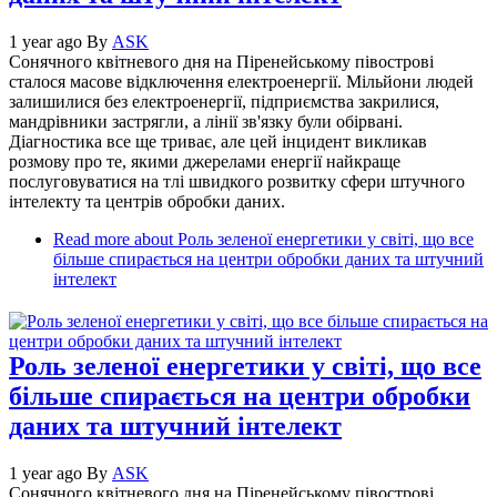
1 year ago
By
ASK
Сонячного квітневого дня на Піренейському півострові
сталося масове відключення електроенергії. Мільйони людей
залишилися без електроенергії, підприємства закрилися,
мандрівники застрягли, а лінії зв'язку були обірвані.
Діагностика все ще триває, але цей інцидент викликав
розмову про те, якими джерелами енергії найкраще
послуговуватися на тлі швидкого розвитку сфери штучного
інтелекту та центрів обробки даних.
Read more
about Роль зеленої енергетики у світі, що все
більше спирається на центри обробки даних та штучний
інтелект
Роль зеленої енергетики у світі, що все
більше спирається на центри обробки
даних та штучний інтелект
1 year ago
By
ASK
Сонячного квітневого дня на Піренейському півострові