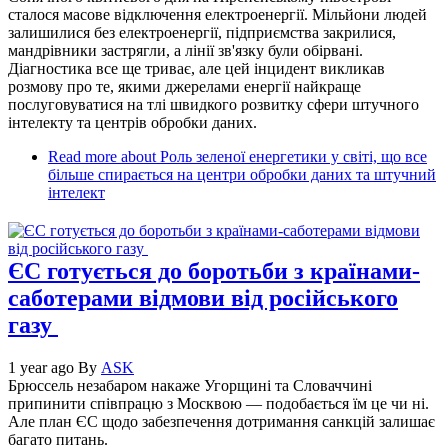
сталося масове відключення електроенергії. Мільйони людей
залишилися без електроенергії, підприємства закрилися,
мандрівники застрягли, а лінії зв'язку були обірвані.
Діагностика все ще триває, але цей інцидент викликав
розмову про те, якими джерелами енергії найкраще
послуговуватися на тлі швидкого розвитку сфери штучного
інтелекту та центрів обробки даних.
Read more
about Роль зеленої енергетики у світі, що все
більше спирається на центри обробки даних та штучний
інтелект
ЄС готується до боротьби з країнами-
саботерами відмови від російського
газу
1 year ago
By
ASK
Брюссель незабаром накаже Угорщині та Словаччині
припинити співпрацю з Москвою — подобається їм це чи ні.
Але план ЄС щодо забезпечення дотримання санкцій залишає
багато питань.