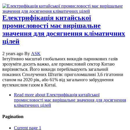
Електрифікація китайської
промисловості має вирішальне
значення для досягнення кліматичних
цілей
2 years ago
By
ASK
Інтуїтивно масштаб глобальних викидів парникових газів
зрозуміти досить важко, але промисловий сектор Китаю
вирізняється. Його викиди перебільшують загальний
показних Сполучених Штатів: приголомшливі 3,6 гігатонни
станом на 2020 рік, або 61% від загального забруднення
вуглекислим газом в Китаї.
Read more
about Електрифікація китайської
промисловості має вирішальне значення для досягнення
кліматичних цілей
Pagination
Current page
1