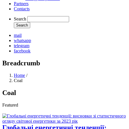
Partners
Contacts
Search
mail
whatsapp
telegram
facebook
Breadcrumb
Home
/
Coal
Coal
Featured
Глобальні енергетичні тенденції: