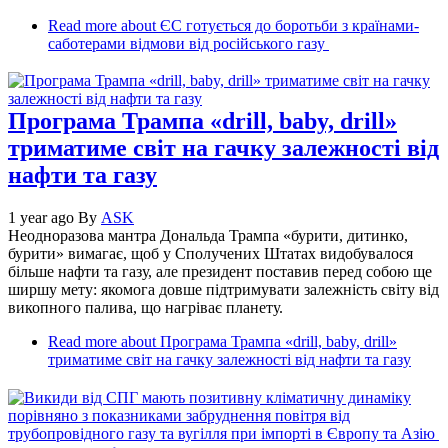
Read more
about ЄС готується до боротьби з країнами-
саботерами відмови від російського газу
Програма Трампа «drill, baby, drill»
триматиме світ на гачку залежності від
нафти та газу
1 year ago
By
ASK
Неодноразова мантра Дональда Трампа «бурити, дитинко,
бурити» вимагає, щоб у Сполучених Штатах видобувалося
більше нафти та газу, але президент поставив перед собою ще
ширшу мету: якомога довше підтримувати залежність світу від
викопного палива, що нагріває планету.
Read more
about Програма Трампа «drill, baby, drill»
триматиме світ на гачку залежності від нафти та газу