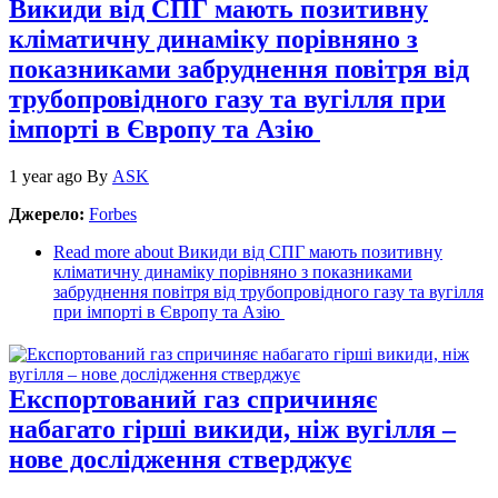
Викиди від СПГ мають позитивну
кліматичну динаміку порівняно з
показниками забруднення повітря від
трубопровідного газу та вугілля при
імпорті в Європу та Азію
1 year ago
By
ASK
Джерело:
Forbes
Read more
about Викиди від СПГ мають позитивну
кліматичну динаміку порівняно з показниками
забруднення повітря від трубопровідного газу та вугілля
при імпорті в Європу та Азію
Експортований газ спричиняє
набагато гірші викиди, ніж вугілля –
нове дослідження стверджує