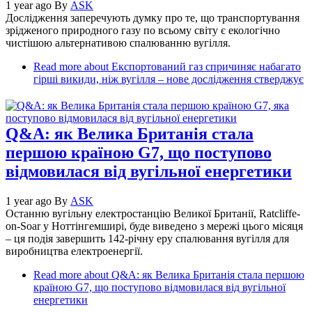
1 year ago
By
ASK
Дослідження заперечують думку про те, що транспортування
зрідженого природного газу по всьому світу є екологічно
чистішою альтернативою спалюванню вугілля.
Read more
about Експортований газ спричиняє набагато
гірші викиди, ніж вугілля – нове дослідження стверджує
Q&A: як Велика Британія стала
першою країною G7, що поступово
відмовилася від вугільної енергетики
1 year ago
By
ASK
Останню вугільну електростанцію Великої Британії, Ratcliffe-
on-Soar у Ноттінгемширі, буде виведено з мережі цього місяця
– ця подія завершить 142-річну еру спалювання вугілля для
виробництва електроенергії.
Read more
about Q&A: як Велика Британія стала першою
країною G7, що поступово відмовилася від вугільної
енергетики