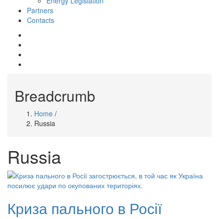
Energy Legislation
Partners
Contacts
mail
whatsapp
telegram
facebook
Breadcrumb
Home
/
Russia
Russia
Криза пального в Росії