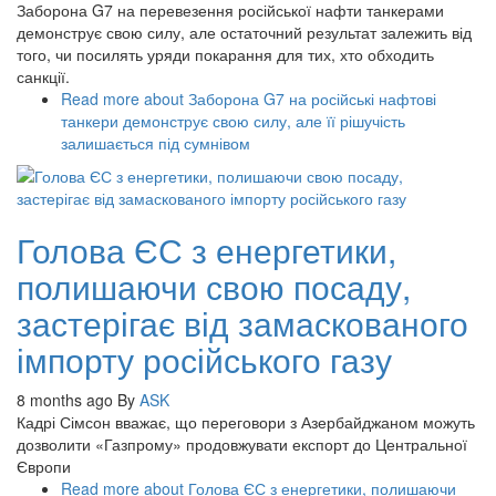
Заборона G7 на перевезення російської нафти танкерами
демонструє свою силу, але остаточний результат залежить від
того, чи посилять уряди покарання для тих, хто обходить
санкції.
Read more
about Заборона G7 на російські нафтові
танкери демонструє свою силу, але її рішучість
залишається під сумнівом
Голова ЄС з енергетики,
полишаючи свою посаду,
застерігає від замаскованого
імпорту російського газу
8 months ago
By
ASK
Кадрі Сімсон вважає, що переговори з Азербайджаном можуть
дозволити «Газпрому» продовжувати експорт до Центральної
Європи
Read more
about Голова ЄС з енергетики, полишаючи