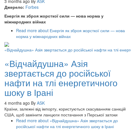
3 months ago
By
ASK
Джерело:
Forbes
Енергія як зброя жорсткої сили — нова норма у
міжнародних війнах
Read more
about Енергія як зброя жорсткої сили — нова
норма у міжнародних війнах
«Відчайдушна» Азія
звертається до російської
нафти на тлі енергетичного
шоку в Ірані
4 months ago
By
ASK
Країни, залежні від імпорту, користуються скасуванням санкцій
США, щоб замінити ланцюги постачання з Перської затоки
Read more
about «Відчайдушна» Азія звертається до
російської нафти на тлі енергетичного шоку в Ірані