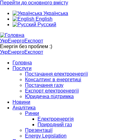
Перейти до основного вмісту
Українська
English
Русский
УкрЕнергоЕкспорт
Енергія без проблем :)
УкрЕнергоЕкспорт
Головна
Послуги
Постачання електроенергії
Консалтинг в енергетиці
Постачання газу
Експорт електроенергії
Юридична підтримка
Новини
Аналітика
Ринки
Електроенергія
Природний газ
Презентації
Energy Legislation