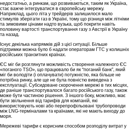
недостатньо, а ринкам, що розвиваються, таким як Україна,
стає важче інтегруватися в європейську мережу.
Наприклад, цього літа у трейдерів залишилося мало
стимулів зберігати газ в Україні, тому що різниця між літніми
та зимовими цінами надто вузька, щоб покрити навіть
половину вартості транспортування газу з Австрії в Україну
та назад.
Існує декілька напрямків дій з цієї ситуації. Більше
підтримки можна було б надати операторам ГТС у колишніх
російських транзитних країнах.
ЄС міг би розглянути можливість створення належного ЄС
«поганого TSO», що працювало би як “поганий банк”, який
міг би володіти (і оплачувати) потужністю, яка більше не
потрібна ринку, але ще не була повністю виведена з
експлуатації. Субсидоване скорочення мережі в тих місцях,
де раніше транспортувалося багато російського газу, також
може бути частиною рішення. З іншого боку, можливо, має
бути звільнення від тарифів для компаній, які
використовують нові або перепрофільовані трубопроводи
між LNG-терміналами та країнами, які не мають виходу до
моря.
Мережеві тарифи є корисним способом розподілу витрат у