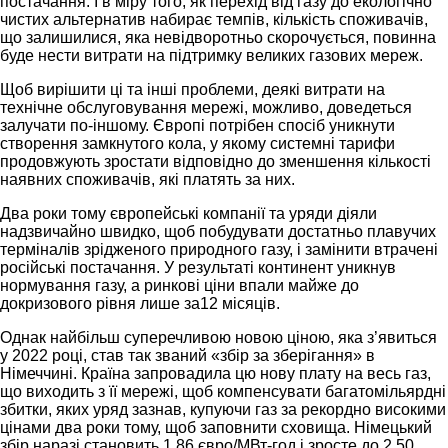
постачання. І в міру того, як перехід від газу до екологічно
чистих альтернатив набирає темпів, кількість споживачів,
що залишилися, яка невідворотньо скорочується, повинна
буде нести витрати на підтримку великих газових мереж.
Щоб вирішити ці та інші проблеми, деякі витрати на
технічне обслуговування мережі, можливо, доведеться
залучати по-іншому. Європі потрібен спосіб уникнути
створення замкнутого кола, у якому системні тарифи
продовжують зростати відповідно до зменшення кількості
наявних споживачів, які платять за них.
Два роки тому європейські компанії та уряди діяли
надзвичайно швидко, щоб побудувати достатньо плавучих
терміналів зрідженого природного газу, і замінити втрачені
російські постачання. У результаті континент уникнув
нормування газу, а ринкові ціни впали майже до
докризового рівня лише за12 місяців.
Однак найбільш суперечливою новою ціною, яка з’явиться
у 2022 році, став так званий «збір за зберігання» в
Німеччині. Країна запровадила цю нову плату на весь газ,
що виходить з її мережі, щоб компенсувати багатомільярдні
збитки, яких уряд зазнав, купуючи газ за рекордно високими
цінами два роки тому, щоб заповнити сховища. Німецький
збір наразі становить 1,86 євро/МВт-год і зросте до 2,50