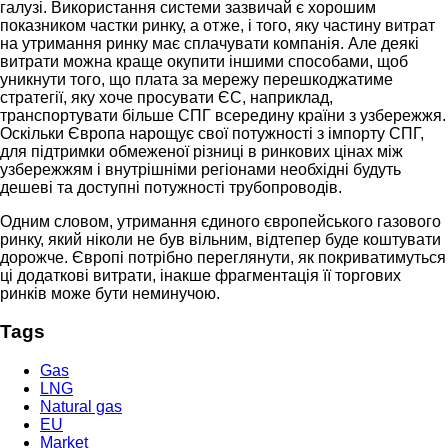
галузі. Використання системи зазвичай є хорошим
показником частки ринку, а отже, і того, яку частину витрат
на утримання ринку має сплачувати компанія. Але деякі
витрати можна краще окупити іншими способами, щоб
уникнути того, що плата за мережу перешкоджатиме
стратегії, яку хоче просувати ЄС, наприклад,
транспортувати більше СПГ всередину країни з узбережжя.
Оскільки Європа нарощує свої потужності з імпорту СПГ,
для підтримки обмеженої різниці в ринкових цінах між
узбережжям і внутрішніми регіонами необхідні будуть
дешеві та доступні потужності трубопроводів.
Одним словом, утримання єдиного європейського газового
ринку, який ніколи не був вільним, відтепер буде коштувати
дорожче. Європі потрібно переглянути, як покриватимуться
ці додаткові витрати, інакше фрагментація її торгових
ринків може бути неминучою.
Tags
Gas
LNG
Natural gas
EU
Market