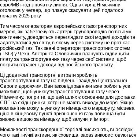
євро/МВт-год з початку липня. Однак уряд Німеччини
оголосив у четвер, що планує скасувати цей податок з
початку 2025 року.
Тим часом операторам європейських газотранспортних
мереж, які забезпечують артерії трубопроводів по всьому
континенту, доводиться переглядати свої моделі доходів та
адаптуватися до світу, в якому через систему не протікає
російський газ. Так звані оператори транспортних систем
(TSO) у Чехії, Австрії та Словаччині планують підвищити
плату за транспортування газу через свої системи, щоб
покрити втрачені доходи від російського транзиту.
Ці додаткові транспортні витрати зроблять
транспортування газу на південь і захід до Центральної
Європи дорожчим. Вантажовідправники вже роблять усе
можливе, щоб уникнути транспортування газу через
Німеччину, попри те, що цей шлях є основним для доставки
СПГ на східні ринки, котрі не мають виходу до моря. Якщо
компанії не можуть уникнути німецького маршруту, місцева
ціна в кінцевому пункті призначення газу повинна бути
значно вищою за німецьку, щоб залучити імпорт.
Можливості транскордонної торгівлі висихають, внаслідок
чого такі гнучкі активи, як сховища, зараз використовуються