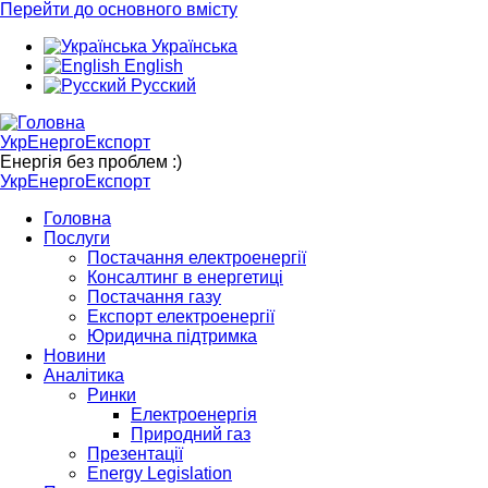
Перейти до основного вмісту
Українська
English
Русский
УкрЕнергоЕкспорт
Енергія без проблем :)
УкрЕнергоЕкспорт
Головна
Послуги
Постачання електроенергії
Консалтинг в енергетиці
Постачання газу
Експорт електроенергії
Юридична підтримка
Новини
Аналітика
Ринки
Електроенергія
Природний газ
Презентації
Energy Legislation