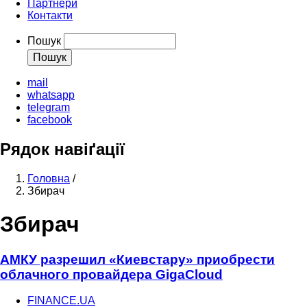
Партнери
Контакти
Пошук
mail
whatsapp
telegram
facebook
Рядок навіґації
Головна
/
Збирач
Збирач
АМКУ разрешил «Киевстару» приобрести
облачного провайдера GigaCloud
FINANCE.UA