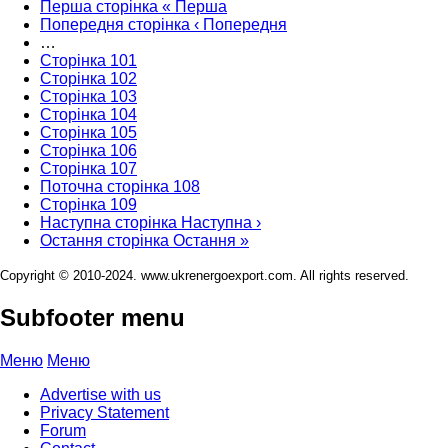
Перша сторінка
« Перша
Попередня сторінка
‹ Попередня
…
Сторінка
101
Сторінка
102
Сторінка
103
Сторінка
104
Сторінка
105
Сторінка
106
Сторінка
107
Поточна сторінка
108
Сторінка
109
Наступна сторінка
Наступна ›
Остання сторінка
Остання »
Copyright © 2010-2024. www.ukrenergoexport.com. All rights reserved.
Subfooter menu
Меню
Меню
Advertise with us
Privacy Statement
Forum