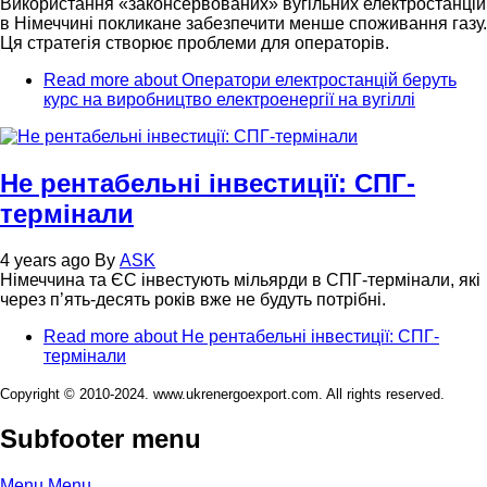
Використання «законсервованих» вугільних електростанцій
в Німеччині покликане забезпечити менше споживання газу.
Ця стратегія створює проблеми для операторів.
Read more
about Оператори електростанцій беруть
курс на виробництво електроенергії на вугіллі
Не рентабельні інвестиції: СПГ-
термінали
4 years ago
By
ASK
Німеччина та ЄС інвестують мільярди в СПГ-термінали, які
через п’ять-десять років вже не будуть потрібні.
Read more
about Не рентабельні інвестиції: СПГ-
термінали
Copyright © 2010-2024. www.ukrenergoexport.com. All rights reserved.
Subfooter menu
Menu
Menu