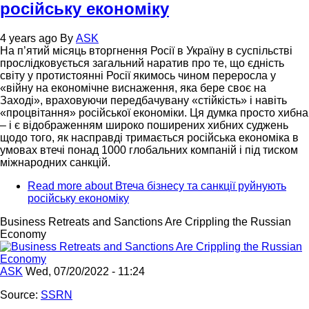
російську економіку
4 years ago
By
ASK
На п’ятий місяць вторгнення Росії в Україну в суспільстві
прослідковується загальний наратив про те, що єдність
світу у протистоянні Росії якимось чином переросла у
«війну на економічне виснаження, яка бере своє на
Заході», враховуючи передбачувану «стійкість» і навіть
«процвітання» російської економіки. Ця думка просто хибна
– і є відображенням широко поширених хибних суджень
щодо того, як насправді тримається російська економіка в
умовах втечі понад 1000 глобальних компаній і під тиском
міжнародних санкцій.
Read more
about Втеча бізнесу та санкції руйнують
російську економіку
Business Retreats and Sanctions Are Crippling the Russian
Economy
ASK
Wed, 07/20/2022 - 11:24
Source
:
SSRN