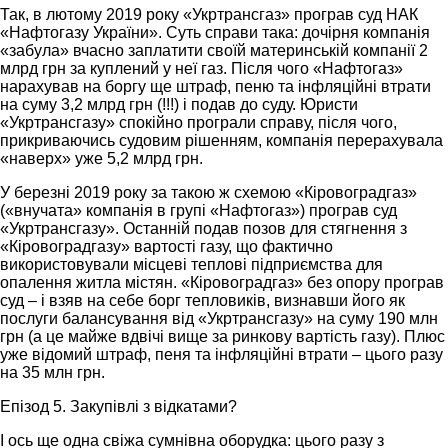
Так, в лютому 2019 року «Укртрансгаз» програв суд НАК
«Нафтогазу України». Суть справи така: дочірня компанія
«забула» вчасно заплатити своїй материнській компанії 2
млрд грн за куплений у неї газ. Після чого «Нафтогаз»
нарахував на боргу ще штраф, пеню та інфляційні втрати
на суму 3,2 млрд грн (!!!) і подав до суду. Юристи
«Укртрансгазу» спокійно програли справу, після чого,
прикриваючись судовим рішенням, компанія перерахувала
«наверх» уже 5,2 млрд грн.
У березні 2019 року за такою ж схемою «Кіровоградгаз»
(«внучата» компанія в групі «Нафтогаз») програв суд
«Укртрансгазу». Останній подав позов для стягнення з
«Кіровоградгазу» вартості газу, що фактично
використовували місцеві теплові підприємства для
опалення житла містян. «Кіровоградгаз» без опору програв
суд – і взяв на себе борг тепловиків, визнавши його як
послуги балансування від «Укртрансгазу» на суму 190 млн
грн (а це майже вдвічі вище за ринкову вартість газу). Плюс
уже відомий штраф, пеня та інфляційні втрати – цього разу
на 35 млн грн.
Епізод 5. Закупівлі з відкатами?
І ось ще одна свіжа сумнівна оборудка: цього разу з