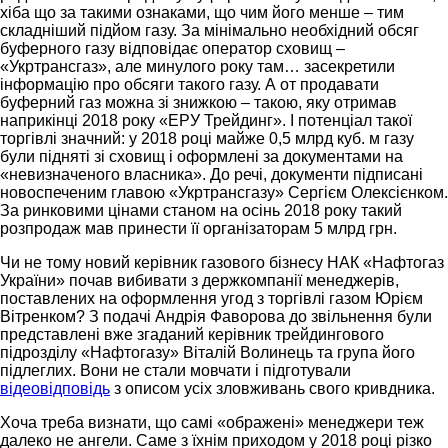
хіба що за такими ознаками, що чим його менше – тим
складніший підйом газу. За мінімально необхідний обсяг
буферного газу відповідає оператор сховищ –
«Укртрансгаз», але минулого року там… засекретили
інформацію про обсяги такого газу. А от продавати
буферний газ можна зі знижкою – такою, яку отримав
наприкінці 2018 року «ЕРУ Трейдинг». І потенціал такої
торгівлі значний: у 2018 році майже 0,5 млрд куб. м газу
були підняті зі сховищ і оформлені за документами на
«невизначеного власника». До речі, документи підписані
новоспеченим главою «Укртрансгазу» Сергієм Олексієнком.
За ринковими цінами станом на осінь 2018 року такий
розпродаж мав принести її організаторам 5 млрд грн.
Чи не тому новий керівник газового бізнесу НАК «Нафтогаз
України» почав вибивати з держкомпанії менеджерів,
поставлених на оформлення угод з торгівлі газом Юрієм
Вітренком? З подачі Андрія Фаворова до звільнення були
представлені вже згаданий керівник трейдингового
підрозділу «Нафтогазу» Віталій Волинець та група його
підлеглих. Вони не стали мовчати і підготували
відеовідповідь
з описом усіх зловживань свого кривдника.
Хоча треба визнати, що самі «ображені» менеджери теж
далеко не ангели. Саме з їхнім приходом у 2018 році різко