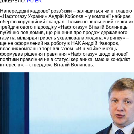
ДЖЕРЕЛО:
PU ER
Напередодні кадрової розв’язки – залишиться чи ні главою
«Нафтогазу України» Андрій Коболєв – у компанії набирає
обертів корупційний скандал. Тільки-но звільнений керівник
трейдингового підрозділу «Нафтогазу» Віталій Волинець
публічно повідомив, що рішення про продаж державного
газу на мільярди гривень ухвалювала людина «з ринку» –
ще не оформлений на роботу в НАК Андрій Фаворов,
власник компанії з торгівлі газом. «Він майже місяць
формував рішення правління «Нафтогазу» щодо цінової
політики правління не в статусі керівника, маючи конфлікт
інтересів», – стверджує Віталій Волинець.