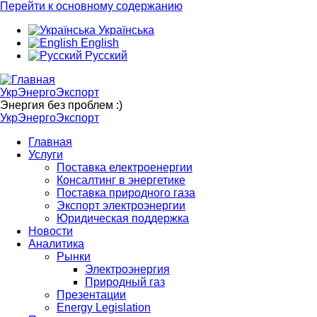
Перейти к основному содержанию
Українська
English
Русский
УкрЭнергоЭкспорт
Энергия без проблем :)
УкрЭнергоЭкспорт
Главная
Услуги
Поставка електроенергии
Консалтинг в энергетике
Поставка природного газа
Экспорт электроэнергии
Юридическая поддержка
Новости
Аналитика
Рынки
Электроэнергия
Природный газ
Презентации
Energy Legislation