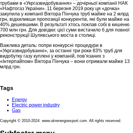
трубами в «Укргазвидобування» – дочірньої компанії НАК
«Нафтогаз України». 11 березня 2019 року ця «дочка»
закупила у компанії Віктора Пінчука труб майже на 2 млрд
грн, відхиливши пропозиції конкурентів, які були майже на
40% дешевшими. В результаті хтось поклав собі в кишеню
700 млн грн. Для довідки: цієї суми вистачило б для повної
реконструкції Шулявського моста в столиці.
Важлива деталь: попри конкурсні процедури в
«Укргазвидобуванні», за останні три роки 83% труб для
видобутку газу куплені у компаній, пов’язаних з
«Інтерпайпом» Віктора Пінчука – вони отримали майже 13
млрд грн.
Tags
Energy
Electric power industry
Gas
Copyright © 2010-2024. www.ukrenergoexport.com. All rights reserved.