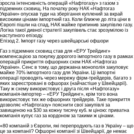
зросла інтенсивність операцій «Нафтогазу» з газом з
підземних сховищ. На початку року НАК «Нафтогаз
України» опускав туди на зберігання куплений за вкрай
високими цінами імпортний газ. Коли ближче до літа ціни в
Європі пішли на спад, НАК майже припинив закупівлю газу.
Логіка такої дивної стратегії закупівель стає зрозумілою із
наступного епізоду.
Епізод 2. Імпорт газу через швейцарські офшори
Газ з підземних сховищ став для «ЕРУ Трейдинг»
компенсацією за покупку дорогого імпортного газу в рамках
операцій прикриття офшорних схем НАК «Нафтогаз
України». Сенс в тому, що державна монополія закуповує
майже 70% імпортного газу для України. Ці імпортні
операції проводять через мережу фірм-трейдерів, багато з
яких зареєстровані в офшорах (найчастіше у Швейцарії).
Таку ж схему використовує і друга після «Нафтогазу»
компанія-імпортер – «ЕРУ Трейдинг», крім того вона
використовує тих же офшорних трейдерів. Таке прикриття
дозволяє «Нафтогазу» пояснити свої закупівлі за
завищеною на $30 за кожну тисячу куб. м ціною: приватна
компанія купує газ за кордоном за такими ж цінами.
«80 компаній з Європи, які перепродують газ в Україну – що
це за компанії? Офшорні компанії зі Швейцарії, де немає