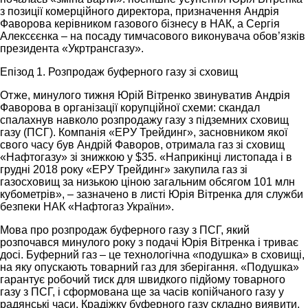
з позиції комерційного директора, призначення Андрія
Фаворова керівником газового бізнесу в НАК, а Сергія
Алексєєнка – на посаду тимчасового виконувача обов’язків
президента «Укртрансгазу».
Епізод 1. Розпродаж буферного газу зі сховищ
Отже, минулого тижня Юрій Вітренко звинуватив Андрія
Фаворова в організації корупційної схеми: скандал
спалахнув навколо розпродажу газу з підземних сховищ
газу (ПСГ). Компанія «ЕРУ Трейдинг», засновником якої
свого часу був Андрій Фаворов, отримала газ зі сховищ
«Нафтогазу» зі знижкою у $35. «Наприкінці листопада і в
грудні 2018 року «ЕРУ Трейдинг» закупила газ зі
газосховищ за низькою ціною загальним обсягом 101 млн
кубометрів», – зазначено в листі Юрія Вітренка для служби
безпеки НАК «Нафтогаз України».
Мова про розпродаж буферного газу з ПСГ, який
розпочався минулого року з подачі Юрія Вітренка і триває
досі. Буферний газ – це технологічна «подушка» в сховищі,
на яку опускають товарний газ для зберігання. «Подушка»
гарантує робочий тиск для швидкого підйому товарного
газу з ПСГ, і сформована ще за часів копійчаного газу у
радянські часи. Крадіжку буферного газу складно виявити,