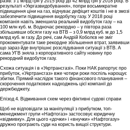
разів: з 1 млрд грн у 2015 році до 42 млрд грн у 2018 році. В
результаті «Укргазвидобування», попри восьмикратне
підвищення ціни на газ, відчуває дефіцит коштів і не в змозі
забезпечити підвищення видобутку газу. У 2018 році
компанія навіть зменшила реальний видобуток газу – на
100 млн куб. м. Водночас рекордно – у півтора раза
збільшивши обсяги газу на ВТВ – з 0,9 млрд куб. м до 1,5
млрд куб. м газу. До речі, сам Андрій Коболєв не зміг
прокоментувати таке рекордне збільшення втрат, заявивши
що зараз йде внутрішнє розслідування ситуації з ВТВ. А
сама УГВ зняла з корпоративного сайту новину про
рекордний видобуток газу.
Схожа ситуація і в «Укртрансгазі». Поки НАК рапортує про
прибуток, «Укртрансгаз» вже чотири роки поспіль нарощує
збитки. Прямий наслідок такого фінансового планування –
скорочення податкових надходжень цієї компанії до
держбюджету.
Епізод 4. Відмивання схем через фіктивні судові справи
Щоб не відповідати за маніпуляції з прибутком, топ-
менеджмент групи «Нафтогаз» застосовує юридичну
«відмивку». Для цього «дочки» і «внучки» «Нафтогазу»
дружно програють суди на користь вищої структури.