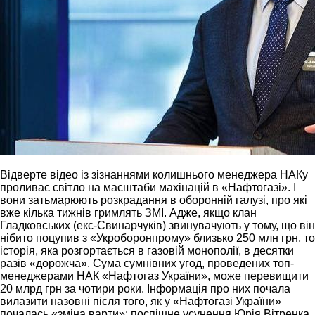
Відверте відео із зізнаннями колишнього менеджера НАКу
проливає світло на масштаби махінацій в «Нафтогазі». І
вони затьмарюють розкрадання в оборонній галузі, про які
вже кілька тижнів гримлять ЗМІ. Адже, якщо клан
Гладковських (екс-Свинарчуків) звинувачують у тому, що він
нібито поцупив з «Укроборонпрому» близько 250 млн грн, то
історія, яка розгортається в газовій монополії, в десятки
разів «дорожча». Сума сумнівних угод, проведених топ-
менеджерами НАК «Нафтогаз України», може перевищити
20 млрд грн за чотири роки. Інформація про них почала
вилазити назовні після того, як у «Нафтогазі України»
почалась «зміна варти»: поспішне усунення Юрія Вітренка