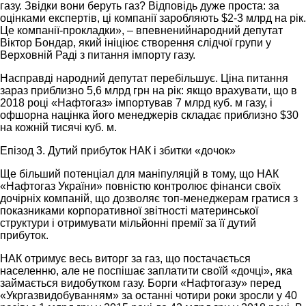
газу. Звідки вони беруть газ? Відповідь дуже проста: за
оцінками експертів, ці компанії заробляють $2-3 млрд на рік.
Це компанії-прокладки», – впевненийнародний депутат
Віктор Бондар, який ініціює створення слідчої групи у
Верховній Раді з питання імпорту газу.
Насправді народний депутат перебільшує. Ціна питання
зараз приблизно 5,6 млрд грн на рік: якщо врахувати, що в
2018 році «Нафтогаз» імпортував 7 млрд куб. м газу, і
офшорна націнка його менеджерів складає приблизно $30
на кожній тисячі куб. м.
Епізод 3. Дутий прибуток НАК і збитки «дочок»
Ще більший потенціал для маніпуляцій в тому, що НАК
«Нафтогаз України» повністю контролює фінанси своїх
дочірніх компаній, що дозволяє топ-менеджерам гратися з
показниками корпоративної звітності материнської
структури і отримувати мільйонні премії за її дутий
прибуток.
НАК отримує весь виторг за газ, що постачається
населенню, але не поспішає заплатити своїй «дочці», яка
займається видобутком газу. Борги «Нафтогазу» перед
«Укргазвидобуванням» за останні чотири роки зросли у 40