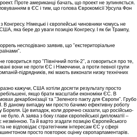
роект. Проте американці бачать, що проект не зупиняється.
ловуванням в ЄС і тим, що голова Єврокомісії Урсула Фон
 з Конгресу. Німецькі і європейські чиновники чомусь не
США, яка бере до уваги позицію Конгресу. І як би Трампу,
 Боррель несподівано заявив, що "екстериторіальне
раїнами".
е говориться про "Північний потік-2", а говориться про те,
вані вони не проти ЄС і Німеччини, а проти певної групи
компаній-підрядників, які мають виконати низку технічних
бразно кажучи, США хотіли досягти результату просто
перебільшені, якщо брати масштаби економіки ЄС. В
овах декарбонізації та "Зеленого пакту для Європи". Грубо
ВП. В даному випадку ми просто бачимо ефективну роботу
у Бореля. Це випадок, коли доречно сказати, що російсько-
не було. А заява з боку глави європейської дипломатії –
 є незмінною. Та й варто згадати позицію Європейського
 та не відповідає стратегічним інтересам ЄС у сфері
 Вашингтоном просто повторює оцінку європарламентарів.