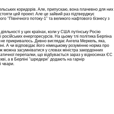
ельських коридорів. Але, припускаю, вона плачевно для них
ідстояти цей проект. Але це зайвий раз підтверджує
го "Північного потоку-1" та великого нафтового бізнесу з
 діяльності у цих країнах, коли у США путінську Росію
російських енергоресурсів. На цьому тлі політика Берліна
не прикривалось. Дивно виглядає Ангела Меркель, яка,
ині. А чи відповідає його німецькому розумінню норма про
ож можна засумніватися у словах міністра закордонних
атичної перепалки, що відбувається зараз у відносинах ЄС
ві, а в Берліні "шредери" додають на гарнір
і чвари.