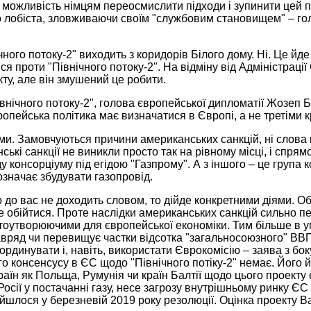
 можливість німцям переосмислити підходи і зупинити цей п
го лобіста, зловживаючи своїм "службовим становищем" – го
чного потоку-2" виходить з коридорів Білого дому. Ні. Це йде
проти "Північного потоку-2". На відміну від Адміністрації 
кту, але він змушений це робити.
івнічного потоку-2", голова європейської дипломатії Жозеп
опейська політика має визначатися в Європі, а не третіми к
ями. Замовчуються причини американських санкцій, ні слова н
і санкції не виникли просто так на рівному місці, і спрямо
ду консорціуму під егідою "Газпрому". А з іншого – це група 
означає збудувати газопровід.
о до вас не доходить словом, то дійде конкретними діями. О
не обійтися. Проте наслідки американських санкцій сильно 
тоутворюючими для європейської економіки. Тим більше в ум
навряд чи перевищує частки відсотка "загальносоюзного" В
ординувати і, навіть, використати Єврокомісію – заява з бок
о консенсусу в ЄС щодо "Північного потіку-2" немає. Його й 
раїн як Польща, Румунія чи країн Балтії щодо цього проекту
Росії у постачанні газу, несе загрозу внутрішньому ринку ЄС
– йшлося у березневій 2019 року резолюції. Оцінка проекту