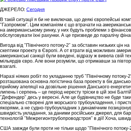
ДЖЕРЕЛО:
Сегодня
В такій ситуації я би не виключав, що деякі європейські к
"Газпромом". Цим компаніям є що втрачати на американсько
на американському ринку, у них будуть проблеми з фінансов
обслуговувати їхні рахунки. А це призведе до паралічу фіна
Вигода від "Північного потоку-2" за обставин низьких цін на
скептики проекту в Європі. А от втрати від можливих америк
американські санкції були введені, відразу ж вивела свій те
мільярдів євро. Але вони розуміли, що отримавши за півтор
взагалі.
Наразі ніяких робіт по укладанню труб "Північному потоку-2
розташована основна логістична база проекту в бік дансько
прийому апеляції на дозвільне рішення Данського енергетич
липень і серпень – це період нересту тріски в цій зоні Бал
"Дефендер" десь у вересні. Але це будівництво не буде таким 
спеціально створені для морського трубоукладення, і присто
якорями, а не судно-трубоукладник з динамічним позиціонув
швидкість укладання, за даними російських джерел, для бар
технологій "Межрегионтрубопроводстроя" в дії! Хоча, швидше
США завжди були проти не тільки щодо "Північного потоку-2"