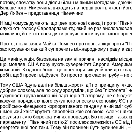
потоку, спочатку вони діяли більш м’якими методами, даючи
Більше того, Німеччина виходить на перші ролі в якості йо
Дер Ляйєн – представниця Німеччини.
Німці чомусь думають, що ідея про нові санкції проти "Півні
слухають голосу Європарламенту, який не раз висловлювався 
можливо, й не хотілося діяти рішуче проти путінського прое
Проте, після заяви Майка Помпео про нові санкції проти "П
застосування санкцій суперечить міжнародному праву, а євр
Це маніпуляція, базована на заміні причин і наслідків місц
що, мовляв, США порушують суверенітет Європи. Американськ
компаній. З одного боку – це інвестори, які увійшли до скла
робіт, щоб проект відбувся, бо просто прокласти трубу – не 
Тому США йдуть далі на більш жорсткі дії по принципу: якщ
добрим словом, але по ходу зрозуміли, що без "пістолета" 
сукупності група компаній-партнерів "Газпрому" не є бюдже
кажучи, порядок їхнього сукупного внеску в економіку ЄС 
російсько-німецького корпоративного тандему, який зміг суб
німецький хвіст крутить європейською собакою. Але ж ніяког
результат суто бюрократичних процедур. Бо позиція таких к
парламенту. "Північний потік-2" посилює залежність ЄС від 
енергетичної політики. Тому він повинен бути зупинений", 