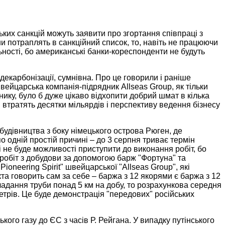
ьких санкцій можуть заявити про згортання співпраці з
и потраплять в санкційний список, то, навіть не працюючи
ьності, бо американські банки-кореспонденти не будуть
 декарбонізації, сумнівна. Про це говорили і раніше
швейцарська компанія-підрядник Allseas Group, як тільки
нику, було б дуже цікаво відхопити добрий шмат в кілька
 втратять десятки мільярдів і перспективу ведення бізнесу
будівництва з боку німецького острова Рюген, де
о одній простій причині – до 3 серпня триває термін
і не буде можливості приступити до виконання робіт, бо
 робіт з добудови за допомогою барж "Фортуна" та
ioneering Spirit" швейцарської "Allseas Group", які
та говорить сам за себе – баржа з 12 якорями є баржа з 12
ладання труби понад 5 км на добу, то розрахункова середня
етрів. Це буде демонстрація "передових" російських
ого газу до ЄС з часів Р. Рейгана. У випадку путінського