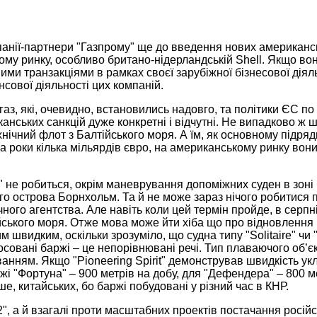
омпанії-партнери "Газпрому" ще до введення нових американс
му ринку, особливо британо-нідерландській Shell. Якщо вон
ими транзакціями в рамках своєї зарубіжної бізнесової діял
нсової діяльності цих компаній.
 газ, які, очевидно, встановились надовго, та політики ЄС по
анських санкцій дуже конкретні і відчутні. Не випадково ж 
хнічний флот з Балтійського моря. А їм, як основному підряд
а роки кілька мільярдів євро, на американському ринку вони
" не робиться, окрім маневрування допоміжних суден в зоні 
го острова Борнхольм. Та й не може зараз нічого робитися п
ного агентства. Але навіть коли цей термін пройде, в серпн
тійського моря. Отже мова може йти хіба що про відновлення
швидким, оскільки зрозуміло, що судна типу "Solitaire" чи "P
совані баржі – це непорівнювані речі. Тип плаваючого об’єк
анням. Якщо "Pioneering Spirit" демонстрував швидкість ук
жі "Фортуна" – 900 метрів на добу, для "Дефендера" – 800 м
, китайських, бо баржі побудовані у різний час в КНР.
, а й взагалі проти масштабних проектів постачання російськ