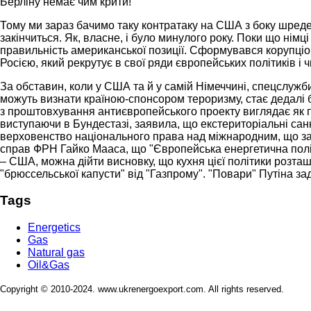
Берліну немає чим крити!
Тому ми зараз бачимо таку контратаку на США з боку шреде
закінчиться. Як, власне, і було минулого року. Поки що німц
правильність американської позиції. Сформувався корупціог
Росією, який рекрутує в свої ряди європейських політиків і
За обставин, коли у США та й у самій Німеччині, спецслужби 
можуть визнати країною-спонсором тероризму, стає дедалі б
з проштовхування антиєвропейського проекту виглядає як п
виступаючи в Бундестазі, заявила, що екстериторіальні сан
верховенство національного права над міжнародним, що зак
справ ФРН Гайко Мааса, що "Європейська енергетична політ
– США, можна дійти висновку, що кухня цієї політики розташ
"брюссельської капусти" від "Газпрому". "Повари" Путіна з
Tags
Energetics
Gas
Natural gas
Oil&Gas
Copyright © 2010-2024. www.ukrenergoexport.com. All rights reserved.