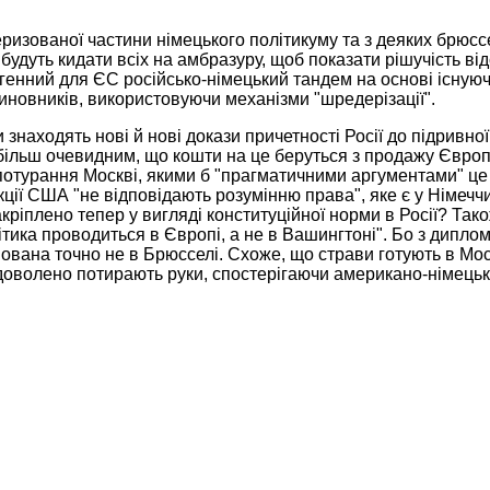
ризованої частини німецького політикуму та з деяких брюсс
і будуть кидати всіх на амбразуру, щоб показати рішучість в
енний для ЄС російсько-німецький тандем на основі існуючо
 чиновників, використовуючи механізми "шредерізації".
знаходять нові й нові докази причетності Росії до підривної
ільш очевидним, що кошти на це беруться з продажу Європі 
отурання Москві, якими б "прагматичними аргументами" це 
кції США "не відповідають розумінню права", яке є у Німечч
ріплено тепер у вигляді конституційної норми в Росії? Так
ика проводиться в Європі, а не в Вашингтоні". Бо з диплом
ована точно не в Брюсселі. Схоже, що страви готують в Моск
адоволено потирають руки, спостерігаючи американо-німецьк