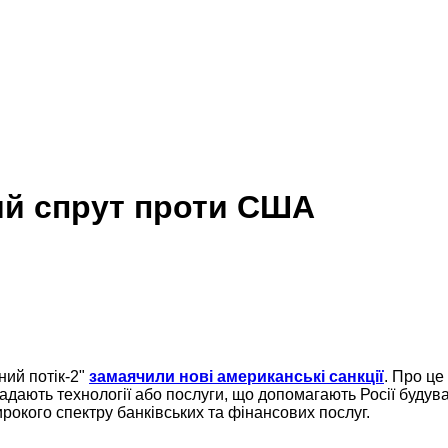
ий спрут проти США
ний потік-2"
замаячили нові американські санкції
. Про ц
), надають технології або послуги, що допомагають Росії буд
рокого спектру банківських та фінансових послуг.