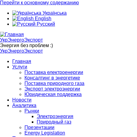
Перейти к основному содержанию
Українська
English
Русский
УкрЭнергоЭкспорт
Энергия без проблем :)
УкрЭнергоЭкспорт
Главная
Услуги
Поставка електроенергии
Консалтинг в энергетике
Поставка природного газа
Экспорт электроэнергии
Юридическая поддержка
Новости
Аналитика
Рынки
Электроэнергия
Природный газ
Презентации
Energy Legislation