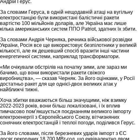
Андрій Герус.
За словами Геруса, в одній нещодавній атаці на вугільну
електростанцію були використані балістичні ракети
вартістю 100 мільйонів доларів, але Україна має лише
кілька американських систем ППО Patriot, здатних їх збити.
За словами Андрія Черняка, речника військової розвідки
України, Росія все ще використовує безпілотники у великій
кількості, але як дешевший спосіб вразити інші частини
енергетичної системи, наприклад трансформатори.
«Ми очікували обстрілів на початку зими, але зараз ми
бачимо, що вони використали ракети свіжого
виробництва», — сказав Черняк. За його оцінками, у Росії
достатньо ракет для ще однієї-двох великих атак у
найближчі тижні.
Хоча збитки вважаються більш значущими, ніж взимку
2022-2023 років, вони більш локалізовані, і їх вплив
тимчасово пом’якшується поєднанням великого імпорту
електроенергії з Європейського Союзу, вітчизняних
сонячних електростанцій і теплої погоди, поділився Герус.
За його словами, після березневих ударів імпорт з ЄС
досяг рекордних 18 700 МВт-год, що еквівалентно двом