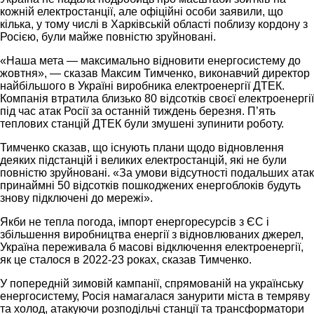
кожній електростанції, але офіційні особи заявили, що
кілька, у тому числі в Харківській області поблизу кордону з
Росією, були майже повністю зруйновані.
«Наша мета — максимально відновити енергосистему до
жовтня», — сказав Максим Тимченко, виконавчий директор
найбільшого в Україні виробника електроенергії ДТЕК.
Компанія втратила близько 80 відсотків своєї електроенергії
під час атак Росії за останній тиждень березня. П’ять
теплових станцій ДТЕК були змушені зупинити роботу.
Тимченко сказав, що існують плани щодо відновлення
деяких підстанцій і великих електростанцій, які не були
повністю зруйновані. «За умови відсутності подальших атак
принаймні 50 відсотків пошкоджених енергоблоків будуть
знову підключені до мережі».
Якби не тепла погода, імпорт енергоресурсів з ЄС і
збільшення виробництва енергії з відновлюваних джерел,
Україна переживала б масові відключення електроенергії,
як це сталося в 2022-23 роках, сказав Тимченко.
У попередній зимовій кампанії, спрямованій на українську
енергосистему, Росія намагалася занурити міста в темряву
та холод, атакуючи розподільчі станції та трансформатори