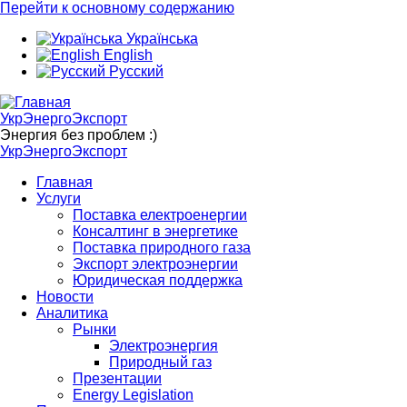
Перейти к основному содержанию
Українська
English
Русский
УкрЭнергоЭкспорт
Энергия без проблем :)
УкрЭнергоЭкспорт
Главная
Услуги
Поставка електроенергии
Консалтинг в энергетике
Поставка природного газа
Экспорт электроэнергии
Юридическая поддержка
Новости
Аналитика
Рынки
Электроэнергия
Природный газ
Презентации
Energy Legislation