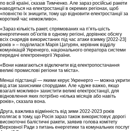
по всій країні, сказав Тимченко. Але зараз російські ракети
наводяться на електростанції в окремих регіонах, щоб
«повністю їх знищити, тому що відновити електростанції за
короткий час неможливо».
«Зараз кількість ракет, спрямованих на п’ять-шість
енергетичних об’єктів в одному регіоні, дорівнює обсягу
всіх снарядів використаних під час атаки взимку [2022-23]
років » – поділилася Марія Цатурян, керівник відділу
комунікацій Укренерго, національного оператора системи
передачі електроенергії України.
«Вони намагаються відключити від електропостачання
великі промислові регіони та міста».
Менші підстанції — якими керує Укренерго — можна укрити
від атак захисними спорудами. Але «дуже важко, якщо
взагалі можливо» захистити великі електростанції, для
відновлення яких потрібно «кілька місяців або навіть
років», сказала вона.
Друга, важлива відмінність від зими 2022-2023 років
полягає в тому, що Росія зараз також використовує дорогі
високоточні балістичні ракети, заявив голова комітету
Верховної Ради з питань енергетики та комунальних послуг