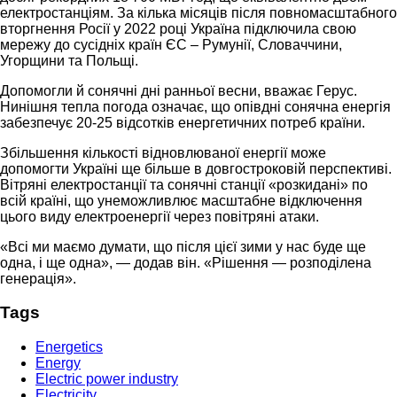
електростанціям. За кілька місяців після повномасштабного
вторгнення Росії у 2022 році Україна підключила свою
мережу до сусідніх країн ЄС – Румунії, Словаччини,
Угорщини та Польщі.
Допомогли й сонячні дні ранньої весни, вважає Герус.
Нинішня тепла погода означає, що опівдні сонячна енергія
забезпечує 20-25 відсотків енергетичних потреб країни.
Збільшення кількості відновлюваної енергії може
допомогти Україні ще більше в довгостроковій перспективі.
Вітряні електростанції та сонячні станції «розкидані» по
всій країні, що унеможливлює масштабне відключення
цього виду електроенергії через повітряні атаки.
«Всі ми маємо думати, що після цієї зими у нас буде ще
одна, і ще одна», — додав він. «Рішення — розподілена
генерація».
Tags
Energetics
Energy
Electric power industry
Electricity