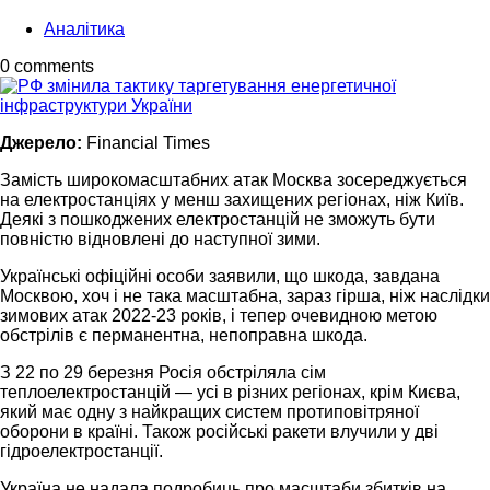
Аналітика
0 comments
Джерело:
Financial Times
Замість широкомасштабних атак Москва зосереджується
на електростанціях у менш захищених регіонах, ніж Київ.
Деякі з пошкоджених електростанцій не зможуть бути
повністю відновлені до наступної зими.
Українські офіційні особи заявили, що шкода, завдана
Москвою, хоч і не така масштабна, зараз гірша, ніж наслідки
зимових атак 2022-23 років, і тепер очевидною метою
обстрілів є перманентна, непоправна шкода.
З 22 по 29 березня Росія обстріляла сім
теплоелектростанцій — усі в різних регіонах, крім Києва,
який має одну з найкращих систем протиповітряної
оборони в країні. Також російські ракети влучили у дві
гідроелектростанції.
Україна не надала подробиць про масштаби збитків на