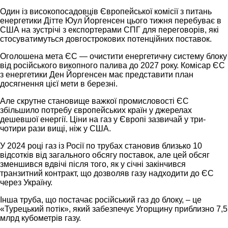
Один із високопосадовців Європейської комісії з питань
енергетики Дітте Юул Йоргенсен цього тижня перебуває в
США на зустрічі з експортерами СПГ для переговорів, які
стосуватимуться довгострокових потенційних поставок.
Оголошена мета ЄС — очистити енергетичну систему блоку
від російського викопного палива до 2027 року. Комісар ЄС
з енергетики Ден Йоргенсен має представити план
досягнення цієї мети в березні.
Але скрутне становище важкої промисловості ЄС
збільшило потребу європейських країн у джерелах
дешевшої енергії. Ціни на газ у Європі зазвичай у три-
чотири рази вищі, ніж у США.
У 2024 році газ із Росії по трубах становив близько 10
відсотків від загального обсягу поставок, але цей обсяг
зменшився вдвічі після того, як у січні закінчився
транзитний контракт, що дозволяв газу надходити до ЄС
через Україну.
Інша труба, що постачає російський газ до блоку, – це
«Турецький потік», який забезпечує Угорщину приблизно 7,5
млрд кубометрів газу.