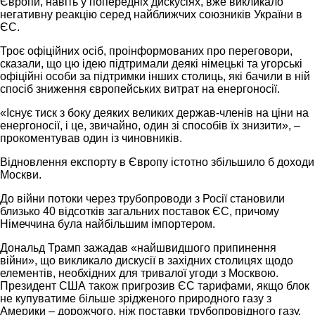
Європи, навіть у попередніх дискусіях, вже викликало
негативну реакцію серед найближчих союзників України в
ЄС.
Троє офіційних осіб, проінформованих про переговори,
сказали, що цю ідею підтримали деякі німецькі та угорські
офіційні особи за підтримки інших столиць, які бачили в ній
спосіб зниження європейських витрат на енергоносії.
«Існує тиск з боку деяких великих держав-членів на ціни на
енергоносії, і це, звичайно, один зі способів їх знизити», –
прокоментував один із чиновників.
Відновлення експорту в Європу істотно збільшило б доходи
Москви.
До війни потоки через трубопроводи з Росії становили
близько 40 відсотків загальних поставок ЄС, причому
Німеччина була найбільшим імпортером.
Дональд Трамп зажадав «найшвидшого припинення
війни», що викликало дискусії в західних столицях щодо
елементів, необхідних для тривалої угоди з Москвою.
Президент США також пригрозив ЄС тарифами, якщо блок
не купуватиме більше зрідженого природного газу з
Америки – дорожчого, ніж поставки трубопровідного газу.