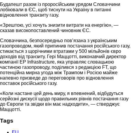
Будапешт разом із проросійським урядом Словаччини
лобіювали в ЄС, щоб тиснути на Україну в питанні
відновлення транзиту газу.
«Зрештою, усі хочуть знизити витрати на енергію», —
сказав високопоставлений чиновник ЄС.
Словаччина, безпосередньо пов’язана з українським
газопроводом, який припинив постачання російського газу,
стикається з щорічними втратами у 500 мільйонів євро
доходів від транзиту. Гері Маццотті, виконавчий директор
компанії EP Infrastructure, яка управляє словацькою
частиною газопроводу, поділився з редакцією FT, що
потенційна мирна угода між Трампом і Росією майже
напевно призведе до переговорів про відновлення
поставок російського газу.
«Коли настане цей день миру, я впевнений, відбудуться
серйозні дискусії щодо правильних рівнів постачання газу
до Європи та звідки він має надходити», — стверджує
Маццотті.
Tags
EU