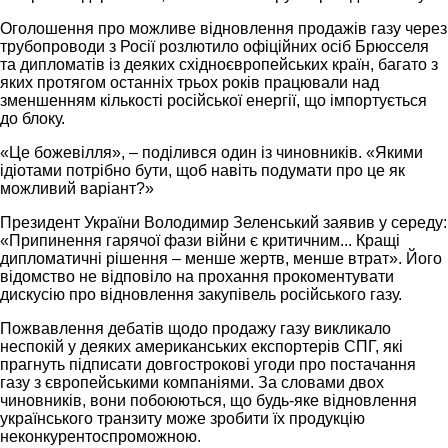
Оголошення про можливе відновлення продажів газу через
трубопроводи з Росії розлютило офіційних осіб Брюсселя
та дипломатів із деяких східноєвропейських країн, багато з
яких протягом останніх трьох років працювали над
зменшенням кількості російської енергії, що імпортується
до блоку.
«Це божевілля», – поділився один із чиновників. «Якими
ідіотами потрібно бути, щоб навіть подумати про це як
можливий варіант?»
Президент України Володимир Зеленський заявив у середу:
«Припинення гарячої фази війни є критичним... Кращі
дипломатичні рішення – менше жертв, менше втрат». Його
відомство не відповіло на прохання прокоментувати
дискусію про відновлення закупівель російського газу.
Пожвавлення дебатів щодо продажу газу викликало
неспокій у деяких американських експортерів СПГ, які
прагнуть підписати довгострокові угоди про постачання
газу з європейськими компаніями. За словами двох
чиновників, вони побоюються, що будь-яке відновлення
українського транзиту може зробити їх продукцію
неконкурентоспроможною.