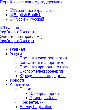
Перейти к основному содержанию
Українська
English
Русский
УкрЭнергоЭкспорт
Энергия без проблем :)
УкрЭнергоЭкспорт
Главная
Услуги
Поставка електроенергии
Консалтинг в энергетике
Поставка природного газа
Экспорт электроэнергии
Юридическая поддержка
Новости
Аналитика
Рынки
Электроэнергия
Природный газ
Презентации
Energy Legislation