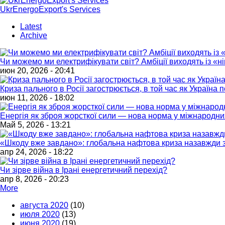
UkrEnergoExport's Services
Latest
Archive
Чи можемо ми електрифікувати світ? Амбіції виходять із «
июн 20, 2026 - 20:41
Криза пального в Росії загострюється, в той час як Україна
июн 11, 2026 - 18:02
Енергія як зброя жорсткої сили — нова норма у міжнародни
Май 5, 2026 - 13:21
«Шкоду вже завдано»: глобальна нафтова криза назавжди з
апр 24, 2026 - 18:22
Чи зірве війна в Ірані енергетичний перехід?
апр 8, 2026 - 20:23
More
августа 2020
(10)
июля 2020
(13)
июня 2020
(19)