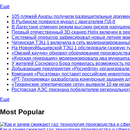
Ещё
105 пляжей Анапы получили разрешительные докуме
В Рыбинске появился мурал с двигателем ПД-8
В Дагестане отменен режим высоких рисков нарушен
Первый отечественный 3D-сканер Helix включен в ре
Системный оператор зафиксировал новые летние ма
Читинская ТЭЦ-1 включила в сеть модернизированный
На Новокуйбышевской ТЭЦ-1 обследовали газовую т
«Омский каучук» обновил оборудование производств
«Курская генерация» модернизировала два муниципа
У жителей Соснового Бора появилась возможность пр
Добывающие предприятия «Роснефти» организовали в
Компания «Росатома» поставит российские инверторы
«РТ-Техприемка» разработала конкурсные задания д
«Тихвинские электрические сети» выявили 10 км нез
Ростовская АЭС признана победителем региональног
Ещё
Most Popular
Как и зачем сжижают газ: технология производства и сфер