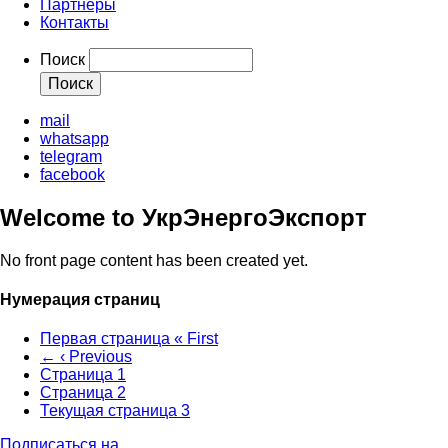
Партнеры
Контакты
Поиск
mail
whatsapp
telegram
facebook
Welcome to УкрЭнергоЭкспорт
No front page content has been created yet.
Нумерация страниц
Первая страница
« First
←
‹ Previous
Страница
1
Страница
2
Текущая страница
3
Подписаться на