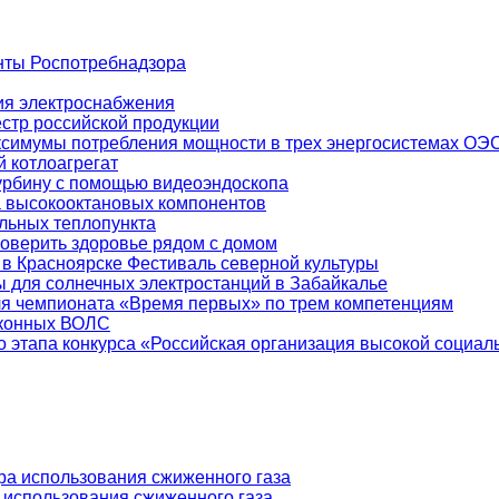
нты Роспотребнадзора
ия электроснабжения
естр российской продукции
ксимумы потребления мощности в трех энергосистемах ОЭ
 котлоагрегат
урбину с помощью видеоэндоскопа
а высокооктановых компонентов
льных теплопункта
оверить здоровье рядом с домом
 Красноярске Фестиваль северной культуры
 для солнечных электростанций в Забайкалье
ля чемпионата «Время первых» по трем компетенциям
аконных ВОЛС
о этапа конкурса «Российская организация высокой социа
а использования сжиженного газа