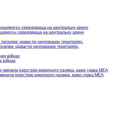
нішевого» середовища на центральну арену
 посилює удари по окупованих територіях.
х війнах
мінила індустрію викопного палива, каже глава МЕА