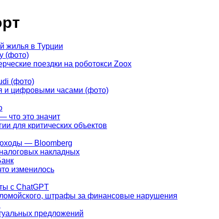
орт
й жилья в Турции
у (фото)
рческие поездки на роботокси Zoox
di (фото)
ья и цифровыми часами (фото)
о
— что это значит
ии для критических объектов
доходы — Bloomberg
 налоговых накладных
Банк
что изменилось
аты с ChatGPT
Коломойского, штрафы за финансовые нарушения
I
ктуальных предложений