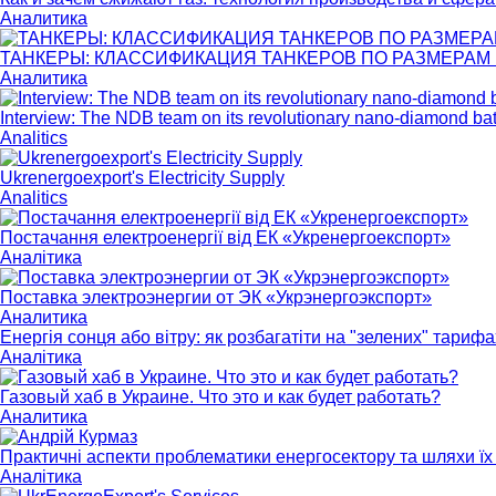
Аналитика
ТАНКЕРЫ: КЛАССИФИКАЦИЯ ТАНКЕРОВ ПО РАЗМЕРАМ И 
Аналитика
Interview: The NDB team on its revolutionary nano-diamond bat
Analitics
Ukrenergoexport's Electricity Supply
Analitics
Постачання електроенергії від ЕК «Укренергоекспорт»
Аналітика
Поставка электроэнергии от ЭК «Укрэнергоэкспорт»
Аналитика
Енергія сонця або вітру: як розбагатіти на "зелених" тарифа
Аналітика
Газовый хаб в Украине. Что это и как будет работать?
Аналитика
Практичні аспекти проблематики енергосектору та шляхи їх 
Аналітика