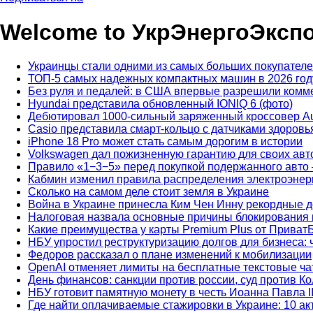
Welcome to УкрЭнергоЭксп
Украинцы стали одними из самых больших покупателе
ТОП-5 самых надежных компактных машин в 2026 год
Без руля и педалей: в США впервые разрешили комме
Hyundai представила обновленный IONIQ 6 (фото)
Дебютировал 1000-сильный заряженный кроссовер Au
Casio представила смарт-кольцо с датчиками здоров
iPhone 18 Pro может стать самым дорогим в истории
Volkswagen дал пожизненную гарантию для своих авт
Правило «1−3−5» перед покупкой подержанного авто 
Кабмин изменил правила распределения электроэнерг
Сколько на самом деле стоит земля в Украине
Война в Украине принесла Ким Чен Инну рекордные 
Налоговая назвала основные причины блокирования
Какие преимущества у карты Premium Plus от Приват
НБУ упростил реструктуризацию долгов для бизнеса: 
Федоров рассказал о плане изменений к мобилизации
OpenAI отменяет лимиты на бесплатные текстовые ч
День финансов: санкции против россии, суд против 
НБУ готовит памятную монету в честь Иоанна Павла I
Где найти оплачиваемые стажировки в Украине: 10 а