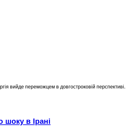
ергія вийде переможцем в довгостроковій перспективі.
 шоку в Ірані