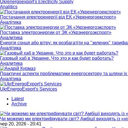
Ukrenergoexport's Electricity Supply
Analitics
Постачання електроенергії від ЕК «Укренергоекспорт»
Аналітика
Поставка электроэнергии от ЭК «Укрэнергоэкспорт»
Аналитика
Енергія сонця або вітру: як розбагатіти на "зелених" тарифа
Аналітика
Газовый хаб в Украине. Что это и как будет работать?
Аналитика
Практичні аспекти проблематики енергосектору та шляхи їх 
Аналітика
UkrEnergoExport's Services
Latest
Archive
Чи можемо ми електрифікувати світ? Амбіції виходять із «
чер 20, 2026 - 20:41