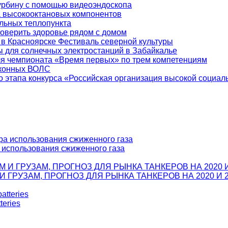
урбину с помощью видеоэндоскопа
а высокооктановых компонентов
льных теплопункта
оверить здоровье рядом с домом
 Красноярске Фестиваль северной культуры
 для солнечных электростанций в Забайкалье
ля чемпионата «Время первых» по трем компетенциям
аконных ВОЛС
о этапа конкурса «Российская организация высокой социа
а использования сжиженного газа
ГРУЗАМ, ПРОГНОЗ ДЛЯ РЫНКА ТАНКЕРОВ НА 2020 И 2
teries