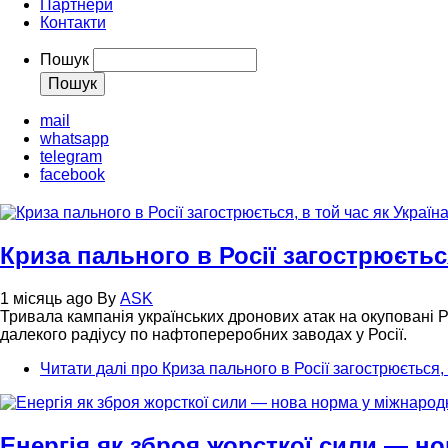
Партнери
Контакти
Пошук
mail
whatsapp
telegram
facebook
Криза пального в Росії загострюєтьс
1 місяць ago
By
ASK
Тривала кампанія українських дронових атак на окуповані 
далекого радіусу по нафтопереробних заводах у Росії.
Читати далі
про Криза пального в Росії загострюється,
Енергія як зброя жорсткої сили — н