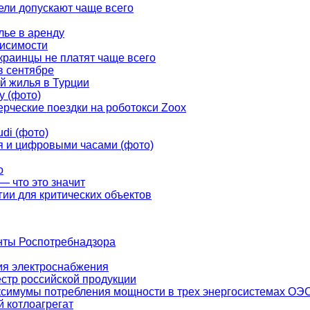
ели допускают чаще всего
лье в аренду
висимости
украинцы не платят чаще всего
в сентябре
й жилья в Турции
у (фото)
рческие поездки на роботокси Zoox
di (фото)
ья и цифровыми часами (фото)
о
— что это значит
ии для критических объектов
нты Роспотребнадзора
ия электроснабжения
естр российской продукции
ксимумы потребления мощности в трех энергосистемах ОЭ
 котлоагрегат