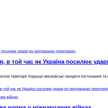
я, в той час як Україна посилює удар
Росією території порушує московські ланцюги постачання та
 в той час як Україна посилює удари по окупованих територія
ова норма у міжнародних війнах