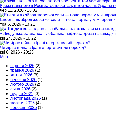
Криза пального в Росії загострюється, в той час як Україна
чер 11, 2026 - 18:02
Енергія як зброя жорсткої сили — нова норма у міжнародни
тра 5, 2026 - 13:21
«Шкоду вже завдано»: глобальна нафтова криза назавжди з
кві 24, 2026 - 18:22
Чи зірве війна в Ірані енергетичний перехід?
кві 8, 2026 - 20:23
More
червня 2026
(2)
травня 2026
(1)
квітня 2026
(3)
березня 2026
(1)
лютого 2026
(2)
січня 2026
(2)
грудня 2025
(3)
листопада 2025
(1)
жовтня 2025
(4)
вересня 2025
(1)