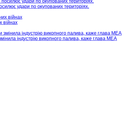
 посилює удари по окупованих територіях.
х війнах
мінила індустрію викопного палива, каже глава МЕА