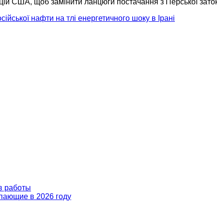
кцій США, щоб замінити ланцюги постачання з Перської зато
ійської нафти на тлі енергетичного шоку в Ірані
в работы
пающие в 2026 году