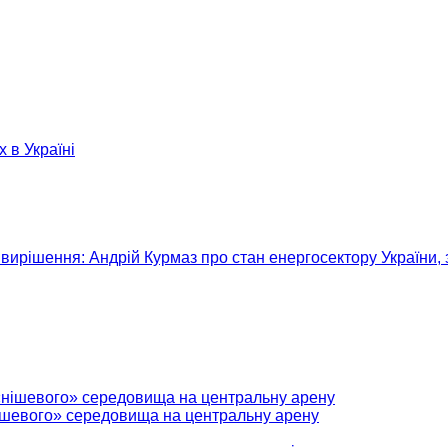
х в Україні
вирішення: Андрій Курмаз про стан енергосектору України, 
нішевого» середовища на центральну арену