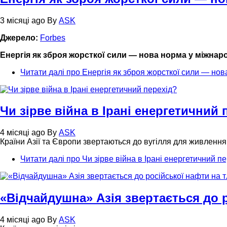
3 місяці ago
By
ASK
Джерело:
Forbes
Енергія як зброя жорсткої сили — нова норма у міжнар
Читати далі
про Енергія як зброя жорсткої сили — нов
Чи зірве війна в Ірані енергетичний 
4 місяці ago
By
ASK
Країни Азії та Європи звертаються до вугілля для живлення
Читати далі
про Чи зірве війна в Ірані енергетичний п
«Відчайдушна» Азія звертається до р
4 місяці ago
By
ASK