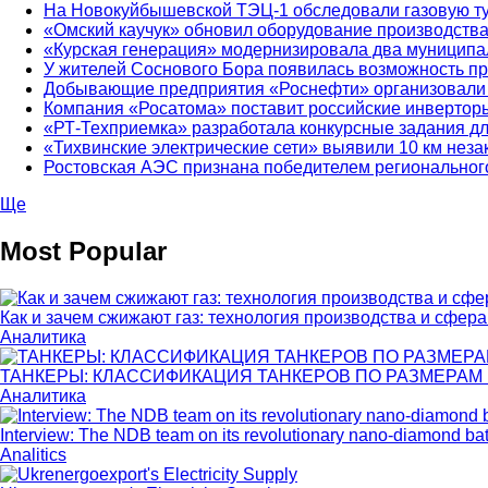
На Новокуйбышевской ТЭЦ-1 обследовали газовую т
«Омский каучук» обновил оборудование производств
«Курская генерация» модернизировала два муниципа
У жителей Соснового Бора появилась возможность пр
Добывающие предприятия «Роснефти» организовали в
Компания «Росатома» поставит российские инверторы
«РТ-Техприемка» разработала конкурсные задания д
«Тихвинские электрические сети» выявили 10 км нез
Ростовская АЭС признана победителем региональног
Ще
Most Popular
Как и зачем сжижают газ: технология производства и сфер
Аналитика
ТАНКЕРЫ: КЛАССИФИКАЦИЯ ТАНКЕРОВ ПО РАЗМЕРАМ И 
Аналитика
Interview: The NDB team on its revolutionary nano-diamond bat
Analitics