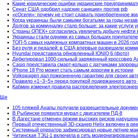
Какие юридические ошибки украинские предпринимат
Сенат США одобрил «адские санкции» против рф
«єОселя»: почему не стоит сдавать приобретенное жи
Когда украинцы были самыми богатыми за годы неза
Долгов за коммуналку стало больше: за какие услуги 
Страны ОПЕК+ согласились увеличить добычу нефти 
Украинцы стали одними из самых больших покупателе
ТОП-5 самых надежных компактных машин в 2026 год
Без руля и педалей: в США впервые разрешили комме
Hyundai представила обновленный IONIQ 6 (фото)
Дебютировал 1000-сильный заряженный кроссовер Au
Casio представила смарт-кольцо с датчиками здоров
iPhone 18 Pro может стать самым дорогим в истории
Volkswagen дал пожизненную гарантию для своих авт
Правило «1−3−5» перед покупкой подержанного авто 
Кабмин изменил правила распределения электроэнерг
Ще
105 пляжей Анапы получили разрешительные докуме
В Рыбинске появился мурал с двигателем ПД-8
В Дагестане отменен режим высоких рисков нарушен
Первый отечественный 3D-сканер Helix включен в ре
Системный оператор зафиксировал новые летние ма
Читинская ТЭЦ-1 включила в сеть модернизированный