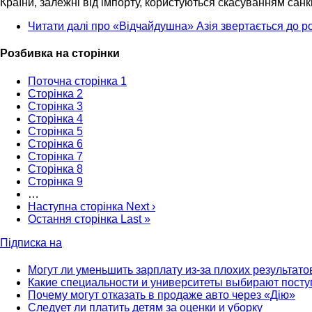
Країни, залежні від імпорту, користуються скасуванням сан
Читати далі
про «Відчайдушна» Азія звертається до рос
Розбивка на сторінки
Поточна сторінка
1
Сторінка
2
Сторінка
3
Сторінка
4
Сторінка
5
Сторінка
6
Сторінка
7
Сторінка
8
Сторінка
9
…
Наступна сторінка
Next ›
Остання сторінка
Last »
Підписка на
Могут ли уменьшить зарплату из-за плохих результато
Какие специальности и университеты выбирают посту
Почему могут отказать в продаже авто через «Дію»
Следует ли платить детям за оценки и уборку