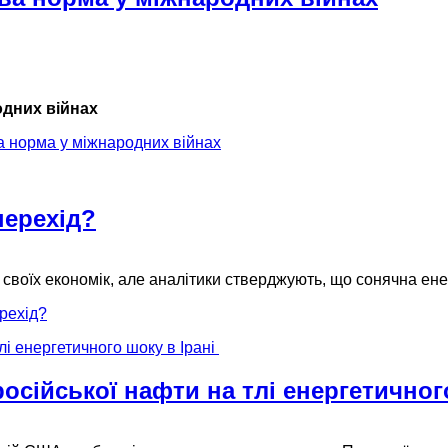
одних війнах
а норма у міжнародних війнах
перехід?
 своїх економік, але аналітики стверджують, що сонячна ен
ерехід?
осійської нафти на тлі енергетичного