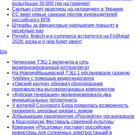
розыгрыше 30 000 грн на горючее!
Сколько стоят квартиры на «вторичке» в Украине
ЕС ввел новые санкции против руководителей
российского ВПК
Штрафы за финансовые нарушения повысят в
несколько раз
Ритейл, fintech и e-commerce встретятся на FinRetail
2026: когда и о чем будет ивент
Ще
Читинская ТЭЦ-1 включила в сеть
модернизированный котлоагрегат
На Новокуйбышевской ТЭЦ-1 обследовали газовую
турбину с помощью видеоэндоскопа
«Омский каучук» обновил оборудование
производства высокооктановых компонентов
«Курская генерация» модернизировала два
муниципальных теплопункта
У жителей Соснового Бора появилась возможность
проверить здоровье рядом с домом
Добывающие предприятия «Роснефти» организовали
в Красноярске Фестиваль северной культуры
Компания «Росатома» поставит российские
инверторы для солнечных электростанций в