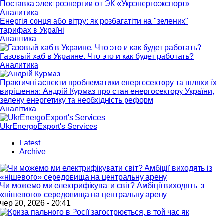
Поставка электроэнергии от ЭК «Укрэнергоэкспорт»
Аналитика
Енергія сонця або вітру: як розбагатіти на "зелених"
тарифах в Україні
Аналітика
Газовый хаб в Украине. Что это и как будет работать?
Аналитика
Практичні аспекти проблематики енергосектору та шляхи їх
вирішення: Андрій Курмаз про стан енергосектору України,
зелену енергетику та необхідність реформ
Аналітика
UkrEnergoExport's Services
Latest
Archive
Чи можемо ми електрифікувати світ? Амбіції виходять із
«нішевого» середовища на центральну арену
чер 20, 2026 - 20:41