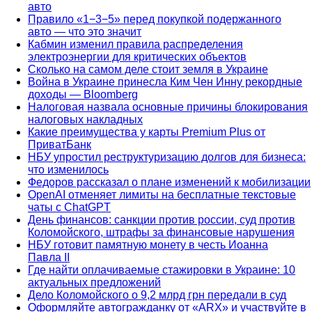
авто
Правило «1−3−5» перед покупкой подержанного
авто — что это значит
Кабмин изменил правила распределения
электроэнергии для критических объектов
Сколько на самом деле стоит земля в Украине
Война в Украине принесла Ким Чен Инну рекордные
доходы — Bloomberg
Налоговая назвала основные причины блокирования
налоговых накладных
Какие преимущества у карты Premium Plus от
ПриватБанк
НБУ упростил реструктуризацию долгов для бизнеса:
что изменилось
Федоров рассказал о плане изменений к мобилизации
OpenAI отменяет лимиты на бесплатные текстовые
чаты с ChatGPT
День финансов: санкции против россии, суд против
Коломойского, штрафы за финансовые нарушения
НБУ готовит памятную монету в честь Иоанна
Павла II
Где найти оплачиваемые стажировки в Украине: 10
актуальных предложений
Дело Коломойского о 9,2 млрд грн передали в суд
Оформляйте автогражданку от «ARX» и участвуйте в