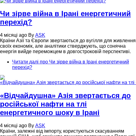
Чи зірве війна в Ірані енергетичний
перехід?
4 місяці ago
By
ASK
Країни Азії та Європи звертаються до вугілля для живлення
своїх економік, але аналітики стверджують, що сонячна
енергія вийде переможцем в довгостроковій перспективі.
Читати далі
про Чи зірве війна в Ірані енергетичний
перехід?
«Відчайдушна» Азія звертається до
російської нафти на тлі
енергетичного шоку в Ірані
4 місяці ago
By
ASK
Країни, залежні від імпорту, користуються скасуванням