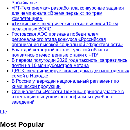
Забайкалье
«РТ-Техприемка» разработала конкурсные задания
для чемпионата «Время первых» по трем
компетенциям
«Тихвинские электрические сети» выявили 10 км
незаконных ВОЛС
Ростовская АЭС признана победителем
регионального этапа конкурса «Российская
организация высокой социальной эффективности»
В каждой четвертой школе Тульской области
появились отечественные станки с ЧПУ
В первом полугодии 2026 года таксисты заправились
почти на 10 млн кубометров метана
ДРСК электрифицирует жилые дома для многодетных
семей в Находке
В России утвержден национальный регламент по
химической продукции
Специалисты «Россети Тюмень» приняли участие в
аттестации выпускников профильных учебных
заведений
Ще
Most Popular