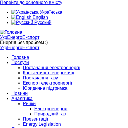
Перейти до основного вмісту
Українська
English
Русский
УкрЕнергоЕкспорт
Енергія без проблем :)
УкрЕнергоЕкспорт
Головна
Послуги
Постачання електроенергії
Консалтинг в енергетиці
Постачання газу
Експорт електроенергії
Юридична підтримка
Новини
Аналітика
Ринки
Електроенергія
Природний газ
Презентації
Energy Legislation