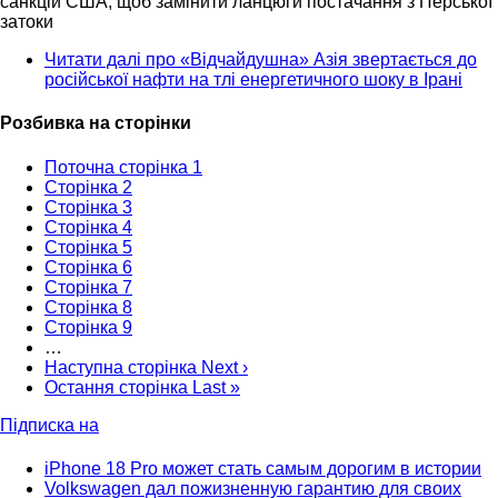
санкцій США, щоб замінити ланцюги постачання з Перської
затоки
Читати далі
про «Відчайдушна» Азія звертається до
російської нафти на тлі енергетичного шоку в Ірані
Розбивка на сторінки
Поточна сторінка
1
Сторінка
2
Сторінка
3
Сторінка
4
Сторінка
5
Сторінка
6
Сторінка
7
Сторінка
8
Сторінка
9
…
Наступна сторінка
Next ›
Остання сторінка
Last »
Підписка на
iPhone 18 Pro может стать самым дорогим в истории
Volkswagen дал пожизненную гарантию для своих