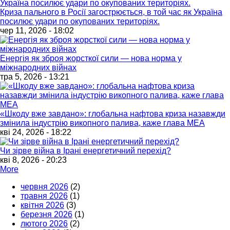
Криза пального в Росії загострюється, в той час як Україна
посилює удари по окупованих територіях.
чер 11, 2026 - 18:02
Енергія як зброя жорсткої сили — нова норма у
міжнародних війнах
тра 5, 2026 - 13:21
«Шкоду вже завдано»: глобальна нафтова криза назавжди
змінила індустрію викопного палива, каже глава МЕА
кві 24, 2026 - 18:22
Чи зірве війна в Ірані енергетичний перехід?
кві 8, 2026 - 20:23
More
червня 2026
(2)
травня 2026
(1)
квітня 2026
(3)
березня 2026
(1)
лютого 2026
(2)