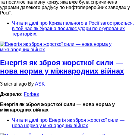
та посилює паливну кризу, яка вже була спричинена
ударами далекого радіусу по нафтопереробних заводах у
Росії.
Читати далі
про Криза пального в Росії загострюється,
в той час як Україна посилює удари по окупованих
територіях.
Енергія як зброя жорсткої сили —
нова норма у міжнародних війнах
3 місяці ago
By
ASK
Джерело:
Forbes
Енергія як зброя жорсткої сили — нова норма у
міжнародних війнах
Читати далі
про Енергія як зброя жорсткої сили —
нова норма у міжнародних війнах