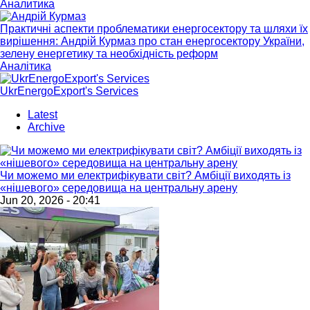
Аналитика
Практичні аспекти проблематики енергосектору та шляхи їх
вирішення: Андрій Курмаз про стан енергосектору України,
зелену енергетику та необхідність реформ
Аналітика
UkrEnergoExport's Services
Latest
Archive
Чи можемо ми електрифікувати світ? Амбіції виходять із
«нішевого» середовища на центральну арену
Jun 20, 2026 - 20:41