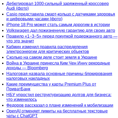
Дебютировал 1000-сильный заряженный кроссовер
Audi (фото)
Casio представила смарт-кольцо с датчиками здоровья
и цифровыми часами (фото)
iPhone 18 Pro может стать самым дорогим в истории
Volkswagen дал пожизненную гарантию для своих авто
Правило «1−3−5» перед покупкой подержанного авто —
что это значит
Кабмин изменил правила распределения
электроэнергии для критических объектов
Сколько на самом деле стоит земля в Украине
Война в Украине принесла Ким Чен Инну рекордные
доходы — Bloomberg
Налоговая назвала основные причины блокирования
налоговых накладных
Какие преимущества у карты Premium Plus от
ПриватБанк
НБУ упростил реструктуризацию долгов для бизнеса:
что изменилось
Федоров рассказал о плане изменений к мобилизации
OpenAI отменяет лимиты на бесплатные текстовые
чаты с ChatGPT