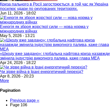
Криза пального в Росії загострюється, в той час як Україна
посилює удари по окупованих територіях.
Jun 11, 2026 - 18:02
Енергія як зброя жорсткої сили — нова норма у
міжнародних війнах
May 5, 2026 - 13:21
«Шкоду вже завдано»: глобальна нафтова криза назавжди
змінила індустрію викопного палива, каже глава МЕА
Apr 24, 2026 - 18:22
Чи зірве війна в Ірані енергетичний перехід?
Apr 8, 2026 - 20:23
More
Pagination
Previous page
‹‹
Page 106