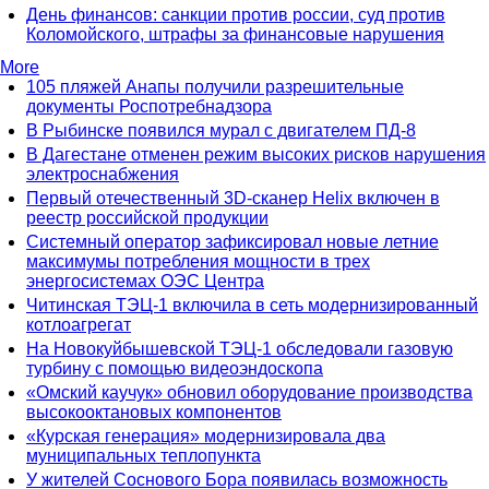
День финансов: санкции против россии, суд против
Коломойского, штрафы за финансовые нарушения
More
105 пляжей Анапы получили разрешительные
документы Роспотребнадзора
В Рыбинске появился мурал с двигателем ПД-8
В Дагестане отменен режим высоких рисков нарушения
электроснабжения
Первый отечественный 3D-сканер Helix включен в
реестр российской продукции
Системный оператор зафиксировал новые летние
максимумы потребления мощности в трех
энергосистемах ОЭС Центра
Читинская ТЭЦ-1 включила в сеть модернизированный
котлоагрегат
На Новокуйбышевской ТЭЦ-1 обследовали газовую
турбину с помощью видеоэндоскопа
«Омский каучук» обновил оборудование производства
высокооктановых компонентов
«Курская генерация» модернизировала два
муниципальных теплопункта
У жителей Соснового Бора появилась возможность