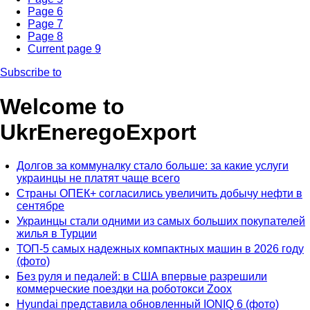
Page
6
Page
7
Page
8
Current page
9
Subscribe to
Welcome to
UkrEneregoExport
Долгов за коммуналку стало больше: за какие услуги
украинцы не платят чаще всего
Страны ОПЕК+ согласились увеличить добычу нефти в
сентябре
Украинцы стали одними из самых больших покупателей
жилья в Турции
ТОП-5 самых надежных компактных машин в 2026 году
(фото)
Без руля и педалей: в США впервые разрешили
коммерческие поездки на роботокси Zoox
Hyundai представила обновленный IONIQ 6 (фото)