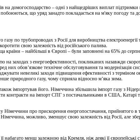
гів на домогосподарство – одні з найщедріших виплат підтримки 
побоюються, що уряд занадто покладається на м'яку погоду та 
газу по трубопроводах з Росії для виробництва електроенергії 
оротити свою залежність від російського палива.
ща країни – найбільші в Європі – були заповнені на 65% до серпн
ю на заходах з енергоефективності, покликаних назавжди скороти
ед них обов’язкове технічне обслуговування та модернізація сис
джувати невеликі заходи підвищення ефективності з терміном ок
ше природного газу, чому сприяла відносно м’яка зима.
акож імпортував його. Німеччина збільшила імпорт газу з Нідерл
сати контракти на імпорт СПГ з постачальниками в США, Катарі 
ну Німеччини про прискорення енергопостачання, прийнятого в тр
меччина, можливо, зменшує свою залежність від Росії, але збер
її набагато менш залежною від Кремля, ніж деякі її європейські с