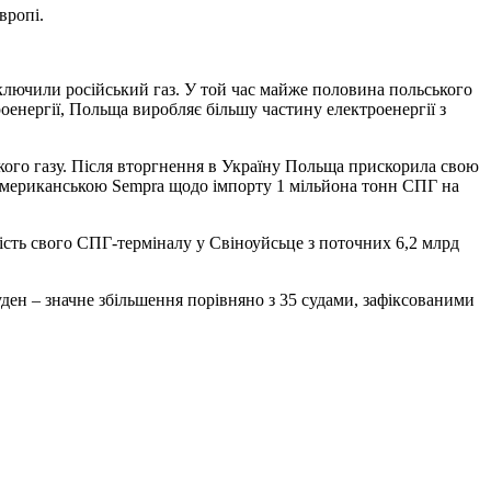
вропі.
ключили російський газ. У той час майже половина польського
роенергії, Польща виробляє більшу частину електроенергії з
кого газу. Після вторгнення в Україну Польща прискорила свою
з американською Sempra щодо імпорту 1 мільйона тонн СПГ на
ість свого СПГ-терміналу у Свіноуйсьце з поточних 6,2 млрд
ден – значне збільшення порівняно з 35 судами, зафіксованими