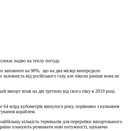
плекає надію на теплу погоду.
ли заповнені на 90%, що на два місяці випередило
залежність від російського газу, але ніколи раніше вона не
й імпорт впав на дві третини від свого піку в 2019 році.
 64 млрд кубометрів минулого року, порівняно з нульовим
тування кораблем.
найбільшу кількість терміналів для переробки імпортованого
і країни планують розвивати нові потужності, шукаючи