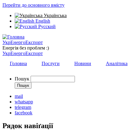
Перейти до основного вмісту
Українська
English
Русский
УкрЕнергоЕкспорт
Енергія без проблем :)
УкрЕнергоЕкспорт
Головна
Послуги
Новини
Аналітика
Пошук
mail
whatsapp
telegram
facebook
Рядок навіґації