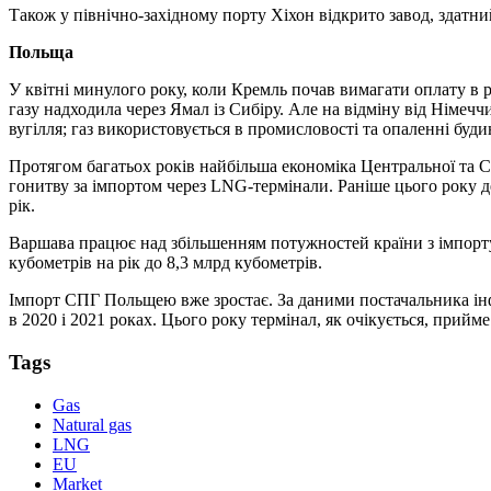
Також у північно-західному порту Хіхон відкрито завод, здатн
Польща
У квітні минулого року, коли Кремль почав вимагати оплату в 
газу надходила через Ямал із Сибіру. Але на відміну від Німеч
вугілля; газ використовується в промисловості та опаленні буди
Протягом багатьох років найбільша економіка Центральної та С
гонитву за імпортом через LNG-термінали. Раніше цього року 
рік.
Варшава працює над збільшенням потужностей країни з імпорту 
кубометрів на рік до 8,3 млрд кубометрів.
Імпорт СПГ Польщею вже зростає. За даними постачальника інфо
в 2020 і 2021 роках. Цього року термінал, як очікується, прийме 
Tags
Gas
Natural gas
LNG
EU
Market