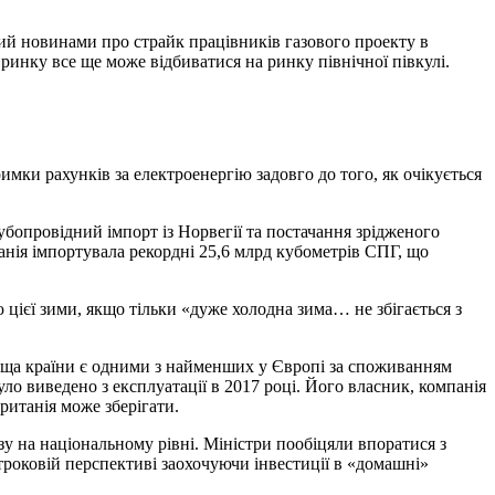
ий новинами про страйк працівників газового проекту в
 ринку все ще може відбиватися на ринку північної півкулі.
мки рахунків за електроенергію задовго до того, як очікується
убопровідний імпорт із Норвегії та постачання зрідженого
анія імпортувала рекордні 25,6 млрд кубометрів СПГ, що
 цієї зими, якщо тільки «дуже холодна зима… не збігається з
вища країни є одними з найменших у Європі за споживанням
ло виведено з експлуатації в 2017 році. Його власник, компанія
ританія може зберігати.
у на національному рівні. Міністри пообіцяли впоратися з
роковій перспективі заохочуючи інвестиції в «домашні»