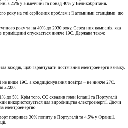
нні з 25% у Німеччині та понад 40% у Великобританії.
ого року на тлі серйозних проблем з її атомними станціями, що
тупного року та на 40% до 2030 року. Серед них кампанія, яка
а в приміщенні опускається нижче 19C. Держава також
жила заходів, щоб гарантувати постачання електроенергії взимку,
і не вище 19C, а кондиціонування повітря – не нижче 27C.
я 22:00.
 до 5%. Крім того, ЄС схвалив план Іспанії та Португалії
кий використовується для виробництва електроенергії. Діючи
за електроенергію.
спорт покривав 30% попиту в Португалії та 4,5% у Франції.
ції.