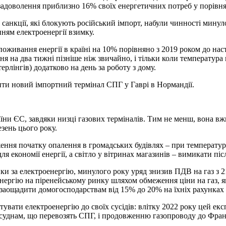
 задоволення приблизно 16% своїх енергетичних потреб у порівня
 санкції, які блокують російський імпорт, набули чинності минул
ням електроенергії взимку.
оживання енергії в країні на 10% порівняно з 2019 роком до нас
я на два тижні пізніше ніж звичайно, і тільки коли температур
рлінгів) додатково на день за роботу з дому.
вити новий імпортний термінал СПГ у Гаврі в Нормандії.
країни ЄС, завдяки низці газових терміналів. Тим не менш, вона в
езень цього року.
ження початку опалення в громадських будівлях – при температур
я економії енергії, а світло у вітринах магазинів – вимикати післ
за електроенергію, минулого року уряд знизив ПДВ на газ з 21%
нергію на піренейському ринку шляхом обмеження ціни на газ, я
 заощадити домогосподарствам від 15% до 20% на їхніх рахунках 
тувати електроенергію до своїх сусідів: влітку 2022 року цей ек
и суднам, що перевозять СПГ, і продовженню газопроводу до Фран