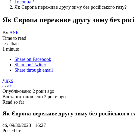
Головна
/
Як Європа переживе другу зиму без російського газу?
Як Європа переживе другу зиму без росі
By
ASK
Time to read
less than
1 minute
Share on Facebook
Share on Twitter
Share through email
Друк
a-
a+
Опубліковано
2 роки ago
Востаннє оновлено
2 роки ago
Read so far
Як Європа переживе другу зиму без російського г
сб, 09/30/2023 - 16:27
Posted in: