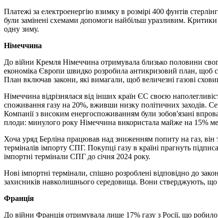
Платежі за електроенергію взимку в розмірі 400 фунтів стерлін
були замінені схемами допомоги найбільш уразливим. Критики 
одну зиму.
Німеччина
До війни Кремля Німеччина отримувала близько половини свого 
економіка Європи швидко розробила антикризовий план, щоб ск
План включав закони, які вимагали, щоб величезні газові схови
Німеччина відрізнялася від інших країн ЄС своєю наполегливіст
споживання газу на 20%, вживши низку політичних заходів. Сер
Компанії з високим енергоспоживанням були зобов'язані впрова
плоди: минулого року Німеччина використала майже на 15% мен
Хоча уряд Берліна працював над зниженням попиту на газ, він т
терміналів імпорту СПГ. Покупці газу в країні прагнуть підпи
імпортні термінали СПГ до січня 2024 року.
Нові імпортні термінали, спішно розроблені відповідно до зако
захисників навколишнього середовища. Вони стверджують, що Ні
Франція
До війни Франція отримувала лише 17% газу з Росії, що робило 