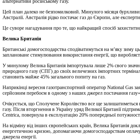
альтернативи російському газу.
Цей план далеко не безпомилковий. Минулого місяця бурхливий
Австралії. Австралія рідко постачає газ до Європи, але експер
Це суворе нагадування про те, що найкращий спосіб захиститися
Велика Британія
Британські домогосподарства сподіватимуться на м’яку зиму ць
заплановане стимулювання використання енергії, що виробляє
У минулому Велика Британія імпортувала лише 2% свого значног
природного газу (СПГ) до своїх величезних імпортних терміналі
становить майже 45% загального попиту на газ.
Наприкінці вересня газотранспортний оператор National Gas зая
серйозним перебоєм в одному з наших джерел постачання газу». 
Очікується, що Сполучене Королівство все ще залишатиметься 
газу. Після вторгнення в Україну уряд Великої Британії підтри
Centrica, повернула в експлуатацію 20% попередньої потужності 
На відміну від інших європейських країн, Велика Британія док
енергетичною кризою, допомагаючи домогосподарствам оплачува
джерела енергії.