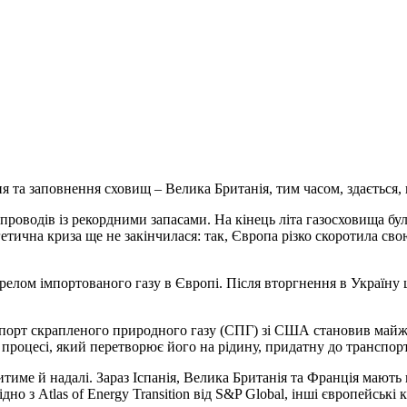
та заповнення сховищ – Велика Британія, тим часом, здається, 
проводів із рекордними запасами. На кінець літа газосховища бу
ична криза ще не закінчилася: так, Європа різко скоротила свою 
елом імпортованого газу в Європі. Після вторгнення в Україну це
порт скрапленого природного газу (СПГ) зі США становив майже
у процесі, який перетворює його на рідину, придатну до транспор
тиме й надалі. Зараз Іспанія, Велика Британія та Франція мають 
но з Atlas of Energy Transition від S&P Global, інші європейськ