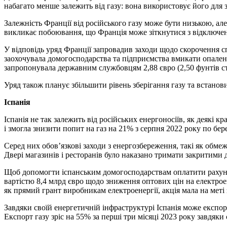
набагато менше залежить від газу: вона використовує його для
Залежність Франції від російського газу може бути низькою, але
викликає побоювання, що Франція може зіткнутися з відключен
У відповідь уряд Франції запровадив заходи щодо скорочення сп
заохочувала домогосподарства та підприємства вмикати опаленн
запропонувала державним службовцям 2,88 євро (2,50 фунтів сте
Уряд також планує збільшити рівень зберігання газу та встано
Іспанія
Іспанія не так залежить від російських енергоносіїв, як деякі 
і змогла знизити попит на газ на 21% з серпня 2022 року по бер
Серед них обов’язкові заходи з енергозбереження, такі як обме
Двері магазинів і ресторанів було наказано тримати закритими дл
Щоб допомогти іспанським домогосподарствам оплатити рахунки 
вартістю 8,4 млрд євро щодо зниження оптових цін на електрое
як прямий грант виробникам електроенергії, акція мала на меті
Завдяки своїй енергетичній інфраструктурі Іспанія може експор
Експорт газу зріс на 55% за перші три місяці 2023 року завдяк