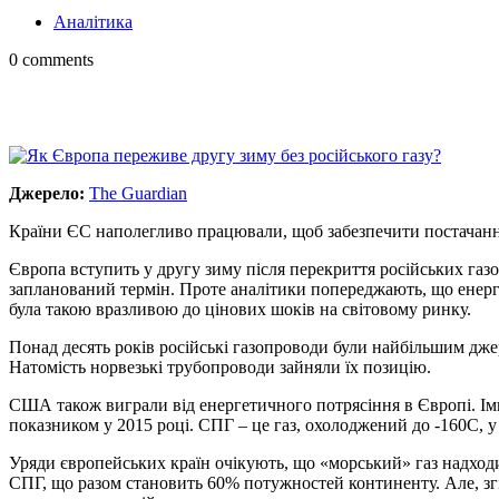
Аналітика
0 comments
Джерело:
The Guardian
Країни ЄС наполегливо працювали, щоб забезпечити постачання 
Європа вступить у другу зиму після перекриття російських газо
запланований термін. Проте аналітики попереджають, що енергет
була такою вразливою до цінових шоків на світовому ринку.
Понад десять років російські газопроводи були найбільшим джер
Натомість норвезькі трубопроводи зайняли їх позицію.
США також виграли від енергетичного потрясіння в Європі. Ім
показником у 2015 році. СПГ – це газ, охолоджений до -160C, 
Уряди європейських країн очікують, що «морський» газ надходи
СПГ, що разом становить 60% потужностей континенту. Але, згід