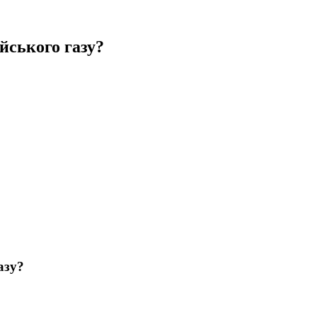
йського газу?
азу?