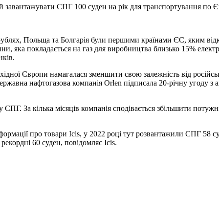
ий завантажувати СПГ 100 суден на рік для транспортування по Є
рублях, Польща та Болгарія були першими країнами ЄС, яким від
чини, яка покладається на газ для виробництва близько 15% елект
нків.
хідної Європи намагалася зменшити свою залежність від російсь
державна нафтогазова компанія Orlen підписала 20-річну угоду 
СПГ. За кілька місяців компанія сподівається збільшити потужн
рмації про товари Icis, у 2022 році тут розвантажили СПГ 58 су
рекордні 60 суден, повідомляє Icis.