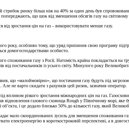
 стрибок ринку більш ніж на 40% за один день був спровокован
ти попереджають, що шок від зменшення обсягів газу на світовому
 від зростання цін на газ – використовувати менше газу.
ого року, особливо тому, що уряд припинив свою програму підтри
ться домогосподарствами особисто.
о споживання газу з Росії. Натомість країна покладається на тр
в від постачальників із усього світу. Минулого року Великобрит
вив, що «малоймовірно», що постачання газу будуть під загрозою
Але не варто скидати з рахунків цей ризик, зазначив оператор.
під впливом різкого зростання міжнародних цін на газ. Газосхо
мав відновлення газового сховища Rough у Північному морі, яке бу
об’єкта, і це додало близько 50% до кількості газу, який Великоб
ладає мало скоординованих зусиль для зменшення споживання газ
ти електроенергію в короткостроковій перспективі, а в довгост