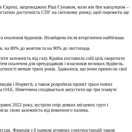
в Європі, запроваджені Ріші Сунаком, коли він був канцлером –
достатню доступність СПГ на світовому ринку, щоб пережити ще
та опалення будинків. Незабаром після вторгнення найбільша
я, на 80% до жовтня та на 90% до листопада.
ти залежність від газу. Країна поставила собі ціль скоротити
тем опалення для орендодавців і власників великих будівель.
упності менше трьох років. Здавалося, що вони принесли свої
андів і Норвегії, а також розробила проект трьох нових
та ОАЕ. Німеччина сподівається запустити ще три плавучі
авні 2022 року, зустріли опір деяких місцевих груп і
ігає свою залежність від викопного палива.
усіди. Франція з її парком атомних електростанцій також