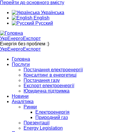
Перейти до основного вмісту
Українська
English
Русский
УкрЕнергоЕкспорт
Енергія без проблем :)
УкрЕнергоЕкспорт
Головна
Послуги
Постачання електроенергії
Консалтинг в енергетиці
Постачання газу
Експорт електроенергії
Юридична підтримка
Новини
Аналітика
Ринки
Електроенергія
Природний газ
Презентації
Energy Legislation