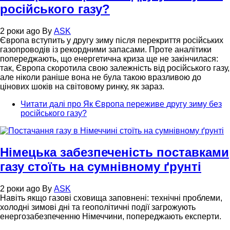
російського газу?
2 роки ago
By
ASK
Європа вступить у другу зиму після перекриття російських
газопроводів із рекордними запасами. Проте аналітики
попереджають, що енергетична криза ще не закінчилася:
так, Європа скоротила свою залежність від російського газу,
але ніколи раніше вона не була такою вразливою до
цінових шоків на світовому ринку, як зараз.
Читати далі
про Як Європа переживе другу зиму без
російського газу?
Німецька забезпеченість поставками
газу стоїть на сумнівному ґрунті
2 роки ago
By
ASK
Навіть якщо газові сховища заповнені: технічні проблеми,
холодні зимові дні та геополітичні події загрожують
енергозабезпеченню Німеччини, попереджають експерти.