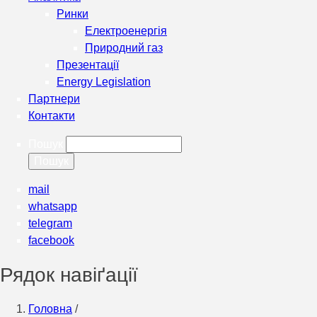
Ринки
Електроенергія
Природний газ
Презентації
Energy Legislation
Партнери
Контакти
Пошук
mail
whatsapp
telegram
facebook
Рядок навіґації
Головна
/