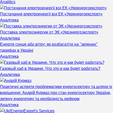
Analitics
Постачання електроенергії від ЕК «Укренергоекспорт»
Аналітика
Поставка электроэнергии от ЭК «Укрэнергоэкспорт»
Аналитика
Енергія сонця або вітру: як розбагатіти на "зелених"
тарифах в Україні
Аналітика
Газовый хаб в Украине. Что это и как будет работать?
Аналитика
Практичні аспекти проблематики енергосектору та шляхи їх
вирішення: Андрій Курмаз про стан енергосектору України,
зелену енергетику та необхідність реформ
Аналітика