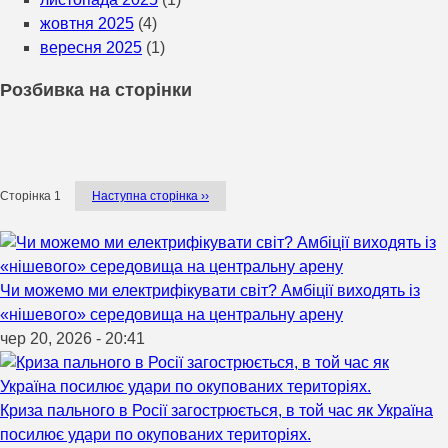
жовтня 2025
(4)
вересня 2025
(1)
Розбивка на сторінки
Сторінка 1
Наступна сторінка
››
Чи можемо ми електрифікувати світ? Амбіції виходять із
«нішевого» середовища на центральну арену
чер 20, 2026 - 20:41
Криза пального в Росії загострюється, в той час як Україна
посилює удари по окупованих територіях.