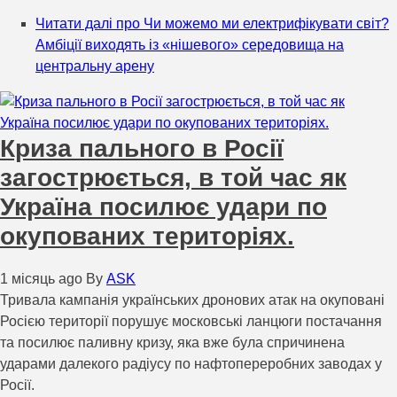
Читати далі
про Чи можемо ми електрифікувати світ?
Амбіції виходять із «нішевого» середовища на
центральну арену
Криза пального в Росії
загострюється, в той час як
Україна посилює удари по
окупованих територіях.
1 місяць ago
By
ASK
Тривала кампанія українських дронових атак на окуповані
Росією території порушує московські ланцюги постачання
та посилює паливну кризу, яка вже була спричинена
ударами далекого радіусу по нафтопереробних заводах у
Росії.