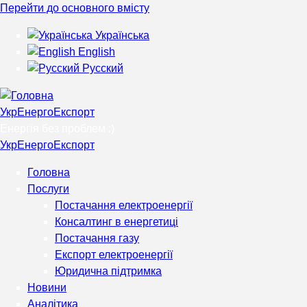
Перейти до основного вмісту
Українська
English
Русский
УкрЕнергоЕкспорт
Енергія без проблем :)
УкрЕнергоЕкспорт
Головна
Послуги
Постачання електроенергії
Консалтинг в енергетиці
Постачання газу
Експорт електроенергії
Юридична підтримка
Новини
Аналітика