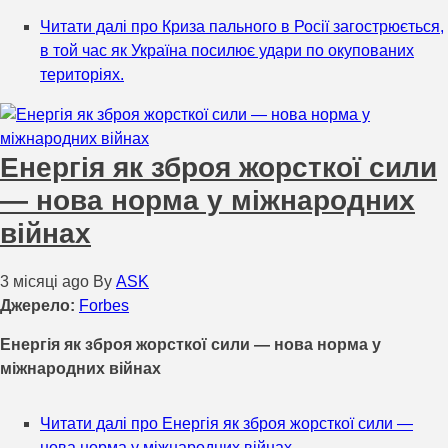
Читати далі
про Криза пального в Росії загострюється,
в той час як Україна посилює удари по окупованих
територіях.
Енергія як зброя жорсткої сили
— нова норма у міжнародних
війнах
3 місяці ago
By
ASK
Джерело:
Forbes
Енергія як зброя жорсткої сили — нова норма у
міжнародних війнах
Читати далі
про Енергія як зброя жорсткої сили —
нова норма у міжнародних війнах