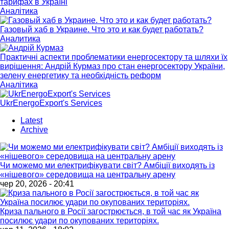
тарифах в Україні
Аналітика
Газовый хаб в Украине. Что это и как будет работать?
Аналитика
Практичні аспекти проблематики енергосектору та шляхи їх
вирішення: Андрій Курмаз про стан енергосектору України,
зелену енергетику та необхідність реформ
Аналітика
UkrEnergoExport's Services
Latest
Archive
Чи можемо ми електрифікувати світ? Амбіції виходять із
«нішевого» середовища на центральну арену
чер 20, 2026 - 20:41
Криза пального в Росії загострюється, в той час як Україна
посилює удари по окупованих територіях.