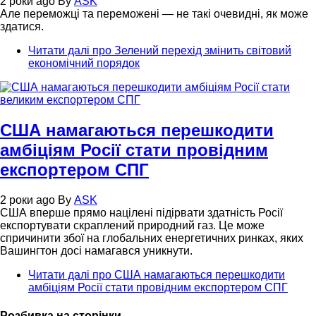
2 роки ago
By
ASK
Але переможці та переможені — не такі очевидні, як може
здатися.
Читати далі
про Зелений перехід змінить світовий
економічний порядок
США намагаються перешкодити
амбіціям Росії стати провідним
експортером СПГ
2 роки ago
By
ASK
США вперше прямо націлені підірвати здатність Росії
експортувати скраплений природний газ. Це може
спричинити збої на глобальних енергетичних ринках, яких
Вашингтон досі намагався уникнути.
Читати далі
про США намагаються перешкодити
амбіціям Росії стати провідним експортером СПГ
Розбивка на сторінки