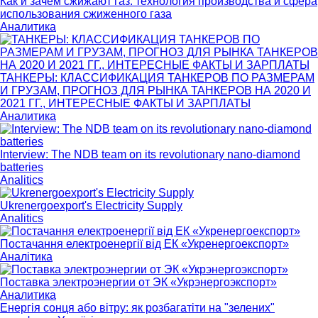
Как и зачем сжижают газ: технология производства и сфера
использования сжиженного газа
Аналитика
ТАНКЕРЫ: КЛАССИФИКАЦИЯ ТАНКЕРОВ ПО РАЗМЕРАМ
И ГРУЗАМ, ПРОГНОЗ ДЛЯ РЫНКА ТАНКЕРОВ НА 2020 И
2021 ГГ., ИНТЕРЕСНЫЕ ФАКТЫ И ЗАРПЛАТЫ
Аналитика
Interview: The NDB team on its revolutionary nano-diamond
batteries
Analitics
Ukrenergoexport's Electricity Supply
Analitics
Постачання електроенергії від ЕК «Укренергоекспорт»
Аналітика
Поставка электроэнергии от ЭК «Укрэнергоэкспорт»
Аналитика
Енергія сонця або вітру: як розбагатіти на "зелених"