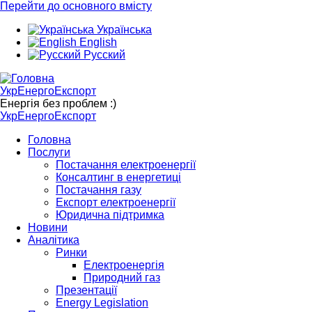
Перейти до основного вмісту
Українська
English
Русский
УкрЕнергоЕкспорт
Енергія без проблем :)
УкрЕнергоЕкспорт
Головна
Послуги
Постачання електроенергії
Консалтинг в енергетиці
Постачання газу
Експорт електроенергії
Юридична підтримка
Новини
Аналітика
Ринки
Електроенергія
Природний газ
Презентації
Energy Legislation