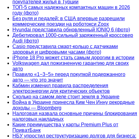
покупателей жилья в Турции
ТОП-5 самых надежных компактных машин в 2026
году (фото)
Без руля и педалей: в США впервые разрешили
коммерческие поездки на роботокси Zoox
Hyundai представила обновленный IONIQ 6 (фото)
Дебютировал 1000-сильный заряженный кроссовер
Audi (фото)
Casio представила смарт-кольцо с датчиками
здоровья и цифровыми часами (фото)
iPhone 18 Pro может стать самым дорогим в истории
Volkswagen дал пожизненную гарантию для своих
авто
Правило «1−3−5» перед покупкой подержанного
авто — что это значит
Кабмин изменил правила распределения
электроэнергии для критических объектов
Сколько на самом деле стоит земля в Украине
Война в Украине принесла Ким Чен Инну рекордные
доходы — Bloomberg
Налоговая назвала основные причины блокирования
налоговых накладных
Какие преимущества у карты Premium Plus от
ПриватБанк
НБУ упростил реструктуризацию долгов для бизнеса: