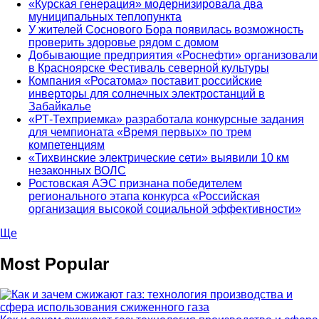
«Курская генерация» модернизировала два
муниципальных теплопункта
У жителей Соснового Бора появилась возможность
проверить здоровье рядом с домом
Добывающие предприятия «Роснефти» организовали
в Красноярске Фестиваль северной культуры
Компания «Росатома» поставит российские
инверторы для солнечных электростанций в
Забайкалье
«РТ-Техприемка» разработала конкурсные задания
для чемпионата «Время первых» по трем
компетенциям
«Тихвинские электрические сети» выявили 10 км
незаконных ВОЛС
Ростовская АЭС признана победителем
регионального этапа конкурса «Российская
организация высокой социальной эффективности»
Ще
Most Popular