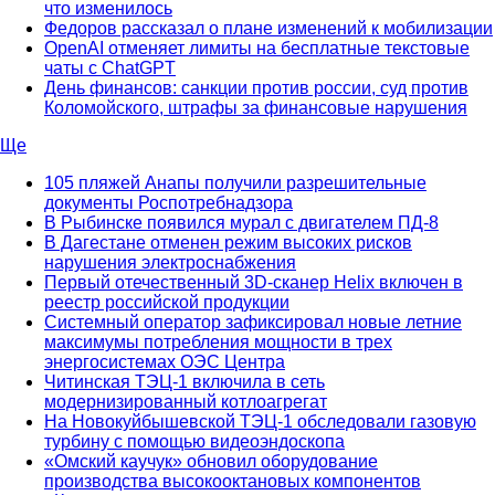
что изменилось
Федоров рассказал о плане изменений к мобилизации
OpenAI отменяет лимиты на бесплатные текстовые
чаты с ChatGPT
День финансов: санкции против россии, суд против
Коломойского, штрафы за финансовые нарушения
Ще
105 пляжей Анапы получили разрешительные
документы Роспотребнадзора
В Рыбинске появился мурал с двигателем ПД-8
В Дагестане отменен режим высоких рисков
нарушения электроснабжения
Первый отечественный 3D-сканер Helix включен в
реестр российской продукции
Системный оператор зафиксировал новые летние
максимумы потребления мощности в трех
энергосистемах ОЭС Центра
Читинская ТЭЦ-1 включила в сеть
модернизированный котлоагрегат
На Новокуйбышевской ТЭЦ-1 обследовали газовую
турбину с помощью видеоэндоскопа
«Омский каучук» обновил оборудование
производства высокооктановых компонентов