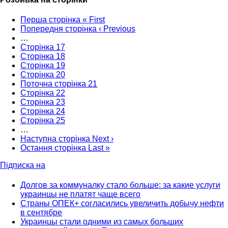
Перша сторінка
« First
Попередня сторінка
‹ Previous
…
Сторінка
17
Сторінка
18
Сторінка
19
Сторінка
20
Поточна сторінка
21
Сторінка
22
Сторінка
23
Сторінка
24
Сторінка
25
…
Наступна сторінка
Next ›
Остання сторінка
Last »
Підписка на
Долгов за коммуналку стало больше: за какие услуги
украинцы не платят чаще всего
Страны ОПЕК+ согласились увеличить добычу нефти
в сентябре
Украинцы стали одними из самых больших