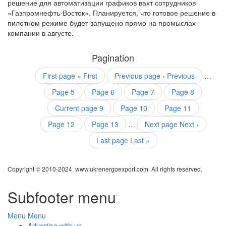
решение для автоматизации графиков вахт сотрудников
«Газпромнефть-Восток». Планируется, что готовое решение в
пилотном режиме будет запущено прямо на промыслах
компании в августе.
Pagination
First page
« First
Previous page
‹ Previous
…
Page
5
Page
6
Page
7
Page
8
Current page
9
Page
10
Page
11
Page
12
Page
13
…
Next page
Next ›
Last page
Last »
Copyright © 2010-2024. www.ukrenergoexport.com. All rights reserved.
Subfooter menu
Menu
Menu
Advertise with us