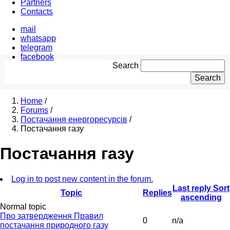
Partners
Contacts
mail
whatsapp
telegram
facebook
Search
Breadcrumb
Home
/
Forums
/
Постачання енергоресурсів
/
Постачання газу
Постачання газу
Log in to post new content in the forum.
Last reply
Sort
Topic
Replies
ascending
Normal topic
Про затвердження Правил
0
n/a
постачання природного газу