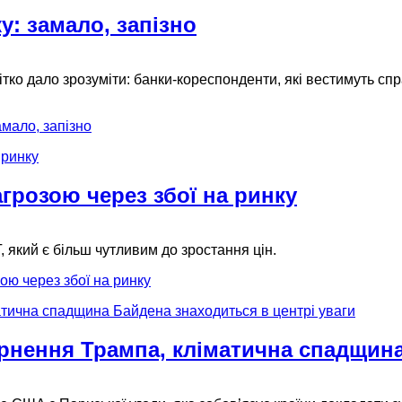
у: замало, запізно
ітко дало зрозуміти: банки-кореспонденти, які вестимуть сп
мало, запізно
агрозою через збої на ринку
, який є більш чутливим до зростання цін.
ою через збої на ринку
рнення Трампа, кліматична спадщина