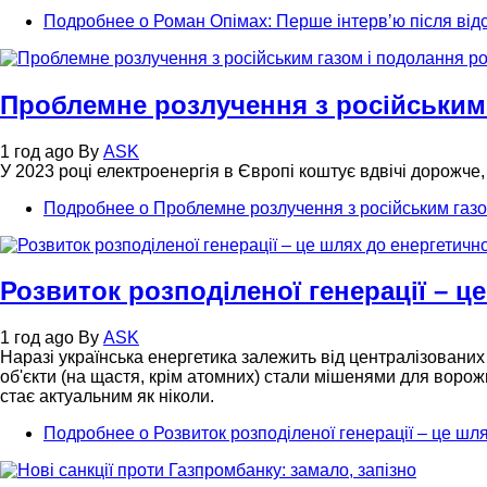
Подробнее
о Роман Опімах: Перше інтервʼю після від
Проблемне розлучення з російським 
1 год ago
By
ASK
У 2023 році електроенергія в Європі коштує вдвічі дорожче
Подробнее
о Проблемне розлучення з російським газом
Розвиток розподіленої генерації – ц
1 год ago
By
ASK
Наразі українська енергетика залежить від централізованих 
об'єкти (на щастя, крім атомних) стали мішенями для ворожи
стає актуальним як ніколи.
Подробнее
о Розвиток розподіленої генерації – це шл