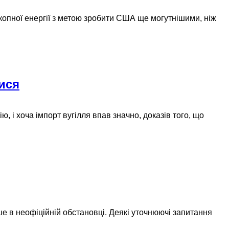
копної енергії з метою зробити США ще могутнішими, ніж
лися
, і хоча імпорт вугілля впав значно, доказів того, що
е в неофіційній обстановці. Деякі уточнюючі запитання