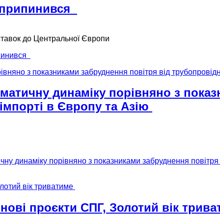
ну припинився
оставок до Центральної Європи
ипинився
матичну динаміку порівняно з показ
 імпорті в Європу та Азію
ну динаміку порівняно з показниками забруднення повітря ві
 нові проєкти СПГ, Золотий вік трив