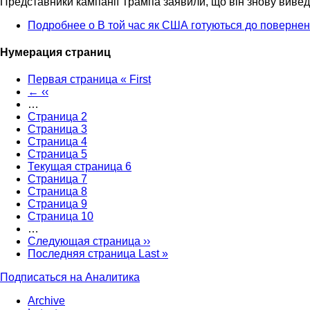
Представники кампанії Трампа заявили, що він знову вивед
Подробнее
о В той час як США готуються до повернен
Нумерация страниц
Первая страница
« First
←
‹‹
…
Страница
2
Страница
3
Страница
4
Страница
5
Текущая страница
6
Страница
7
Страница
8
Страница
9
Страница
10
…
Следующая страница
››
Последняя страница
Last »
Подписаться на Аналитика
Archive