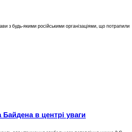
рави з будь-якими російськими організаціями, що потрапили
 Байдена в центрі уваги