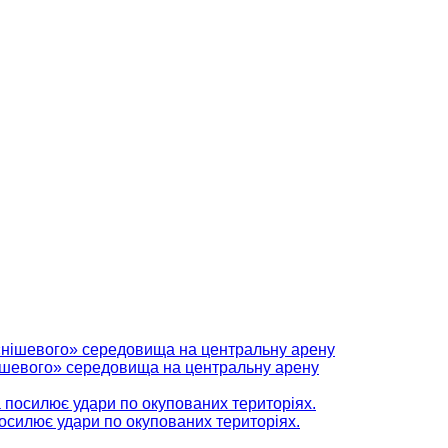
нішевого» середовища на центральну арену
 посилює удари по окупованих територіях.