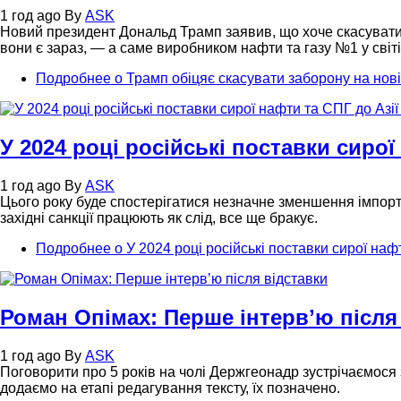
1 год ago
By
ASK
Новий президент Дональд Трамп заявив, що хоче скасувати 
вони є зараз, — а саме виробником нафти та газу №1 у світі
Подробнее
о Трамп обіцяє скасувати заборону на нов
У 2024 році російські поставки сиро
1 год ago
By
ASK
Цього року буде спостерігатися незначне зменшення імпорту 
західні санкції працюють як слід, все ще бракує.
Подробнее
о У 2024 році російські поставки сирої наф
Роман Опімах: Перше інтервʼю після
1 год ago
By
ASK
Поговорити про 5 років на чолі Держгеонадр зустрічаємося
додаємо на етапі редагування тексту, їх позначено.