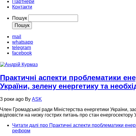
Партнери
Контакти
Пошук
mail
whatsapp
telegram
facebook
Практичні аспекти проблематики ене
України, зелену енергетику та необх
3 роки ago
By
ASK
Член Громадської ради Міністерства енергетики України, за
відповісти на низку гострих питань про стан енергосектору 
Читати далі
про Практичні аспекти проблематики енерго
реформ