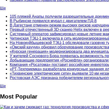
Ще
105 пляжей Анапы получили разрешительные докуме
В Рыбинске появился мурал с двигателем ПД-8
В Дагестане отменен режим высоких рисков нарушен
Первый отечественный 3D-сканер Helix включен в ре
Системный оператор зафиксировал новые летние ма
Читинская ТЭЦ-1 включила в сеть модернизированный
На Новокуйбышевской ТЭЦ-1 обследовали газовую т
«Омский каучук» обновил оборудование производств
«Курская генерация» модернизировала два муниципа
У жителей Соснового Бора появилась возможность пр
Добывающие предприятия «Роснефти» организовали в
Компания «Росатома» поставит российские инверторы
«РТ-Техприемка» разработала конкурсные задания д
«Тихвинские электрические сети» выявили 10 км нез
Ростовская АЭС признана победителем региональног
Ще
Most Popular