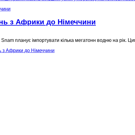
ень з Африки до Німеччини
в Snam планує імпортувати кілька мегатонн водню на рік. Ц
ь з Африки до Німеччини