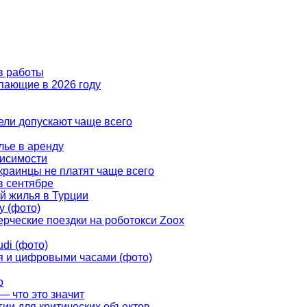
в работы
пающие в 2026 году
ели допускают чаще всего
лье в аренду
висимости
украинцы не платят чаще всего
в сентябре
й жилья в Турции
у (фото)
рческие поездки на роботокси Zoox
di (фото)
ья и цифровыми часами (фото)
о
— что это значит
ии для критических объектов