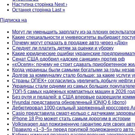
Наступна сторінка
Next ›
Остання сторінка
Last »
Підписка на
Могут ли уменьшить зарплату из-за плохих результато
Какие специальности и университеты выбирают посту
Почему могут отказать в продаже авто через «Дію»
Следует ли платить детям за оценки и уборку
Какие юридические ошибки украинские предпринимат
Сенат США одобрил «адские санкции» против рф
«єОселя»: почему не стоит сдавать приобретенное жи
Когда украинцы были самыми богатыми за годы неза
Долгов за коммуналку стало больше: за какие услуги 
Страны ОПЕК+ согласились увеличить добычу нефти 
Украинцы стали одними из самых больших покупателе
ТОП-5 самых надежных компактных машин в 2026 год
Без руля и педалей: в США впервые разрешили комме
Hyundai представила обновленный IONIQ 6 (фото)
Дебютировал 1000-сильный заряженный кроссовер Au
Casio представила смарт-кольцо с датчиками здоров
iPhone 18 Pro может стать самым дорогим в истории
Volkswagen дал пожизненную гарантию для своих авт
Правило «1−3−5» перед покупкой подержанного авто 
Кабмин изменил правила распределения электроэнерг