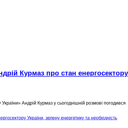
ндрій Курмаз про стан енергосектору
у України» Андрій Курмаз у сьогоднішній розмові погодився
ргосектору України, зелену енергетику та необхідність