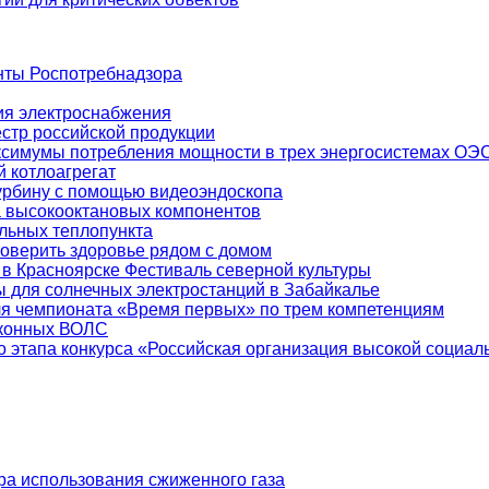
нты Роспотребнадзора
ия электроснабжения
естр российской продукции
ксимумы потребления мощности в трех энергосистемах ОЭ
 котлоагрегат
урбину с помощью видеоэндоскопа
а высокооктановых компонентов
льных теплопункта
оверить здоровье рядом с домом
 Красноярске Фестиваль северной культуры
 для солнечных электростанций в Забайкалье
ля чемпионата «Время первых» по трем компетенциям
аконных ВОЛС
о этапа конкурса «Российская организация высокой социа