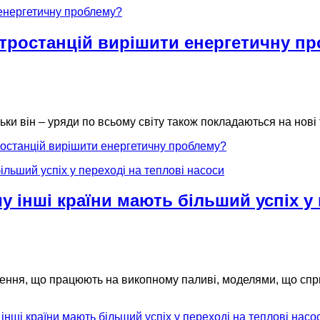
ктростанцій вирішити енергетичну п
льки він – уряди по всьому світу також покладаються на нові 
ростанцій вирішити енергетичну проблему?
у інші країни мають більший успіх у 
ення, що працюють на викопному паливі, моделями, що сприяю
інші країни мають більший успіх у переході на теплові насо