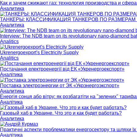
Как и зачем сжижают газ: технология производства и сфер
Аналитика
ТАНКЕРЫ: КЛАССИФИКАЦИЯ ТАНКЕРОВ ПО РАЗМЕРАМ И 
Аналитика
Interview: The NDB team on its revolutionary nano-diamond bat
Analitics
Ukrenergoexport's Electricity Supply
Analitics
Постачання електроенергії від ЕК «Укренергоекспорт»
Аналітика
Поставка электроэнергии от ЭК «Укрэнергоэкспорт»
Аналитика
Енергія сонця або вітру: як розбагатіти на "зелених" тарифа
Аналітика
Газовый хаб в Украине. Что это и как будет работать?
Аналитика
Практичні аспекти проблематики енергосектору та шляхи їх 
Аналітика