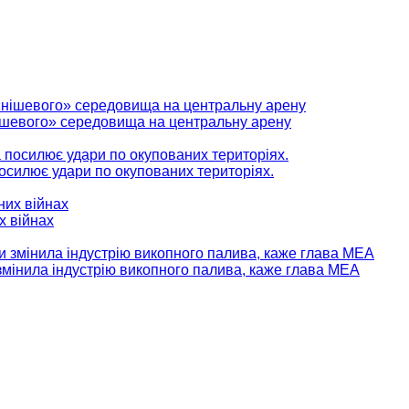
нішевого» середовища на центральну арену
 посилює удари по окупованих територіях.
х війнах
мінила індустрію викопного палива, каже глава МЕА