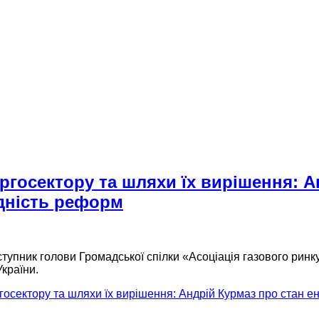
ргосектору та шляхи їх вирішення: А
ідність реформ
ступник голови Громадської спілки «Асоціація газового ринк
України.
сектору та шляхи їх вирішення: Андрій Курмаз про стан ене