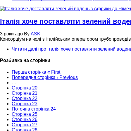
Італія хоче поставляти зелений вод
3 роки ago
By
ASK
Консорціум на чолі з італійським оператором трубопроводі
Читати далі
про Італія хоче поставляти зелений воден
Розбивка на сторінки
Перша сторінка
« First
Попередня сторінка
‹ Previous
…
Сторінка
20
Сторінка
21
Сторінка
22
Сторінка
23
Поточна сторінка
24
Сторінка
25
Сторінка
26
Сторінка
27
Сторінка
28