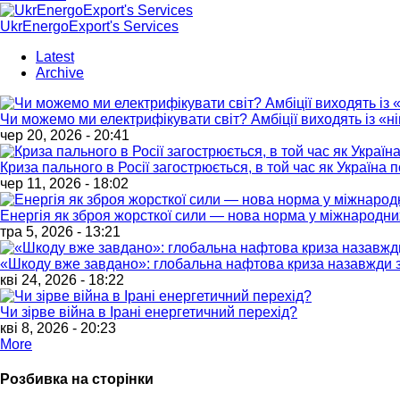
UkrEnergoExport's Services
Latest
Archive
Чи можемо ми електрифікувати світ? Амбіції виходять із «
чер 20, 2026 - 20:41
Криза пального в Росії загострюється, в той час як Україна
чер 11, 2026 - 18:02
Енергія як зброя жорсткої сили — нова норма у міжнародни
тра 5, 2026 - 13:21
«Шкоду вже завдано»: глобальна нафтова криза назавжди з
кві 24, 2026 - 18:22
Чи зірве війна в Ірані енергетичний перехід?
кві 8, 2026 - 20:23
More
Розбивка на сторінки