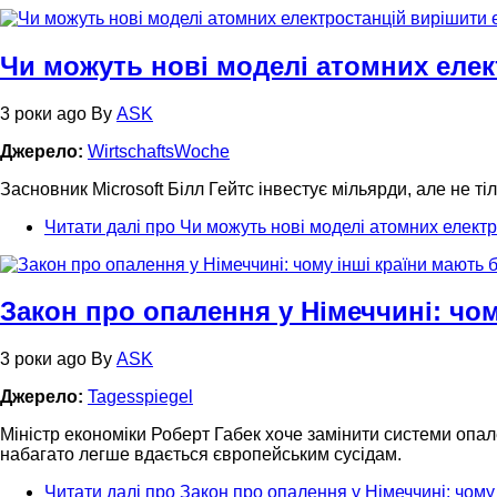
Чи можуть нові моделі атомних еле
3 роки ago
By
ASK
Джерело:
WirtschaftsWoche
Засновник Microsoft Білл Гейтс інвестує мільярди, але не ті
Читати далі
про Чи можуть нові моделі атомних елект
Закон про опалення у Німеччині: чом
3 роки ago
By
ASK
Джерело:
Tagesspiegel
Міністр економіки Роберт Габек хоче замінити системи опал
набагато легше вдається європейським сусідам.
Читати далі
про Закон про опалення у Німеччині: чому 