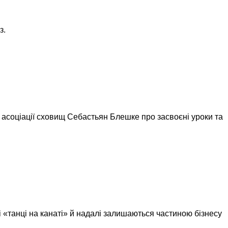
з.
ва асоціації сховищ Себастьян Блешке про засвоєні уроки та
і «танці на канаті» й надалі залишаються частиною бізнесу