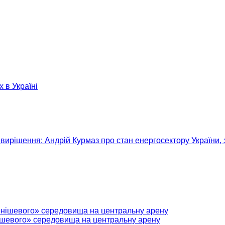
х в Україні
вирішення: Андрій Курмаз про стан енергосектору України, 
нішевого» середовища на центральну арену