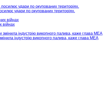
 посилює удари по окупованих територіях.
х війнах
мінила індустрію викопного палива, каже глава МЕА