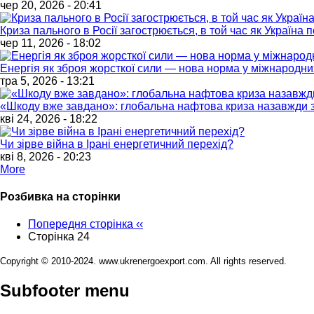
чер 20, 2026 - 20:41
Криза пального в Росії загострюється, в той час як Україна
чер 11, 2026 - 18:02
Енергія як зброя жорсткої сили — нова норма у міжнародни
тра 5, 2026 - 13:21
«Шкоду вже завдано»: глобальна нафтова криза назавжди з
кві 24, 2026 - 18:22
Чи зірве війна в Ірані енергетичний перехід?
кві 8, 2026 - 20:23
More
Розбивка на сторінки
Попередня сторінка
‹‹
Сторінка 24
Copyright © 2010-2024. www.ukrenergoexport.com. All rights reserved.
Subfooter menu