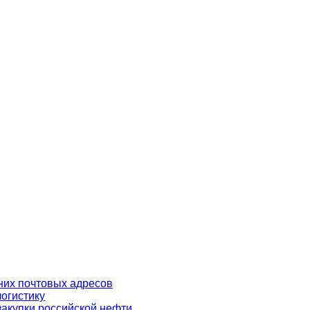
них почтовых адресов
огистику
акупки российской нефти