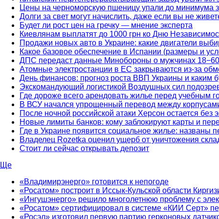
Цены на черноморскую пшеницу упали до минимума з
Долги за свет могут начислить, даже если вы не живе
Будет ли рост цен на гречку — мнение эксперта
Киевлянам выплатят до 1000 грн ко Дню Независимос
Продажи новых авто в Украине: какие двигатели выб
Какое базовое обеспечение в Испании (размеры и усл
ДПС передаст данные Минобороны о мужчинах 18−60 
Атомные электростанции в ЕС закрываются из-за обме
День финансов: прогноз роста ВВП Украины и каким б
Экскомандующий логистикой Воздушных сил подозрев
Где дороже всего арендовать жилье перед учебным г
В ВСУ начался упрощенный перевод между корпусам
После ночной российской атаки Херсон остается без 
Новые лимиты банков: кому заблокируют карты и пере
Где в Украине появится социальное жилье: названы п
Владелец Rozetka оценил ущерб от уничтожения скла
Стоит ли сейчас открывать депозит
Ще
«Владимирэнерго» готовится к непогоде
«Росатом» построит в Иссык-Кульской области Киргиз
«Ингушэнерго» решило многолетнюю проблему с элек
«Росатом» сертифицировал в системе «КИИ Серт» пе
«Росэл» изготовил первую партию герконовых датчик