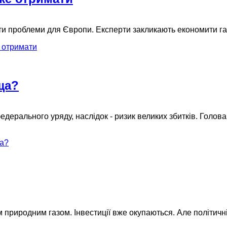
и проблеми для Європи. Експерти закликають економити га
е отримати
ща?
федерального уряду, наслідок - ризик великих збитків. Голо
ща?
м природним газом. Інвестиції вже окупаються. Але політичн