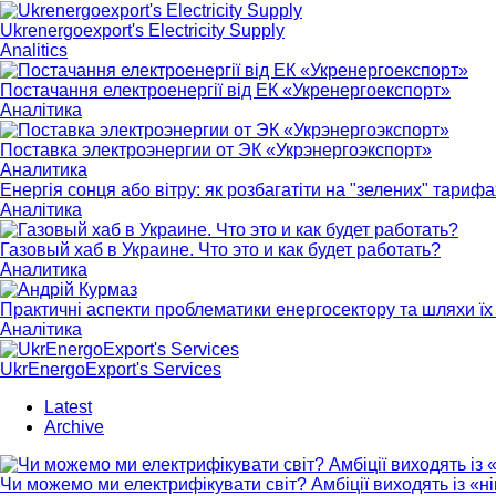
Ukrenergoexport's Electricity Supply
Analitics
Постачання електроенергії від ЕК «Укренергоекспорт»
Аналітика
Поставка электроэнергии от ЭК «Укрэнергоэкспорт»
Аналитика
Енергія сонця або вітру: як розбагатіти на "зелених" тарифа
Аналітика
Газовый хаб в Украине. Что это и как будет работать?
Аналитика
Практичні аспекти проблематики енергосектору та шляхи їх 
Аналітика
UkrEnergoExport's Services
Latest
Archive
Чи можемо ми електрифікувати світ? Амбіції виходять із «