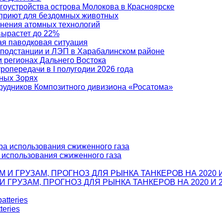
гоустройства острова Молокова в Красноярске
в приют для бездомных животных
енения атомных технологий
вырастет до 22%
ая паводковая ситуация
 подстанции и ЛЭП в Харабалинском районе
и регионах Дальнего Востока
ропередачи в I полугодии 2026 года
ных Зорях
рудников Композитного дивизиона «Росатома»
а использования сжиженного газа
ГРУЗАМ, ПРОГНОЗ ДЛЯ РЫНКА ТАНКЕРОВ НА 2020 И 2
teries