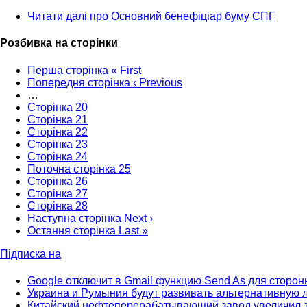
Читати далі
про Основний бенефіціар буму СПГ
Розбивка на сторінки
Перша сторінка
« First
Попередня сторінка
‹ Previous
…
Сторінка
20
Сторінка
21
Сторінка
22
Сторінка
23
Сторінка
24
Поточна сторінка
25
Сторінка
26
Сторінка
27
Сторінка
28
Наступна сторінка
Next ›
Остання сторінка
Last »
Підписка на
Google отключит в Gmail функцию Send As для сторон
Украина и Румыния будут развивать альтернативную л
Китайский нефтеперерабатывающий завод увеличил з