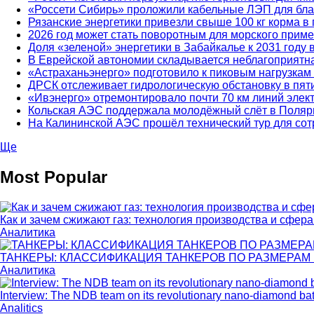
«Россети Сибирь» проложили кабельные ЛЭП для бла
Рязанские энергетики привезли свыше 100 кг корма 
2026 год может стать поворотным для морского прим
Доля «зеленой» энергетики в Забайкалье к 2031 году 
В Еврейской автономии складывается неблагоприятн
«Астраханьэнерго» подготовило к пиковым нагрузкам
ДРСК отслеживает гидрологическую обстановку в пят
«Ивэнерго» отремонтировало почти 70 км линий элект
Кольская АЭС поддержала молодёжный слёт в Поляр
На Калининской АЭС прошёл технический тур для сот
Ще
Most Popular
Как и зачем сжижают газ: технология производства и сфер
Аналитика
ТАНКЕРЫ: КЛАССИФИКАЦИЯ ТАНКЕРОВ ПО РАЗМЕРАМ И 
Аналитика
Interview: The NDB team on its revolutionary nano-diamond bat
Analitics