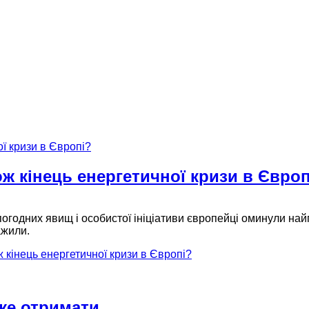
ож кінець енергетичної кризи в Європ
огодних явищ і особистої ініціативи європейці оминули найг
ажили.
 кінець енергетичної кризи в Європі?
оже отримати