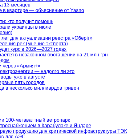
а 13 месяцев
те в квартире — объяснение от Yasno
ти: кто получит помощь
ирали украинцы в июле
овия)
лет для актуализации реестра «Оберіг»
ления рек (мнение эксперта)
удет курс в 2026—2027 годах
ается в незаконном обогащении на 21 млн грн
одом
и через «Армия+»
электроэнергии — надолго ли это
воды уже в августе
ервые пять городов
да в несколько миллиардов гривен
ии 100-мегаваттный ветропарк
троснабжением в Карабулаке и Яндаре
рвую продукцию для критической инфраструктуры ТЭК
ов для АЭС