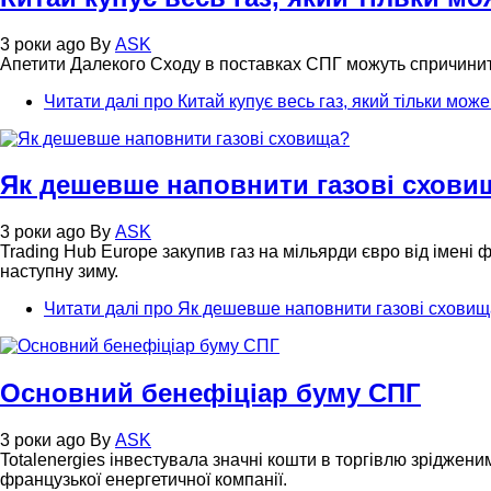
3 роки ago
By
ASK
Апетити Далекого Сходу в поставках СПГ можуть спричинит
Читати далі
про Китай купує весь газ, який тільки мож
Як дешевше наповнити газові схови
3 роки ago
By
ASK
Trading Hub Europe закупив газ на мільярди євро від імені 
наступну зиму.
Читати далі
про Як дешевше наповнити газові схови
Основний бенефіціар буму СПГ
3 роки ago
By
ASK
Totalenergies інвестувала значні кошти в торгівлю зріджени
французької енергетичної компанії.