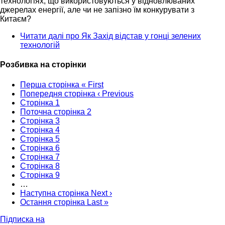
технологіях, що використовуються у відновлюваних
джерелах енергії, але чи не запізно їм конкурувати з
Китаєм?
Читати далі
про Як Захід відстав у гонці зелених
технологій
Розбивка на сторінки
Перша сторінка
« First
Попередня сторінка
‹ Previous
Сторінка
1
Поточна сторінка
2
Сторінка
3
Сторінка
4
Сторінка
5
Сторінка
6
Сторінка
7
Сторінка
8
Сторінка
9
…
Наступна сторінка
Next ›
Остання сторінка
Last »
Підписка на