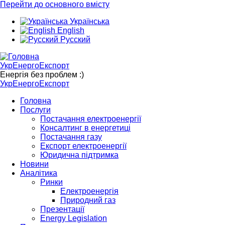
Перейти до основного вмісту
Українська
English
Русский
УкрЕнергоЕкспорт
Енергія без проблем :)
УкрЕнергоЕкспорт
Головна
Послуги
Постачання електроенергії
Консалтинг в енергетиці
Постачання газу
Експорт електроенергії
Юридична підтримка
Новини
Аналітика
Ринки
Електроенергія
Природний газ
Презентації
Energy Legislation