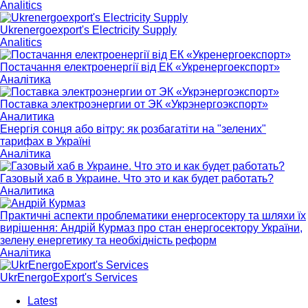
Analitics
Ukrenergoexport's Electricity Supply
Analitics
Постачання електроенергії від ЕК «Укренергоекспорт»
Аналітика
Поставка электроэнергии от ЭК «Укрэнергоэкспорт»
Аналитика
Енергія сонця або вітру: як розбагатіти на "зелених"
тарифах в Україні
Аналітика
Газовый хаб в Украине. Что это и как будет работать?
Аналитика
Практичні аспекти проблематики енергосектору та шляхи їх
вирішення: Андрій Курмаз про стан енергосектору України,
зелену енергетику та необхідність реформ
Аналітика
UkrEnergoExport's Services
Latest