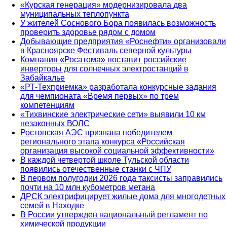
«Курская генерация» модернизировала два
муниципальных теплопункта
У жителей Соснового Бора появилась возможность
проверить здоровье рядом с домом
Добывающие предприятия «Роснефти» организовали
в Красноярске Фестиваль северной культуры
Компания «Росатома» поставит российские
инверторы для солнечных электростанций в
Забайкалье
«РТ-Техприемка» разработала конкурсные задания
для чемпионата «Время первых» по трем
компетенциям
«Тихвинские электрические сети» выявили 10 км
незаконных ВОЛС
Ростовская АЭС признана победителем
регионального этапа конкурса «Российская
организация высокой социальной эффективности»
В каждой четвертой школе Тульской области
появились отечественные станки с ЧПУ
В первом полугодии 2026 года таксисты заправились
почти на 10 млн кубометров метана
ДРСК электрифицирует жилые дома для многодетных
семей в Находке
В России утвержден национальный регламент по
химической продукции