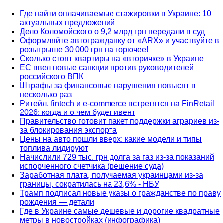
Где найти оплачиваемые стажировки в Украине: 10
актуальных предложений
Дело Коломойского о 9,2 млрд грн передали в суд
Оформляйте автогражданку от «ARX» и участвуйте в
розыгрыше 30 000 грн на горючее!
Сколько стоят квартиры на «вторичке» в Украине
ЕС ввел новые санкции против руководителей
российского ВПК
Штрафы за финансовые нарушения повысят в
несколько раз
Ритейл, fintech и e-commerce встретятся на FinRetail
2026: когда и о чем будет ивент
Правительство готовит пакет поддержки аграриев из-
за блокирования экспорта
Цены на авто пошли вверх: какие модели и типы
топлива лидируют
Начислили 729 тыс. грн долга за газ из-за показаний
испорченного счетчика (решение суда)
Заработная плата, получаемая украинцами из-за
границы, сократилась на 23,6% - НБУ
Трамп подписал новые указы о гражданстве по праву
рождения — детали
Где в Украине самые дешевые и дорогие квадратные
метры в новостройках (инфографика)