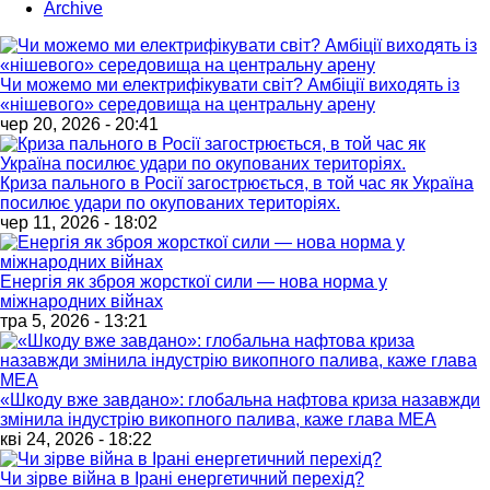
Archive
Чи можемо ми електрифікувати світ? Амбіції виходять із
«нішевого» середовища на центральну арену
чер 20, 2026 - 20:41
Криза пального в Росії загострюється, в той час як Україна
посилює удари по окупованих територіях.
чер 11, 2026 - 18:02
Енергія як зброя жорсткої сили — нова норма у
міжнародних війнах
тра 5, 2026 - 13:21
«Шкоду вже завдано»: глобальна нафтова криза назавжди
змінила індустрію викопного палива, каже глава МЕА
кві 24, 2026 - 18:22
Чи зірве війна в Ірані енергетичний перехід?