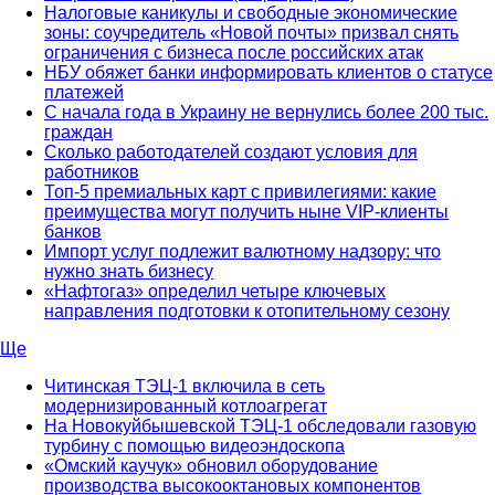
Налоговые каникулы и свободные экономические
зоны: соучредитель «Новой почты» призвал снять
ограничения с бизнеса после российских атак
НБУ обяжет банки информировать клиентов о статусе
платежей
С начала года в Украину не вернулись более 200 тыс.
граждан
Сколько работодателей создают условия для
работников
Топ-5 премиальных карт с привилегиями: какие
преимущества могут получить ныне VIP-клиенты
банков
Импорт услуг подлежит валютному надзору: что
нужно знать бизнесу
«Нафтогаз» определил четыре ключевых
направления подготовки к отопительному сезону
Ще
Читинская ТЭЦ-1 включила в сеть
модернизированный котлоагрегат
На Новокуйбышевской ТЭЦ-1 обследовали газовую
турбину с помощью видеоэндоскопа
«Омский каучук» обновил оборудование
производства высокооктановых компонентов