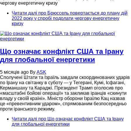
чергову енергетичну кризу
Читати далі
про Брюссель повертається до плану дій
2022 року у спробі подолати чергову енергетичну
кризу
Що означає конфлікт США та Ірану
для глобальної енергетики
5 місяців ago
By
ASK
Сполучені Штати та Ізраїль завдали скоординованих ударів
по Ірану на світанку в суботу — у Тегерані, Кумі, Ісфагані,
Керманшаху та Караджі. Президент Трамп оголосив про
«масштабні бойові операції» та закликав іранців «скинути
владу у своїй країні». Міністр оборони Ізраїлю Кац назвав
це «превентивним ударом», спрямованим безпосередньо
проти іранського режиму.
Читати далі
про Що означає конфлікт США та Ірану
для глобальної енергетики