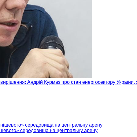
вирішення: Андрій Курмаз про стан енергосектору України, 
нішевого» середовища на центральну арену