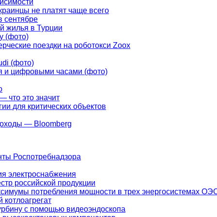
висимости
украинцы не платят чаще всего
в сентябре
й жилья в Турции
у (фото)
рческие поездки на роботокси Zoox
di (фото)
ья и цифровыми часами (фото)
о
— что это значит
ии для критических объектов
доходы — Bloomberg
нты Роспотребнадзора
ия электроснабжения
естр российской продукции
ксимумы потребления мощности в трех энергосистемах ОЭ
 котлоагрегат
урбину с помощью видеоэндоскопа