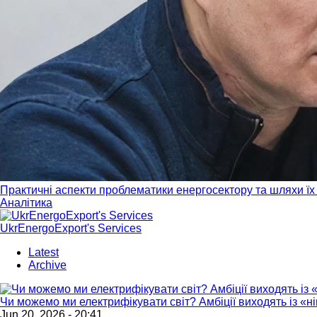
Практичні аспекти проблематики енергосектору та шляхи їх 
Аналітика
UkrEnergoExport's Services
Latest
Archive
Чи можемо ми електрифікувати світ? Амбіції виходять із «
Jun 20, 2026 - 20:41