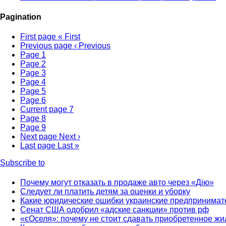
Pagination
First page
« First
Previous page
‹ Previous
Page
1
Page
2
Page
3
Page
4
Page
5
Page
6
Current page
7
Page
8
Page
9
Next page
Next ›
Last page
Last »
Subscribe to
Почему могут отказать в продаже авто через «Дію»
Следует ли платить детям за оценки и уборку
Какие юридические ошибки украинские предпринимат
Сенат США одобрил «адские санкции» против рф
«єОселя»: почему не стоит сдавать приобретенное жи