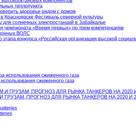
а высокооктановых компонентов
льных теплопункта
оверить здоровье рядом с домом
 Красноярске Фестиваль северной культуры
 для солнечных электростанций в Забайкалье
ля чемпионата «Время первых» по трем компетенциям
аконных ВОЛС
о этапа конкурса «Российская организация высокой социа
а использования сжиженного газа
ГРУЗАМ, ПРОГНОЗ ДЛЯ РЫНКА ТАНКЕРОВ НА 2020 И 2
teries