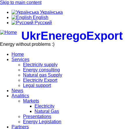
Skip to main content
Українська
English
Русский
UkrEneregoExport
Energy without problems :)
Home
Services
Electricity supply
Energy consulting
Natural gas Supply
Electricity Export
Legal support
News
Analitics
Markets
Electricity
Natural Gas
Presentations
Energy Legislation
Partners