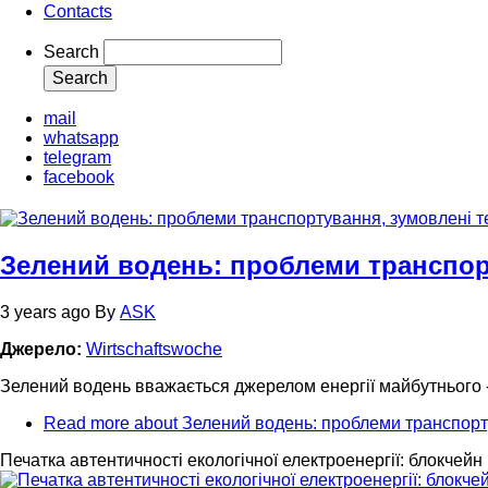
Contacts
Search
mail
whatsapp
telegram
facebook
Зелений водень: проблеми транспор
3 years ago
By
ASK
Джерело:
Wirtschaftswoche
Зелений водень вважається джерелом енергії майбутнього -
Read more
about Зелений водень: проблеми транспор
Печатка автентичності екологічної електроенергії: блокче