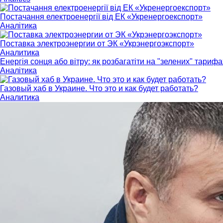
Постачання електроенергії від ЕК «Укренергоекспорт»
Аналітика
Поставка электроэнергии от ЭК «Укрэнергоэкспорт»
Аналитика
Енергія сонця або вітру: як розбагатіти на "зелених" тарифа
Аналітика
Газовый хаб в Украине. Что это и как будет работать?
Аналитика