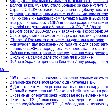
Когда украинцы были самыми богатыми за годы неза
Долгов за коммуналку стало больше: за какие услуги 
Страны ОПЕК+ согласились увеличить добычу нефти 
Украинцы стали одними из самых больших покупателе
ТОП-5 самых надежных компактных машин в 2026 год
Без руля и педалей: в США впервые разрешили комме
Hyundai представила обновленный IONIQ 6 (фото)
Дебютировал 1000-сильный заряженный кроссовер Au
Casio представила смарт-кольцо с датчиками здоров
iPhone 18 Pro может стать самым дорогим в истории
Volkswagen дал пожизненную гарантию для своих авт
Правило «1−3−5» перед покупкой подержанного авто 
Кабмин изменил правила распределения электроэнерг
Сколько на самом деле стоит земля в Украине
Война в Украине принесла Ким Чен Инну рекордные 
More
105 пляжей Анапы получили разрешительные докуме
В Рыбинске появился мурал с двигателем ПД-8
В Дагестане отменен режим высоких рисков нарушен
Первый отечественный 3D-сканер Helix включен в ре
Системный оператор зафиксировал новые летние ма
Читинская ТЭЦ-1 включила в сеть модернизированный
На Новокуйбышевской ТЭЦ-1 обследовали газовую т