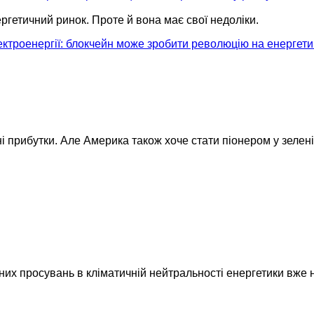
гетичний ринок. Проте й вона має свої недоліки.
лектроенергії: блокчейн може зробити революцію на енергет
 прибутки. Але Америка також хоче стати піонером у зелені
них просувань в кліматичній нейтральності енергетики вже н