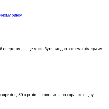
ичному ринку
й енергетиці – і це може бути вигідно зокрема німецьким
априкінці 30-х років – і говорить про справжню ціну