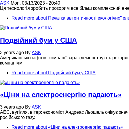
ASK
Mon, 03/13/2023 - 20:40
Ця технологія зробить прозорим все більш комплексний енер
Read more
about Печатка автентичності екологічної е
Подвійний бум у США
3 years ago
By
ASK
Американські нафтові компанії зараз демонструють рекордні
компаніям.
Read more
about Подвійний бум у США
«Ціни на електроенергію падають»
3 years ago
By
ASK
АЕС, вугілля, вітер: економіст Андреас Льошель очікує знач
російського газу.
Read more
about «Ціни на електроенергію падають»