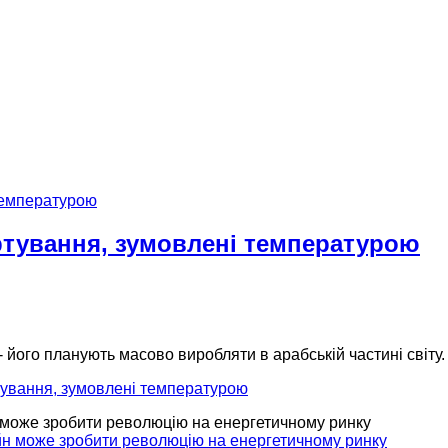
тування, зумовлені температурою
 його планують масово виробляти в арабській частині світу
тування, зумовлені температурою
йн може зробити революцію на енергетичному ринку