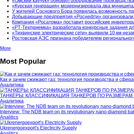
«Омский каучук» обновил оборудование производств
«Курская генерация» модернизировала два муниципа
У жителей Соснового Бора появилась возможность пр
Добывающие предприятия «Роснефти» организовали в
Компания «Росатома» поставит российские инверторы
«РТ-Техприемка» разработала конкурсные задания д
«Тихвинские электрические сети» выявили 10 км нез
Ростовская АЭС признана победителем региональног
More
Most Popular
Как и зачем сжижают газ: технология производства и сфер
Аналитика
ТАНКЕРЫ: КЛАССИФИКАЦИЯ ТАНКЕРОВ ПО РАЗМЕРАМ И 
Аналитика
Interview: The NDB team on its revolutionary nano-diamond bat
Analitics
Ukrenergoexport's Electricity Supply
Analitics